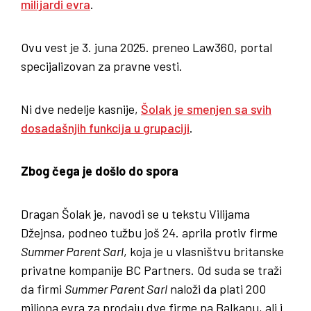
milijardi evra
.
Ovu vest je 3. juna 2025. preneo Law360, portal
specijalizovan za pravne vesti.
Ni dve nedelje kasnije,
Šolak je smenjen sa svih
dosadašnjih funkcija u grupaciji
.
Zbog čega je došlo do spora
Dragan Šolak je, navodi se u tekstu Vilijama
Džejnsa, podneo tužbu još 24. aprila protiv firme
Summer Parent Sarl
, koja je u vlasništvu britanske
privatne kompanije BC Partners. Od suda se traži
da firmi
Summer Parent Sarl
naloži da plati 200
miliona evra za prodaju dve firme na Balkanu, ali i