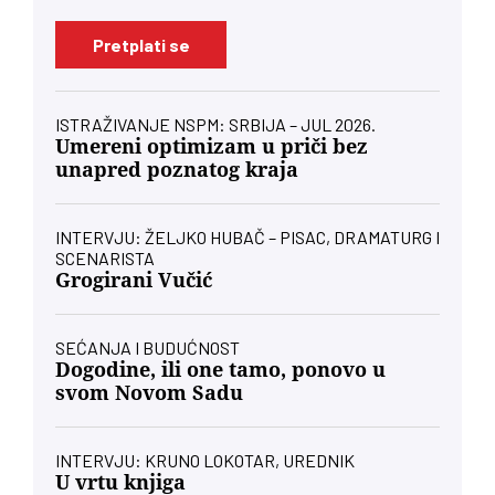
Pretplati se
ISTRAŽIVANJE NSPM: SRBIJA – JUL 2026.
Umereni optimizam u priči bez
unapred poznatog kraja
INTERVJU: ŽELJKO HUBAČ – PISAC, DRAMATURG I
SCENARISTA
Grogirani Vučić
SEĆANJA I BUDUĆNOST
Dogodine, ili one tamo, ponovo u
svom Novom Sadu
INTERVJU: KRUNO LOKOTAR, UREDNIK
U vrtu knjiga