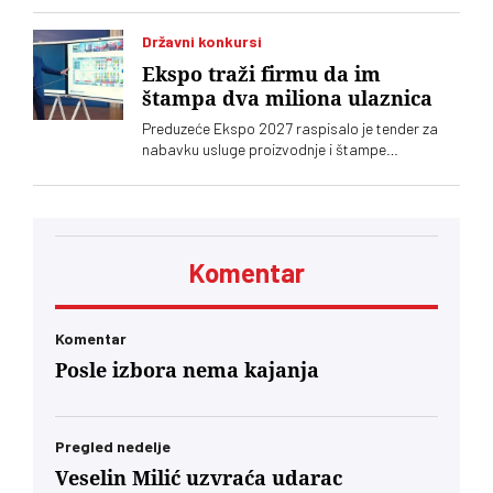
nakon ulaska kontrole. Ispostavilo se da ni u
mnogim tramvajima ne radi klima
Državni konkursi
Ekspo traži firmu da im
štampa dva miliona ulaznica
Preduzeće Ekspo 2027 raspisalo je tender za
nabavku usluge proizvodnje i štampe
nepersonalizovanih ulaznica za specijalizovanu
izložbu koja će biti održana u Beogradu.
Predmet nabavke je štampa ukupno do dva
miliona karata i formulara, uz primenu posebnih
bezbednosnih elemenata
Komentar
Komentar
Posle izbora nema kajanja
Pregled nedelje
Veselin Milić uzvraća udarac