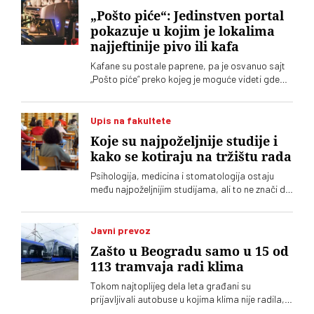
„Pošto piće“: Jedinstven portal
pokazuje u kojim je lokalima
najjeftinije pivo ili kafa
Kafane su postale paprene, pa je osvanuo sajt
„Pošto piće“ preko kojeg je moguće videti gde
šta koliko košta
Upis na fakultete
Koje su najpoželjnije studije i
kako se kotiraju na tržištu rada
Psihologija, medicina i stomatologija ostaju
među najpoželjnijim studijama, ali to ne znači da
nude i najviše prilika za zaposlenje. Analiza
oglasa za posao pokazuje da su potrebe
poslodavaca često drugačije od izbora koje
Javni prevoz
prave maturanti
Zašto u Beogradu samo u 15 od
113 tramvaja radi klima
Tokom najtoplijeg dela leta građani su
prijavljivali autobuse u kojima klima nije radila,
izbacivala topao vazduh ili je uključivana tek