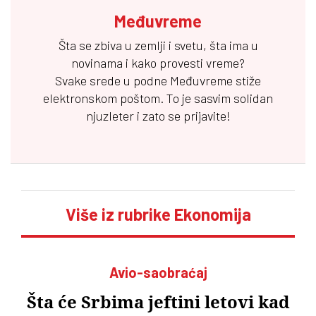
Međuvreme
Šta se zbiva u zemlji i svetu, šta ima u
novinama i kako provesti vreme?
Svake srede u podne
Međuvreme
stiže
elektronskom poštom. To je sasvim solidan
njuzleter i zato se prijavite!
Više iz rubrike Ekonomija
Avio-saobraćaj
Šta će Srbima jeftini letovi kad