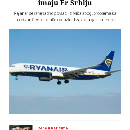
imaju Er Srbiju
Rajaner se iznenadno povlači iz Niša zbog „problema sa
gorivom“. Vizer ranije optužio državu da ga namerno
potiskuje
Cene u kafićima