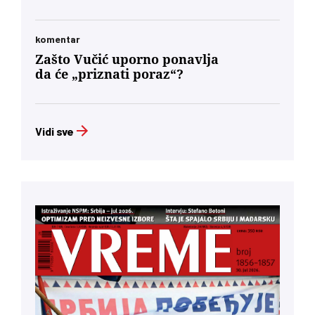
komentar
Zašto Vučić uporno ponavlja
da će „priznati poraz“?
Vidi sve