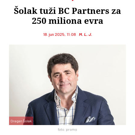
Šolak tuži BC Partners za
250 miliona evra
18. jun 2025, 11:08
M. L. J.
Dragan Šolak
foto: promo