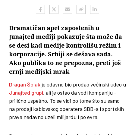
Dramatičan apel zaposlenih u
Junajted mediji pokazuje šta može da
se desi kad medije kontrolišu režim i
korporacije. Srbiji se dešava sada.
Ako publika to ne prepozna, preti još
crnji medijski mrak
Dragan Šolak
je odavno bio prodao većinski udeo u
Junajted grupi
, ali je ostao da vodi kompaniju –
prilično uspešno. To se vidi po tome što su samo
na prodaji kablovskog operatera SBB-a i sportskih
prava nedavno uzeli milijardu i po evra.