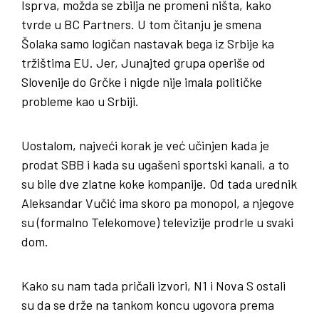
Isprva, možda se zbilja ne promeni ništa, kako
tvrde u BC Partners. U tom čitanju je smena
Šolaka samo logičan nastavak bega iz Srbije ka
tržištima EU. Jer, Junajted grupa operiše od
Slovenije do Grčke i nigde nije imala političke
probleme kao u Srbiji.
Uostalom, najveći korak je već učinjen kada je
prodat SBB i kada su ugašeni sportski kanali, a to
su bile dve zlatne koke kompanije. Od tada urednik
Aleksandar Vučić ima skoro pa monopol, a njegove
su (formalno Telekomove) televizije prodrle u svaki
dom.
Kako su nam tada pričali izvori, N1 i Nova S ostali
su da se drže na tankom koncu ugovora prema