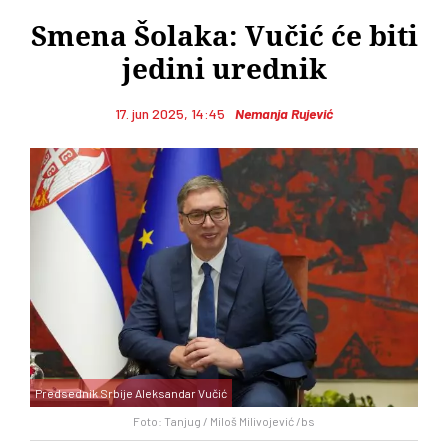
Smena Šolaka: Vučić će biti
jedini urednik
17. jun 2025, 14:45
Nemanja Rujević
Predsednik Srbije Aleksandar Vučić
Foto: Tanjug / Miloš Milivojević /bs