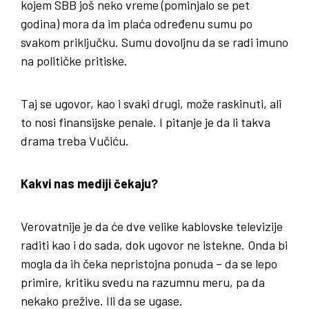
kojem SBB još neko vreme (pominjalo se pet
godina) mora da im plaća određenu sumu po
svakom priključku. Sumu dovoljnu da se radi imuno
na političke pritiske.
Taj se ugovor, kao i svaki drugi, može raskinuti, ali
to nosi finansijske penale. I pitanje je da li takva
drama treba Vučiću.
Kakvi nas mediji čekaju?
Verovatnije je da će dve velike kablovske televizije
raditi kao i do sada, dok ugovor ne istekne. Onda bi
mogla da ih čeka nepristojna ponuda – da se lepo
primire, kritiku svedu na razumnu meru, pa da
nekako prežive. Ili da se ugase.