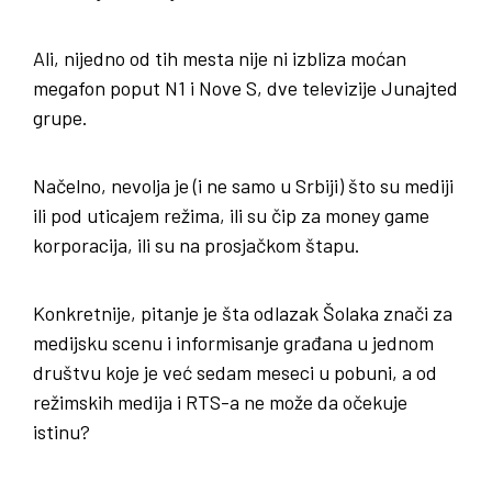
Ali, nijedno od tih mesta nije ni izbliza moćan
megafon poput N1 i Nove S, dve televizije Junajted
grupe.
Načelno, nevolja je (i ne samo u Srbiji) što su mediji
ili pod uticajem režima, ili su čip za money game
korporacija, ili su na prosjačkom štapu.
Konkretnije, pitanje je šta odlazak Šolaka znači za
medijsku scenu i informisanje građana u jednom
društvu koje je već sedam meseci u pobuni, a od
režimskih medija i RTS-a ne može da očekuje
istinu?