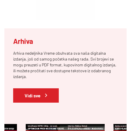
Arhiva
Arhiva nedeljnika Vreme obuhvata sva naša digitalna
izdanja, još od samog početka našeg rada. Svi brojevi se
mogu preuzeti u PDF format, kupovinom digitalnog izdanja,
ili možete pročitati sve dostupne tekstove iz odabranog
izdanja.
Vidi sve