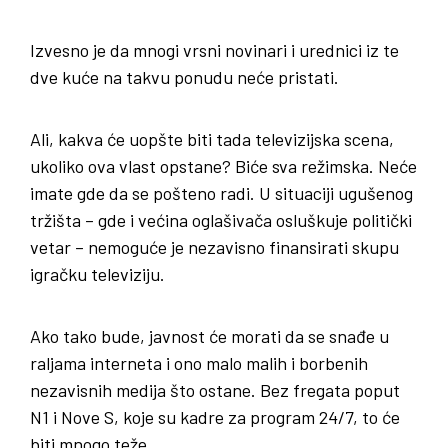
Izvesno je da mnogi vrsni novinari i urednici iz te
dve kuće na takvu ponudu neće pristati.
Ali, kakva će uopšte biti tada televizijska scena,
ukoliko ova vlast opstane? Biće sva režimska. Neće
imate gde da se pošteno radi. U situaciji ugušenog
tržišta – gde i većina oglašivača osluškuje politički
vetar – nemoguće je nezavisno finansirati skupu
igračku televiziju.
Ako tako bude, javnost će morati da se snađe u
raljama interneta i ono malo malih i borbenih
nezavisnih medija što ostane. Bez fregata poput
N1 i Nove S, koje su kadre za program 24/7, to će
biti mnogo teže.