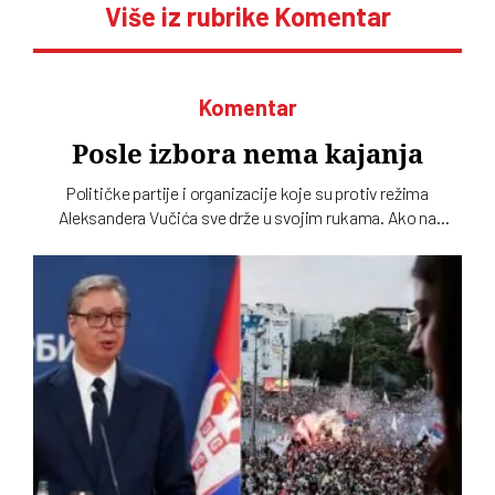
Više iz rubrike Komentar
Komentar
Posle izbora nema kajanja
Političke partije i organizacije koje su protiv režima
Aleksandera Vučića sve drže u svojim rukama. Ako na
izborima, kad god da budu bili, budu poražene, biće same
krive