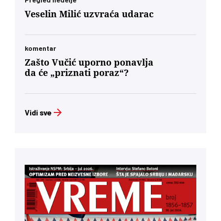
Veselin Milić uzvraća udarac
komentar
Zašto Vučić uporno ponavlja
da će „priznati poraz“?
Vidi sve