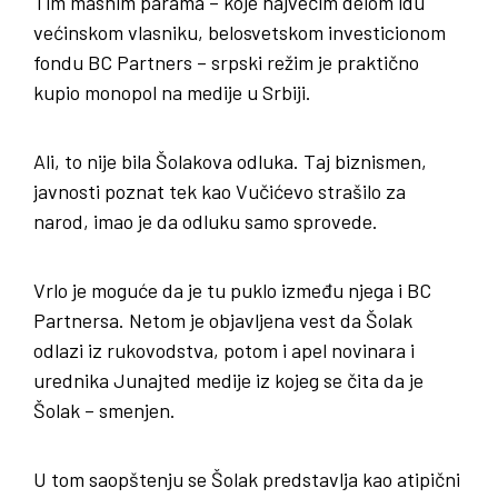
Tim masnim parama – koje najvećim delom idu
većinskom vlasniku, belosvetskom investicionom
fondu BC Partners – srpski režim je praktično
kupio monopol na medije u Srbiji.
Ali, to nije bila Šolakova odluka. Taj biznismen,
javnosti poznat tek kao Vučićevo strašilo za
narod, imao je da odluku samo sprovede.
Vrlo je moguće da je tu puklo između njega i BC
Partnersa. Netom je objavljena vest da Šolak
odlazi iz rukovodstva, potom i apel novinara i
urednika Junajted medije iz kojeg se čita da je
Šolak – smenjen.
U tom saopštenju se Šolak predstavlja kao atipični