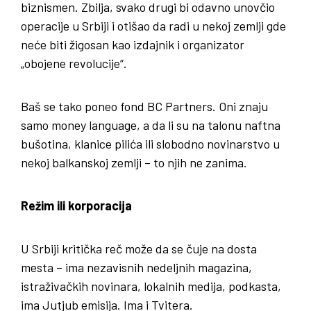
biznismen. Zbilja, svako drugi bi odavno unovčio
operacije u Srbiji i otišao da radi u nekoj zemlji gde
neće biti žigosan kao izdajnik i organizator
„obojene revolucije“.
Baš se tako poneo fond BC Partners. Oni znaju
samo money language, a da li su na talonu naftna
bušotina, klanice pilića ili slobodno novinarstvo u
nekoj balkanskoj zemlji – to njih ne zanima.
Režim ili korporacija
U Srbiji kritička reč može da se čuje na dosta
mesta – ima nezavisnih nedeljnih magazina,
istraživačkih novinara, lokalnih medija, podkasta,
ima Jutjub emisija. Ima i Tvitera.