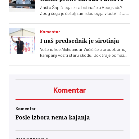
Zašto Šapić legalizira batinaše u Beogradu?
Zbog čega je šešeljizam ideologija vlasti? I šta
Vučić poručuje narodu
Komentar
I naš predsednik je sirotinja
Voženo lice Aleksandar Vučić će u predizbornoj
kampanji voziti staru škodu. Dok traje odmazda
prema svakome ko pisne, paradni deo
kampanje biće otužniji nego ikad jer se Vučić
obraća svom hardkor biračkom telu
Komentar
Komentar
Posle izbora nema kajanja
Pregled nedelje