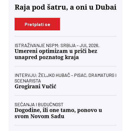
Raja pod šatru, a oni u Dubai
Pretplati se
ISTRAŽIVANJE NSPM: SRBIJA – JUL 2026.
Umereni optimizam u priči bez
unapred poznatog kraja
INTERVJU: ŽELJKO HUBAČ – PISAC, DRAMATURG I
SCENARISTA
Grogirani Vučić
SEĆANJA I BUDUĆNOST
Dogodine, ili one tamo, ponovo u
svom Novom Sadu