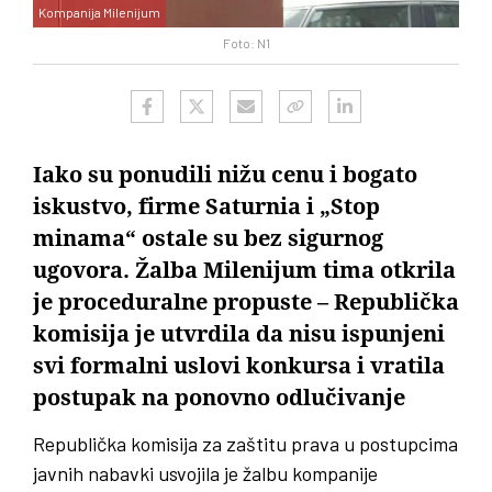
Kompanija Milenijum
Foto: N1
Iako su ponudili nižu cenu i bogato
iskustvo, firme Saturnia i „Stop
minama“ ostale su bez sigurnog
ugovora. Žalba Milenijum tima otkrila
je proceduralne propuste – Republička
komisija je utvrdila da nisu ispunjeni
svi formalni uslovi konkursa i vratila
postupak na ponovno odlučivanje
Republička komisija za zaštitu prava u postupcima
javnih nabavki usvojila je žalbu kompanije