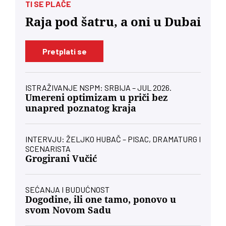
TI SE PLAČE
Raja pod šatru, a oni u Dubai
Pretplati se
ISTRAŽIVANJE NSPM: SRBIJA – JUL 2026.
Umereni optimizam u priči bez
unapred poznatog kraja
INTERVJU: ŽELJKO HUBAČ – PISAC, DRAMATURG I
SCENARISTA
Grogirani Vučić
SEĆANJA I BUDUĆNOST
Dogodine, ili one tamo, ponovo u
svom Novom Sadu