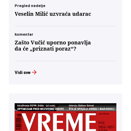
Pregled nedelje
Veselin Milić uzvraća udarac
komentar
Zašto Vučić uporno ponavlja
da će „priznati poraz“?
Vidi sve