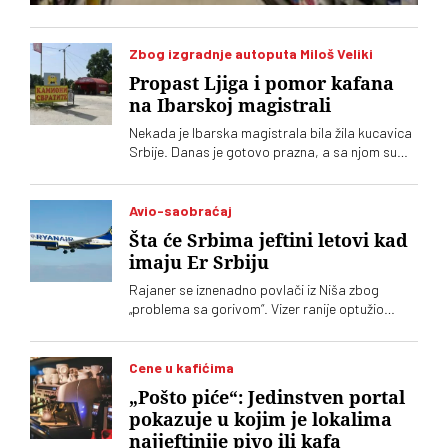
Zbog izgradnje autoputa Miloš Veliki
Propast Ljiga i pomor kafana
na Ibarskoj magistrali
Nekada je Ibarska magistrala bila žila kucavica
Srbije. Danas je gotovo prazna, a sa njom su
nestale i kafane, putnici i deo života u Ljigu.
Sedam godina nakon dolaska autoputa Miloš
Veliki, meštani kažu da se njihova varoš nije
Avio-saobraćaj
pomerila sa mrtve tačke
Šta će Srbima jeftini letovi kad
imaju Er Srbiju
Rajaner se iznenadno povlači iz Niša zbog
„problema sa gorivom“. Vizer ranije optužio
državu da ga namerno potiskuje
Cene u kafićima
„Pošto piće“: Jedinstven portal
pokazuje u kojim je lokalima
najjeftinije pivo ili kafa