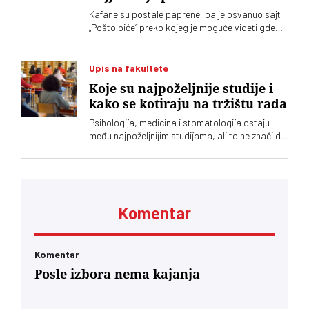
Kafane su postale paprene, pa je osvanuo sajt
„Pošto piće“ preko kojeg je moguće videti gde
šta koliko košta
Upis na fakultete
Koje su najpoželjnije studije i
kako se kotiraju na tržištu rada
Psihologija, medicina i stomatologija ostaju
među najpoželjnijim studijama, ali to ne znači da
nude i najviše prilika za zaposlenje. Analiza
oglasa za posao pokazuje da su potrebe
poslodavaca često drugačije od izbora koje
prave maturanti
Komentar
Komentar
Posle izbora nema kajanja