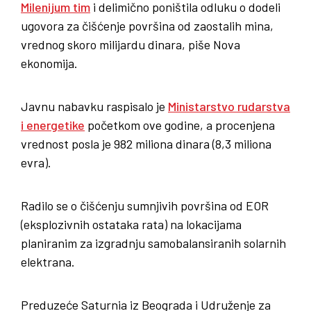
Milenijum tim
i delimično poništila odluku o dodeli
ugovora za čišćenje površina od zaostalih mina,
vrednog skoro milijardu dinara, piše Nova
ekonomija.
Javnu nabavku raspisalo je
Ministarstvo rudarstva
i energetike
početkom ove godine, a procenjena
vrednost posla je 982 miliona dinara (8,3 miliona
evra).
Radilo se o čišćenju sumnjivih površina od EOR
(eksplozivnih ostataka rata) na lokacijama
planiranim za izgradnju samobalansiranih solarnih
elektrana.
Preduzeće Saturnia iz Beograda i Udruženje za