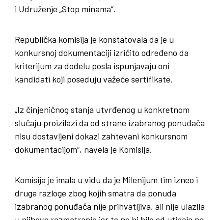
i Udruženje „Stop minama“.
Republička komisija je konstatovala da je u
konkursnoj dokumentaciji izričito određeno da
kriterijum za dodelu posla ispunjavaju oni
kandidati koji poseduju važeće sertifikate.
„Iz činjeničnog stanja utvrđenog u konkretnom
slučaju proizilazi da od strane izabranog ponuđača
nisu dostavljeni dokazi zahtevani konkursnom
dokumentacijom“, navela je Komisija.
Komisija je imala u vidu da je Milenijum tim izneo i
druge razloge zbog kojih smatra da ponuda
izabranog ponuđača nije prihvatljiva, ali nije ulazila
u njihovo razmatranje jer to ne bi bilo od uticaja na