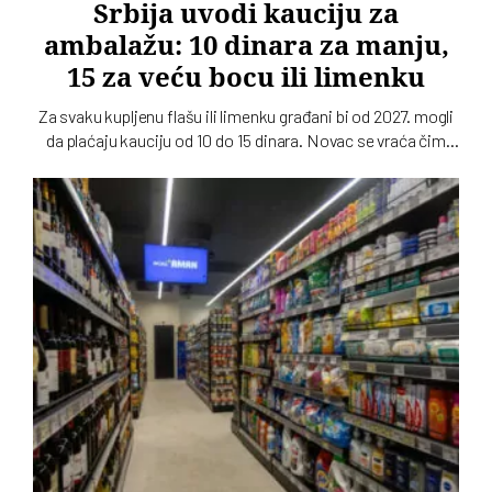
Srbija uvodi kauciju za
ambalažu: 10 dinara za manju,
15 za veću bocu ili limenku
Za svaku kupljenu flašu ili limenku građani bi od 2027. mogli
da plaćaju kauciju od 10 do 15 dinara. Novac se vraća čim
praznu ambalažu odnesete nazad u prodavnicu