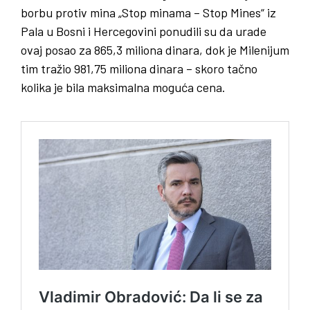
borbu protiv mina „Stop minama – Stop Mines“ iz
Pala u Bosni i Hercegovini ponudili su da urade
ovaj posao za 865,3 miliona dinara, dok je Milenijum
tim tražio 981,75 miliona dinara – skoro tačno
kolika je bila maksimalna moguća cena.