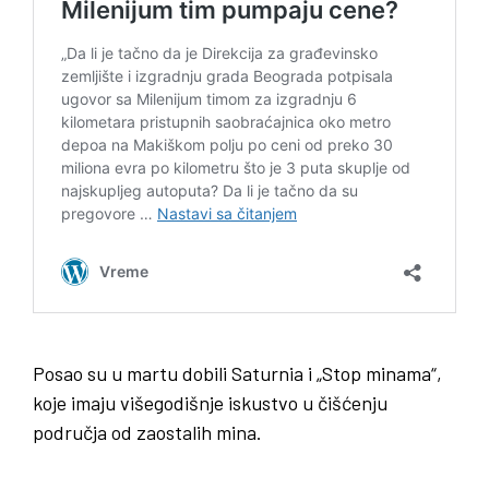
Posao su u martu dobili Saturnia i „Stop minama“,
koje imaju višegodišnje iskustvo u čišćenju
područja od zaostalih mina.