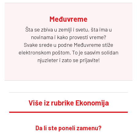
Međuvreme
Šta se zbiva u zemlji i svetu, šta ima u
novinama i kako provesti vreme?
Svake srede u podne
Međuvreme
stiže
elektronskom poštom. To je sasvim solidan
njuzleter i zato se prijavite!
Više iz rubrike Ekonomija
Da li ste poneli zamenu?