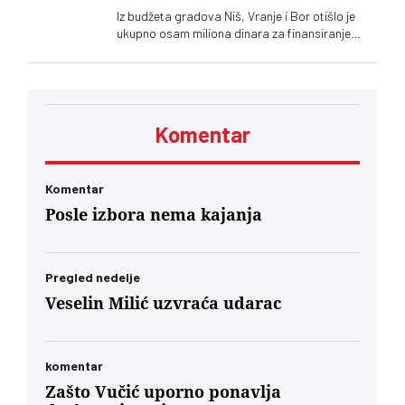
Iz budžeta gradova Niš, Vranje i Bor otišlo je
ukupno osam miliona dinara za finansiranje
tabloida „Informer“, kaže Jelena Milošević,
narodna poslanica Stranke slobode i pravde
Komentar
Komentar
Posle izbora nema kajanja
Pregled nedelje
Veselin Milić uzvraća udarac
komentar
Zašto Vučić uporno ponavlja