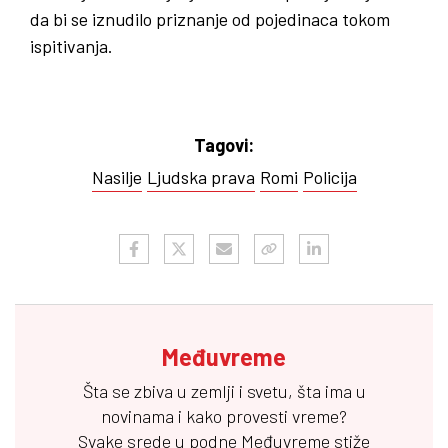
da bi se iznudilo priznanje od pojedinaca tokom
ispitivanja.
Tagovi:
Nasilje
Ljudska prava
Romi
Policija
Međuvreme
Šta se zbiva u zemlji i svetu, šta ima u
novinama i kako provesti vreme?
Svake srede u podne
Međuvreme
stiže