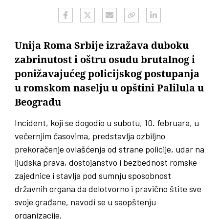
Unija Roma Srbije izražava duboku
zabrinutost i oštru osudu brutalnog i
ponižavajućeg policijskog postupanja
u romskom naselju u opštini Palilula u
Beogradu
Incident, koji se dogodio u subotu, 10. februara, u
večernjim časovima, predstavlja ozbiljno
prekoračenje ovlašćenja od strane policije, udar na
ljudska prava, dostojanstvo i bezbednost romske
zajednice i stavlja pod sumnju sposobnost
državnih organa da delotvorno i pravično štite sve
svoje građane, navodi se u saopštenju
organizacije.