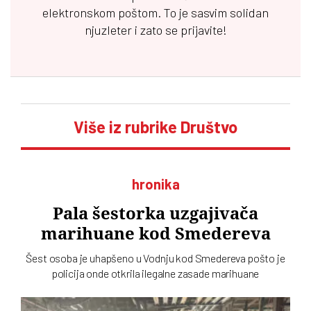
elektronskom poštom. To je sasvim solidan
njuzleter i zato se prijavite!
Više iz rubrike Društvo
hronika
Pala šestorka uzgajivača
marihuane kod Smedereva
Šest osoba je uhapšeno u Vodnju kod Smedereva pošto je
policija onde otkrila ilegalne zasade marihuane