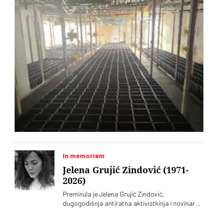
In memoriam
Jelena Grujić Zindović (1971-
2026)
Preminula je Jelena Grujić Zindović,
dugogodišnja antiratna aktivistkinja i novinarka
„Vremena“