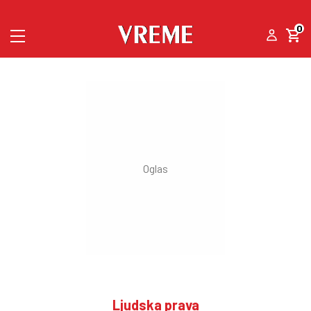
0
Ljudska prava