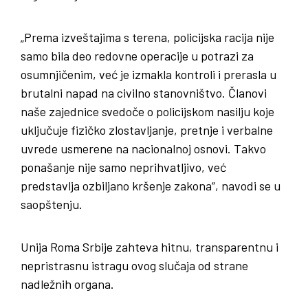
„Prema izveštajima s terena, policijska racija nije
samo bila deo redovne operacije u potrazi za
osumnjičenim, već je izmakla kontroli i prerasla u
brutalni napad na civilno stanovništvo. Članovi
naše zajednice svedoče o policijskom nasilju koje
uključuje fizičko zlostavljanje, pretnje i verbalne
uvrede usmerene na nacionalnoj osnovi. Takvo
ponašanje nije samo neprihvatljivo, već
predstavlja ozbiljano kršenje zakona“, navodi se u
saopštenju.
Unija Roma Srbije zahteva hitnu, transparentnu i
nepristrasnu istragu ovog slučaja od strane
nadležnih organa.