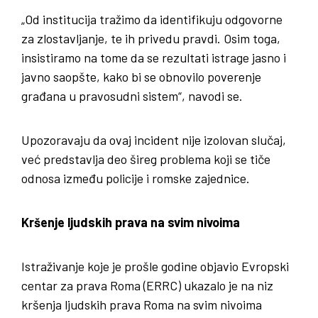
„Od institucija tražimo da identifikuju odgovorne
za zlostavljanje, te ih privedu pravdi. Osim toga,
insistiramo na tome da se rezultati istrage jasno i
javno saopšte, kako bi se obnovilo poverenje
građana u pravosudni sistem“, navodi se.
Upozoravaju da ovaj incident nije izolovan slučaj,
već predstavlja deo šireg problema koji se tiče
odnosa između policije i romske zajednice.
Kršenje ljudskih prava na svim nivoima
Istraživanje koje je prošle godine objavio Evropski
centar za prava Roma (ERRC) ukazalo je na niz
kršenja ljudskih prava Roma na svim nivoima