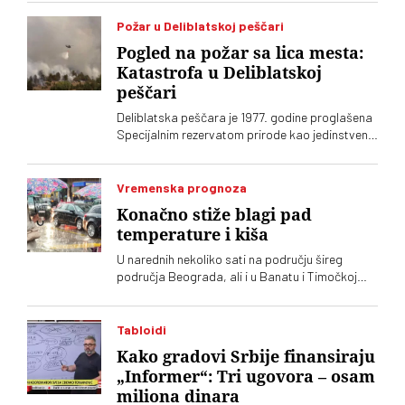
Požar u Deliblatskoj peščari
Pogled na požar sa lica mesta:
Katastrofa u Deliblatskoj
peščari
Deliblatska peščara je 1977. godine proglašena
Specijalnim rezervatom prirode kao jedinstveni
biodiverzitet formiran na peščanom tlu, kakav
ne postoji nigde drugde u Evropi. Sada gori
preko 700 hektara. Stefan Cvetković,
Vremenska prognoza
evakuisani žitelj sela Šumarak, priča za „Vreme“
Konačno stiže blagi pad
kako to doživljava
temperature i kiša
U narednih nekoliko sati na području šireg
područja Beograda, ali i u Banatu i Timočkoj
Krajini kao i na području Šumadije i Pomoravlja,
juga Bačke i u brdsko-planinskim predelima
mogu se očekivati padavine, objavio je RHMZ
Tabloidi
Kako gradovi Srbije finansiraju
„Informer“: Tri ugovora – osam
miliona dinara