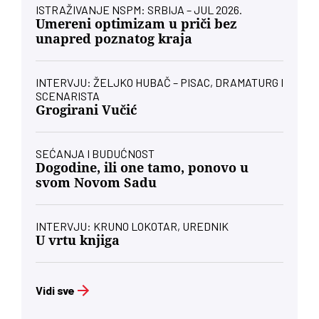
ISTRAŽIVANJE NSPM: SRBIJA – JUL 2026.
Umereni optimizam u priči bez
unapred poznatog kraja
INTERVJU: ŽELJKO HUBAČ – PISAC, DRAMATURG I
SCENARISTA
Grogirani Vučić
SEĆANJA I BUDUĆNOST
Dogodine, ili one tamo, ponovo u
svom Novom Sadu
INTERVJU: KRUNO LOKOTAR, UREDNIK
U vrtu knjiga
Vidi sve