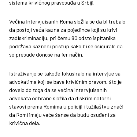
sistema krivičnog pravosuđa u Srbiji.
Većina intervjuisanih Roma složila se da bi trebalo
da postoji veća kazna za pojedince koji su krivi
zadiskriminaciju, pri čemu 80 odsto ispitanika
podržava kazneni pristup kako bi se osiguralo da
se presude donose na fer način.
Istraživanje se takođe fokusiralo na intervjue sa
advokatima koji se bave krivičnim pravom, što je
dovelo do toga da se većina intervjuisanih
advokata odbrane složila da diskriminatorni
stavovi prema Romima u policiji i tužilaštvu znači
da Romi imaju veće šanse da budu osuđeni za
krivična dela.