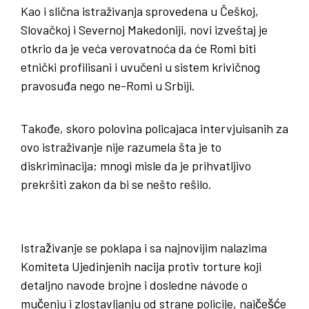
Kao i slična istraživanja sprovedena u Češkoj,
Slovačkoj i Severnoj Makedoniji, novi izveštaj je
otkrio da je veća verovatnoća da će Romi biti
etnički profilisani i uvučeni u sistem krivičnog
pravosuđa nego ne-Romi u Srbiji.
Takođe, skoro polovina policajaca intervjuisanih za
ovo istraživanje nije razumela šta je to
diskriminacija; mnogi misle da je prihvatljivo
prekršiti zakon da bi se nešto rešilo.
Istraživanje se poklapa i sa najnovijim nalazima
Komiteta Ujedinjenih nacija protiv torture koji
detaljno navode brojne i dosledne návode o
mučenju i zlostavljanju od strane policije, najčešće