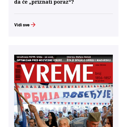
da će „priznati poraz“?
Vidi sve