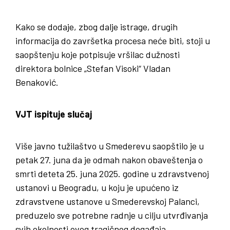
Kako se dodaje, zbog dalje istrage, drugih
informacija do završetka procesa neće biti, stoji u
saopštenju koje potpisuje vršilac dužnosti
direktora bolnice „Stefan Visoki“ Vladan
Benaković.
VJT ispituje slučaj
Više javno tužilaštvo u Smederevu saopštilo je u
petak 27. juna da je odmah nakon obaveštenja o
smrti deteta 25. juna 2025. godine u zdravstvenoj
ustanovi u Beogradu, u koju je upućeno iz
zdravstvene ustanove u Smederevskoj Palanci,
preduzelo sve potrebne radnje u cilju utvrđivanja
svih okolnosti ovog tragičnog događaja.