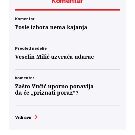
Komentar
Komentar
Posle izbora nema kajanja
Pregled nedelje
Veselin Milić uzvraća udarac
komentar
Zašto Vučić uporno ponavlja
da će „priznati poraz“?
Vidi sve