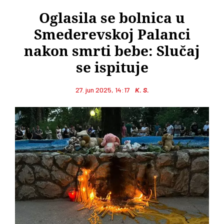
Oglasila se bolnica u
Smederevskoj Palanci
nakon smrti bebe: Slučaj
se ispituje
27. jun 2025, 14:17
K. S.