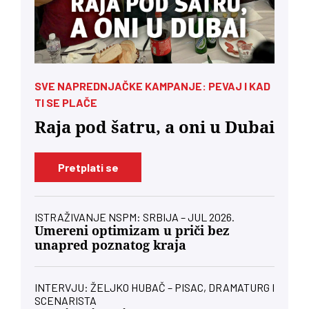
SVE NAPREDNJAČKE KAMPANJE: PEVAJ I KAD
TI SE PLAČE
Raja pod šatru, a oni u Dubai
Pretplati se
ISTRAŽIVANJE NSPM: SRBIJA – JUL 2026.
Umereni optimizam u priči bez
unapred poznatog kraja
INTERVJU: ŽELJKO HUBAČ – PISAC, DRAMATURG I
SCENARISTA