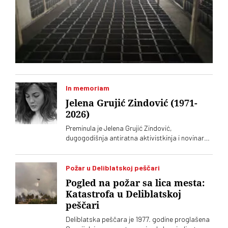
In memoriam
Jelena Grujić Zindović (1971-
2026)
Preminula je Jelena Grujić Zindović,
dugogodišnja antiratna aktivistkinja i novinarka
„Vremena“
Požar u Deliblatskoj peščari
Pogled na požar sa lica mesta:
Katastrofa u Deliblatskoj
peščari
Deliblatska peščara je 1977. godine proglašena