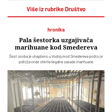
Više iz rubrike Društvo
hronika
Pala šestorka uzgajivača
marihuane kod Smedereva
Šest osoba je uhapšeno u Vodnju kod Smedereva pošto je
policija onde otkrila ilegalne zasade marihuane