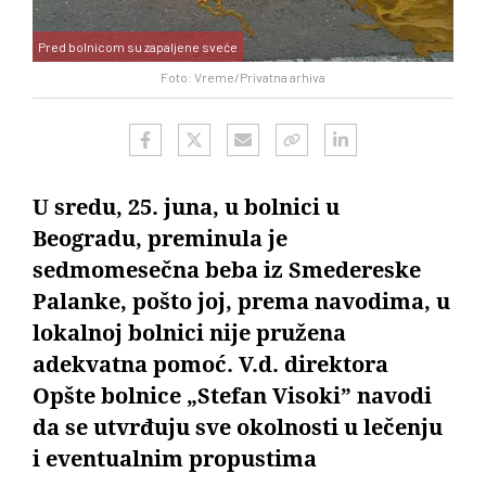
Pred bolnicom su zapaljene sveće
Foto: Vreme/Privatna arhiva
U sredu, 25. juna, u bolnici u
Beogradu, preminula je
sedmomesečna beba iz Smedereske
Palanke, pošto joj, prema navodima, u
lokalnoj bolnici nije pružena
adekvatna pomoć. V.d. direktora
Opšte bolnice „Stefan Visoki” navodi
da se utvrđuju sve okolnosti u lečenju
i eventualnim propustima