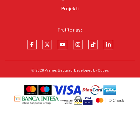
Projekti
Pratite nas:
© 2026
Vreme
, Beograd. Developed by
Cubes