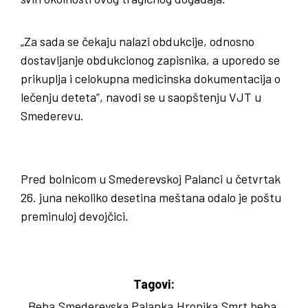
„Za sada se čekaju nalazi obdukcije, odnosno
dostavljanje obdukcionog zapisnika, a uporedo se
prikuplja i celokupna medicinska dokumentacija o
lečenju deteta”, navodi se u saopštenju VJT u
Smederevu.
Pred bolnicom u Smederevskoj Palanci u četvrtak
26. juna nekoliko desetina meštana odalo je poštu
preminuloj devojčici.
Tagovi:
Beba
Smederevska Palanka
Hronika
Smrt beba