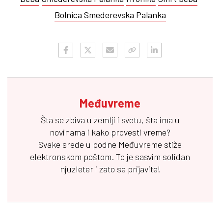
Bolnica Smederevska Palanka
Međuvreme
Šta se zbiva u zemlji i svetu, šta ima u
novinama i kako provesti vreme?
Svake srede u podne
Međuvreme
stiže
elektronskom poštom. To je sasvim solidan
njuzleter i zato se prijavite!