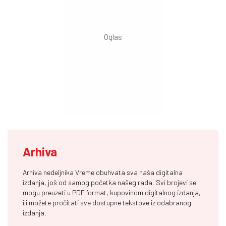
Arhiva
Arhiva nedeljnika Vreme obuhvata sva naša digitalna
izdanja, još od samog početka našeg rada. Svi brojevi se
mogu preuzeti u PDF format, kupovinom digitalnog izdanja,
ili možete pročitati sve dostupne tekstove iz odabranog
izdanja.