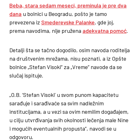
Beba, stara sedam meseci, preminula je pre dva
dana
u bolnici u Beogradu, pošto je tamo
prevezena iz
Smederevske Palanke
, gde joj,
prema navodima, nije pružena
adekvatna pomoć
.
Detalji šta se tačno dogodilo, osim navoda roditelja
na društvenim mrežama, nisu poznati, a iz Opšte
bolnice „Stefan Visoki” za „Vreme” navode da se
slučaj ispituje.
„O.B. ‘Stefan Visoki’ u svom punom kapacitetu
sarađuje i sarađivaće sa svim nadležnim
institucijama, a u vezi sa ovim nemilim događajem,
u cilju utvrđivanja svih okolnosti lečenja male Nine
i mogućih eventualnih propusta”, navodi se u
odgovoru.