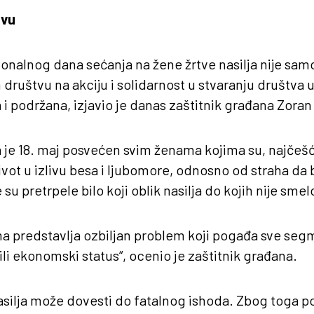
tvu
nalnog dana sećanja na žene žrtve nasilja nije samo
 društvu na akciju i solidarnost u stvaranju društva 
 i podržana, izjavio je danas zaštitnik građana Zoran
a je 18. maj posvećen svim ženama kojima su, najčeš
život u izlivu besa i ljubomore, odnosno od straha da 
su pretrpele bilo koji oblik nasilja do kojih nije smel
ma predstavlja ozbiljan problem koji pogađa sve seg
 ili ekonomski status“, ocenio je zaštitnik građana.
nasilja može dovesti do fatalnog ishoda. Zbog toga 