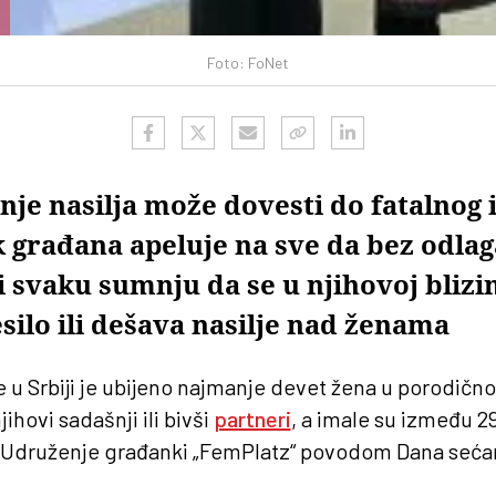
Foto: FoNet
nje nasilja može dovesti do fatalnog
k građana apeluje na sve da bez odlag
 i svaku sumnju da se u njihovoj blizini
silo ili dešava nasilje nad ženama
 u Srbiji je ubijeno najmanje devet žena u porodičn
njihovi sadašnji ili bivši
partneri
, a imale su između 29
s Udruženje građanki „FemPlatz“ povodom Dana sećan