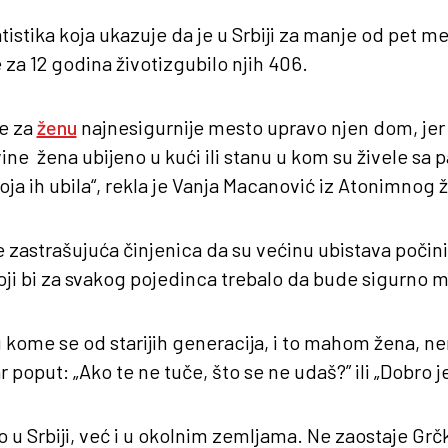
tistika koja ukazuje da je u Srbiji za manje od pet m
 za 12 godina životizgubilo njih 406.
je za
ženu
najnesigurnije mesto upravo njen dom, jer
ine žena ubijeno u kući ili stanu u kom su živele sa p
a ih ubila“, rekla je Vanja Macanović iz Atonimnog 
 zastrašujuća činjenica da su većinu ubistava počinil
ji bi za svakog pojedinca trebalo da bude sigurno m
 kome se od starijih generacija, i to mahom žena, n
r poput: „Ako te ne tuče, što se ne udaš?” ili „Dobro j
mo u Srbiji, već i u okolnim zemljama. Ne zaostaje Grč