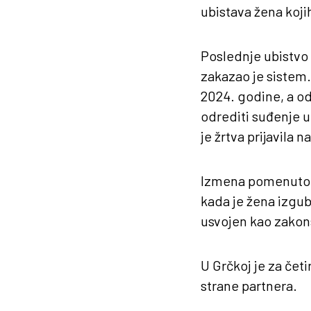
ubistava žena koji
Poslednje ubistvo
zakazao je sistem.
2024. godine, a od
odrediti suđenje u
je žrtva prijavila n
Izmena pomenutog 
kada je žena izgubi
usvojen kao zakon
U Grčkoj je za četi
strane partnera.