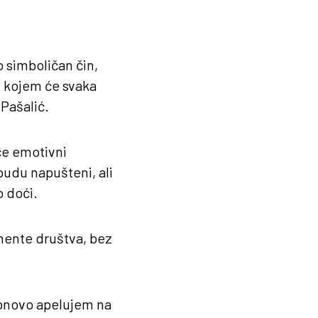
 simboličan čin,
u kojem će svaka
 Pašalić.
će emotivni
budu napušteni, ali
o doći.
mente društva, bez
ponovo apelujem na