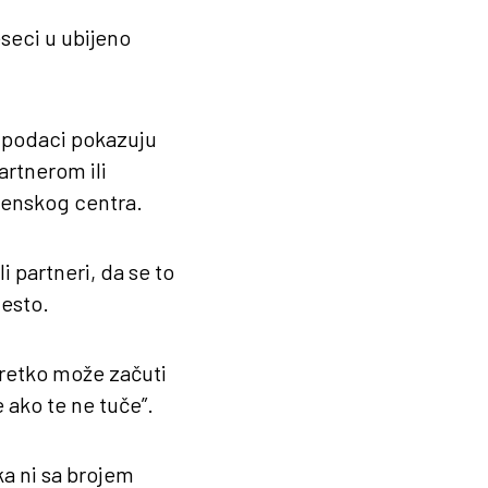
eseci u ubijeno
 podaci pokazuju
artnerom ili
ženskog centra.
i partneri, da se to
esto.
eretko može začuti
e ako te ne tuče”.
ka ni sa brojem