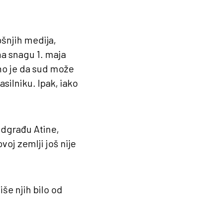
šnjih medija,
na snagu 1. maja
eno je da sud može
silniku. Ipak, iako
dgrađu Atine,
voj zemlji još nije
iše njih bilo od