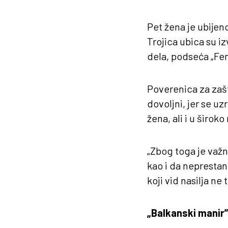
Pet žena je ubijen
Trojica ubica su i
dela, podseća „Fe
Poverenica za zašt
dovoljni, jer se u
žena, ali i u širok
„Zbog toga je važn
kao i da neprestan
koji vid nasilja ne 
„Balkanski manir”