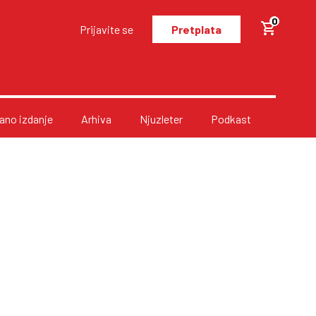
0
Prijavite se
Pretplata
no izdanje
Arhiva
Njuzleter
Podkast