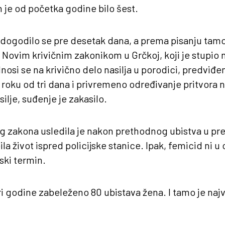
h je od početka godine bilo šest.
 dogodilo se pre desetak dana, a prema pisanju tamo
 Novim krivičnim zakonikom u Grčkoj, koji je stupio 
nosi se na krivično delo nasilja u porodici, predviđ
 roku od tri dana i privremeno određivanje pritvora na
asilje, suđenje je zakasilo.
zakona usledila je nakon prethodnog ubistva u pre
la život ispred policijske stanice. Ipak, femicid ni u o
ski termin.
ri godine zabeleženo 80 ubistava žena. I tamo je najv