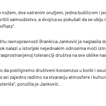
o nožem, dve vatrenim oružjem, jedna bušilicom i je
zvršili samoubistvo, a dvojica su pokušali da se ubij
mPlatz“.
itu ravnopravnosti Brankica Janković je naglasila d
zrok nalazi u istorijski nejednakim odnosima moći i
o rasprostranjenoj toleranciji društva na sve oblike nas
o da postignemo društveni konsenzus u borbi i osudi
o svi zajedno radimo na stvaranju atmosfere i kulture
toleriše“, poručila je Janković.