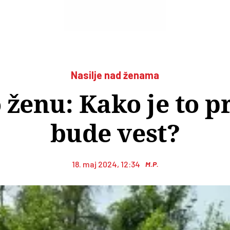
Nasilje nad ženama
ženu: Kako je to p
bude vest?
18. maj 2024, 12:34
M.P.