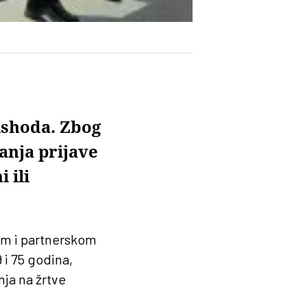
 ishoda. Zbog
anja prijave
 ili
om i partnerskom
 i 75 godina,
ja na žrtve