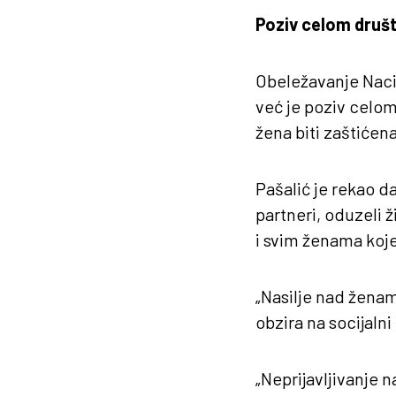
Poziv celom druš
Obeležavanje Nacio
već je poziv celom
žena biti zaštićena
Pašalić je rekao d
partneri, oduzeli 
i svim ženama koje 
„Nasilje nad žena
obzira na socijalni
„Neprijavljivanje 