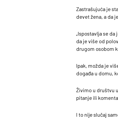
Zastrašujuća je sta
devet žena, a da je
„Ispostavlja se da 
da je više od polov
drugom osobom koj
Ipak, možda je više
događa u domu, ko
Živimo u društvu u
pitanje ili komenta
I to nije slučaj sa