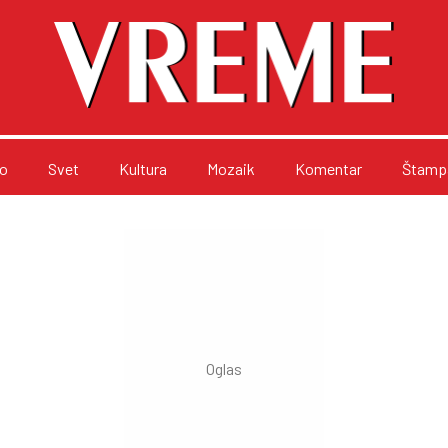
o
Svet
Kultura
Mozaik
Komentar
Štampa