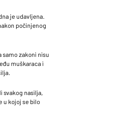
dna je udavljena.
u nakon počinjenog
a samo zakoni nisu
zmeđu muškaraca i
ilja.
 svakog nasilja,
 u kojoj se bilo