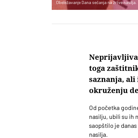
Obeležavanje Dana sećanja na žrtve nasilja.
Neprijavljiva
toga zaštitni
saznanja, ali
okruženju de
Od početka godine
nasilju, ubili su ih 
saopštilo je dana
nasilja.