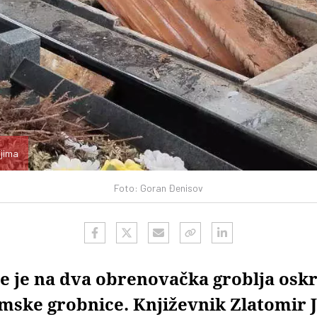
ljima
Foto: Goran Đenisov
je je na dva obrenovačka groblja osk
ske grobnice. Književnik Zlatomir 