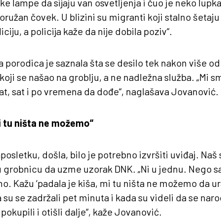
e lampe da sijaju van osvetljenja i čuo je neko lupka
ružan čovek. U blizini su migranti koji stalno šetaju
ciju, a policija kaže da nije dobila poziv“.
 porodica je saznala šta se desilo tek nakon više od 
 koji se našao na groblju, a ne nadležna služba. „Mi smo
at, sat i po vremena da dođe“, naglašava Jovanović.
mi tu ništa ne možemo“
aposletku, došla, bilo je potrebno izvršiti uviđaj. Naš
 u grobnicu da uzme uzorak DNK. „Ni u jednu. Nego 
o. Kažu ‘padala je kiša, mi tu ništa ne možemo da u
u se zadržali pet minuta i kada su videli da se narod
pokupili i otišli dalje“, kaže Jovanović.