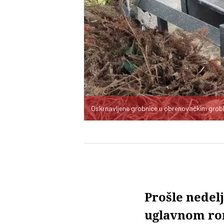
Oskrnavljene grobnice u obrenovačkim grob
Prošle nedel
uglavnom rom