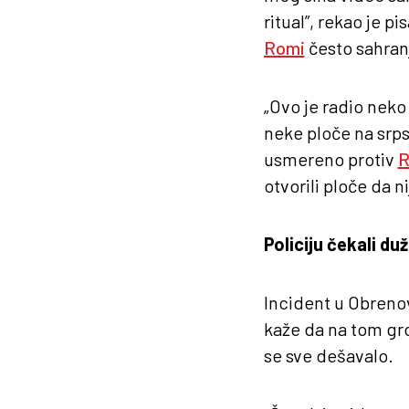
ritual”, rekao je p
Romi
često sahran
„Ovo je radio neko
neke ploče na srpsk
usmereno protiv
R
otvorili ploče da n
Policiju čekali d
Incident u Obrenov
kaže da na tom grob
se sve dešavalo.