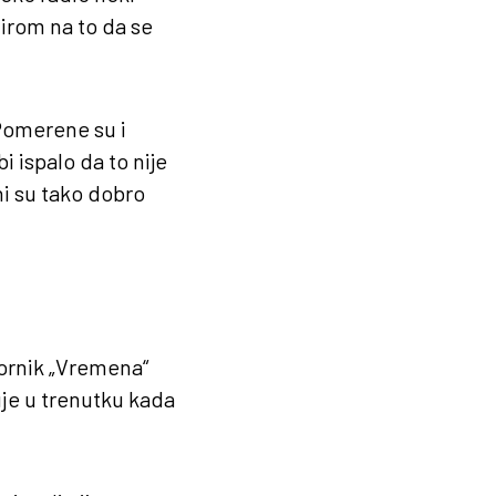
bzirom na to da se
 Pomerene su i
i ispalo da to nije
i su tako dobro
vornik „Vremena“
guje u trenutku kada