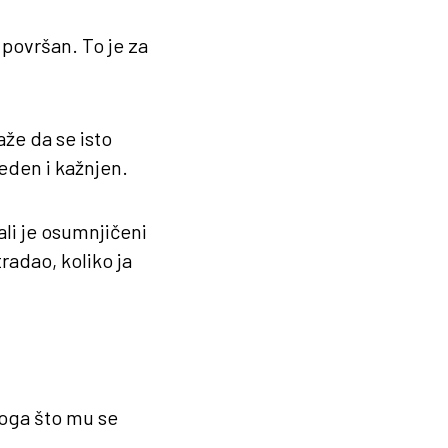
 površan. To je za
že da se isto
eden i kažnjen.
li je osumnjičeni
radao, koliko ja
oga što mu se