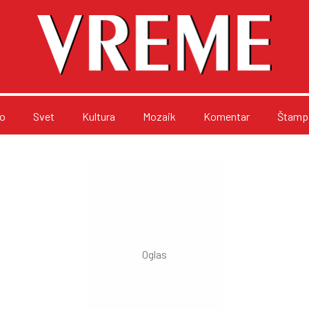
o
Svet
Kultura
Mozaik
Komentar
Štampa