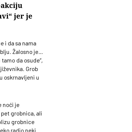
eakciju
vi“ jer je
ce i da sa nama
oblju. Žalosno je…
li tamo da osude“,
jiževnika. Grob
 oskrnavljeni u
 noći je
 pet grobnica, ali
blizu grobnice
eko radio neki