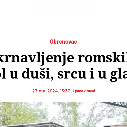
Obrenovac
rnavljenje romski
l u duši, srcu i u gl
27. maj 2024, 13:37
Tijana Stanić