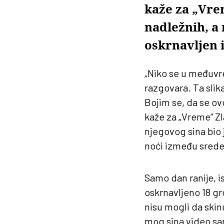
kaže za „Vre
nadležnih, a n
oskrnavljen i
„Niko se u međuvre
razgovara. Ta slik
Bojim se, da se ovo
kaže za „Vreme“ Z
njegovog sina bio
noći između srede 
Samo dan ranije, i
oskrnavljeno 18 gro
nisu mogli da ski
mog sina video sam