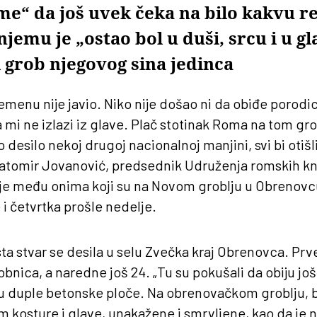
me“ da još uvek čeka na bilo kakvu r
jemu je „ostao bol u duši, srcu i u gla
 grob njegovog sina jedinca
menu nije javio. Niko nije došao ni da obiđe porodi
a mi ne izlazi iz glave. Plač stotinak Roma na tom gr
 desilo nekoj drugoj nacionalnoj manjini, svi bi otiš
latomir Jovanović, predsednik Udruženja romskih kn
 je među onima koji su na Novom groblju u Obrenovcu
i četvrtka prošle nedelje.
sta stvar se desila u selu Zvečka kraj Obrenovca. Prve
bnica, a naredne još 24. „Tu su pokušali da obiju još
nu duple betonske ploče. Na obrenovačkom groblju, 
 kosture i glave, unakažene i smrvljene, kao da je n