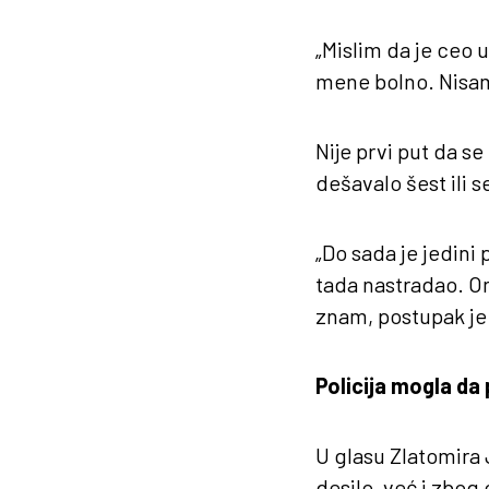
„Mislim da je ceo 
mene bolno. Nisam j
Nije prvi put da s
dešavalo šest ili 
„Do sada je jedini
tada nastradao. On
znam, postupak je 
Policija mogla da 
U glasu Zlatomira
desilo, već i zbog