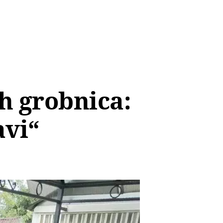
h grobnica:
avi“