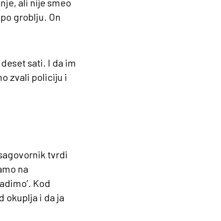
nje, ali nije smeo
 po groblju. On
deset sati. I da im
 zvali policiju i
 sagovornik tvrdi
samo na
radimo’. Kod
 okuplja i da ja