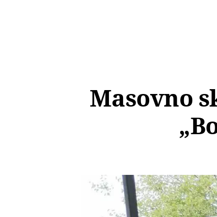
Masovno sk
„Bo