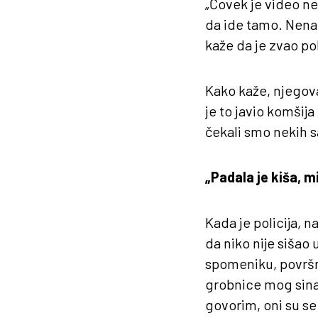
„Čovek je video nek
da ide tamo. Nenao
kaže da je zvao poli
Kako kaže, njegova
je to javio komšija
čekali smo nekih s
„Padala je kiša, 
Kada je policija, n
da niko nije sišao
spomeniku, površn
grobnice mog sina s
govorim, oni su se 