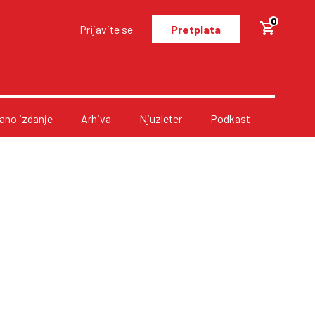
0
Prijavite se
Pretplata
no izdanje
Arhiva
Njuzleter
Podkast