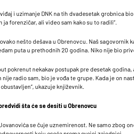
uviđaj i uzimanje DNK na tih dvadesetak grobnica bio
a forenzičar, ali video sam kako su to radili“.
e ovako nešto dešava u Obrenovcu. Naš sagovornik ka
sedam puta u prethodnih 20 godina. Niko nije bio priv
 put pokrenut nekakav postupak pre desetak godina, a
 nije radio sam, bio je vođa te grupe. Kada je on nast
obustavljen“, ukazuje književnik.
predvidi šta će se desiti u Obrenovcu
 Jovanovića se čuje uznemirenost. Ne samo zbog on
 odgovornosti koju oseća prema svojoj zajednici.