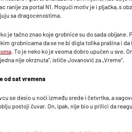
isac ranije za portal N1. Mogući motiv je i pljačka, s o
juju sa dragocenostima.
 ko je tačno znao koje grobnice su do sada obijane.
im grobnicama da se ne bi digla tolika prašina i da b
oma
. To je neko ko je veoma dobro upućen u sve. On
ijedna nije okrznuta“, ističe Jovanović za „Vreme“.
uže od sat vremena
cu se desio u noći između srede i četvrtka, a sago
lju postoji čuvar. On, ipak, nije bio u prilici da rea