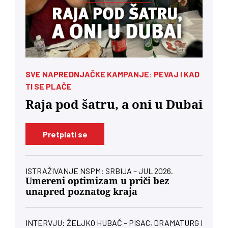
SVE NAPREDNJAČKE KAMPANJE: PEVAJ I KAD
TI SE PLAČE
Raja pod šatru, a oni u Dubai
Pretplati se
ISTRAŽIVANJE NSPM: SRBIJA – JUL 2026.
Umereni optimizam u priči bez
unapred poznatog kraja
INTERVJU: ŽELJKO HUBAČ – PISAC, DRAMATURG I