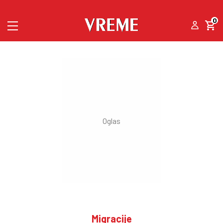
0
Migracije