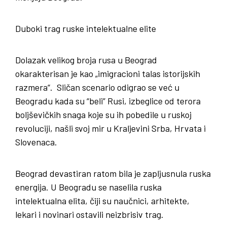
Duboki trag ruske intelektualne elite
Dolazak velikog broja rusa u Beograd
okarakterisan je kao „imigracioni talas istorijskih
razmera“. Sličan scenario odigrao se već u
Beogradu kada su “beli” Rusi, izbeglice od terora
boljševičkih snaga koje su ih pobedile u ruskoj
revoluciji, našli svoj mir u Kraljevini Srba, Hrvata i
Slovenaca.
Beograd devastiran ratom bila je zapljusnula ruska
energija. U Beogradu se naselila ruska
intelektualna elita, čiji su naučnici, arhitekte,
lekari i novinari ostavili neizbrisiv trag.