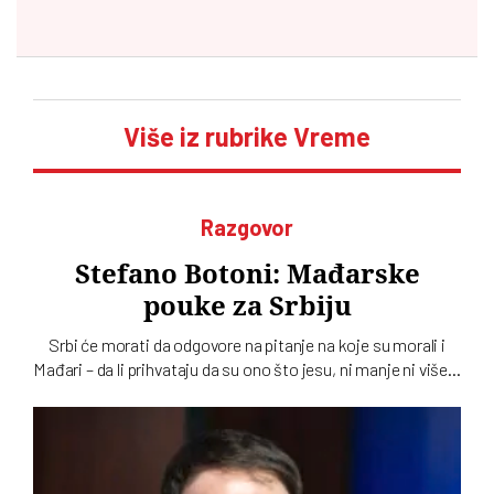
Više iz rubrike Vreme
Razgovor
Stefano Botoni: Mađarske
pouke za Srbiju
Srbi će morati da odgovore na pitanje na koje su morali i
Mađari – da li prihvataju da su ono što jesu, ni manje ni više…
To u intervjuu za novi dvobroj „Vremena“ kaže istoričar
Stefano Botoni koji poredi političku situaciju u Srbiji i
Mađarskoj