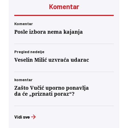
neuporedivo oštrijim uslovima, jer ste od prvog
Komentar
minuta bili lojalni, entuzijastični saučesnici
Orbana i ko zna kojih sve lokalnih diktatora u
regionu.’… U današnjim okvirima, glas
mađarske dijaspore u Berlinu će za Budimpeštu
Komentar
verovatno nositi veću političku težinu od glasa
Posle izbora nema kajanja
Mađara u Subotici. To jeste politički škakljivo,
ali to je ideja nacionalnog identiteta konačno
usidrena u 21. vek – svesno odvojena od
toksične prošlosti koja nam je trovala društvo
Pregled nedelje
decenijama”
Veselin Milić uzvraća udarac
komentar
Zašto Vučić uporno ponavlja
da će „priznati poraz“?
Vidi sve