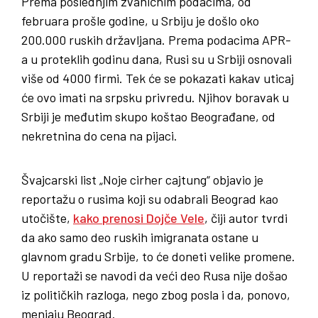
Prema poslednjim zvaničnim podacima, od
februara prošle godine, u Srbiju je došlo oko
200.000 ruskih državljana. Prema podacima APR-
a u proteklih godinu dana, Rusi su u Srbiji osnovali
više od 4000 firmi. Tek će se pokazati kakav uticaj
će ovo imati na srpsku privredu. Njihov boravak u
Srbiji je međutim skupo koštao Beograđane, od
nekretnina do cena na pijaci.
Švajcarski list „Noje cirher cajtung“ objavio je
reportažu o rusima koji su odabrali Beograd kao
utočište,
kako prenosi Dojče Vele
, čiji autor tvrdi
da ako samo deo ruskih imigranata ostane u
glavnom gradu Srbije, to će doneti velike promene.
U reportaži se navodi da veći deo Rusa nije došao
iz političkih razloga, nego zbog posla i da, ponovo,
menjaju Beograd.