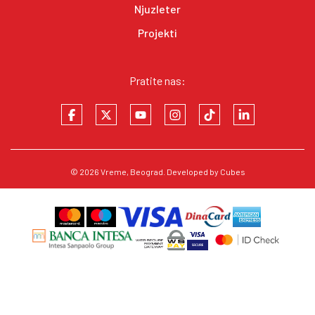
Njuzleter
Projekti
Pratite nas:
© 2026
Vreme
, Beograd. Developed by
Cubes