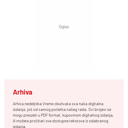
Arhiva
Arhiva nedeljnika Vreme obuhvata sva naša digitalna
izdanja, još od samog početka našeg rada. Svi brojevi se
mogu preuzeti u PDF format, kupovinom digitalnog izdanja,
ili možete pročitati sve dostupne tekstove iz odabranog
izdanja.