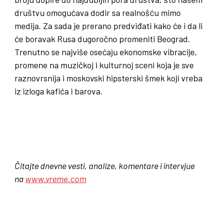
društvu omogućava dodir sa realnošću mimo
medija. Za sada je prerano predviđati kako će i da li
će boravak Rusa dugoročno promeniti Beograd.
Trenutno se najviše osećaju ekonomske vibracije,
promene na muzičkoj i kulturnoj sceni koja je sve
raznovrsnija i moskovski hipsterski šmek koji vreba
iz izloga kafića i barova.
Čitajte dnevne vesti, analize, komentare i intervjue
na
www.vreme.com