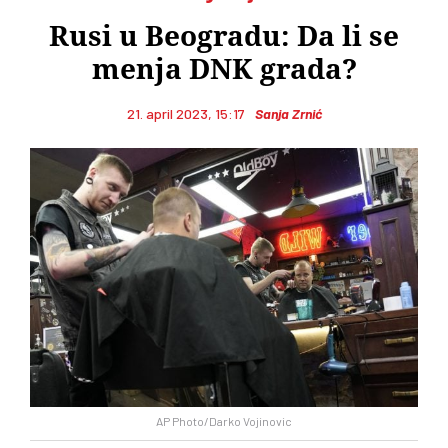
Rusi u Beogradu: Da li se
menja DNK grada?
21. april 2023, 15:17
Sanja Zrnić
AP Photo/Darko Vojinovic