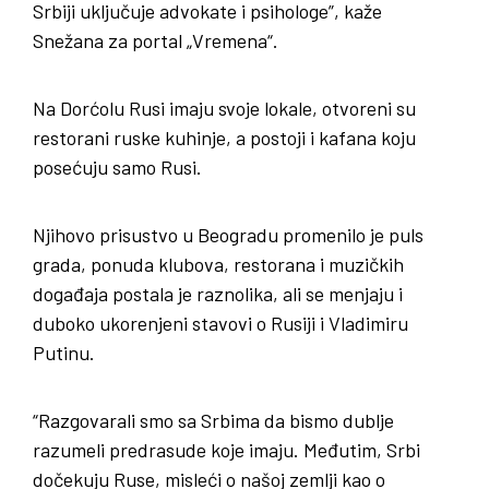
Srbiji uključuje advokate i psihologe”, kaže
Snežana za portal „Vremena“.
Na Dorćolu Rusi imaju svoje lokale, otvoreni su
restorani ruske kuhinje, a postoji i kafana koju
posećuju samo Rusi.
Njihovo prisustvo u Beogradu promenilo je puls
grada, ponuda klubova, restorana i muzičkih
događaja postala je raznolika, ali se menjaju i
duboko ukorenjeni stavovi o Rusiji i Vladimiru
Putinu.
“Razgovarali smo sa Srbima da bismo dublje
razumeli predrasude koje imaju. Međutim, Srbi
dočekuju Ruse, misleći o našoj zemlji kao o