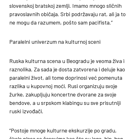
slovenskoj bratskoj zemlji. Imamo mnogo sličnih
pravoslavnih običaja. Srbi podržavaju rat, ali ja to
ne mogu da razumem, pošto sam pacifista.”
Paralelni univerzum na kulturnoj sceni
Ruska kulturna scena u Beogradu je veoma živa i
raznolika. Za sada je dosta zatvorena i deluje kao
paralelni život, ali tome doprinosi već pomenuta
razlika u kupovnoj moći. Rusi organizuju svoje
žurke, zakupljuju koncertne dvorane za svoje
bendove, a u srpskom klabingu su sve prisutniji
ruski izvođači.
“Postoje mnoge kulturne ekskurzije po gradu,
škole plesa sa časovima kao što su joga, hip-hop,