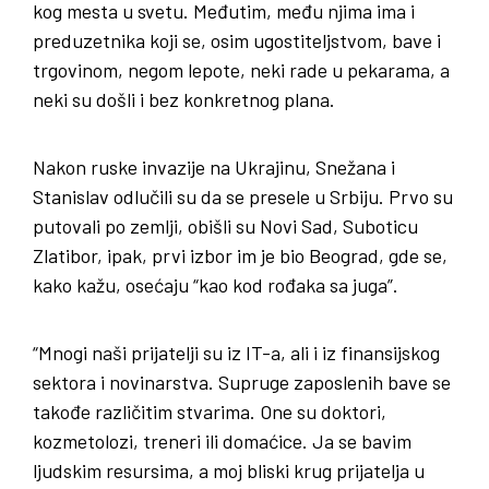
kog mesta u svetu. Međutim, među njima ima i
preduzetnika koji se, osim ugostiteljstvom, bave i
trgovinom, negom lepote, neki rade u pekarama, a
neki su došli i bez konkretnog plana.
Nakon ruske invazije na Ukrajinu, Snežana i
Stanislav odlučili su da se presele u Srbiju. Prvo su
putovali po zemlji, obišli su Novi Sad, Suboticu
Zlatibor, ipak, prvi izbor im je bio Beograd, gde se,
kako kažu, osećaju “kao kod rođaka sa juga”.
“Mnogi naši prijatelji su iz IT-a, ali i iz finansijskog
sektora i novinarstva. Supruge zaposlenih bave se
takođe različitim stvarima. One su doktori,
kozmetolozi, treneri ili domaćice. Ja se bavim
ljudskim resursima, a moj bliski krug prijatelja u