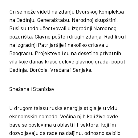
On se može videti na zdanju Dvorskog kompleksa
na Dedinju, Generalštabu, Narodnoj skupštini.
Rusi su tada učestvovali u izgradnji Narodnog
pozorišta, Glavne pošte i drugih zdanja. Radili su i
na izgradnji Patrijaršije i nekoliko crkava u
Beogradu. Projektovali su na desetine privatnih
vila koje danas krase delove glavnog grada, poput
Dedinja, Dorćola, Vračara i Senjaka.
Snežana i Stanislav
U drugom talasu ruska energija stigla je u vidu
ekonomskih nomada. Većina njih koji žive ovde
bave se poslovima u oblasti IT sektora, koji im
dozvoljavaju da rade na daljinu, odnosno sa bilo