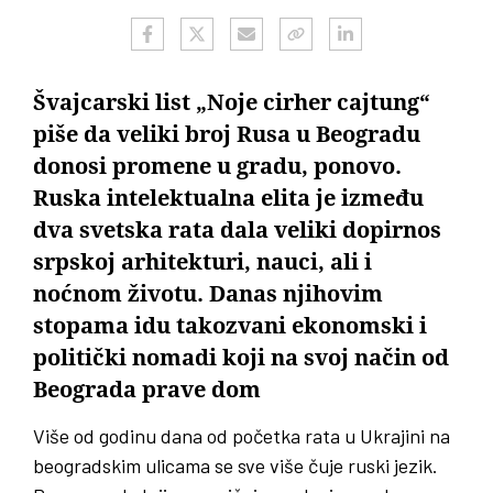
Švajcarski list „Noje cirher cajtung“
piše da veliki broj Rusa u Beogradu
donosi promene u gradu, ponovo.
Ruska intelektualna elita je između
dva svetska rata dala veliki dopirnos
srpskoj arhitekturi, nauci, ali i
noćnom životu. Danas njihovim
stopama idu takozvani ekonomski i
politički nomadi koji na svoj način od
Beograda prave dom
Više od godinu dana od početka rata u Ukrajini na
beogradskim ulicama se sve više čuje ruski jezik.