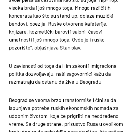
visoka brda i još mnogo toga. Mnogo različitih
koncerata kao što su stand up, dolaze muzički
bendovi, poezija. Ruske otvorene kafeterije,
knjižare, kozmetički barovi i saloni, časovi
umetnosti i još mnogo toga. Ovde je i rusko
pozorište”, objašnjava Stanislav.
U zavisnosti od toga da li im zakoni i imigraciona
politka dozvoljavaju, naši sagovornici kažu da
razmatraju da ostanu da žive u Beogradu.
Beograd se veoma brzo transformiše i čini se da
ispunjava potrebe ruskih ekonomskih nomada za
udobnim životom, koje će prigrliti na neodređeno
vreme. Sa druge strane, prisustvo Rusa u ovolikom
broju dopire do najdubljih pora društva, što našem