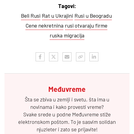
Tagovi:
Beli Rusi
Rat u Ukrajini
Rusi u Beogradu
Cene nekretnina
rusi otvaraju firme
ruska migracija
Međuvreme
Šta se zbiva u zemlji i svetu, šta ima u
novinama i kako provesti vreme?
Svake srede u podne
Međuvreme
stiže
elektronskom poštom. To je sasvim solidan
njuzleter i zato se prijavite!