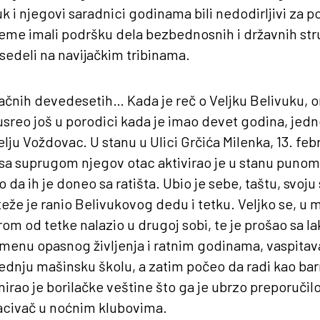
vuk i njegovi saradnici godinama bili nedodirljivi za po
reme imali podršku dela bezbednosnih i državnih stru
 sedeli na navijačkim tribinama.
ačnih devedesetih… Kada je reč o Veljku Belivuku, on
usreo još u porodici kada je imao devet godina, jedn
u Voždovac. U stanu u Ulici Grčića Milenka, 13. feb
 sa suprugom njegov otac aktivirao je u stanu puno
o da ih je doneo sa ratišta. Ubio je sebe, taštu, svo
teže je ranio Belivukovog dedu i tetku. Veljko se, 
trom od tetke nalazio u drugoj sobi, te je prošao sa
menu opasnog življenja i ratnim godinama, vaspitaval
srednju mašinsku školu, a zatim počeo da radi kao ba
irao je borilačke veštine što ga je ubrzo preporučilo
acivač u noćnim klubovima.