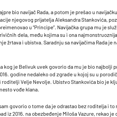
ajpre bio navijač Rada, a potom je prešao u navijačku
idacije njegovog prijatelja Aleksandra Stankovića, po
preimenovao u “Principe”. Navijačka grupa mu je služ
 krivičnih dela, među kojima su i ona najmonstruoznij
e žrtava i ubistva. Saradnju sa navijačima Rada je na
a kog je Belivuk uvek govorio da mu je bio najbolji prij
2016. godine nedaleko od zgrade u kojoj su u porodičn
i roditelji Velje Nevolje. Ubistvo Stankovića bio je 
esto vođe klana.
 sam govorio o tome da je odrastao bez roditelja i to
ad iz 2016. na obezbeđenje Miloša Vazure, rekao je 