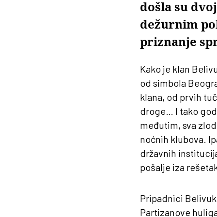
došla su dvoj
dežurnim pol
priznanje sp
Kako je klan Beliv
od simbola Beograda
klana, od prvih tu
droge… I tako godin
međutim, sva zlode
noćnih klubova. Ipa
državnih instituci
pošalje iza rešeta
Pripadnici Belivuk
Partizanove huligan