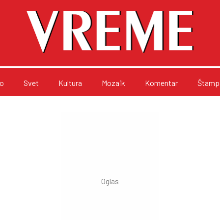
o
Svet
Kultura
Mozaik
Komentar
Štampa