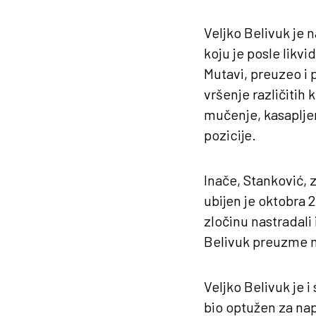
Veljko Belivuk je n
koju je posle likv
Mutavi, preuzeo i 
vršenje različitih
mučenje, kasapljenj
pozicije.
Inače, Stanković, z
ubijen je oktobra 
zločinu nastradali 
Belivuk preuzme m
Veljko Belivuk je i
bio optužen za nap