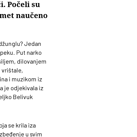
i. Počeli su
pamet naučeno
o džunglu? Jedan
topeku. Put narko
siljem, dilovanjem
vrištale,
ina i muzikom iz
a je odjekivala iz
eljko Belivuk
a se krila iza
bezbeđenje u svim