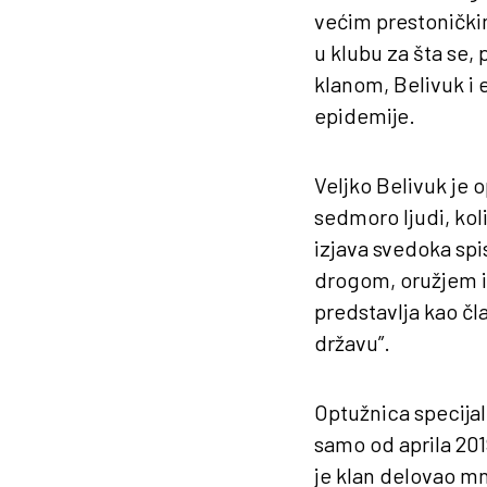
većim prestoničkim
u klubu za šta se,
klanom, Belivuk i e
epidemije.
Veljko Belivuk je 
sedmoro ljudi, kol
izjava svedoka spis
drogom, oružjem i 
predstavlja kao čl
državu”.
Optužnica specijal
samo od aprila 201
je klan delovao mn