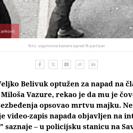
tanković
foto: sigurnosne kamere ispred fk partizan
Veljko Belivuk optužen za napad na č
Miloša Vazure, rekao je da mu je čov
ezbeđenja opsovao mrtvu majku. Nek
je video-zapis napada objavljen na in
 saznaje – u policijsku stanicu na S