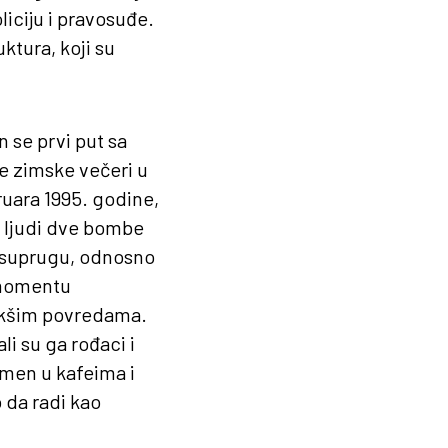
liciju i pravosuđe.
ktura, koji su
 se prvi put sa
e zimske večeri u
ruara 1995. godine,
m ljudi dve bombe
ju suprugu, odnosno
u momentu
 lakšim povredama.
i su ga rođaci i
rmen u kafeima i
 da radi kao