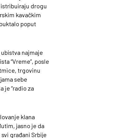
istribuiraju drogu
gorskim kavačkim
zbuktalo poput
o ubistva najmaje
ista “Vreme”, posle
otmice, trgovinu
dijama sebe
 je “radio za
lovanje klana
utim, jasno je da
svi građani Srbije