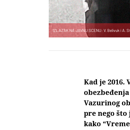
IZLAZAK NA JAVNU SCENU: V. Belivuk i A. S
Kad je 2016. 
obezbeđenja 
Vazurinog ob
pre nego što 
kako “Vreme”