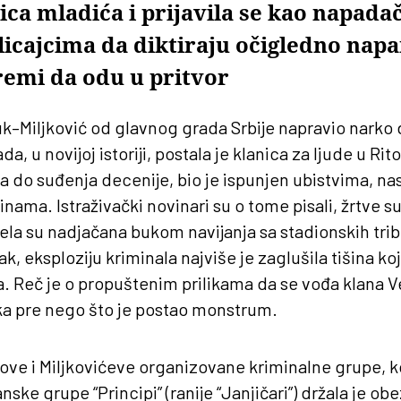
ica mladića i prijavila se kao napadač
icajcima da diktiraju očigledno na
remi da odu u pritvor
uk–Miljković od glavnog grada Srbije napravio nark
, u novijoj istoriji, postala je klanica za ljude u Ri
ča do suđenja decenije, bio je ispunjen ubistvima, na
ama. Istraživački novinari su o tome pisali, žrtve su 
la su nadjačana bukom navijanja sa stadionskih trib
k, eksploziju kriminala najviše je zaglušila tišina koj
ja. Reč je o propuštenim prilikama da se vođa klana V
ka pre nego što je postao monstrum.
ove i Miljkovićeve organizovane kriminalne grupe, koj
ske grupe “Principi” (ranije “Janjičari”) držala je o