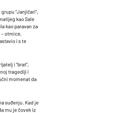
 grupu “Janjičari”,
znatijeg kao Sale
ila kao paravan za
a – otmice,
stavio i s te
atelj i “brat”,
oj tragediji i
ključni momenat da
 na suđenju. Kad je
da mu je čovek iz