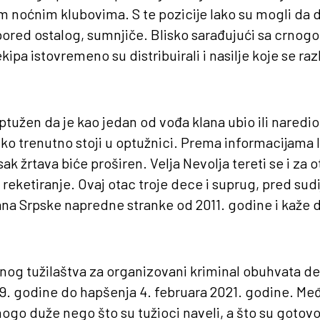
 noćnim klubovima. S te pozicije lako su mogli da d
 pored ostalog, sumnjiče. Blisko sarađujući sa crno
kipa istovremeno su distribuirali i nasilje koje se ra
optužen da je kao jedan od vođa klana ubio ili naredi
iko trenutno stoji u optužnici. Prema informacijama l
ak žrtava biće proširen. Velja Nevolja tereti se i za 
reketiranje. Ovaj otac troje dece i suprug, pred su
ana Srpske napredne stranke od 2011. godine i kaže da
nog tužilaštva za organizovani kriminal obuhvata de
9. godine do hapšenja 4. februara 2021. godine. Međ
ogo duže nego što su tužioci naveli, a što su gotovo 