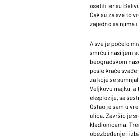
osetili jer su Beli
Čak su za sve to v
zajedno sa njima i
A sve je počelo mr
smrću i nasiljem s
beogradskom naselj
posle kraće svađe
za koje se sumnjal
Veljkovu majku, a 
eksplozije, sa ses
Ostao je sam u vre
ulica. Završio je 
kladionicama. Tren
obezbeđenje i izb