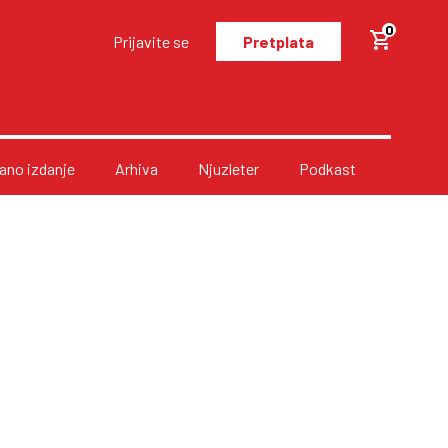
0
Prijavite se
Pretplata
no izdanje
Arhiva
Njuzleter
Podkast