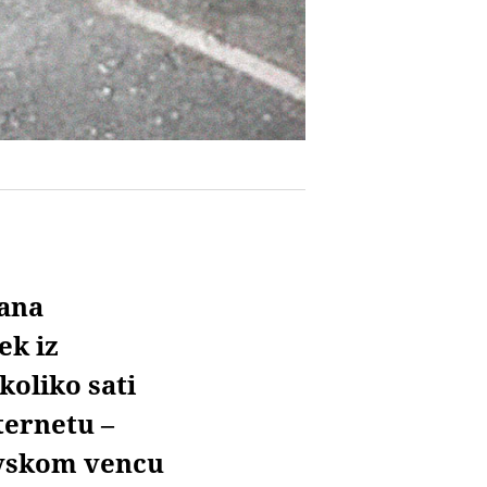
lana
ek iz
oliko sati
ternetu –
avskom vencu