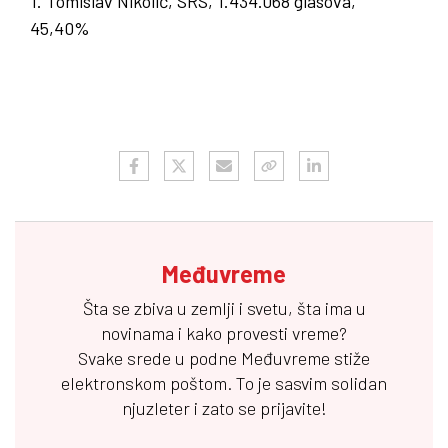
1. Tomislav Nikolić, SRS, 1.434.068 glasova,
45,40%
Međuvreme
Šta se zbiva u zemlji i svetu, šta ima u
novinama i kako provesti vreme?
Svake srede u podne
Međuvreme
stiže
elektronskom poštom. To je sasvim solidan
njuzleter i zato se prijavite!