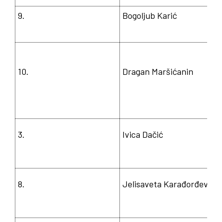
9.
Bogoljub Karić
10.
Dragan Maršićanin
3.
Ivica Dačić
8.
Jelisaveta Karađorđević