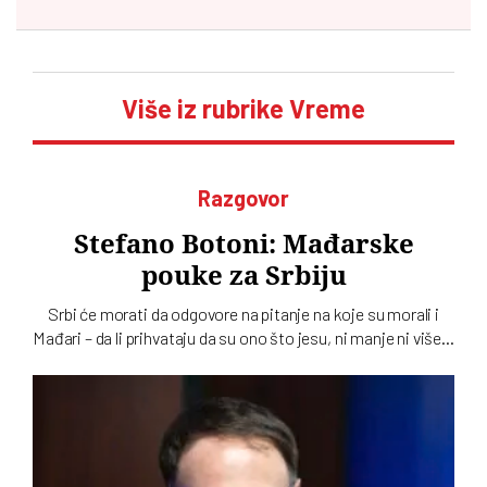
Više iz rubrike Vreme
Razgovor
Stefano Botoni: Mađarske
pouke za Srbiju
Srbi će morati da odgovore na pitanje na koje su morali i
Mađari – da li prihvataju da su ono što jesu, ni manje ni više…
To u intervjuu za novi dvobroj „Vremena“ kaže istoričar
Stefano Botoni koji poredi političku situaciju u Srbiji i
Mađarskoj