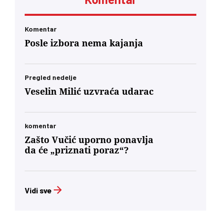
minuta bili lojalni, entuzijastični saučesnici
Orbana i ko zna kojih sve lokalnih diktatora u
regionu.’… U današnjim okvirima, glas
mađarske dijaspore u Berlinu će za Budimpeštu
Komentar
verovatno nositi veću političku težinu od glasa
Posle izbora nema kajanja
Mađara u Subotici. To jeste politički škakljivo,
ali to je ideja nacionalnog identiteta konačno
usidrena u 21. vek – svesno odvojena od
toksične prošlosti koja nam je trovala društvo
Pregled nedelje
decenijama”
Veselin Milić uzvraća udarac
komentar
Zašto Vučić uporno ponavlja
da će „priznati poraz“?
Vidi sve