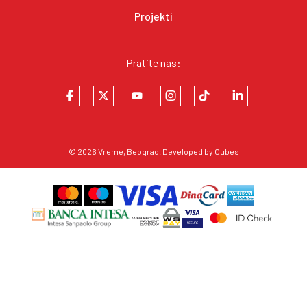
Projekti
Pratite nas:
© 2026
Vreme
, Beograd. Developed by
Cubes