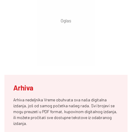
Arhiva
Arhiva nedeljnika Vreme obuhvata sva naša digitalna
izdanja, još od samog početka našeg rada. Svi brojevi se
mogu preuzeti u PDF format, kupovinom digitalnog izdanja,
ili možete pročitati sve dostupne tekstove iz odabranog
izdanja.