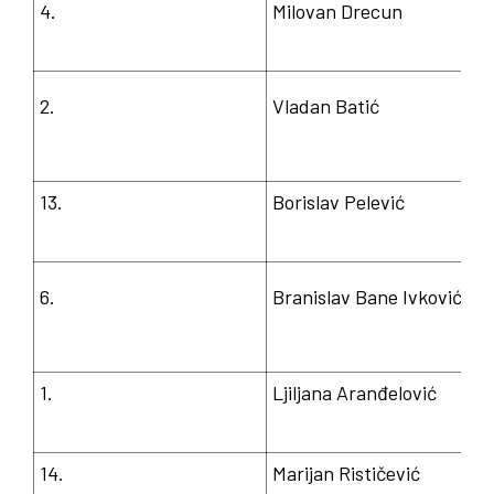
4.
Milovan Drecun
2.
Vladan Batić
13.
Borislav Pelević
6.
Branislav Bane Ivković
1.
Ljiljana Aranđelović
14.
Marijan Rističević