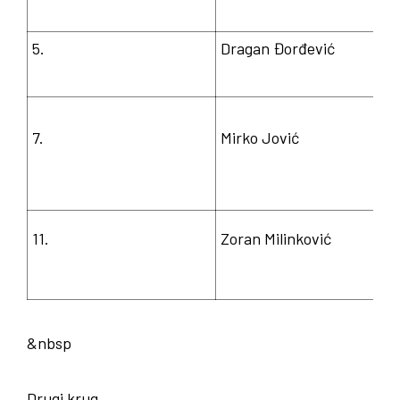
5.
Dragan Đorđević
7.
Mirko Jović
11.
Zoran Milinković
&nbsp
Drugi krug