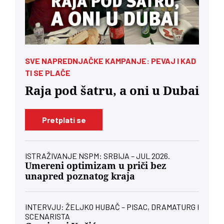
SVE NAPREDNJAČKE KAMPANJE: PEVAJ I KAD
TI SE PLAČE
Raja pod šatru, a oni u Dubai
Pretplati se
ISTRAŽIVANJE NSPM: SRBIJA – JUL 2026.
Umereni optimizam u priči bez
unapred poznatog kraja
INTERVJU: ŽELJKO HUBAČ – PISAC, DRAMATURG I
SCENARISTA