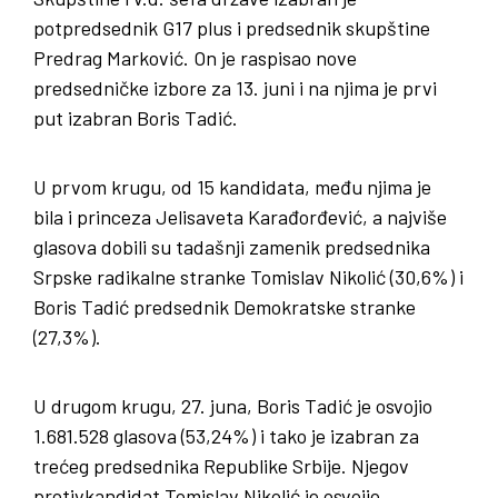
potpredsednik G17 plus i predsednik skupštine
Predrag Marković. On je raspisao nove
predsedničke izbore za 13. juni i na njima je prvi
put izabran Boris Tadić.
U prvom krugu, od 15 kandidata, među njima je
bila i princeza Jelisaveta Karađorđević, a najviše
glasova dobili su tadašnji zamenik predsednika
Srpske radikalne stranke Tomislav Nikolić (30,6%) i
Boris Tadić predsednik Demokratske stranke
(27,3%).
U drugom krugu, 27. juna, Boris Tadić je osvojio
1.681.528 glasova (53,24%) i tako je izabran za
trećeg predsednika Republike Srbije. Njegov
protivkandidat Tomislav Nikolić je osvojio