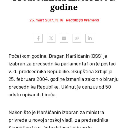
godine
25. mart 2017, 19:16
Redakcija Vremena
Početkom godine, Dragan Maršićanin (DSS) je
izabran za predsednika parlamenta i on je postao
v. d. predsednika Republike. Skupština Srbije je
25. februara 2004. godine izmenila zakon o biranju
predsednika Republike. Ukinut je cenzus od 50
odsto upisanih birača.
Nakon što je Maršićanin izabran za ministra
privrede u novoj srpskoj vladi, za predsednika
Skupštine i v.d. šefa države izabran je