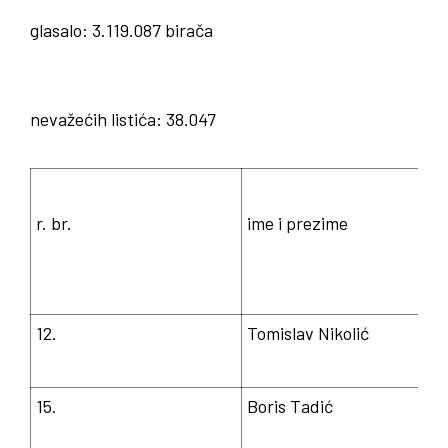
glasalo: 3.119.087 birača
nevažećih listića: 38.047
r. br.
ime i prezime
12.
Tomislav Nikolić
15.
Boris Tadić