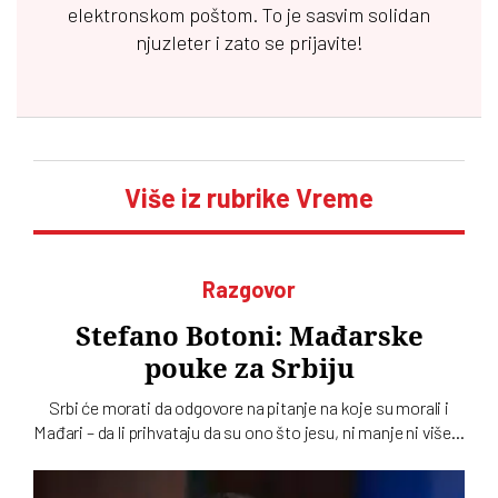
elektronskom poštom. To je sasvim solidan
njuzleter i zato se prijavite!
Više iz rubrike Vreme
Razgovor
Stefano Botoni: Mađarske
pouke za Srbiju
Srbi će morati da odgovore na pitanje na koje su morali i
Mađari – da li prihvataju da su ono što jesu, ni manje ni više…
To u intervjuu za novi dvobroj „Vremena“ kaže istoričar
Stefano Botoni koji poredi političku situaciju u Srbiji i