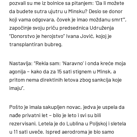
pozvali su me iz bolnice sa pitanjem: ‘Da li možete
da budete sutra ujutru u Minsku? Desio se donor
koji vama odgovara, čovek je imao moždanu smrt’”,
započinje svoju priču predsednica Udruženja
“Donorstvo je herojstvo” Ivana Jović, kojoj je
transplantiran bubreg.
Nastavlja: “Rekla sam: ‘Naravno’ i onda kreće moja
agonija – kako da za 15 sati stignem u Minsk, a
pritom nema direktinih letova zbog sankcija koje
imaju”.
Pošto je imala sakupljen novac, jedva je uspela da
nađe privatni let – bilo je leto i svi su bili
rezervisani. Letela je do Lublina u Poljskoj i sletela
u 11 sati uveče. Ispred aerodroma je bio samo