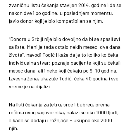
zvaničnu listu čekanja stavljen 2014. godine i da se
nakon dve i po godine, u poslednjem momentu,
javio donor koji je bio kompatibilan sa njim.
“Donora u Srbiji nije bilo dovoljno da bi se spasli svi
sa liste. Meni je tada ostalo nekih mesec, dva dana
života”, navodi Todić i kaže da je to koliko ko čeka
individualna stvar; poznaje pacijente koji su čekali
mesec dana, ali i neke koji čekaju po 9, 10 godina.
Izvesna žena, ukazuje Todić, čeka 40 godina i sve
vreme je na dijalizi.
Na listi čekanja za jetru, srce i bubreg, prema
rečima ovog sagovornika, nalazi se oko 1000 ljudi,
a kada se dodaju i rožnjače – ukupno oko 2000
njih.