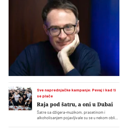
Mađarskoj
Sve naprednjačke kampanje: Pevaj i kad ti
se plače
Raja pod šatru, a oni u Dubai
Šatre sa džigera-muzikom, prasetinom i
alkoholisanjem pojavljivale su se u nekom obliku
tokom cele radikalsko-naprednjačke karijere, a