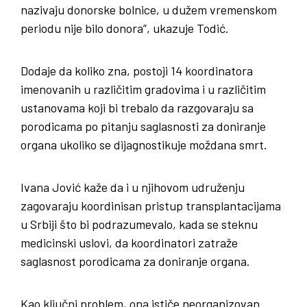
nazivaju donorske bolnice, u dužem vremenskom
periodu nije bilo donora”, ukazuje Todić.
Dodaje da koliko zna, postoji 14 koordinatora
imenovanih u različitim gradovima i u različitim
ustanovama koji bi trebalo da razgovaraju sa
porodicama po pitanju saglasnosti za doniranje
organa ukoliko se dijagnostikuje moždana smrt.
Ivana Jović kaže da i u njihovom udruženju
zagovaraju koordinisan pristup transplantacijama
u Srbiji što bi podrazumevalo, kada se steknu
medicinski uslovi, da koordinatori zatraže
saglasnost porodicama za doniranje organa.
Kao ključni problem, ona ističe neorganizovan