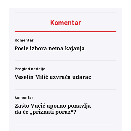
Kelemenu Hunoru u Rumuniji bila je jasna: ‘Sada
ćete da ućutite i slušate naređenja. Neće vam
biti prijatno. Dobićete znatno manje novca pod
neuporedivo oštrijim uslovima, jer ste od prvog
Komentar
minuta bili lojalni, entuzijastični saučesnici
Orbana i ko zna kojih sve lokalnih diktatora u
regionu.’… U današnjim okvirima, glas
mađarske dijaspore u Berlinu će za Budimpeštu
Komentar
verovatno nositi veću političku težinu od glasa
Posle izbora nema kajanja
Mađara u Subotici. To jeste politički škakljivo,
ali to je ideja nacionalnog identiteta konačno
usidrena u 21. vek – svesno odvojena od
toksične prošlosti koja nam je trovala društvo
Pregled nedelje
decenijama”
Veselin Milić uzvraća udarac
komentar
Zašto Vučić uporno ponavlja
da će „priznati poraz“?