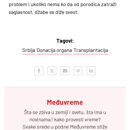
problem i ukoliko nema ko da od porodica zatraži
saglasnost, džabe se diže svest.
Tagovi:
Srbija
Donacija organa
Transplantacija
Međuvreme
Šta se zbiva u zemlji i svetu, šta ima u
novinama i kako provesti vreme?
Svake srede u podne
Međuvreme
stiže