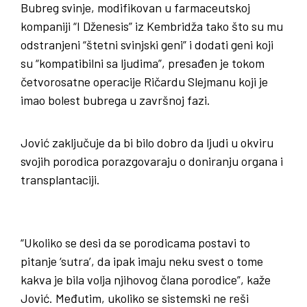
Bubreg svinje, modifikovan u farmaceutskoj
kompaniji “I Dženesis” iz Kembridža tako što su mu
odstranjeni “štetni svinjski geni” i dodati geni koji
su “kompatibilni sa ljudima”, presađen je tokom
četvorosatne operacije Ričardu Slejmanu koji je
imao bolest bubrega u završnoj fazi.
Jović zaključuje da bi bilo dobro da ljudi u okviru
svojih porodica porazgovaraju o doniranju organa i
transplantaciji.
“Ukoliko se desi da se porodicama postavi to
pitanje ‘sutra’, da ipak imaju neku svest o tome
kakva je bila volja njihovog člana porodice”, kaže
Jović. Međutim, ukoliko se sistemski ne reši