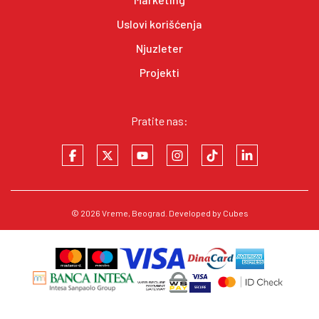
Uslovi korišćenja
Njuzleter
Projekti
Pratite nas:
© 2026
Vreme
, Beograd. Developed by
Cubes