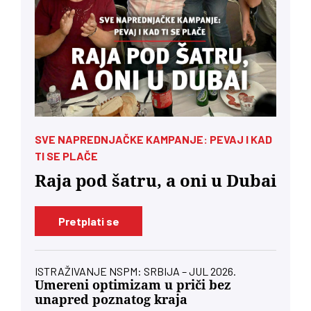
SVE NAPREDNJAČKE KAMPANJE: PEVAJ I KAD
TI SE PLAČE
Raja pod šatru, a oni u Dubai
Pretplati se
ISTRAŽIVANJE NSPM: SRBIJA – JUL 2026.
Umereni optimizam u priči bez
unapred poznatog kraja