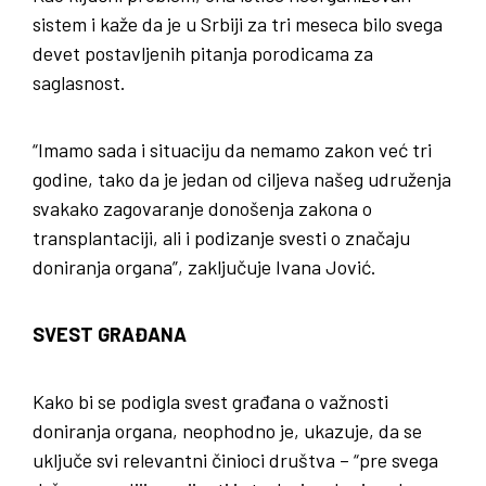
sistem i kaže da je u Srbiji za tri meseca bilo svega
devet postavljenih pitanja porodicama za
saglasnost.
“Imamo sada i situaciju da nemamo zakon već tri
godine, tako da je jedan od ciljeva našeg udruženja
svakako zagovaranje donošenja zakona o
transplantaciji, ali i podizanje svesti o značaju
doniranja organa”, zaključuje Ivana Jović.
SVEST GRAĐANA
Kako bi se podigla svest građana o važnosti
doniranja organa, neophodno je, ukazuje, da se
uključe svi relevantni činioci društva – “pre svega