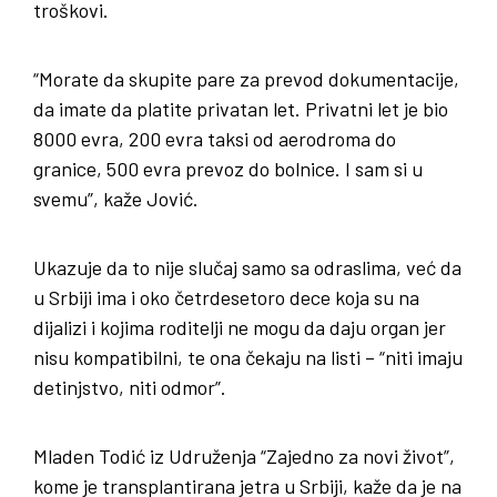
troškovi.
“Morate da skupite pare za prevod dokumentacije,
da imate da platite privatan let. Privatni let je bio
8000 evra, 200 evra taksi od aerodroma do
granice, 500 evra prevoz do bolnice. I sam si u
svemu”, kaže Jović.
Ukazuje da to nije slučaj samo sa odraslima, već da
u Srbiji ima i oko četrdesetoro dece koja su na
dijalizi i kojima roditelji ne mogu da daju organ jer
nisu kompatibilni, te ona čekaju na listi – “niti imaju
detinjstvo, niti odmor”.
Mladen Todić iz Udruženja “Zajedno za novi život”,
kome je transplantirana jetra u Srbiji, kaže da je na