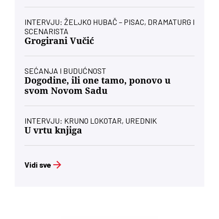
INTERVJU: ŽELJKO HUBAČ – PISAC, DRAMATURG I
SCENARISTA
Grogirani Vučić
SEĆANJA I BUDUĆNOST
Dogodine, ili one tamo, ponovo u
svom Novom Sadu
INTERVJU: KRUNO LOKOTAR, UREDNIK
U vrtu knjiga
Vidi sve