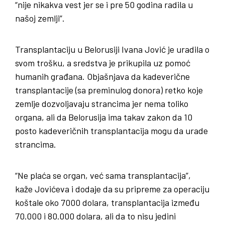
“nije nikakva vest jer se i pre 50 godina radila u
našoj zemlji”.
Transplantaciju u Belorusiji Ivana Jović je uradila o
svom trošku, a sredstva je prikupila uz pomoć
humanih građana. Objašnjava da kadeverične
transplantacije (sa preminulog donora) retko koje
zemlje dozvoljavaju strancima jer nema toliko
organa, ali da Belorusija ima takav zakon da 10
posto kadeveričnih transplantacija mogu da urade
strancima.
“Ne plaća se organ, već sama transplantacija”,
kaže Jovićeva i dodaje da su pripreme za operaciju
koštale oko 7000 dolara, transplantacija između
70.000 i 80.000 dolara, ali da to nisu jedini