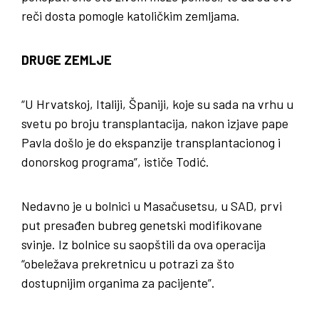
reči dosta pomogle katoličkim zemljama.
DRUGE ZEMLJE
“U Hrvatskoj, Italiji, Španiji, koje su sada na vrhu u
svetu po broju transplantacija, nakon izjave pape
Pavla došlo je do ekspanzije transplantacionog i
donorskog programa”, ističe Todić.
Nedavno je u bolnici u Masačusetsu, u SAD, prvi
put presađen bubreg genetski modifikovane
svinje. Iz bolnice su saopštili da ova operacija
“obeležava prekretnicu u potrazi za što
dostupnijim organima za pacijente”.