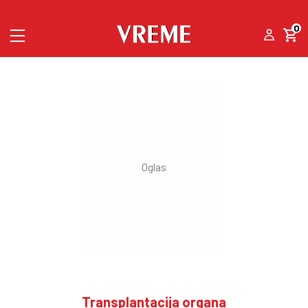
0
Transplantacija organa