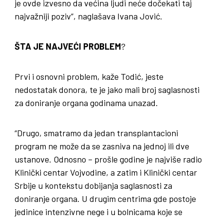
je ovde izvesno da većina ljudi neće dočekati taj
najvažniji poziv”, naglašava Ivana Jović.
ŠTA JE NAJVEĆI PROBLEM
?
Prvi i osnovni problem, kaže Todić, jeste
nedostatak donora, te je jako mali broj saglasnosti
za doniranje organa godinama unazad.
“Drugo, smatramo da jedan transplantacioni
program ne može da se zasniva na jednoj ili dve
ustanove. Odnosno – prošle godine je najviše radio
Klinički centar Vojvodine, a zatim i Klinički centar
Srbije u kontekstu dobijanja saglasnosti za
doniranje organa. U drugim centrima gde postoje
jedinice intenzivne nege i u bolnicama koje se