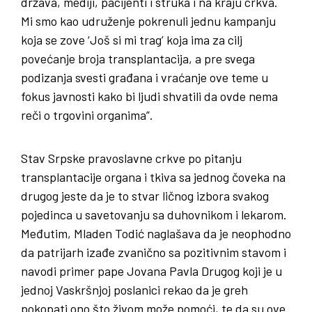
država, mediji, pacijenti i struka i na kraju crkva.
Mi smo kao udruženje pokrenuli jednu kampanju
koja se zove ‘Još si mi trag’ koja ima za cilj
povećanje broja transplantacija, a pre svega
podizanja svesti građana i vraćanje ove teme u
fokus javnosti kako bi ljudi shvatili da ovde nema
reči o trgovini organima”.
Stav Srpske pravoslavne crkve po pitanju
transplantacije organa i tkiva sa jednog čoveka na
drugog jeste da je to stvar ličnog izbora svakog
pojedinca u savetovanju sa duhovnikom i lekarom.
Međutim, Mladen Todić naglašava da je neophodno
da patrijarh izađe zvanično sa pozitivnim stavom i
navodi primer pape Jovana Pavla Drugog koji je u
jednoj Vaskršnjoj poslanici rekao da je greh
pokopati ono što živom može pomoći, te da su ove