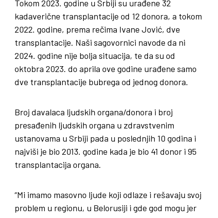
Tokom 2023. godine u Srbiji su urađene 32
kadaverične transplantacije od 12 donora, a tokom
2022. godine, prema rečima Ivane Jović, dve
transplantacije. Naši sagovornici navode da ni
2024. godine nije bolja situacija, te da su od
oktobra 2023. do aprila ove godine urađene samo
dve transplantacije bubrega od jednog donora.
Broj davalaca ljudskih organa/donora i broj
presađenih ljudskih organa u zdravstvenim
ustanovama u Srbiji pada u poslednjih 10 godina i
najviši je bio 2013. godine kada je bio 41 donor i 95
transplantacija organa.
“Mi imamo masovno ljude koji odlaze i rešavaju svoj
problem u regionu, u Belorusiji i gde god mogu jer