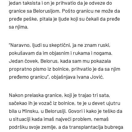
jedan taksista i on je prihvatio da je odveze do
granice sa Belorusijom. Pošto granicu ne može da
pređe peške, pitala je ljude koji su čekali da pređe
sa njima.
“Naravno, ljudi su skeptični, ja ne znam ruski,
pokušavam da im objasnim i rukama i nogama.
Jedan čovek, Belorus, kada sam mu pokazala
propratno pismo iz bolnice, prihvatio je da sa njim
pređemo granicu”, objašnjava Ivana Jović.
Nakon prelaska granice, koji je trajao tri sata,
sačekao ih je vozač iz bolnice, te je u devet ujutru
bila u Minsku, u Belorusiji. Govori i kako je teško da
u situaciji kada imaš najveći problem, nemaš
podršku svoje zemlje, a da transplantacija bubrega