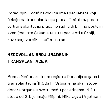
Pored njih, Todić navodi da ima i pacijenata koji
čekaju na transplantaciju pluća. Međutim, pošto
se transplantacija pluća ne radi u Srbiji, ne postoji i
zvanična lista čekanja te su ti pacijenti u Srbiji,
kaže sagovornik, osuđeni na smrt.
NEDOVOLJAN BROJ URAĐENIH
TRANSPLANTACIJA
Prema Međunarodnom registru Donacija organa i
transplantacija (IRODaT), Srbija je na skali stope
donora organa u svetu među poslednjima. Nižu
stopu od Srbije imaju Filipini, Nikaragva i Vijetnam.