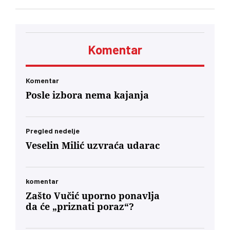
Beogradu, gde su razgovarali o političkim
odnosima, trgovini, energetici, infrastrukturi i
bezbednosti. Vučić je poručio da Srbija
podržava teritorijalni integritet Ukrajine
Komentar
Komentar
Posle izbora nema kajanja
Pregled nedelje
Veselin Milić uzvraća udarac
komentar
Zašto Vučić uporno ponavlja
da će „priznati poraz“?