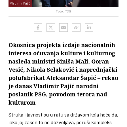
Vladimir Pajić
Foto: PSG
Okosnica projekta izdaje nacionalnih
interesa očuvanja kulture i kulturnog
nasleđa ministri Siniša Mali, Goran
Vesić, Nikola Selaković i naprednjački
polufabrikat Aleksandar Šapić – rekao
je danas Vladimir Pajić narodni
poslanik PSG, povodom terora nad
kulturom
Struka i javnost su u ratu sa državom koja hoće da,
iako joj zakon to ne dozvoljava, poruši kompleks