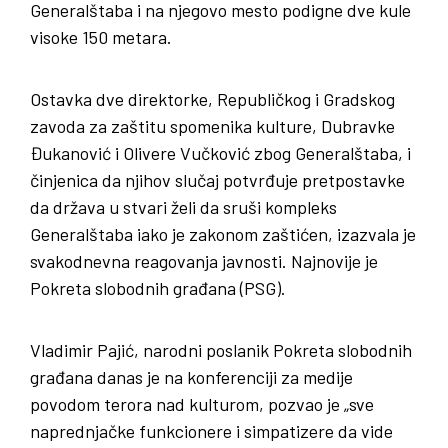
Generalštaba i na njegovo mesto podigne dve kule
visoke 150 metara.
Ostavka dve direktorke, Republičkog i Gradskog
zavoda za zaštitu spomenika kulture, Dubravke
Đukanović i Olivere Vučković zbog Generalštaba, i
činjenica da njihov slučaj potvrđuje pretpostavke
da država u stvari želi da sruši kompleks
Generalštaba iako je zakonom zaštićen, izazvala je
svakodnevna reagovanja javnosti. Najnovije je
Pokreta slobodnih građana (PSG).
Vladimir Pajić, narodni poslanik Pokreta slobodnih
građana danas je na konferenciji za medije
povodom terora nad kulturom, pozvao je „sve
naprednjačke funkcionere i simpatizere da vide