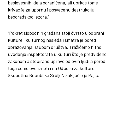
beslovesnih ideja ograničena, ali uprkos tome
krivac je za upornu i posvećenu destrukciju
beogradskog jezgra.“
“Pokret slobodnih građana stoji čvrsto u odbrani
kulture i kulturnog nasleđa i smatra je pored
obrazovanja, stubom društva. Tražićemo hitno
uvođenje inspektorata u kulturi što je predviđeno
zakonom a stopirano upravo od ovih ljudi a pored
toga ćemo ovo izneti i na Odboru za kulturu
Skupštine Republike Srbije”, zaključio je Pajić.