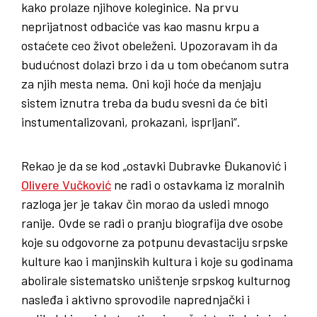
kako prolaze njihove koleginice. Na prvu
neprijatnost odbaciće vas kao masnu krpu a
ostaćete ceo život obeleženi. Upozoravam ih da
budućnost dolazi brzo i da u tom obećanom sutra
za njih mesta nema. Oni koji hoće da menjaju
sistem iznutra treba da budu svesni da će biti
instumentalizovani, prokazani, isprljani”.
Rekao je da se kod „ostavki Dubravke Đukanović i
Olivere Vučković
ne radi o ostavkama iz moralnih
razloga jer je takav čin morao da usledi mnogo
ranije. Ovde se radi o pranju biografija dve osobe
koje su odgovorne za potpunu devastaciju srpske
kulture kao i manjinskih kultura i koje su godinama
abolirale sistematsko uništenje srpskog kulturnog
nasleđa i aktivno sprovodile naprednjački i