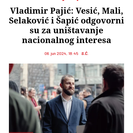
Vladimir Pajić: Vesić, Mali,
Selaković i Šapić odgovorni
su za uništavanje
nacionalnog interesa
06. jun 2024, 18:45
S.Ć.