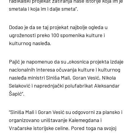
radikalski projekat zatiranja naše istorije koja im je
smetala i koja im i dalje smeta”.
Dodao je da se taj projekat najbolje ogleda u
ugroženosti preko 100 spomenika kulture i
kulturnog nasleđa.
Pajić je napomenuo da su „okosnica projekta izdaje
nacionalnih interesa očuvanja kulture i kulturnog
nasleđa ministri Siniša Mali, Goran Vesić, Nikola
Selaković i naprednjački polufabrikat Aleksandar
Šapić“.
“Siniša Mali i Goran Vesić su odgovorni za plansko i
organizovano uništavanje Kalemegdana i
Vračarske istorijske celine. Pored toga na svojoj