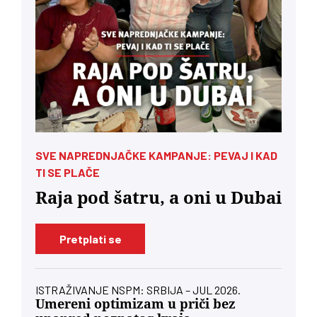
SVE NAPREDNJAČKE KAMPANJE: PEVAJ I KAD
TI SE PLAČE
Raja pod šatru, a oni u Dubai
Pretplati se
ISTRAŽIVANJE NSPM: SRBIJA – JUL 2026.
Umereni optimizam u priči bez