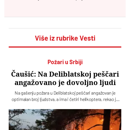
Više iz rubrike Vesti
Požari u Srbiji
Čaušić: Na Deliblatskoj peščari
angažovano je dovoljno ljudi
Na gašenju požara u Deliblatskoj peščari angažovan je
optimalan broj ljudstva, a ima i četiri helikoptera, rekao je
Luka Čaušić pomoćnik ministra Ministarstva unutrašnjih
poslova. Požarom je zahvaćeno oko hiljadu i po i više
hektara šume i niskog rastinja