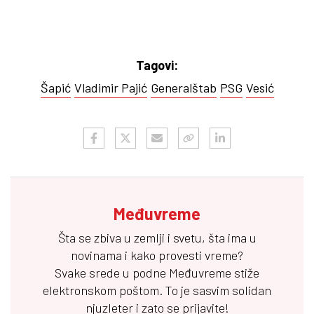
Tagovi:
Šapić
Vladimir Pajić
Generalštab
PSG
Vesić
Međuvreme
Šta se zbiva u zemlji i svetu, šta ima u
novinama i kako provesti vreme?
Svake srede u podne
Međuvreme
stiže
elektronskom poštom. To je sasvim solidan
njuzleter i zato se prijavite!