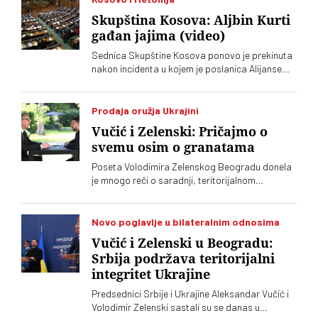
Skupština Kosova: Aljbin Kurti
gađan jajima (video)
Sednica Skupštine Kosova ponovo je prekinuta
nakon incidenta u kojem je poslanica Alijanse
Time Kadrijaj jajima gađala vršioca dužnosti
premijera Aljbina Kurtija
Prodaja oružja Ukrajini
Vučić i Zelenski: Pričajmo o
svemu osim o granatama
Poseta Volodimira Zelenskog Beogradu donela
je mnogo reči o saradnji, teritorijalnom
integritetu i evropskom putu, ali je jedna tema
ostala gotovo netaknuta – srpsko oružje koje
preko posrednika stiže u Ukrajinu. Vučić i
Novo poglavlje u bilateralnim odnosima
Zelenski o tome javno nisu želeli mnogo da kažu,
Vučić i Zelenski u Beogradu:
iako je jasno da obojica znaju o čemu je reč
Srbija podržava teritorijalni
integritet Ukrajine
Predsednici Srbije i Ukrajine Aleksandar Vučić i
Volodimir Zelenski sastali su se danas u