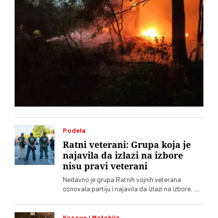
Podela
Ratni veterani: Grupa koja je
najavila da izlazi na izbore
nisu pravi veterani
Nedavno je grupa Ratnih vojnih veterana
osnovala partiju i najavila da izlazi na izbore. Oni
koji sebe nazivaju „pravim veteranima“ ograđuju
se od njih
Kosovo i Metohija