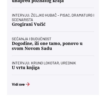
unapred poznatog kraja
INTERVJU: ŽELJKO HUBAČ – PISAC, DRAMATURG I
SCENARISTA
Grogirani Vučić
SEĆANJA I BUDUĆNOST
Dogodine, ili one tamo, ponovo u
svom Novom Sadu
INTERVJU: KRUNO LOKOTAR, UREDNIK
U vrtu knjiga
Vidi sve