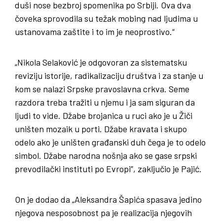
duši nose bezbroj spomenika po Srbiji. Ova dva
čoveka sprovodila su težak mobing nad ljudima u
ustanovama zaštite i to im je neoprostivo.“
„Nikola Selaković je odgovoran za sistematsku
reviziju istorije, radikalizaciju društva i za stanje u
kom se nalazi Srpske pravoslavna crkva. Seme
razdora treba tražiti u njemu i ja sam siguran da
ljudi to vide. Džabe brojanica u ruci ako je u Žiči
uništen mozaik u porti. Džabe kravata i skupo
odelo ako je uništen građanski duh čega je to odelo
simbol. Džabe narodna nošnja ako se gase srpski
prevodilački instituti po Evropi”, zaključio je Pajić.
On je dodao da „Aleksandra Šapića spasava jedino
njegova nesposobnost pa je realizacija njegovih