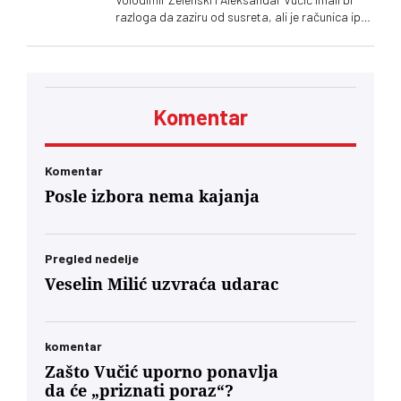
razloga da zaziru od susreta, ali je računica ipak
jača – Vučić kupuje naklonost EU, a Zelenskom
trebaju municija i dronovi
Komentar
Komentar
Posle izbora nema kajanja
Pregled nedelje
Veselin Milić uzvraća udarac
komentar
Zašto Vučić uporno ponavlja
da će „priznati poraz“?