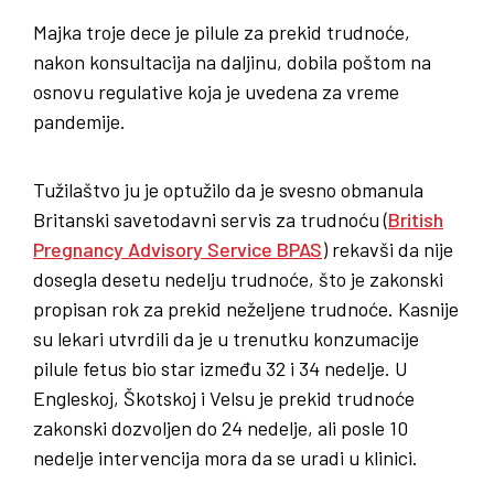
Majka troje dece je pilule za prekid trudnoće,
nakon konsultacija na daljinu, dobila poštom na
osnovu regulative koja je uvedena za vreme
pandemije.
Tužilaštvo ju je optužilo da je svesno obmanula
Britanski savetodavni servis za trudnoću (
British
Pregnancy Advisory Service BPAS
) rekavši da nije
dosegla desetu nedelju trudnoće, što je zakonski
propisan rok za prekid neželjene trudnoće. Kasnije
su lekari utvrdili da je u trenutku konzumacije
pilule fetus bio star između 32 i 34 nedelje. U
Engleskoj, Škotskoj i Velsu je prekid trudnoće
zakonski dozvoljen do 24 nedelje, ali posle 10
nedelje intervencija mora da se uradi u klinici.