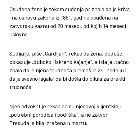
Osuđena žena je tokom suđenja priznala da je kriva
i na osnovu zakona iz 1861. godine osuđena na
zatvorsku kaznu od 28 meseci, od kojih 14 meseci
uslovno.
Sudija je, piše „Gardijan“, rekao da žena, doduše,
pokazuje „duboko i iskreno kajanje“, ali da je „tačno
znala da je njena trudnoća premašila 24. nedelju i
da je svesno lagala“ da bi došla do pilula za prekid
trudnoće.
Njen advokat je rekao da su njegovoj klijentkinji
„potrebni porodica i podrška“, a ne zatvor.
Presuda je bila izrečena u martu.