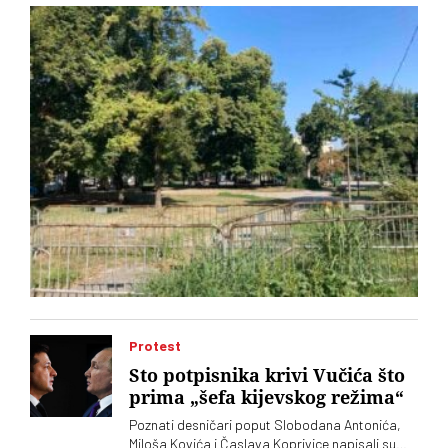
„Ćacilend” još uvek okupira Pionirski
Protest
Sto potpisnika krivi Vučića što
prima „šefa kijevskog režima“
Poznati desničari poput Slobodana Antonića,
Miloša Kovića i Časlava Koprivice napisali su