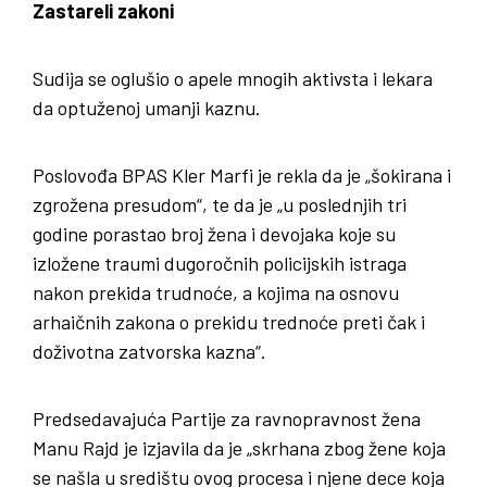
Zastareli zakoni
Sudija se oglušio o apele mnogih aktivsta i lekara
da optuženoj umanji kaznu.
Poslovođa BPAS Kler Marfi je rekla da je „šokirana i
zgrožena presudom“, te da je „u poslednjih tri
godine porastao broj žena i devojaka koje su
izložene traumi dugoročnih policijskih istraga
nakon prekida trudnoće, a kojima na osnovu
arhaičnih zakona o prekidu trednoće preti čak i
doživotna zatvorska kazna“.
Predsedavajuća Partije za ravnopravnost žena
Manu Rajd je izjavila da je „skrhana zbog žene koja
se našla u središtu ovog procesa i njene dece koja