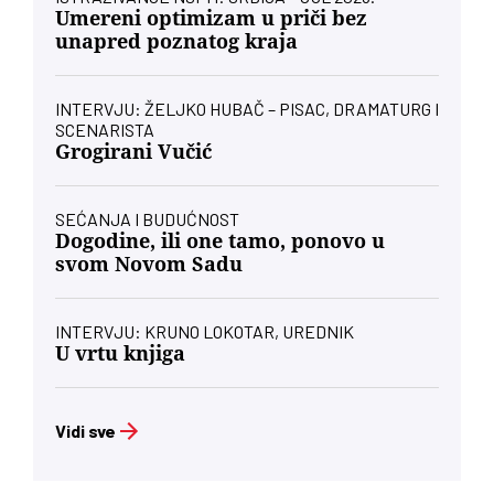
Umereni optimizam u priči bez
unapred poznatog kraja
INTERVJU: ŽELJKO HUBAČ – PISAC, DRAMATURG I
SCENARISTA
Grogirani Vučić
SEĆANJA I BUDUĆNOST
Dogodine, ili one tamo, ponovo u
svom Novom Sadu
INTERVJU: KRUNO LOKOTAR, UREDNIK
U vrtu knjiga
Vidi sve