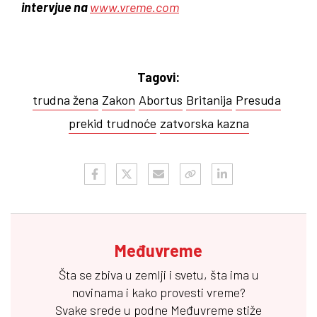
intervjue na
www.vreme.com
Tagovi:
trudna žena
Zakon
Abortus
Britanija
Presuda
prekid trudnoće
zatvorska kazna
Međuvreme
Šta se zbiva u zemlji i svetu, šta ima u
novinama i kako provesti vreme?
Svake srede u podne
Međuvreme
stiže