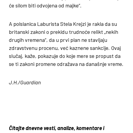
će silom biti odvojena od majke“.
A polslanica Laburista Stela Krejzi je rakla da su
britanski zakoni o prekidu trudnoće relikt „nekih
drugih vremena“, da u prvi plan ne stavljaju
zdravstvenu procenu, već kaznene sankcije. Ovaj
slučaj, kaže, pokazuje do koje mere se propust da
se ti zakoni promene odražava na današnje vreme.
J.H./Guardian
Čitajte dnevne vesti, analize, komentare i