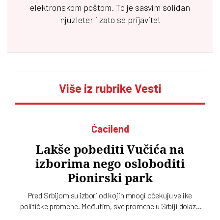
elektronskom poštom. To je sasvim solidan
njuzleter i zato se prijavite!
Više iz rubrike Vesti
Ćacilend
Lakše pobediti Vučića na
izborima nego osloboditi
Pionirski park
Pred Srbijom su izbori od kojih mnogi očekuju velike
političke promene. Međutim, sve promene u Srbiji dolaze
sporo, pa čak i one koje se tiču gradskih parkova, a