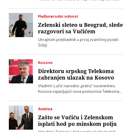
oštro pismo povodom dolaska predsednika
Ukrajine Volodimira Zelenskog
Međunarodni odnosi
Zelenski sleteo u Beograd, slede
razgovori sa Vučićem
Ukrajinski predsednik u prvoj zvaničnoj poseti
Srbiji
Kosovo
Direktoru srpskog Telekoma
zabranjen ulazak na Kosovo
Vladimir Lučić navodno „pretio“ suverenitetu
Kosova najavljujući nove poslovnice Telekoma
Srbije
Analiza
Zašto se Vučiću i Zelenskom
isplati hod po minskom polju
Volodimir Zelenski i Aleksandar Vučić imali bi