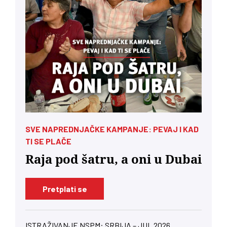
SVE NAPREDNJAČKE KAMPANJE: PEVAJ I KAD
TI SE PLAČE
Raja pod šatru, a oni u Dubai
Pretplati se
ISTRAŽIVANJE NSPM: SRBIJA – JUL 2026.