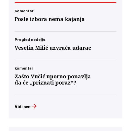
Komentar
Posle izbora nema kajanja
Pregled nedelje
Veselin Milić uzvraća udarac
komentar
Zašto Vučić uporno ponavlja
da će „priznati poraz“?
Vidi sve