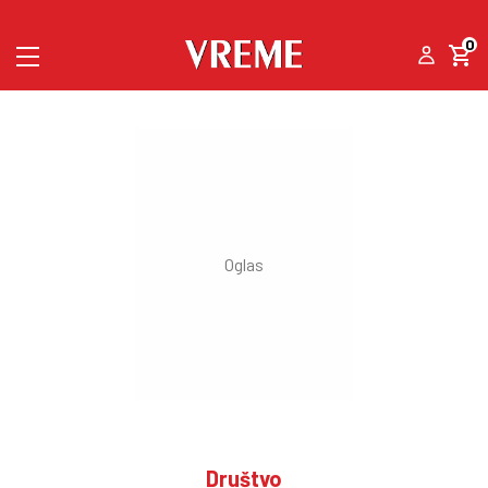
0
Društvo