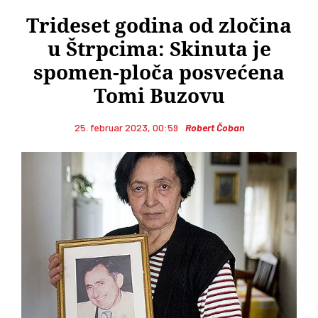
Trideset godina od zločina
u Štrpcima: Skinuta je
spomen-ploča posvećena
Tomi Buzovu
25. februar 2023, 00:59
Robert Čoban