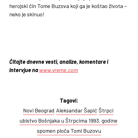
herojski čin Tome Buzova koji ga je koštao života –
neko je skinuo!
Čitajte dnevne vesti, analize, komentare i
intervjue na
www.vreme.com
Tagovi:
Novi Beograd
Aleksandar Šapić
Štrpci
ubistvo Bošnjaka u Štrpcima 1993. godine
spomen ploča Tomi Buzovu