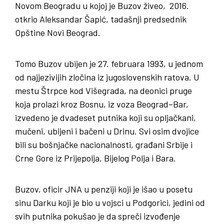
Novom Beogradu u kojoj je Buzov živeo, 2016.
otkrio Aleksandar Šapić, tadašnji predsednik
Opštine Novi Beograd.
Tomo Buzov ubijen je 27. februara 1993, u jednom
od najjezivijih zločina iz jugoslovenskih ratova. U
mestu Štrpce kod Višegrada, na deonici pruge
koja prolazi kroz Bosnu, iz voza Beograd–Bar,
izvedeno je dvadeset putnika koji su opljačkani,
mučeni, ubijeni i bačeni u Drinu. Svi osim dvojice
bili su bošnjačke nacionalnosti, građani Srbije i
Crne Gore iz Prijepolja, Bijelog Polja i Bara.
Buzov, oficir JNA u penziji koji je išao u posetu
sinu Darku koji je bio u vojsci u Podgorici, jedini od
svih putnika pokušao je da spreči izvođenje