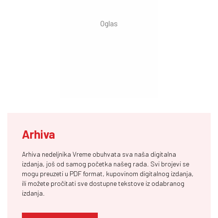
Arhiva
Arhiva nedeljnika Vreme obuhvata sva naša digitalna
izdanja, još od samog početka našeg rada. Svi brojevi se
mogu preuzeti u PDF format, kupovinom digitalnog izdanja,
ili možete pročitati sve dostupne tekstove iz odabranog
izdanja.