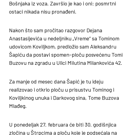
Bošnjaka iz voza. Završio je kao i oni: posmrtni
ostaci nikada nisu pronađeni.
Nakon što sam pročitao razgovor Dejana
Anastasijevića u nedeljniku „Vreme“ sa Tominom
udovicom Koviljkom, predložio sam Aleksandru
Šapiću da postavi spomen-ploču posvećenu Tomi
Buzovu na zgradu u Ulici Milutina Milankovića 42.
Za manje od mesec dana Šapić je tu ideju
realizovao i otkrio ploču u prisustvu Tominog i
Koviljkinog unuka i Darkovog sina, Tome Buzova
Mlađeg.
U ponedeljak 27. februara će biti 30. godišnjica
zločina u Štrpcima a ploču koje je podsećala na