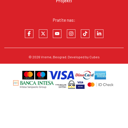
Projekti
Pratite nas:
© 2026
Vreme
, Beograd. Developed by
Cubes