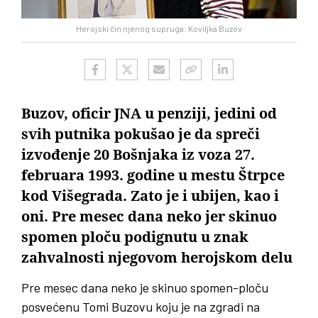
Herojski čin njenog supruga: Koviljka Buzov
Buzov, oficir JNA u penziji, jedini od
svih putnika pokušao je da spreči
izvođenje 20 Bošnjaka iz voza 27.
februara 1993. godine u mestu Štrpce
kod Višegrada. Zato je i ubijen, kao i
oni. Pre mesec dana neko jer skinuo
spomen ploču podignutu u znak
zahvalnosti njegovom herojskom delu
Pre mesec dana neko je skinuo spomen-ploču
posvećenu Tomi Buzovu koju je na zgradi na