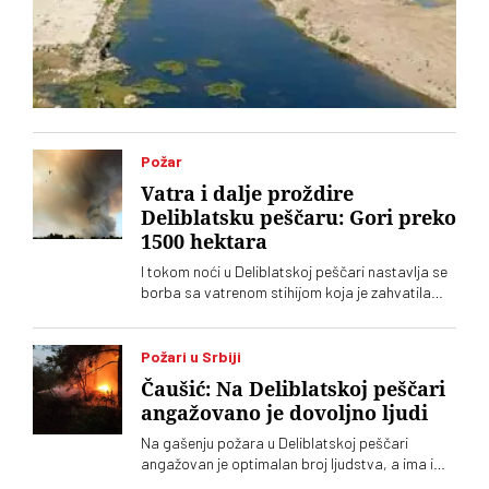
Požar
Vatra i dalje proždire
Deliblatsku peščaru: Gori preko
1500 hektara
I tokom noći u Deliblatskoj peščari nastavlja se
borba sa vatrenom stihijom koja je zahvatila
oko 1.500 hektara šume i niskog rastinja
Požari u Srbiji
Čaušić: Na Deliblatskoj peščari
angažovano je dovoljno ljudi
Na gašenju požara u Deliblatskoj peščari
angažovan je optimalan broj ljudstva, a ima i
četiri helikoptera, rekao je Luka Čaušić