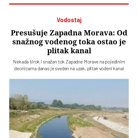
Vodostaj
Presušuje Zapadna Morava: Od
snažnog vodenog toka ostao je
plitak kanal
Nekada širok i snažan tok Zapadne Morave na pojedinim
deonicama danas je sveden na uzak, plitak vodeni kanal