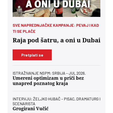
SVE NAPREDNJAČKE KAMPANJE: PEVAJ I KAD
TI SE PLAČE
Raja pod šatru, a oni u Dubai
Pretplati se
ISTRAŽIVANJE NSPM: SRBIJA – JUL 2026.
Umereni optimizam u priči bez
unapred poznatog kraja
INTERVJU: ŽELJKO HUBAČ – PISAC, DRAMATURG I
SCENARISTA
Grogirani Vučić