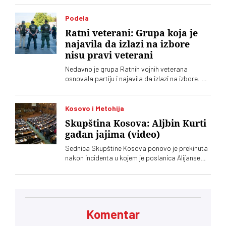
pomoćnik ministra Ministarstva unutrašnjih
poslova. Požarom je zahvaćeno oko hiljadu i po
Podela
i više hektara šume i niskog rastinja
Ratni veterani: Grupa koja je
najavila da izlazi na izbore
nisu pravi veterani
Nedavno je grupa Ratnih vojnih veterana
osnovala partiju i najavila da izlazi na izbore. Oni
koji sebe nazivaju „pravim veteranima“ ograđuju
se od njih
Kosovo i Metohija
Skupština Kosova: Aljbin Kurti
gađan jajima (video)
Sednica Skupštine Kosova ponovo je prekinuta
nakon incidenta u kojem je poslanica Alijanse
Time Kadrijaj jajima gađala vršioca dužnosti
premijera Aljbina Kurtija
Komentar