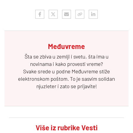
Međuvreme
Šta se zbiva u zemlji i svetu, šta ima u
novinama i kako provesti vreme?
Svake srede u podne
Međuvreme
stiže
elektronskom poštom. To je sasvim solidan
njuzleter i zato se prijavite!
Više iz rubrike Vesti