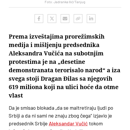
Foto: Jadranka Ilić/Tanjug
Prema izveštajima prorežimskih
medija i mišljenju predsednika
Aleksandra Vučića na subotnjim
protestima je na „desetine
demonstranata terorisalo narod“ a iza
svega stoji Dragan Đilas sa njegovih
619 miliona koji na ulici hoće da otme
vlast
Da je smisao blokada „da se maltretiraju ljudi po
Srbiji a da ni sami ne znaju zbog čega“ izjavio je
predsednik Srbije
Aleksandar Vučić
tokom