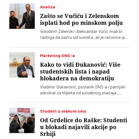
Analiza
Zašto se Vučiću i Zelenskom
isplati hod po minskom polju
Volodimir Zelenski i Aleksandar Vučić imali bi
razloga da zaziru od susreta, ali je računica ipak
jača – Vučić kupuje naklonost EU, a Zelenskom
trebaju municija i dronovi
Marketing SNS-a
Kako to vidi Đukanović: Više
studentskih lista i napad
blokadera na demokratiju
Vladimir Đukanović, poslanik SNS-a i partijski
advokat za klijente od posebnog značaja,
stavio je u izgled ono, što je moglo da se
pretpostavi: da će iždžikljati još koja
studentska lista. U toj izjavi nazire se oprobani
Student u svakom selu
recept naprednjaka za sluđivanje birača
Od Grdelice do Raške: Studenti
u blokadi najavili akcije po
Srbiji