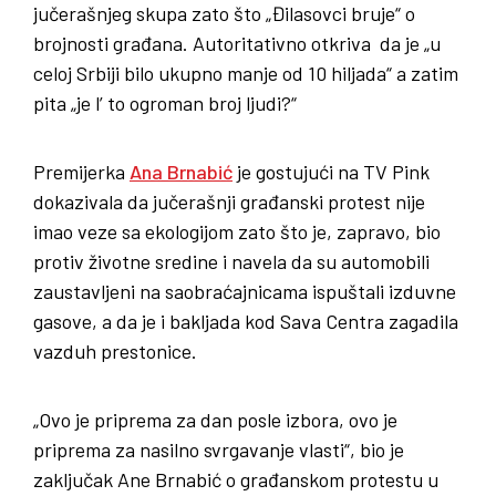
jučerašnjeg skupa zato što „Đilasovci bruje“ o
brojnosti građana. Autoritativno otkriva da je „u
celoj Srbiji bilo ukupno manje od 10 hiljada“ a zatim
pita „je l’ to ogroman broj ljudi?“
Premijerka
Ana Brnabić
je gostujući na TV Pink
dokazivala da jučerašnji građanski protest nije
imao veze sa ekologijom zato što je, zapravo, bio
protiv životne sredine i navela da su automobili
zaustavljeni na saobraćajnicama ispuštali izduvne
gasove, a da je i bakljada kod Sava Centra zagadila
vazduh prestonice.
„Ovo je priprema za dan posle izbora, ovo je
priprema za nasilno svrgavanje vlasti“, bio je
zaključak Ane Brnabić o građanskom protestu u