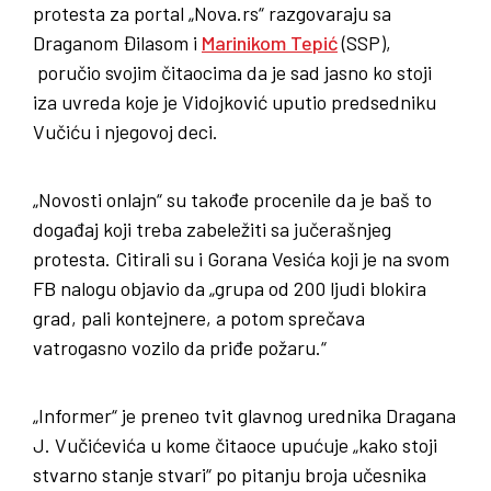
protesta za portal „Nova.rs“ razgovaraju sa
Draganom Đilasom i
Marinikom Tepić
(SSP),
poručio svojim čitaocima da je sad jasno ko stoji
iza uvreda koje je Vidojković uputio predsedniku
Vučiću i njegovoj deci.
„Novosti onlajn“ su takođe procenile da je baš to
događaj koji treba zabeležiti sa jučerašnjeg
protesta. Citirali su i Gorana Vesića koji je na svom
FB nalogu objavio da „grupa od 200 ljudi blokira
grad, pali kontejnere, a potom sprečava
vatrogasno vozilo da priđe požaru.“
„Informer“ je preneo tvit glavnog urednika Dragana
J. Vučićevića u kome čitaoce upućuje „kako stoji
stvarno stanje stvari“ po pitanju broja učesnika