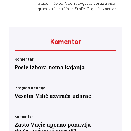
Studenti će od 7. do 9. avgusta obilaziti više
gradova i sela širom Srbije. Organizovaće akcije
„od vrata do vrata” i „za štandom”
Komentar
Komentar
Posle izbora nema kajanja
Pregled nedelje
Veselin Milić uzvraća udarac
komentar
Zašto Vučić uporno ponavlja
da će „priznati poraz“?