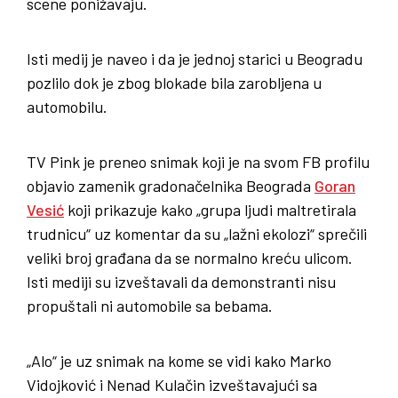
scene ponižavaju.
Isti medij je naveo i da je jednoj starici u Beogradu
pozlilo dok je zbog blokade bila zarobljena u
automobilu.
TV Pink je preneo snimak koji je na svom FB profilu
objavio zamenik gradonačelnika Beograda
Goran
Vesić
koji prikazuje kako „grupa ljudi maltretirala
trudnicu“ uz komentar da su „lažni ekolozi“ sprečili
veliki broj građana da se normalno kreću ulicom.
Isti mediji su izveštavali da demonstranti nisu
propuštali ni automobile sa bebama.
„Alo“ je uz snimak na kome se vidi kako Marko
Vidojković i Nenad Kulačin izveštavajući sa