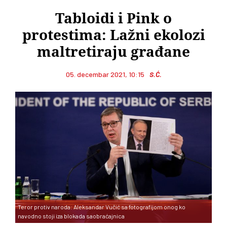
Tabloidi i Pink o
protestima: Lažni ekolozi
maltretiraju građane
05. decembar 2021, 10:15
S.Ć.
Teror protiv naroda: Aleksandar Vučić sa fotografijom onog ko
navodno stoji iza blokada saobraćajnica