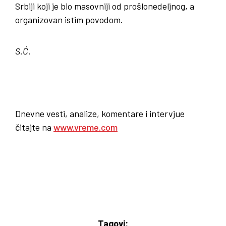
Srbiji koji je bio masovniji od prošlonedeljnog, a
organizovan istim povodom.
S.Ć.
Dnevne vesti, analize, komentare i intervjue
čitajte na
www.vreme.com
Tagovi: