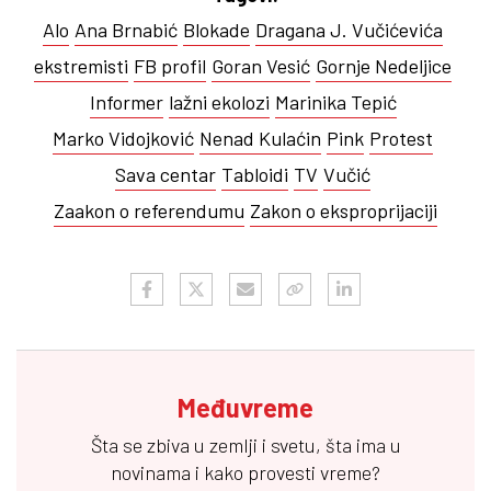
Alo
Ana Brnabić
Blokade
Dragana J. Vučićevića
ekstremisti
FB profil
Goran Vesić
Gornje Nedeljice
Informer
lažni ekolozi
Marinika Tepić
Marko Vidojković
Nenad Kulaćin
Pink
Protest
Sava centar
Tabloidi
TV
Vučić
Zaakon o referendumu
Zakon o eksproprijaciji
Međuvreme
Šta se zbiva u zemlji i svetu, šta ima u
novinama i kako provesti vreme?