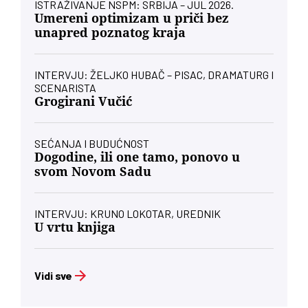
ISTRAŽIVANJE NSPM: SRBIJA – JUL 2026.
Umereni optimizam u priči bez
unapred poznatog kraja
INTERVJU: ŽELJKO HUBAČ – PISAC, DRAMATURG I
SCENARISTA
Grogirani Vučić
SEĆANJA I BUDUĆNOST
Dogodine, ili one tamo, ponovo u
svom Novom Sadu
INTERVJU: KRUNO LOKOTAR, UREDNIK
U vrtu knjiga
Vidi sve