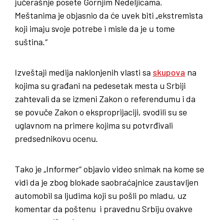
jučerašnje posete Gornjim Nedeljicama.
Meštanima je objasnio da će uvek biti „ekstremista
koji imaju svoje potrebe i misle da je u tome
suština.“
Izveštaji medija naklonjenih vlasti sa
skupova
na
kojima su građani na pedesetak mesta u Srbiji
zahtevali da se izmeni Zakon o referendumu i da
se povuče Zakon o eksproprijaciji, svodili su se
uglavnom na primere kojima su potvrđivali
predsednikovu ocenu.
Tako je „Informer“ objavio video snimak na kome se
vidi da je zbog blokade saobraćajnice zaustavljen
automobil sa ljudima koji su pošli po mladu, uz
komentar da poštenu i pravednu Srbiju ovakve