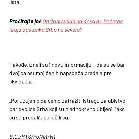
lista.
Pročitajte još
Oružani sukob na Kosovu: Početak
kraja opstanka Srba na severu?
Takođe,izneli su i novu informaciju – da su se bar
dvojica osumnjičenih napadača predala pre
likvidacije.
„Poručujemo da ćemo zatražiti istragu za ubistvo
bar dvojice Srba koji su hladnokrvno ubijeni, iako
su se predali“, poručili su.
B.G./RTS/FoNet/N1