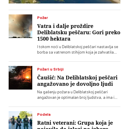
Požar
Vatra i dalje proždire
Deliblatsku peščaru: Gori preko
1500 hektara
I tokom noći u Deliblatskoj peščari nastavlja se
borba sa vatrenom stihijom koja je zahvatila
oko 1.500 hektara šume i niskog rastinja
Požari u Srbiji
Čaušić: Na Deliblatskoj peščari
angažovano je dovoljno ljudi
Na gašenju požara u Deliblatskoj peščari
angažovan je optimalan broj ljudstva, a ima i
četiri helikoptera, rekao je Luka Čaušić
pomoćnik ministra Ministarstva unutrašnjih
poslova. Požarom je zahvaćeno oko hiljadu i po
Podela
i više hektara šume i niskog rastinja
Ratni veterani: Grupa koja je