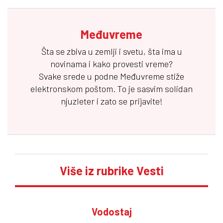
Međuvreme
Šta se zbiva u zemlji i svetu, šta ima u
novinama i kako provesti vreme?
Svake srede u podne
Međuvreme
stiže
elektronskom poštom. To je sasvim solidan
njuzleter i zato se prijavite!
Više iz rubrike Vesti
Vodostaj