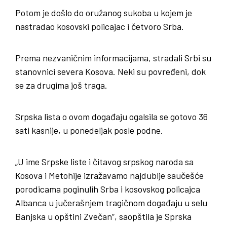
Potom je došlo do oružanog sukoba u kojem je
nastradao kosovski policajac i četvoro Srba.
Prema nezvaničnim informacijama, stradali Srbi su
stanovnici severa Kosova. Neki su povređeni, dok
se za drugima još traga.
Srpska lista o ovom događaju ogalsila se gotovo 36
sati kasnije, u ponedeljak posle podne.
„U ime Srpske liste i čitavog srpskog naroda sa
Кosova i Metohije izražavamo najdublje saučešće
porodicama poginulih Srba i kosovskog policajca
Albanca u jučerašnjem tragičnom događaju u selu
Banjska u opštini Zvečan“, saopštila je Sprska