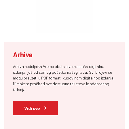
Arhiva
Arhiva nedeljnika Vreme obuhvata sva naša digitalna
izdanja, još od samog početka našeg rada. Svi brojevi se
mogu preuzeti u PDF format, kupovinom digitalnog izdanja,
ili možete pročitati sve dostupne tekstove iz odabranog
izdanja.
Vidi sve