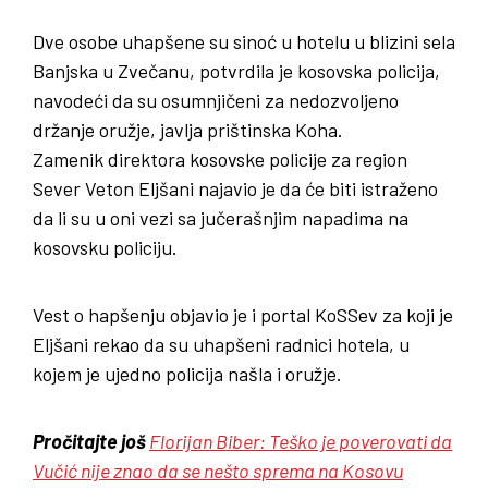
Dve osobe uhapšene su sinoć u hotelu u blizini sela
Banjska u Zvečanu, potvrdila je kosovska policija,
navodeći da su osumnjičeni za nedozvoljeno
držanje oružje, javlja prištinska Koha.
Zamenik direktora kosovske policije za region
Sever Veton Eljšani najavio je da će biti istraženo
da li su u oni vezi sa jučerašnjim napadima na
kosovsku policiju.
Vest o hapšenju objavio je i portal KoSSev za koji je
Eljšani rekao da su uhapšeni radnici hotela, u
kojem je ujedno policija našla i oružje.
Pročitajte još
Florijan Biber: Teško je poverovati da
Vučić nije znao da se nešto sprema na Kosovu