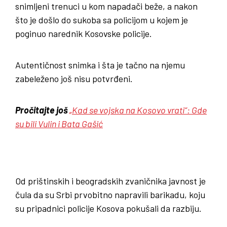
snimljeni trenuci u kom napadači beže, a nakon
što je došlo do sukoba sa policijom u kojem je
poginuo narednik Kosovske policije.
Autentičnost snimka i šta je tačno na njemu
zabeleženo još nisu potvrđeni.
Pročitajte još
„Kad se vojska na Kosovo vrati“: Gde
su bili Vulin i Bata Gašić
Od prištinskih i beogradskih zvaničnika javnost je
čula da su Srbi prvobitno napravili barikadu, koju
su pripadnici policije Kosova pokušali da razbiju.