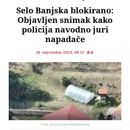
Selo Banjska blokirano:
Objavljen snimak kako
policija navodno juri
napadače
26. septembar 2023, 08:01
B.G.
Foto: print screen/KlanKosova