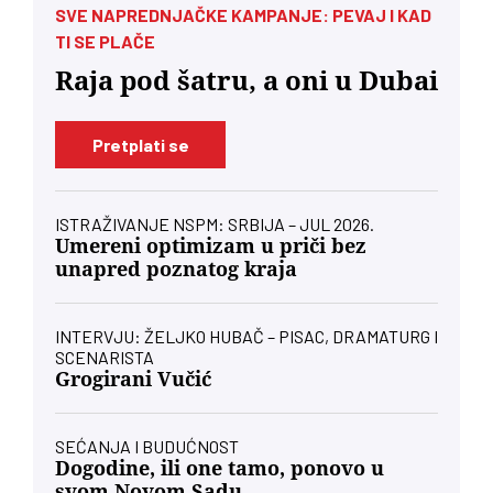
SVE NAPREDNJAČKE KAMPANJE: PEVAJ I KAD
TI SE PLAČE
Raja pod šatru, a oni u Dubai
Pretplati se
ISTRAŽIVANJE NSPM: SRBIJA – JUL 2026.
Umereni optimizam u priči bez
unapred poznatog kraja
INTERVJU: ŽELJKO HUBAČ – PISAC, DRAMATURG I
SCENARISTA
Grogirani Vučić
SEĆANJA I BUDUĆNOST
Dogodine, ili one tamo, ponovo u
svom Novom Sadu