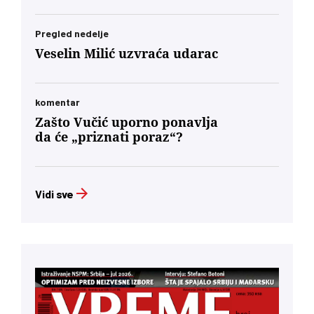
Pregled nedelje
Veselin Milić uzvraća udarac
komentar
Zašto Vučić uporno ponavlja
da će „priznati poraz“?
Vidi sve