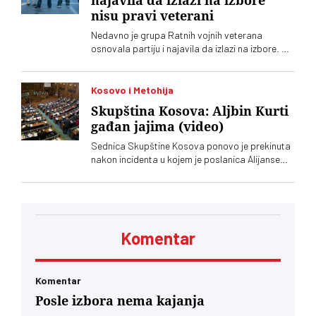
najavila da izlazi na izbore
nisu pravi veterani
Nedavno je grupa Ratnih vojnih veterana
osnovala partiju i najavila da izlazi na izbore. Oni
koji sebe nazivaju „pravim veteranima“ ograđuju
se od njih
Kosovo i Metohija
Skupština Kosova: Aljbin Kurti
gađan jajima (video)
Sednica Skupštine Kosova ponovo je prekinuta
nakon incidenta u kojem je poslanica Alijanse
Time Kadrijaj jajima gađala vršioca dužnosti
premijera Aljbina Kurtija
Komentar
Komentar
Posle izbora nema kajanja