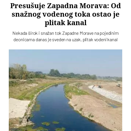
Presušuje Zapadna Morava: Od
snažnog vodenog toka ostao je
plitak kanal
Nekada širok i snažan tok Zapadne Morave na pojedinim
deonicama danas je sveden na uzak, plitak vodeni kanal