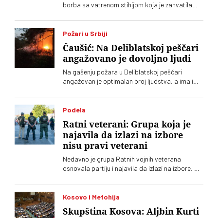
borba sa vatrenom stihijom koja je zahvatila
oko 1.500 hektara šume i niskog rastinja
Požari u Srbiji
Čaušić: Na Deliblatskoj peščari
angažovano je dovoljno ljudi
Na gašenju požara u Deliblatskoj peščari
angažovan je optimalan broj ljudstva, a ima i
četiri helikoptera, rekao je Luka Čaušić
pomoćnik ministra Ministarstva unutrašnjih
poslova. Požarom je zahvaćeno oko hiljadu i po
Podela
i više hektara šume i niskog rastinja
Ratni veterani: Grupa koja je
najavila da izlazi na izbore
nisu pravi veterani
Nedavno je grupa Ratnih vojnih veterana
osnovala partiju i najavila da izlazi na izbore. Oni
koji sebe nazivaju „pravim veteranima“ ograđuju
se od njih
Kosovo i Metohija
Skupština Kosova: Aljbin Kurti