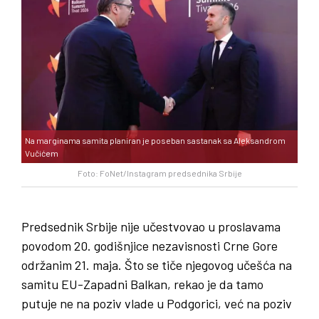
Na marginama samita planiran je poseban sastanak sa Aleksandrom
Vučićem
Foto: FoNet/Instagram predsednika Srbije
Predsednik Srbije nije učestvovao u proslavama
povodom 20. godišnjice nezavisnosti Crne Gore
održanim 21. maja. Što se tiče njegovog učešća na
samitu EU-Zapadni Balkan, rekao je da tamo
putuje ne na poziv vlade u Podgorici, već na poziv