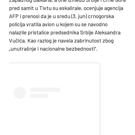
pred samit u Tivtu su eskalirale, ocenjuje agencija
AFP i prenosi da je u sredu (3. jun) crnogorska
policija vratila avion u kojem su se navodno
nalazile pristalice predsednika Srbije Aleksandra
Vučića. Kao razlog je navela zabrinutost zbog
„unutrašnje i nacionalne bezbednosti“.