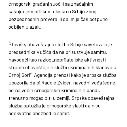
crnogorski građani suočili sa značajnim
kašnjenjem prilikom ulasku u Srbiju zbog
bezbednosnih provera ili da im je čak potpuno
odbijen ulazak.
Štaviše, obaveštajna služba Srbije savetovala je
predsednika Vučića da ne prisustvuje samitu,
navodeći kao razlog „neprijateljske aktivnosti
stranih obaveštajnih službi i kriminalnih klanova u
Crnoj Gori“. Agencija prenosi kako je srpska služba
upozorila da bi Radoje Zvicer, navodni vođa jedne
od najvećih crnogorskih kriminalnih bandi,
trenutno mogao biti u zemlji. Srpska obaveštajna
služba optužila je crnogorske vlasti da nisu
adekvatno obezbedile samit.