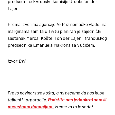
predsednice Evropske komisije Ursule fon der
Lajen.
Prema izvorima agencije AFP iz nemačke vlade, na
marginama samita u Tivtu planiran je zajednički
sastanak Merca, Košte, Fon der Lajen i francuskog
predsednika Emanuela Makrona sa Vučićem.
Izvor:DW
Pravo novinarstvo košta, a mi nećemo da nas kupe
tajkuni i korporacije.
Podržite nas jednokratnom i
li
mesečnom donacijom.
Vreme za to je sada!