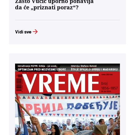
Zašto Vučić uporno ponavlja
da će „priznati poraz“?
Vidi sve