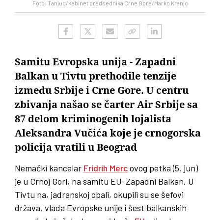
Foto: Tanjug/Kabinet predsednika Crne Gore/Marko Kranjc
Samitu Evropska unija - Zapadni
Balkan u Tivtu prethodile tenzije
između Srbije i Crne Gore. U centru
zbivanja našao se čarter Air Srbije sa
87 delom kriminogenih lojalista
Aleksandra Vučića koje je crnogorska
policija vratili u Beograd
Nemački kancelar
Fridrih Merc
ovog petka (5. jun)
je u Crnoj Gori, na samitu EU-Zapadni Balkan. U
Tivtu na, jadranskoj obali, okupili su se šefovi
država, vlada Evropske unije i šest balkanskih