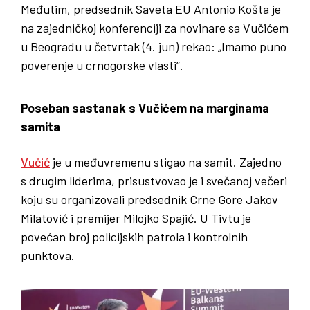
Međutim, predsednik Saveta EU Antonio Košta je
na zajedničkoj konferenciji za novinare sa Vučićem
u Beogradu u četvrtak (4. jun) rekao: „Imamo puno
poverenje u crnogorske vlasti“.
Poseban sastanak s Vučićem na marginama
samita
Vučić
je u međuvremenu stigao na samit. Zajedno
s drugim liderima, prisustvovao je i svečanoj večeri
koju su organizovali predsednik Crne Gore Jakov
Milatović i premijer Milojko Spajić. U Tivtu je
povećan broj policijskih patrola i kontrolnih
punktova.