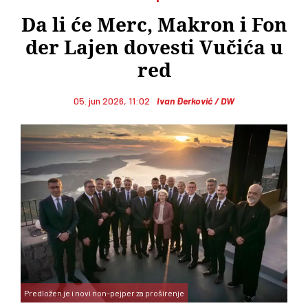
Da li će Merc, Makron i Fon
der Lajen dovesti Vučića u
red
05. jun 2026, 11:02
Ivan Đerković / DW
Predložen je i novi non-pejper za proširenje