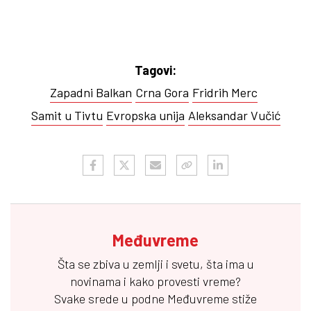
Tagovi:
Zapadni Balkan
Crna Gora
Fridrih Merc
Samit u Tivtu
Evropska unija
Aleksandar Vučić
Međuvreme
Šta se zbiva u zemlji i svetu, šta ima u
novinama i kako provesti vreme?
Svake srede u podne
Međuvreme
stiže