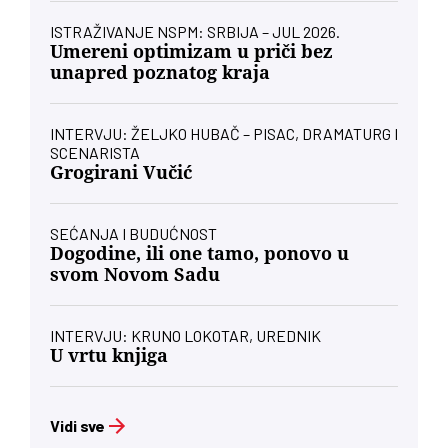
ISTRAŽIVANJE NSPM: SRBIJA – JUL 2026.
Umereni optimizam u priči bez
unapred poznatog kraja
INTERVJU: ŽELJKO HUBAČ – PISAC, DRAMATURG I
SCENARISTA
Grogirani Vučić
SEĆANJA I BUDUĆNOST
Dogodine, ili one tamo, ponovo u
svom Novom Sadu
INTERVJU: KRUNO LOKOTAR, UREDNIK
U vrtu knjiga
Vidi sve