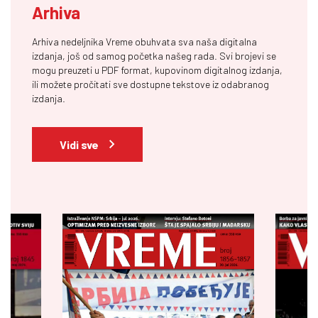
Arhiva
Arhiva nedeljnika Vreme obuhvata sva naša digitalna
izdanja, još od samog početka našeg rada. Svi brojevi se
mogu preuzeti u PDF format, kupovinom digitalnog izdanja,
ili možete pročitati sve dostupne tekstove iz odabranog
izdanja.
Vidi sve