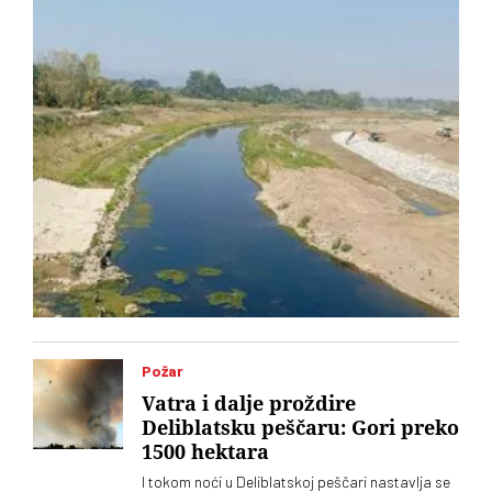
Požar
Vatra i dalje proždire
Deliblatsku peščaru: Gori preko
1500 hektara
I tokom noći u Deliblatskoj peščari nastavlja se