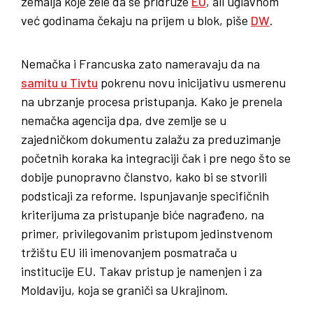
zemalja koje žele da se pridruže
EU
, ali uglavnom
već godinama čekaju na prijem u blok, piše
DW
.
Nemačka i Francuska zato nameravaju da na
samitu u Tivtu
pokrenu novu inicijativu usmerenu
na ubrzanje procesa pristupanja. Kako je prenela
nemačka agencija dpa, dve zemlje se u
zajedničkom dokumentu zalažu za preduzimanje
početnih koraka ka integraciji čak i pre nego što se
dobije punopravno članstvo, kako bi se stvorili
podsticaji za reforme. Ispunjavanje specifičnih
kriterijuma za pristupanje biće nagrađeno, na
primer, privilegovanim pristupom jedinstvenom
tržištu EU ili imenovanjem posmatrača u
institucije EU. Takav pristup je namenjen i za
Moldaviju, koja se graniči sa Ukrajinom.