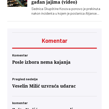
gađan jajima (video)
Sednica Skupštine Kosova ponovo je prekinuta
nakon incidenta u kojem je poslanica Alijanse
Time Kadrijaj jajima gađala vršioca dužnosti
premijera Aljbina Kurtija
Komentar
Komentar
Posle izbora nema kajanja
Pregled nedelje
Veselin Milić uzvraća udarac
komentar