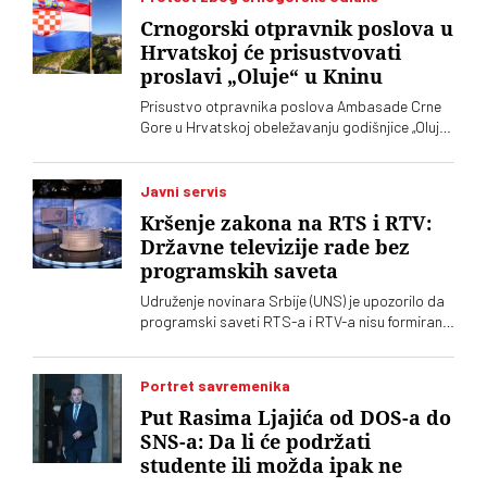
neobrazovanih ljudi" sa kojima ne žele ni sad, niti
Crnogorski otpravnik poslova u
ikada više, da sarađuju. Branko Ružić za
Hrvatskoj će prisustvovati
„Vreme“ kaže da je alarmantno da tendencije
proslavi „Oluje“ u Kninu
odricanja od izvornih principa i mazohizma
postoje ne samo na lokalu, već i u samom vrhu
Prisustvo otpravnika poslova Ambasade Crne
SPS-a
Gore u Hrvatskoj obeležavanju godišnjice „Oluje“
u Kninu izazvalo je političke reakcije u Srbiji.
Vučić je poručio da je reč o proslavi zločina
počinjenih nad srpskim narodom
Javni servis
Kršenje zakona na RTS i RTV:
Državne televizije rade bez
programskih saveta
Udruženje novinara Srbije (UNS) je upozorilo da
programski saveti RTS-a i RTV-a nisu formirani
nakon isteka mandata njihovih članova, zbog
čega se postavlja pitanje poštovanja zakonskih
procedura i funkcionisanja mehanizama
Portret savremenika
kontrole javnih medijskih servisa
Put Rasima Ljajića od DOS-a do
SNS-a: Da li će podržati
studente ili možda ipak ne