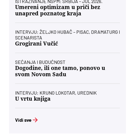
ISTRAŽIVANJE NSPM: SRBIJA – JUL 2026.
Umereni optimizam u priči bez
unapred poznatog kraja
INTERVJU: ŽELJKO HUBAČ – PISAC, DRAMATURG I
SCENARISTA
Grogirani Vučić
SEĆANJA I BUDUĆNOST
Dogodine, ili one tamo, ponovo u
svom Novom Sadu
INTERVJU: KRUNO LOKOTAR, UREDNIK
U vrtu knjiga
Vidi sve