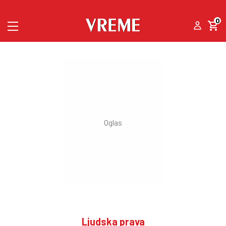
0
Ljudska prava