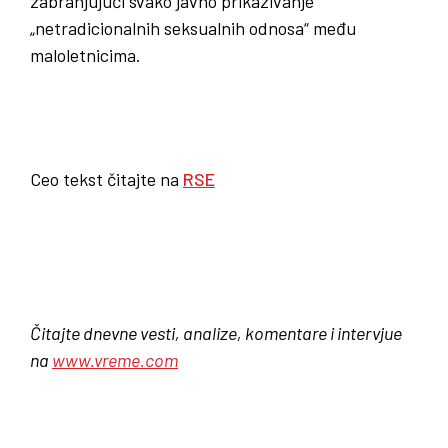
zabranjujući svako javno prikazivanje
„netradicionalnih seksualnih odnosa“ među
maloletnicima.
Ceo tekst čitajte na
RSE
Čitajte dnevne vesti, analize, komentare i intervjue
na
www.vreme.com