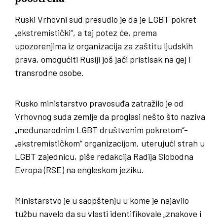
Ruski Vrhovni sud presudio je da je LGBT pokret
„ekstremistički“, a taj potez će, prema
upozorenjima iz organizacija za zaštitu ljudskih
prava, omogućiti Rusiji još jači pristisak na gej i
transrodne osobe.
Rusko ministarstvo pravosuđa zatražilo je od
Vrhovnog suda zemlje da proglasi nešto što naziva
„međunarodnim LGBT društvenim pokretom“-
„ekstremističkom“ organizacijom, uterujući strah u
LGBT zajednicu, piše redakcija Radija Slobodna
Evropa (RSE) na engleskom jeziku.
Ministarstvo je u saopštenju u kome je najavilo
tužbu navelo da su vlasti identifikovale „znakove i