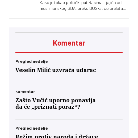
Kako je tekao politički put Rasima Ljajića od
muslimanskog SDA, preko DOS-a, do preleta
Vučiću i konačno otklona od naprednjaka. Da li
će se usuditi da javno podrži studente?
Komentar
Pregled nedelje
Veselin Milić uzvraća udarac
komentar
Zašto Vučić uporno ponavlja
da će „priznati poraz“?
Pregled nedelje
Režim protiv naroda i države