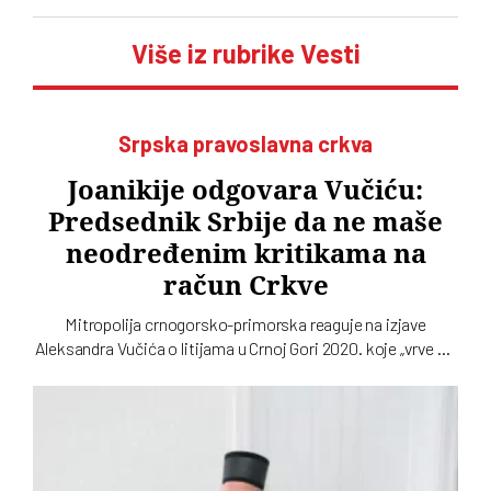
Više iz rubrike Vesti
Srpska pravoslavna crkva
Joanikije odgovara Vučiću:
Predsednik Srbije da ne maše
neodređenim kritikama na
račun Crkve
Mitropolija crnogorsko-primorska reaguje na izjave
Aleksandra Vučića o litijama u Crnoj Gori 2020. koje „vrve od
nejasnoća”