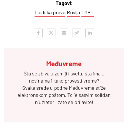
Tagovi:
Ljudska prava
Rusija
LGBT
Međuvreme
Šta se zbiva u zemlji i svetu, šta ima u
novinama i kako provesti vreme?
Svake srede u podne
Međuvreme
stiže
elektronskom poštom. To je sasvim solidan
njuzleter i zato se prijavite!