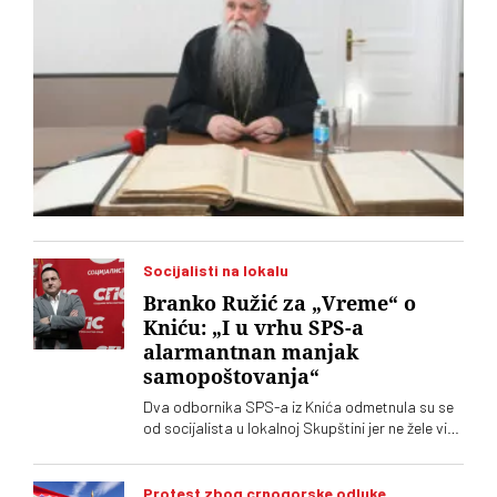
Socijalisti na lokalu
Branko Ružić za „Vreme“ o
Kniću: „I u vrhu SPS-a
alarmantnan manjak
samopoštovanja“
Dva odbornika SPS-a iz Knića odmetnula su se
od socijalista u lokalnoj Skupštini jer ne žele više
da imaju posla sa "nasilnim i neobrazovanim"
naprednjacima. Jedan od njih kaže za „Vreme“
da je „SNS u Kniću nasilna skupina
Protest zbog crnogorske odluke