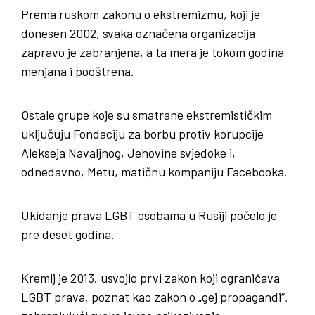
Prema ruskom zakonu o ekstremizmu, koji je
donesen 2002, svaka označena organizacija
zapravo je zabranjena, a ta mera je tokom godina
menjana i pooštrena.
Ostale grupe koje su
smatrane ekstremističkim
uključuju Fondaciju za borbu protiv korupcije
Alekseja Navaljnog, Jehovine svjedoke i,
odnedavno, Metu, matičnu kompaniju Facebooka.
Ukidanje prava LGBT osobama u Rusiji počelo je
pre deset godina.
Kremlj je 2013. usvojio prvi zakon koji ograničava
LGBT prava, poznat kao zakon o „gej propagandi“,