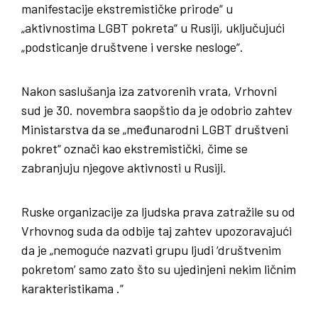
manifestacije ekstremističke prirode“ u
„aktivnostima LGBT pokreta“ u Rusiji, uključujući
„podsticanje društvene i verske nesloge“.
Nakon saslušanja iza zatvorenih vrata, Vrhovni
sud je 30. novembra saopštio da je odobrio zahtev
Ministarstva da se „međunarodni LGBT društveni
pokret“ označi kao ekstremistički, čime se
zabranjuju njegove aktivnosti u Rusiji.
Ruske organizacije za ljudska prava zatražile su od
Vrhovnog suda da odbije taj zahtev upozoravajući
da je „nemoguće nazvati grupu ljudi ‘društvenim
pokretom’ samo zato što su ujedinjeni nekim ličnim
karakteristikama .“