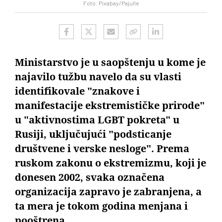
Foto: Pixabay/Pajulle
Ministarstvo je u saopštenju u kome je
najavilo tužbu navelo da su vlasti
identifikovale "znakove i
manifestacije ekstremističke prirode"
u "aktivnostima LGBT pokreta" u
Rusiji, uključujući "podsticanje
društvene i verske nesloge". Prema
ruskom zakonu o ekstremizmu, koji je
donesen 2002, svaka označena
organizacija zapravo je zabranjena, a
ta mera je tokom godina menjana i
pooštrena