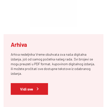
Arhiva
Arhiva nedeljnika Vreme obuhvata sva naša digitalna
izdanja, još od samog početka našeg rada. Svi brojevi se
mogu preuzeti u PDF format, kupovinom digitalnog izdanja,
ili možete pročitati sve dostupne tekstove iz odabranog
izdanja.
Vidi sve