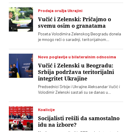
Prodaja oružja Ukrajini
Vučić i Zelenski: Pričajmo o
svemu osim o granatama
Poseta Volodimira Zelenskog Beogradu donela
je mnogo reči o saradnji, teritorijalnom
integritetu i evropskom putu, ali je jedna tema
ostala gotovo netaknuta – srpsko oružje koje
preko posrednika stiže u Ukrajinu. Vučić i
Novo poglavlje u bilateralnim odnosima
Zelenski o tome javno nisu želeli mnogo da kažu,
Vučić i Zelenski u Beogradu:
iako je jasno da obojica znaju o čemu je reč
Srbija podržava teritorijalni
integritet Ukrajine
Predsednici Srbije i Ukrajine Aleksandar Vučić i
Volodimir Zelenski sastali su se danas u
Beogradu, gde su razgovarali o političkim
odnosima, trgovini, energetici, infrastrukturi i
bezbednosti. Vučić je poručio da Srbija
Koalicije
podržava teritorijalni integritet Ukrajine
Socijalisti rešili da samostalno
idu na izbore?