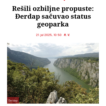
Rešili ozbiljne propuste:
Đerdap sačuvao status
geoparka
21. jul 2025, 10:50
R. V.
Đerdap