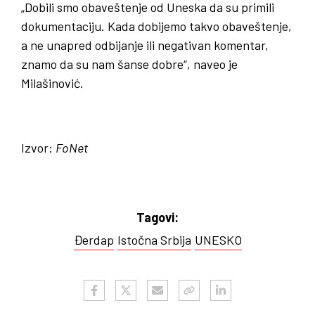
„Dobili smo obaveštenje od Uneska da su primili
dokumentaciju. Kada dobijemo takvo obaveštenje,
a ne unapred odbijanje ili negativan komentar,
znamo da su nam šanse dobre“, naveo je
Milašinović.
Izvor:
FoNet
Tagovi:
Đerdap
Istočna Srbija
UNESKO