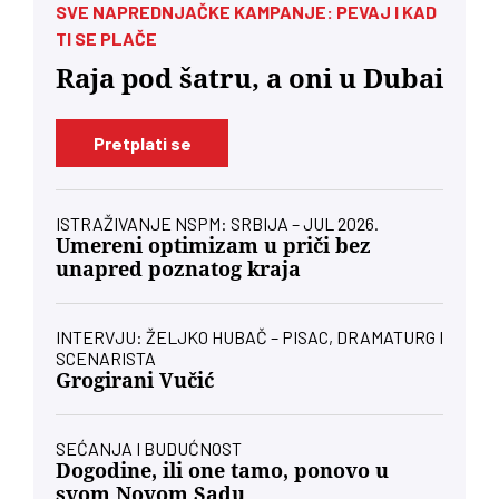
SVE NAPREDNJAČKE KAMPANJE: PEVAJ I KAD
TI SE PLAČE
Raja pod šatru, a oni u Dubai
Pretplati se
ISTRAŽIVANJE NSPM: SRBIJA – JUL 2026.
Umereni optimizam u priči bez
unapred poznatog kraja
INTERVJU: ŽELJKO HUBAČ – PISAC, DRAMATURG I
SCENARISTA
Grogirani Vučić
SEĆANJA I BUDUĆNOST
Dogodine, ili one tamo, ponovo u
svom Novom Sadu