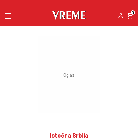
0
Istočna Srbija