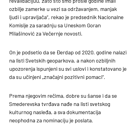
revalidacijuu, zato što smo prošle godine imali
ozbilje zamerke u vezi sa održavanjem, manjak
ljudi i upravljača“, rekao je predsednik Nacionalne
Komisije za saradnju sa Uneskom Goran
Milašinović za Večernje novosti.
On je podsetio da se Đerdap od 2020. godine nalazi
na listi Svetskih geoparkova, a nakon ozbiljnih
upozorenja ispunjeni su svi uslovi i konstatovano je
da su učinjeni „značajni pozitivni pomaci“.
Prema njegovim rečima, dobre su šanse i da se
Smederevska tvrđava nađe na listi svetskog
kulturnog nasleđa, a sva dokumentacija
neophodna za nominaciju je poslata.