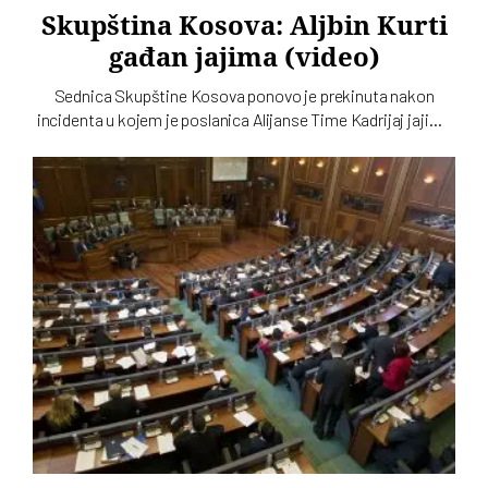
Skupština Kosova: Aljbin Kurti
gađan jajima (video)
Sednica Skupštine Kosova ponovo je prekinuta nakon
incidenta u kojem je poslanica Alijanse Time Kadrijaj jajima
gađala vršioca dužnosti premijera Aljbina Kurtija