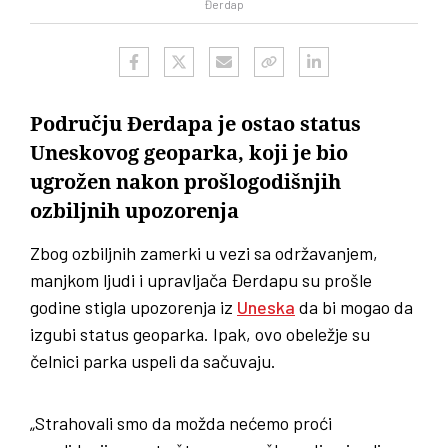
Đerdap
Području Đerdapa je ostao status
Uneskovog geoparka, koji je bio
ugrožen nakon prošlogodišnjih
ozbiljnih upozorenja
Zbog ozbiljnih zamerki u vezi sa održavanjem,
manjkom ljudi i upravljača Đerdapu su prošle
godine stigla upozorenja iz
Uneska
da bi mogao da
izgubi status geoparka. Ipak, ovo obeležje su
čelnici parka uspeli da sačuvaju.
„Strahovali smo da možda nećemo proći