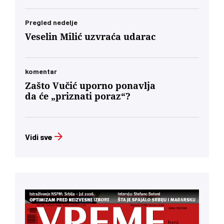
Pregled nedelje
Veselin Milić uzvraća udarac
komentar
Zašto Vučić uporno ponavlja
da će „priznati poraz“?
Vidi sve