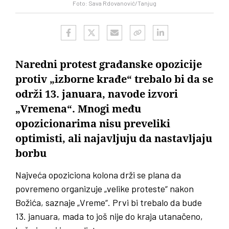
Foto: Sava Rdovanović/Tanjug
Naredni protest građanske opozicije
protiv „izborne krađe“ trebalo bi da se
održi 13. januara, navode izvori
„Vremena“. Mnogi među
opozicionarima nisu preveliki
optimisti, ali najavljuju da nastavljaju
borbu
Najveća opoziciona kolona drži se plana da
povremeno organizuje „velike proteste“ nakon
Božića, saznaje „Vreme“. Prvi bi trebalo da bude
13. januara, mada to još nije do kraja utanačeno,