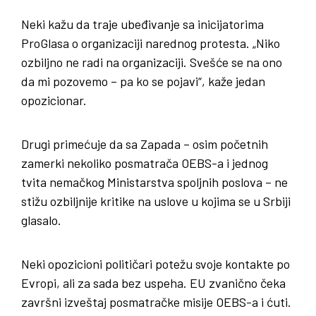
Neki kažu da traje ubeđivanje sa inicijatorima
ProGlasa o organizaciji narednog protesta. „Niko
ozbiljno ne radi na organizaciji. Svešće se na ono
da mi pozovemo – pa ko se pojavi“, kaže jedan
opozicionar.
Drugi primećuje da sa Zapada – osim početnih
zamerki nekoliko posmatrača OEBS-a i jednog
tvita nemačkog Ministarstva spoljnih poslova – ne
stižu ozbiljnije kritike na uslove u kojima se u Srbiji
glasalo.
Neki opozicioni političari potežu svoje kontakte po
Evropi, ali za sada bez uspeha. EU zvanično čeka
završni izveštaj posmatračke misije OEBS-a i ćuti.