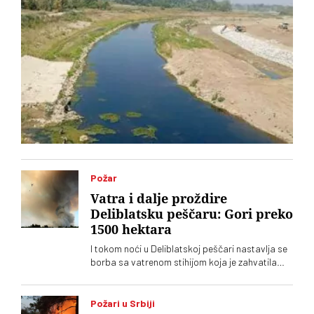
Požar
Vatra i dalje proždire
Deliblatsku peščaru: Gori preko
1500 hektara
I tokom noći u Deliblatskoj peščari nastavlja se
borba sa vatrenom stihijom koja je zahvatila
oko 1.500 hektara šume i niskog rastinja
Požari u Srbiji