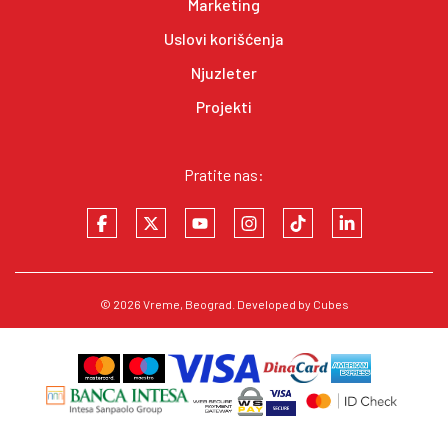
Marketing
Uslovi korišćenja
Njuzleter
Projekti
Pratite nas:
© 2026
Vreme
, Beograd. Developed by
Cubes