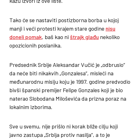
kažu izvori iz ove liste.
Tako će se nastaviti postizborna borba u kojoj
manji i veći protesti krajem stare godine
nisu
doneli pomak
, baš kao ni
štrajk glađu
nekoliko
opozicionih poslanika.
Predsednik Srbije Aleksandar Vučić je „odbrusio“
da neće biti nikakvih „Gonzalesa“, misleći na
međunarodnu misiju koju je 1997. godine predvodio
bivši španski premijer Felipe Gonzales koji je bio
naterao Slobodana Miloševića da prizna poraz na
lokalnim izborima.
Sve u svemu, nije prišlo ni korak bliže cilju koji
javno zastupa „Srbija protiv nasilja“, a to je