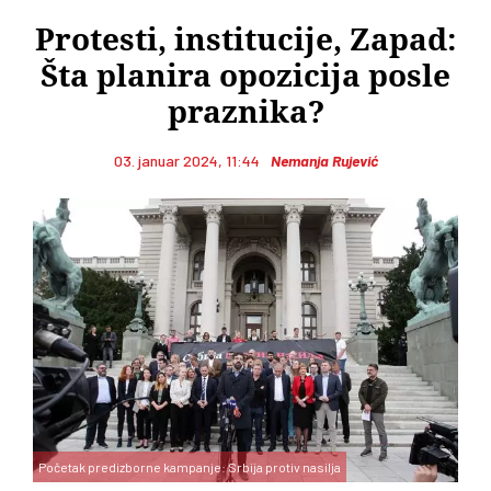
Protesti, institucije, Zapad:
Šta planira opozicija posle
praznika?
03. januar 2024, 11:44
Nemanja Rujević
Početak predizborne kampanje: Srbija protiv nasilja