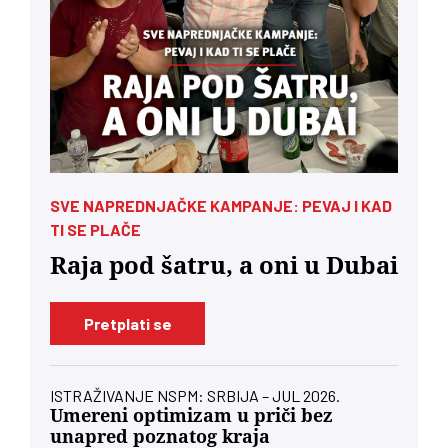
SVE NAPREDNJAČKE KAMPANJE: PEVAJ I KAD
TI SE PLAČE
Raja pod šatru, a oni u Dubai
Pretplati se
ISTRAŽIVANJE NSPM: SRBIJA – JUL 2026.
Umereni optimizam u priči bez
unapred poznatog kraja