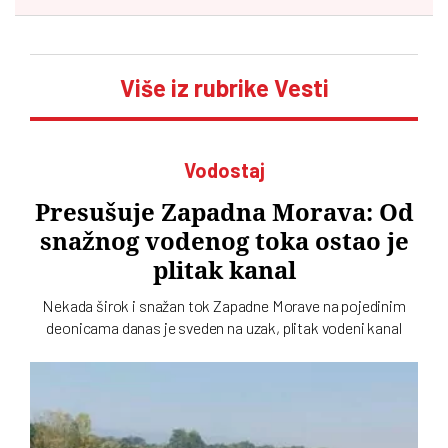
Više iz rubrike Vesti
Vodostaj
Presušuje Zapadna Morava: Od
snažnog vodenog toka ostao je
plitak kanal
Nekada širok i snažan tok Zapadne Morave na pojedinim
deonicama danas je sveden na uzak, plitak vodeni kanal