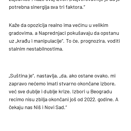
potrebna sinergija sva tri faktora.“
Kaže da opozicija realno ima većinu u velikim
gradovima, a Naprednjaci pokušavaju da opstanu
uz „krađu i manipulacije“. To će, prognozira, voditi
stalnim nestabilnostima.
„Suština je“, nastavlja, „da, ako ostane ovako, mi
zapravo nećemo imati stvarno okončane izbore,
već sve dublje i dublje krize. Izbori u Beogradu
recimo nisu zbilja okončani još od 2022. godine. A
čekaju nas Niš i Novi Sad.“