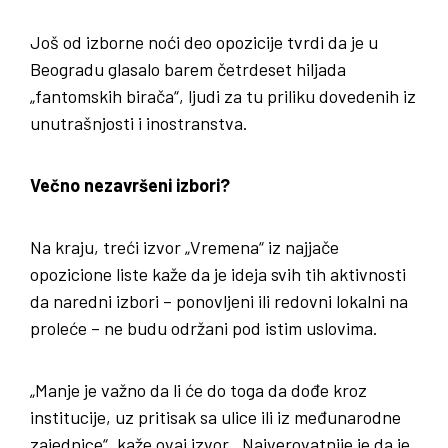
Još od izborne noći deo opozicije tvrdi da je u
Beogradu glasalo barem četrdeset hiljada
„fantomskih birača“, ljudi za tu priliku dovedenih iz
unutrašnjosti i inostranstva.
Večno nezavršeni izbori?
Na kraju, treći izvor „Vremena“ iz najjače
opozicione liste kaže da je ideja svih tih aktivnosti
da naredni izbori – ponovljeni ili redovni lokalni na
proleće – ne budu održani pod istim uslovima.
„Manje je važno da li će do toga da dođe kroz
institucije, uz pritisak sa ulice ili iz međunarodne
zajednice“, kaže ovaj izvor. „Najverovatnije je da je