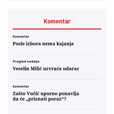
premijera Aljbina Kurtija
Komentar
Komentar
Posle izbora nema kajanja
Pregled nedelje
Veselin Milić uzvraća udarac
komentar
Zašto Vučić uporno ponavlja
da će „priznati poraz“?