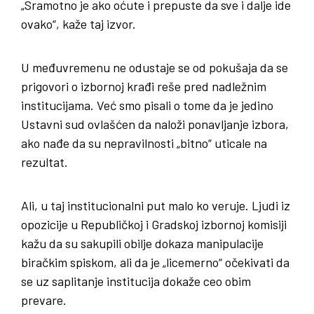
„Sramotno je ako oćute i prepuste da sve i dalje ide
ovako“, kaže taj izvor.
U međuvremenu ne odustaje se od pokušaja da se
prigovori o izbornoj krađi reše pred nadležnim
institucijama. Već smo pisali o tome da je jedino
Ustavni sud ovlašćen da naloži ponavljanje izbora,
ako nađe da su nepravilnosti „bitno“ uticale na
rezultat.
Ali, u taj institucionalni put malo ko veruje. Ljudi iz
opozicije u Republičkoj i Gradskoj izbornoj komisiji
kažu da su sakupili obilje dokaza manipulacije
biračkim spiskom, ali da je „licemerno“ očekivati da
se uz saplitanje institucija dokaže ceo obim
prevare.