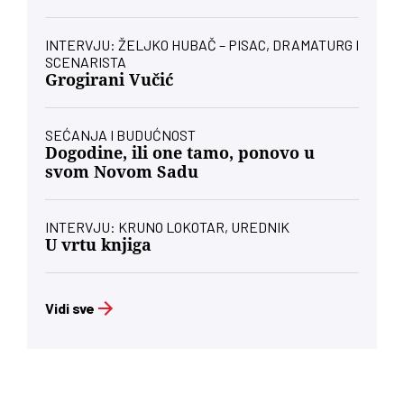
INTERVJU: ŽELJKO HUBAČ – PISAC, DRAMATURG I
SCENARISTA
Grogirani Vučić
SEĆANJA I BUDUĆNOST
Dogodine, ili one tamo, ponovo u
svom Novom Sadu
INTERVJU: KRUNO LOKOTAR, UREDNIK
U vrtu knjiga
Vidi sve