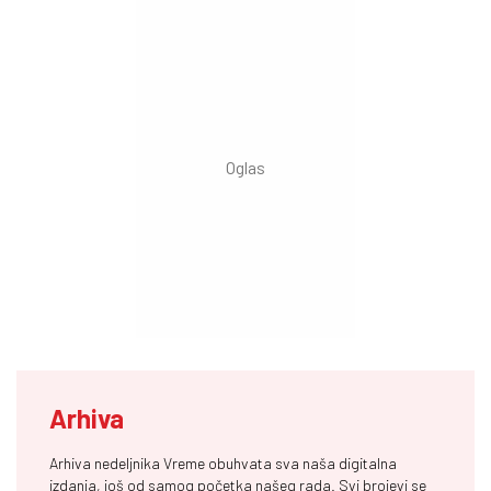
Arhiva
Arhiva nedeljnika Vreme obuhvata sva naša digitalna
izdanja, još od samog početka našeg rada. Svi brojevi se