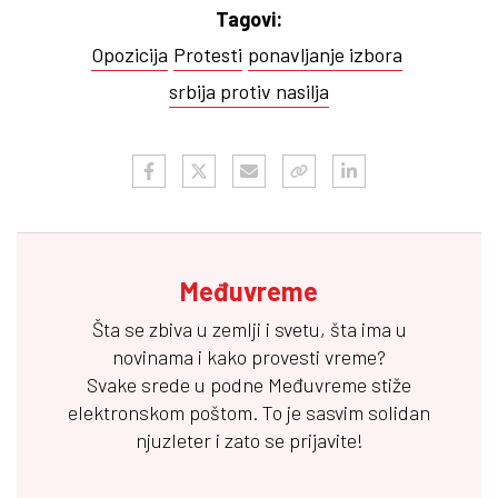
Tagovi:
Opozicija
Protesti
ponavljanje izbora
srbija protiv nasilja
Međuvreme
Šta se zbiva u zemlji i svetu, šta ima u
novinama i kako provesti vreme?
Svake srede u podne
Međuvreme
stiže
elektronskom poštom. To je sasvim solidan
njuzleter i zato se prijavite!