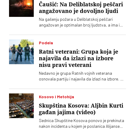
Čaušić: Na Deliblatskoj peščari
angažovano je dovoljno ljudi
Na gašenju požara u Deliblatskoj peščari
angažovan je optimalan broj ljudstva, a ima i
četiri helikoptera, rekao je Luka Čaušić
pomoćnik ministra Ministarstva unutrašnjih
poslova. Požarom je zahvaćeno oko hiljadu i po
Podela
i više hektara šume i niskog rastinja
Ratni veterani: Grupa koja je
najavila da izlazi na izbore
nisu pravi veterani
Nedavno je grupa Ratnih vojnih veterana
osnovala partiju i najavila da izlazi na izbore. Oni
koji sebe nazivaju „pravim veteranima“ ograđuju
se od njih
Kosovo i Metohija
Skupština Kosova: Aljbin Kurti
gađan jajima (video)
Sednica Skupštine Kosova ponovo je prekinuta
nakon incidenta u kojem je poslanica Alijanse
Time Kadrijaj jajima gađala vršioca dužnosti