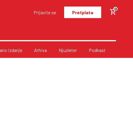
0
Prijavite se
Pretplata
no izdanje
Arhiva
Njuzleter
Podkast