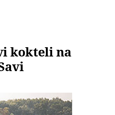
i kokteli na
Savi