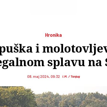
Hronika
uška i molotovljev
egalnom splavu na 
08. maj 2024, 09:32
I.M. / Tanjug