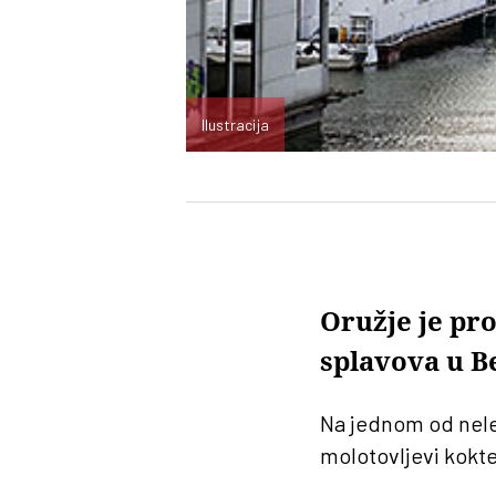
Ilustracija
Oružje je pr
splavova u 
Na jednom od nel
molotovljevi koktel