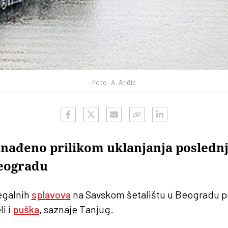
Foto: A. Anđić
onađeno prilikom uklanjanja poslednj
Beogradu
egalnih
splavova
na Savskom šetalištu u Beogradu p
i i
puška
, saznaje Tanjug.