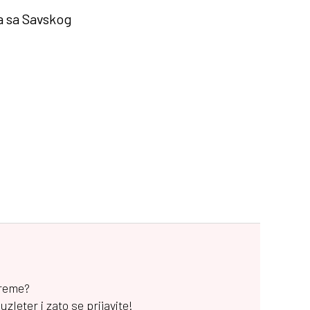
a sa Savskog
vreme?
leter i zato se prijavite!