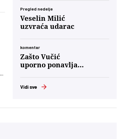
Pregled nedelje
Veselin Milić
o
uzvraća udarac
komentar
Zašto Vučić
uporno ponavlja
o
da će „priznati
em
poraz“?
Vidi sve