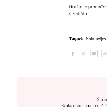
Oružje je pronađen
šetališta.
Molotovljev
Tagovi:
Šta s
Svake srede u podne
Me