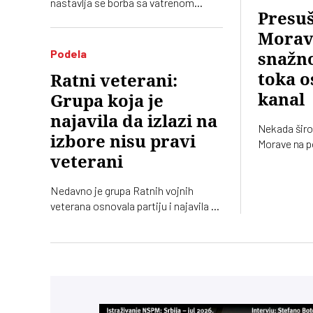
nastavlja se borba sa vatrenom
Presu
stihijom koja je zahvatila oko 1.500
hektara šume i niskog rastinja
Morav
Podela
snažn
toka o
Ratni veterani:
kanal
Grupa koja je
najavila da izlazi na
Nekada širo
izbore nisu pravi
Morave na 
danas je sve
veterani
kanal
Nedavno je grupa Ratnih vojnih
veterana osnovala partiju i najavila da
izlazi na izbore. Oni koji sebe nazivaju
„pravim veteranima“ ograđuju se od
njih