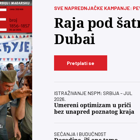
SVE NAPREDNJAČKE KAMPANJE: PEVA
Raja pod šatr
Dubai
Pretplati se
ISTRAŽIVANJE NSPM: SRBIJA – JUL
2026.
Umereni optimizam u priči
bez unapred poznatog kraja
SEĆANJA I BUDUĆNOST