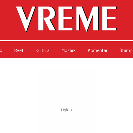
o
Svet
Kultura
Mozaik
Komentar
Štampa