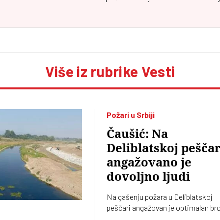
Više iz rubrike Vesti
Požari u Srbiji
Čaušić: Na
Deliblatskoj peščar
angažovano je
dovoljno ljudi
Na gašenju požara u Deliblatskoj
peščari angažovan je optimalan bro
ljudstva, a ima i četiri helikoptera,