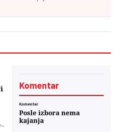
Komentar
i
Komentar
Posle izbora nema
kajanja
j