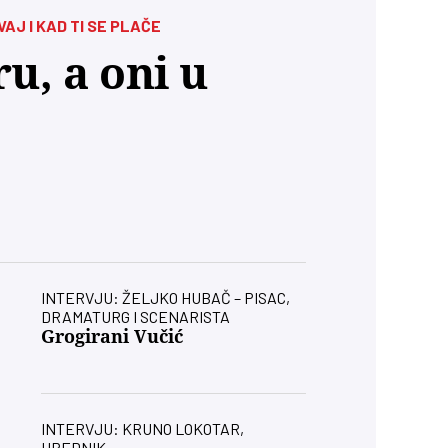
J I KAD TI SE PLAČE
u, a oni u
INTERVJU: ŽELJKO HUBAČ – PISAC,
DRAMATURG I SCENARISTA
Grogirani Vučić
INTERVJU: KRUNO LOKOTAR,
UREDNIK