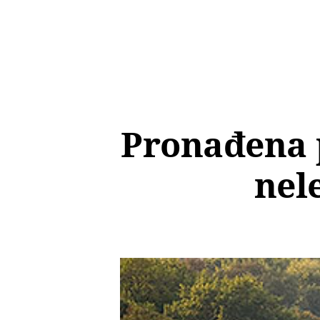
Pronađena p
nel