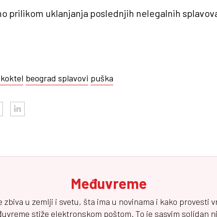
o prilikom uklanjanja poslednjih nelegalnih splavov
 koktel
beograd splavovi
puška
Međuvreme
e zbiva u zemlji i svetu, šta ima u novinama i kako provesti 
đuvreme
stiže elektronskom poštom. To je sasvim solidan njuz