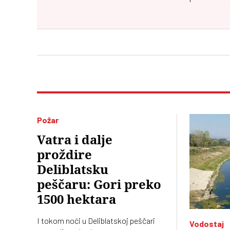
Požar
Vatra i dalje
proždire
Deliblatsku
peščaru: Gori preko
1500 hektara
I tokom noći u Deliblatskoj peščari
Vodostaj