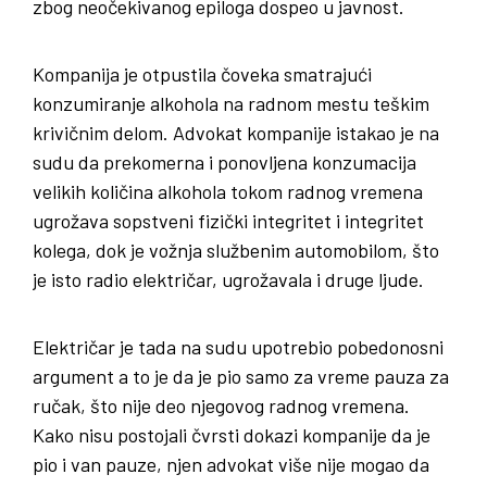
zbog neočekivanog epiloga dospeo u javnost.
Kompanija je otpustila čoveka smatrajući
konzumiranje alkohola na radnom mestu teškim
krivičnim delom. Advokat kompanije istakao je na
sudu da prekomerna i ponovljena konzumacija
velikih količina alkohola tokom radnog vremena
ugrožava sopstveni fizički integritet i integritet
kolega, dok je vožnja službenim automobilom, što
je isto radio električar, ugrožavala i druge ljude.
Električar je tada na sudu upotrebio pobedonosni
argument a to je da je pio samo za vreme pauza za
ručak, što nije deo njegovog radnog vremena.
Kako nisu postojali čvrsti dokazi kompanije da je
pio i van pauze, njen advokat više nije mogao da