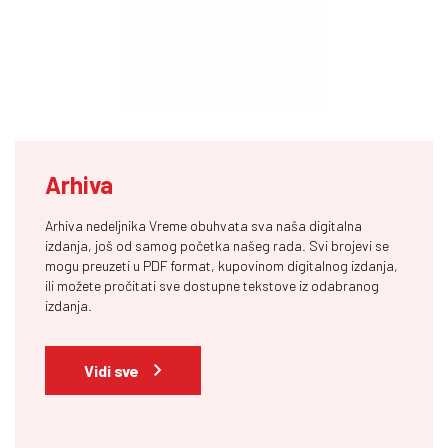
Arhiva
Arhiva nedeljnika Vreme obuhvata sva naša digitalna
izdanja, još od samog početka našeg rada. Svi brojevi se
mogu preuzeti u PDF format, kupovinom digitalnog izdanja,
ili možete pročitati sve dostupne tekstove iz odabranog
izdanja.
Vidi sve