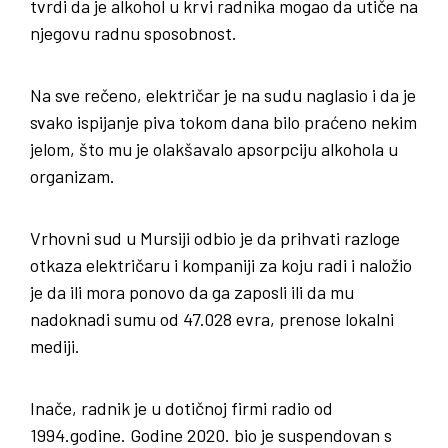
tvrdi da je alkohol u krvi radnika mogao da utiče na
njegovu radnu sposobnost.
Na sve rečeno, električar je na sudu naglasio i da je
svako ispijanje piva tokom dana bilo praćeno nekim
jelom, što mu je olakšavalo apsorpciju alkohola u
organizam.
Vrhovni sud u Mursiji odbio je da prihvati razloge
otkaza električaru i kompaniji za koju radi i naložio
je da ili mora ponovo da ga zaposli ili da mu
nadoknadi sumu od 47.028 evra, prenose lokalni
mediji.
Inače, radnik je u dotičnoj firmi radio od
1994.godine. Godine 2020. bio je suspendovan s