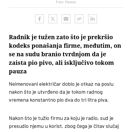
Foto: Pexels
Radnik je tužen zato što je prekršio
kodeks ponašanja firme, međutim, on
se na sudu branio tvrdnjom da je
zaista pio pivo, ali isključivo tokom
pauza
Neimenovani električar dobio je otkaz na poslu
nakon što je utvrđeno da je tokom radnog
vremena konstantno pio dva do tri litra piva.
Nakon što je tužio firmu za koju je radio, sud je
presudio njemu u korist, zbog čega je čitav slučaj