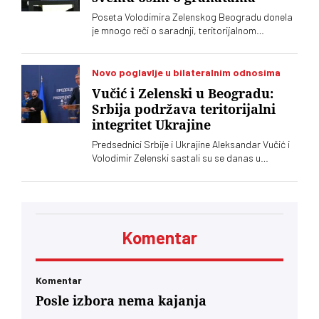
Poseta Volodimira Zelenskog Beogradu donela
je mnogo reči o saradnji, teritorijalnom
integritetu i evropskom putu, ali je jedna tema
ostala gotovo netaknuta – srpsko oružje koje
preko posrednika stiže u Ukrajinu. Vučić i
Novo poglavlje u bilateralnim odnosima
Zelenski o tome javno nisu želeli mnogo da kažu,
Vučić i Zelenski u Beogradu:
iako je jasno da obojica znaju o čemu je reč
Srbija podržava teritorijalni
integritet Ukrajine
Predsednici Srbije i Ukrajine Aleksandar Vučić i
Volodimir Zelenski sastali su se danas u
Beogradu, gde su razgovarali o političkim
odnosima, trgovini, energetici, infrastrukturi i
bezbednosti. Vučić je poručio da Srbija
podržava teritorijalni integritet Ukrajine
Komentar
Komentar
Posle izbora nema kajanja