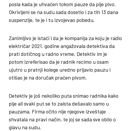
posla kada je uhvaćen tokom pauze da pije pivo.
Okrivljeni se na sudu sada dosetio i za tih 13 dana
suspenzije, te je i tu izvojevao pobedu.
Zanimljivo je istaći i da je kompanija za koju je radio
električar 2021. godine angažovala detektiva da
prati dotičnog u radno vreme. Detektiv im je
potom izreferisao da je radnik recimo u osam
ujutro u pratnji kolege uredno prijavio pauzu i
otišao je na doručak praćen pivom.
Detektiv je još nekoliko puta snimao radnika kako
pije ali svaki put se to zaista dešavalo samo u
pauzama. Firma očito nije njegove izveštaje
shvatala na pravi način, te joj se sada sve obilo o
glavu na sudu.