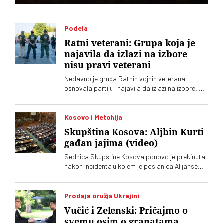
Podela
Ratni veterani: Grupa koja je
najavila da izlazi na izbore
nisu pravi veterani
Nedavno je grupa Ratnih vojnih veterana
osnovala partiju i najavila da izlazi na izbore. Oni
koji sebe nazivaju „pravim veteranima“ ograđuju
se od njih
Kosovo i Metohija
Skupština Kosova: Aljbin Kurti
gađan jajima (video)
Sednica Skupštine Kosova ponovo je prekinuta
nakon incidenta u kojem je poslanica Alijanse
Time Kadrijaj jajima gađala vršioca dužnosti
premijera Aljbina Kurtija
Prodaja oružja Ukrajini
Vučić i Zelenski: Pričajmo o
svemu osim o granatama