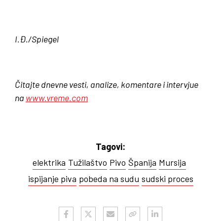
I.Đ./Spiegel
Čitajte dnevne vesti, analize, komentare i intervjue
na
www.vreme.com
Tagovi:
elektrika
Tužilaštvo
Pivo
Španija
Mursija
ispijanje piva
pobeda na sudu
sudski proces