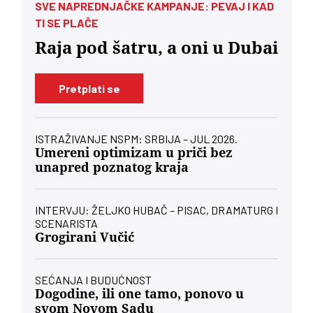
SVE NAPREDNJAČKE KAMPANJE: PEVAJ I KAD
TI SE PLAČE
Raja pod šatru, a oni u Dubai
Pretplati se
ISTRAŽIVANJE NSPM: SRBIJA – JUL 2026.
Umereni optimizam u priči bez
unapred poznatog kraja
INTERVJU: ŽELJKO HUBAČ – PISAC, DRAMATURG I
SCENARISTA
Grogirani Vučić
SEĆANJA I BUDUĆNOST
Dogodine, ili one tamo, ponovo u
svom Novom Sadu