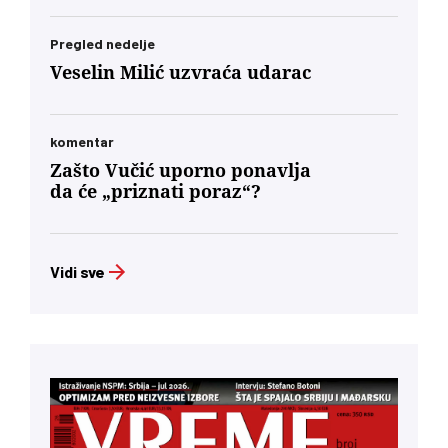
Pregled nedelje
Veselin Milić uzvraća udarac
komentar
Zašto Vučić uporno ponavlja
da će „priznati poraz“?
Vidi sve