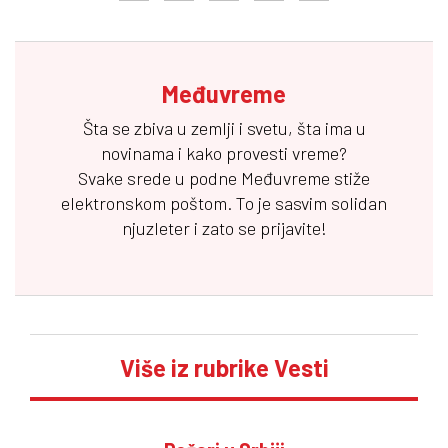
Međuvreme
Šta se zbiva u zemlji i svetu, šta ima u
novinama i kako provesti vreme?
Svake srede u podne
Međuvreme
stiže
elektronskom poštom. To je sasvim solidan
njuzleter i zato se prijavite!
Više iz rubrike Vesti