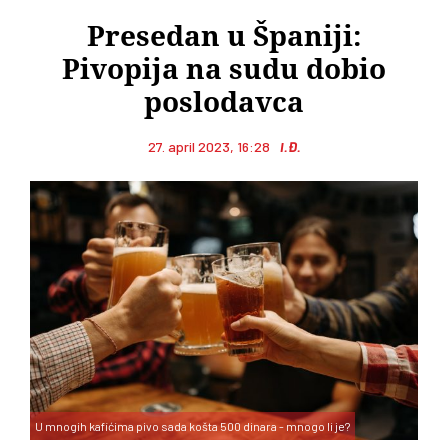
Presedan u Španiji:
Pivopija na sudu dobio
poslodavca
27. april 2023, 16:28
I.Đ.
U mnogih kafićima pivo sada košta 500 dinara - mnogo li je?