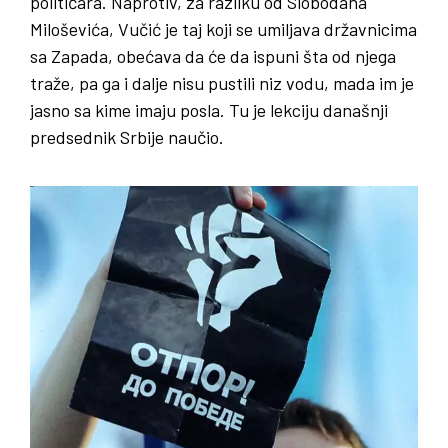
političara. Naprotiv, za razliku od Slobodana
Miloševića, Vučić je taj koji se umiljava državnicima
sa Zapada, obećava da će da ispuni šta od njega
traže, pa ga i dalje nisu pustili niz vodu, mada im je
jasno sa kime imaju posla. Tu je lekciju današnji
predsednik Srbije naučio.