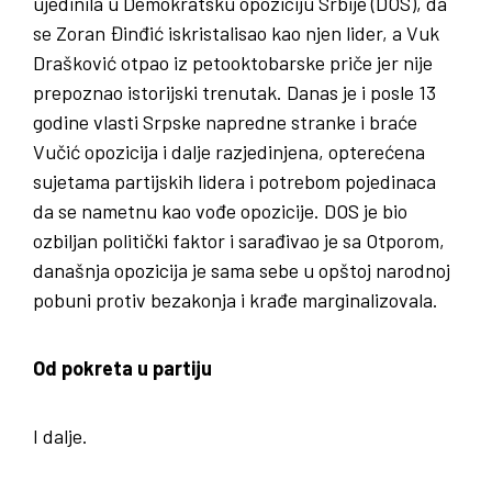
ujedinila u Demokratsku opoziciju Srbije (DOS), da
se Zoran Đinđić iskristalisao kao njen lider, a Vuk
Drašković otpao iz petooktobarske priče jer nije
prepoznao istorijski trenutak. Danas je i posle 13
godine vlasti Srpske napredne stranke i braće
Vučić opozicija i dalje razjedinjena, opterećena
sujetama partijskih lidera i potrebom pojedinaca
da se nametnu kao vođe opozicije. DOS je bio
ozbiljan politički faktor i sarađivao je sa Otporom,
današnja opozicija je sama sebe u opštoj narodnoj
pobuni protiv bezakonja i krađe marginalizovala.
Od pokreta u partiju
I dalje.