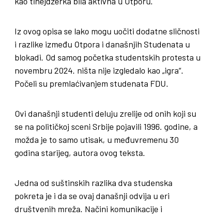
kao tinejdžerka bila aktivna u Otporu.
Iz ovog opisa se lako mogu uočiti dodatne sličnosti
i razlike između Otpora i današnjih Studenata u
blokadi. Od samog početka studentskih protesta u
novembru 2024. ništa nije izgledalo kao „igra“.
Počeli su premlaćivanjem studenata FDU.
Ovi današnji studenti deluju zrelije od onih koji su
se na političkoj sceni Srbije pojavili 1996. godine, a
možda je to samo utisak, u međuvremenu 30
godina starijeg, autora ovog teksta.
Jedna od suštinskih razlika dva studenska
pokreta je i da se ovaj današnji odvija u eri
društvenih mreža. Načini komunikacije i