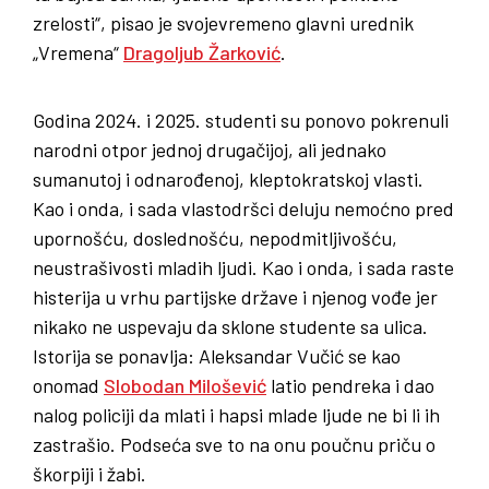
zrelosti“, pisao je svojevremeno glavni urednik
„Vremena“
Dragoljub Žarković
.
Godina 2024. i 2025. studenti su ponovo pokrenuli
narodni otpor jednoj drugačijoj, ali jednako
sumanutoj i odnarođenoj, kleptokratskoj vlasti.
Kao i onda, i sada vlastodršci deluju nemoćno pred
upornošću, doslednošću, nepodmitljivošću,
neustrašivosti mladih ljudi. Kao i onda, i sada raste
histerija u vrhu partijske države i njenog vođe jer
nikako ne uspevaju da sklone studente sa ulica.
Istorija se ponavlja: Aleksandar Vučić se kao
onomad
Slobodan Milošević
latio pendreka i dao
nalog policiji da mlati i hapsi mlade ljude ne bi li ih
zastrašio. Podseća sve to na onu poučnu priču o
škorpiji i žabi.