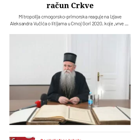
račun Crkve
Mitropolija crnogorsko-primorska reaguje na izjave
Aleksandra Vučića o litijama u Crnoj Gori 2020. koje „vrve od
nejasnoća”