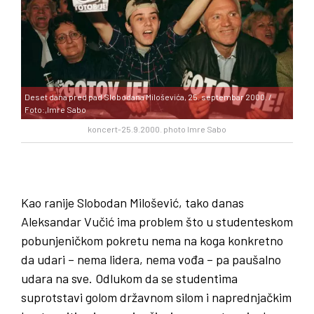
Deset dana pred pad Slobodana Miloševića, 25. septembar 2000. /
Foto:,Imre Sabo
koncert-25.9.2000. photo Imre Sabo
Kao ranije Slobodan Milošević, tako danas
Aleksandar Vučić ima problem što u studenteskom
pobunjeničkom pokretu nema na koga konkretno
da udari – nema lidera, nema vođa – pa paušalno
udara na sve. Odlukom da se studentima
suprotstavi golom državnom silom i naprednjačkim