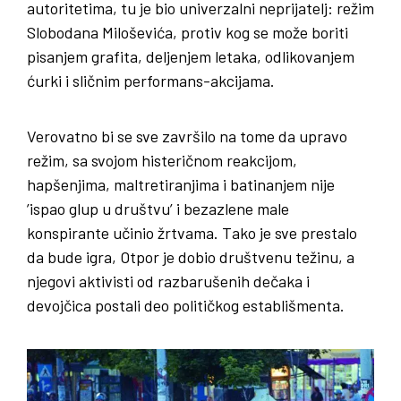
autoritetima, tu je bio univerzalni neprijatelj: režim
Slobodana Miloševića, protiv kog se može boriti
pisanjem grafita, deljenjem letaka, odlikovanjem
ćurki i sličnim performans-akcijama.
Verovatno bi se sve završilo na tome da upravo
režim, sa svojom histeričnom reakcijom,
hapšenjima, maltretiranjima i batinanjem nije
’ispao glup u društvu’ i bezazlene male
konspirante učinio žrtvama. Tako je sve prestalo
da bude igra, Otpor je dobio društvenu težinu, a
njegovi aktivisti od razbarušenih dečaka i
devojčica postali deo političkog establišmenta.