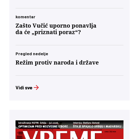
komentar
Zašto Vučić uporno ponavlja
da će „priznati poraz“?
Pregled nedelje
Režim protiv naroda i države
Vidi sve