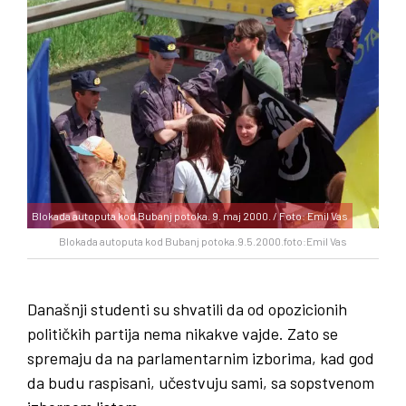
Blokada autoputa kod Bubanj potoka. 9. maj 2000. / Foto: Emil Vas
Blokada autoputa kod Bubanj potoka.9.5.2000.foto:Emil Vas
Današnji studenti su shvatili da od opozicionih
političkih partija nema nikakve vajde. Zato se
spremaju da na parlamentarnim izborima, kad god
da budu raspisani, učestvuju sami, sa sopstvenom