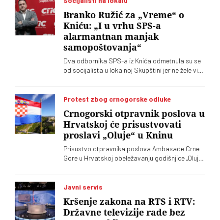
Socijalisti na lokalu
Branko Ružić za „Vreme“ o
Kniću: „I u vrhu SPS-a
alarmantnan manjak
samopoštovanja“
Dva odbornika SPS-a iz Knića odmetnula su se
od socijalista u lokalnoj Skupštini jer ne žele više
da imaju posla sa "nasilnim i neobrazovanim"
naprednjacima. Jedan od njih kaže za „Vreme“
da je „SNS u Kniću nasilna skupina
Protest zbog crnogorske odluke
neobrazovanih ljudi" sa kojima ne žele ni sad, niti
Crnogorski otpravnik poslova u
ikada više, da sarađuju. Branko Ružić za
Hrvatskoj će prisustvovati
„Vreme“ kaže da je alarmantno da tendencije
proslavi „Oluje“ u Kninu
odricanja od izvornih principa i mazohizma
postoje ne samo na lokalu, već i u samom vrhu
Prisustvo otpravnika poslova Ambasade Crne
SPS-a
Gore u Hrvatskoj obeležavanju godišnjice „Oluje“
u Kninu izazvalo je političke reakcije u Srbiji.
Vučić je poručio da je reč o proslavi zločina
počinjenih nad srpskim narodom
Javni servis
Kršenje zakona na RTS i RTV:
Državne televizije rade bez