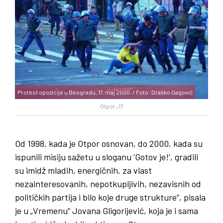
Protest opozicije u Beogradu, 17. maj 2000. / Foto: Draško Gagović
Otpor_17
Od 1998, kada je Otpor osnovan, do 2000, kada su
ispunili misiju sažetu u sloganu ’Gotov je!’, gradili
su imidž mladih, energičnih, za vlast
nezainteresovanih, nepotkupljivih, nezavisnih od
političkih partija i bilo koje druge strukture“, pisala
je u „Vremenu“ Jovana Gligorijević, koja je i sama