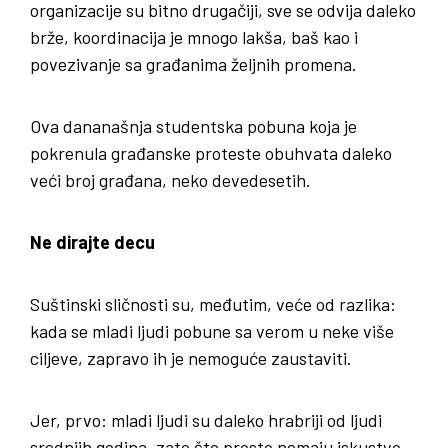
organizacije su bitno drugačiji, sve se odvija daleko
brže, koordinacija je mnogo lakša, baš kao i
povezivanje sa građanima željnih promena.
Ova dananašnja studentska pobuna koja je
pokrenula građanske proteste obuhvata daleko
veći broj građana, neko devedesetih.
Ne dirajte decu
Suštinski sličnosti su, međutim, veće od razlika:
kada se mladi ljudi pobune sa verom u neke više
ciljeve, zapravo ih je nemoguće zaustaviti.
Jer, prvo: mladi ljudi su daleko hrabriji od ljudi
srednjih godina, zato što prosto nemaju iskustvo