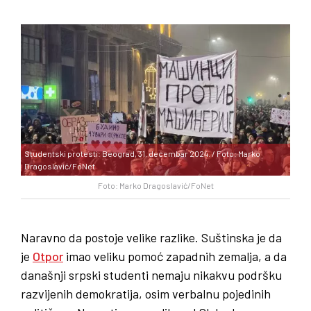
Studentski protesti: Beograd, 31. decembar 2024. / Foto: Marko
Dragoslavić/FoNet
Foto: Marko Dragoslavić/FoNet
Naravno da postoje velike razlike. Suštinska je da
je
Otpor
imao veliku pomoć zapadnih zemalja, a da
današnji srpski studenti nemaju nikakvu podršku
razvijenih demokratija, osim verbalnu pojedinih