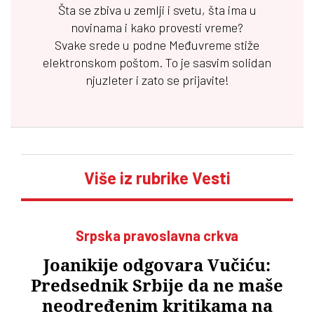
Šta se zbiva u zemlji i svetu, šta ima u
novinama i kako provesti vreme?
Svake srede u podne
Međuvreme
stiže
elektronskom poštom. To je sasvim solidan
njuzleter i zato se prijavite!
Više iz rubrike Vesti
Srpska pravoslavna crkva
Joanikije odgovara Vučiću:
Predsednik Srbije da ne maše
neodređenim kritikama na