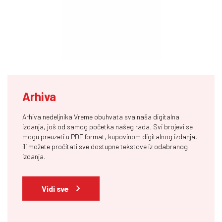
Arhiva
Arhiva nedeljnika Vreme obuhvata sva naša digitalna
izdanja, još od samog početka našeg rada. Svi brojevi se
mogu preuzeti u PDF format, kupovinom digitalnog izdanja,
ili možete pročitati sve dostupne tekstove iz odabranog
izdanja.
Vidi sve