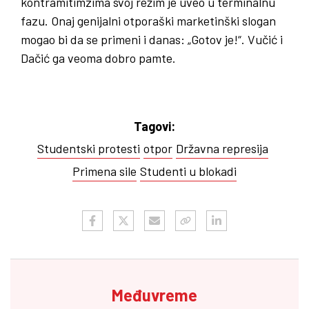
kontramitimzima svoj režim je uveo u terminalnu
fazu. Onaj genijalni otporaški marketinški slogan
mogao bi da se primeni i danas: „Gotov je!“. Vučić i
Dačić ga veoma dobro pamte.
Tagovi:
Studentski protesti
otpor
Državna represija
Primena sile
Studenti u blokadi
Međuvreme