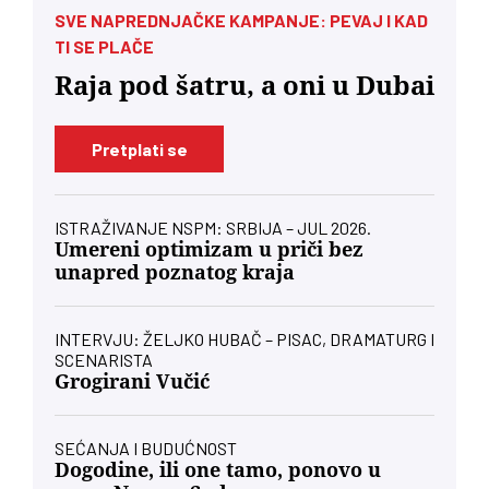
SVE NAPREDNJAČKE KAMPANJE: PEVAJ I KAD
TI SE PLAČE
Raja pod šatru, a oni u Dubai
Pretplati se
ISTRAŽIVANJE NSPM: SRBIJA – JUL 2026.
Umereni optimizam u priči bez
unapred poznatog kraja
INTERVJU: ŽELJKO HUBAČ – PISAC, DRAMATURG I
SCENARISTA
Grogirani Vučić
SEĆANJA I BUDUĆNOST
Dogodine, ili one tamo, ponovo u