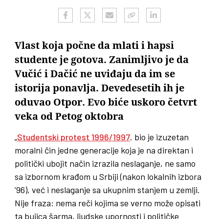
Vlast koja počne da mlati i hapsi
studente je gotova. Zanimljivo je da
Vučić i Dačić ne uviđaju da im se
istorija ponavlja. Devedesetih ih je
oduvao Otpor. Evo biće uskoro četvrt
veka od Petog oktobra
„
Studentski protest 1996/1997
. bio je izuzetan
moralni čin jedne generacije koja je na direktan i
politički ubojit način izrazila neslaganje, ne samo
sa izbornom krađom u Srbiji (nakon lokalnih izbora
’96), već i neslaganje sa ukupnim stanjem u zemlji.
Nije fraza: nema reči kojima se verno može opisati
ta bujica šarma, ljudske upornosti i političke