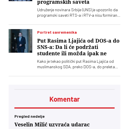
programskih saveta
Udruženje novinara Srbije (UNS) je upozorilo da
programski saveti RTS-a i RTV-a nisu formirani
nakon isteka mandata njihovih članova, zbog
čega se postavlja pitanje poštovanja zakonskih
procedura i funkcionisanja mehanizama
Portret savremenika
kontrole javnih medijskih servisa
Put Rasima Ljajića od DOS-a do
SNS-a: Da li će podržati
studente ili možda ipak ne
Kako je tekao politički put Rasima Ljajića od
muslimanskog SDA, preko DOS-a, do preleta
Vučiću i konačno otklona od naprednjaka. Da li
će se usuditi da javno podrži studente?
Komentar
Pregled nedelje
Veselin Milić uzvraća udarac