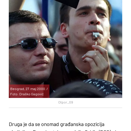
Beograd, 27. maj 2000. /
Foto: Draško Gagović
Otpor_09
Druga je da se onomad građanska opozicija