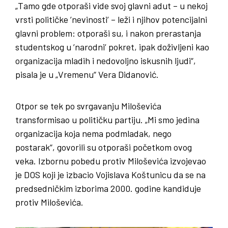
„Tamo gde otporaši vide svoj glavni adut – u nekoj
vrsti političke ’nevinosti’ – leži i njihov potencijalni
glavni problem: otporaši su, i nakon prerastanja
studentskog u ’narodni’ pokret, ipak doživljeni kao
organizacija mladih i nedovoljno iskusnih ljudi“,
pisala je u „Vremenu“ Vera Didanović.
Otpor se tek po svrgavanju Miloševića
transformisao u političku partiju. „Mi smo jedina
organizacija koja nema podmladak, nego
postarak“, govorili su otporaši početkom ovog
veka. Izbornu pobedu protiv Miloševića izvojevao
je DOS koji je izbacio Vojislava Koštunicu da se na
predsedničkim izborima 2000. godine kandiduje
protiv Miloševića.