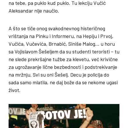
na tebe, pa puklo kud puklo. Tu lekciju Vučić
Aleksandar nije naučio.
A što se tiče onog svakodnevnog histeričnog
vrištanja na Pinku i Informeru, na Hepiju i Prvoj,
Vučića, Vučevića, Brnabić, Siniše Malog… u horu
sa Vojislavom Šešeljem da su studenti teroristi – tu
ne slede prekršajne tužbe za klevetu, već krivične
za ugrožavanje lične bezbednosti i podstrekivanje
na mržnju. Svi su oni Šešelj. Decu je policija do
sada samo mlatila, ne daj bože da se nekome ugasi
život.