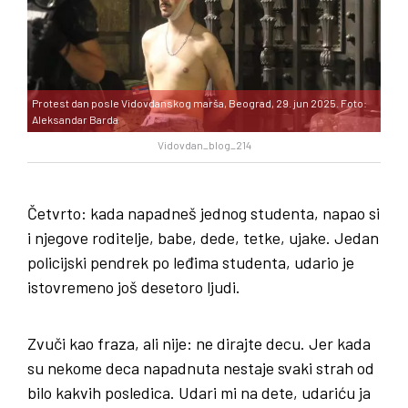
Protest dan posle Vidovdanskog marša, Beograd, 29. jun 2025. Foto:
Aleksandar Barda
Vidovdan_blog_214
Četvrto: kada napadneš jednog studenta, napao si
i njegove roditelje, babe, dede, tetke, ujake. Jedan
policijski pendrek po leđima studenta, udario je
istovremeno još desetoro ljudi.
Zvuči kao fraza, ali nije: ne dirajte decu. Jer kada
su nekome deca napadnuta nestaje svaki strah od
bilo kakvih posledica. Udari mi na dete, udariću ja