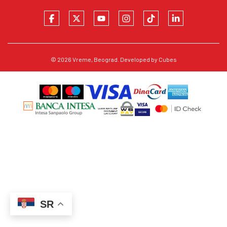
© 2026
Vreme
, Beograd. Developed by
Cubes
SR