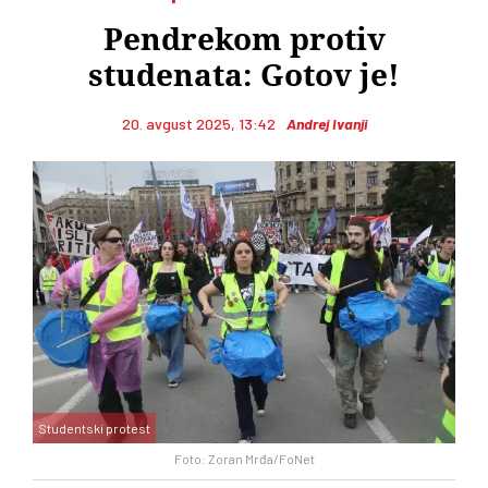
Pendrekom protiv
studenata: Gotov je!
20. avgust 2025, 13:42
Andrej Ivanji
Studentski protest
Foto: Zoran Mrđa/FoNet