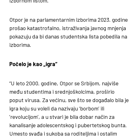
izbornom listom.
Otpor je na parlamentarnim izborima 2023. godine
prošao katastrofalno, istraživanja javnog mnjenja
pokazuju da bi danas studentska lista pobedila na
izborima.
Počelo je kao „igra“
“U leto 2000. godine, Otpor se Srbijom, najviše
među studentima i srednjoškolcima, proširio
poput virusa. Za većinu, sve što se događalo bila je
igra koju su voleli da nazivaju ‘borbom’ ili
’revolucijom’, a u stvari je bila dobar način za
kanalisanje adolescentskog i pubertetskog bunta.
Umesto svađa i sukoba sa roditeljima i ostalim