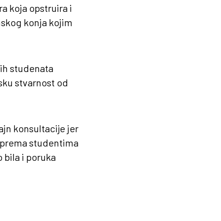
 koja opstruira i
nskog konja kojim
nih studenata
msku stvarnost od
jn konsultacije jer
os prema studentima
 bila i poruka