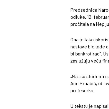
Predsednica Narod
odluke, 12. februa
pročitala na Hepij
Ona je tako iskoris
nastave blokade o
bi bankrotirao“. Us
zaslužuju veću fin
„Nas su studenti n
Ane Brnabić, obja
profesorka.
U tekstu je napisa