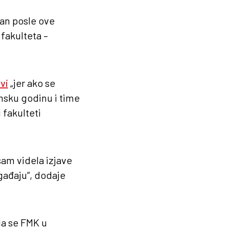
an posle ove
fakulteta –
vi
„jer ako se
msku godinu i time
 fakulteti
sam videla izjave
gađaju“, dodaje
da se FMK u