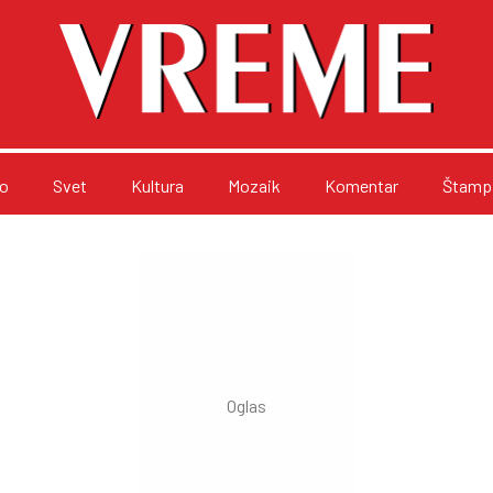
o
Svet
Kultura
Mozaik
Komentar
Štampa