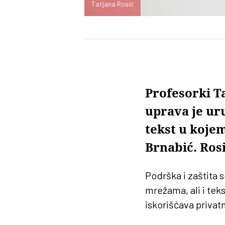
Tatjana Rosić
Profesorki Ta
uprava je uru
tekst u koje
Brnabić. Ros
Podrška i zaštita 
mrežama, ali i tek
iskorišćava privat