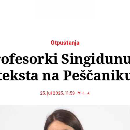
Otpuštanja
rofesorki Singidun
teksta na Peščanik
23. jul 2025, 11:59
M. L. J.