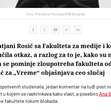
Foto: Printskrin/YouTube/FMK Beograd
tjani Rosić sa Fakulteta za medije i
čila otkaz, a razlog za to je, kako su 
m se pominje zloupotreba fakulteta o
ić za „Vreme“ objašnjava ceo slučaj
sopstvenih studenata, jedan komentar na tuđi post 
st u kojem se raskrinkava kako vlast, a posebno
Ana B
ne fakultete tokom blokada.