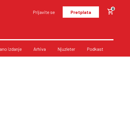
0
Prijavite se
Pretplata
no izdanje
Arhiva
Njuzleter
Podkast