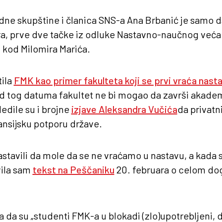
ne skupštine i članica SNS-a Ana Brbanić je samo d
ra, prve dve tačke iz odluke Nastavno-naučnog veća 
u kod Milomira Marića.
tila
FMK kao primer fakulteta koji se prvi vraća nasta
d tog datuma fakultet ne bi mogao da završi akade
ledile su i brojne
izjave Aleksandra Vučića
da privatni
ansijsku potporu države.
astavili da mole da se ne vraćamo u nastavu, a kada 
vila sam
tekst na Peščaniku
20. februara o celom do
la da su „studenti FMK-a u blokadi (zlo)upotrebljeni, 