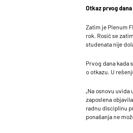
Otkaz prvog dana 
Zatim je Plenum FM
rok. Rosić se zatim
studenata nije dola
Prvog dana kada se
o otkazu. U rešenju
„Na osnovu uvida u 
zaposlena objavila
radnu disciplinu 
ponašanja ne može