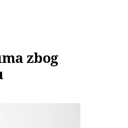
uma zbog
u