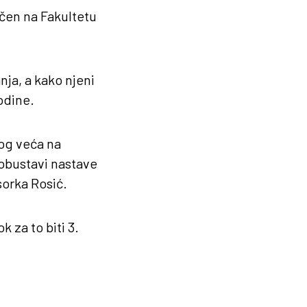
učen na Fakultetu
nja, a kako njeni
odine.
og veća na
 obustavi nastave
sorka Rosić.
 za to biti 3.