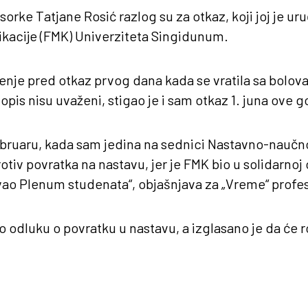
sorke Tatjane Rosić razlog su za otkaz, koji joj je ur
ikacije (FMK) Univerziteta Singidunum.
šenje pred otkaz prvog dana kada se vratila sa bolova
opis nisu uvaženi, stigao je i sam otkaz 1. juna ove g
februaru, kada sam jedina na sednici Nastavno-naučn
rotiv povratka na nastavu, jer je FMK bio u solidarnoj
vao Plenum studenata“, objašnjava za „Vreme“ profe
 odluku o povratku u nastavu, a izglasano je da će rok