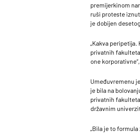
premijerkinom nara
ruši proteste izn
je dobijen desetogo
„Kakva peripetija.
privatnih fakultet
one korporativne“, 
Umeđuvremenu je na
je bila na bolovan
privatnih fakulteta
državnim univerzi
„Bila je to formul