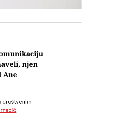
 komunikaciju
naveli, njen
d Ane
na društvenim
rnabić
,