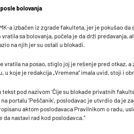
posle bolovanja
K-a izbačen iz zgrade fakulteta, jer je pokušao da sp
 vratila sa bolovanja, počela je da drži predavanja, a
zio na njih jer su ostali u blokadi.
 vratila na posao, stiglo joj je rešenje pred otkaz, 
, u koje je redakcija „Vremena“ imala uvid, stoji i ob
tekst pod nazivom ‘Čije su blokade privatnih fakultet
 na portalu ‘Peščanik’, poslodavac je utvrdio da je z
propisanu aktom poslodavaca Pravilnikom o radu, us
 da nastavi rad kod poslodavca.“