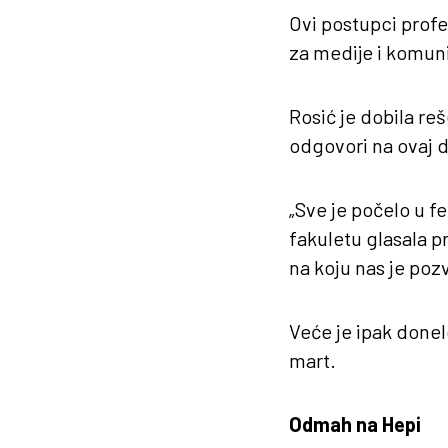
Ovi postupci profe
za medije i komun
Rosić je dobila re
odgovori na ovaj d
„Sve je počelo u 
fakuletu glasala p
na koju nas je poz
Veće je ipak donelo
mart.
Odmah na Hepi