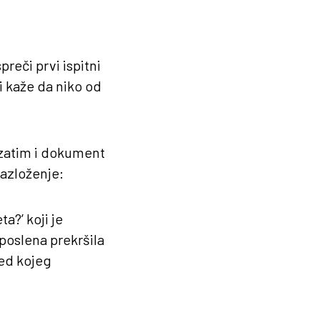
reči prvi ispitni
li kaže da niko od
a zatim i dokument
razloženje:
a?’ koji je
aposlena prekršila
led kojeg