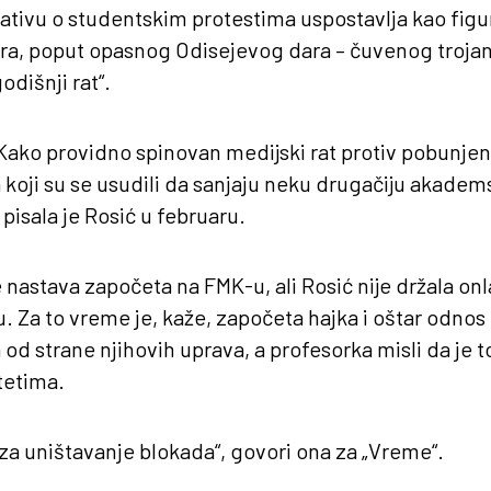
tivu o studentskim protestima uspostavlja kao figura
utra, poput opasnog Odisejevog dara – čuvenog troja
dišnji rat“.
 Kako providno spinovan medijski rat protiv pobunje
a koji su se usudili da sanjaju neku drugačiju akade
pisala je Rosić u februaru.
stava započeta na FMK-u, ali Rosić nije držala onla
ju. Za to vreme je, kaže, započeta hajka i oštar odn
 od strane njihovih uprava, a profesorka misli da je to
tetima.
a za uništavanje blokada“, govori ona za „Vreme“.