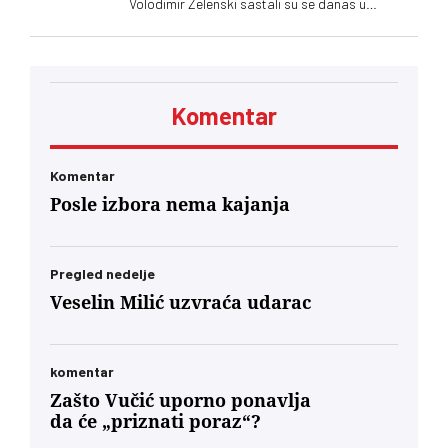
Volodimir Zelenski sastali su se danas u
Beogradu, gde su razgovarali o političkim
odnosima, trgovini, energetici, infrastrukturi i
bezbednosti. Vučić je poručio da Srbija
podržava teritorijalni integritet Ukrajine
Komentar
Komentar
Posle izbora nema kajanja
Pregled nedelje
Veselin Milić uzvraća udarac
komentar
Zašto Vučić uporno ponavlja
da će „priznati poraz“?