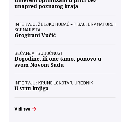
Umereni optimizam u priči bez
unapred poznatog kraja
INTERVJU: ŽELJKO HUBAČ – PISAC, DRAMATURG I
SCENARISTA
Grogirani Vučić
SEĆANJA I BUDUĆNOST
Dogodine, ili one tamo, ponovo u
svom Novom Sadu
INTERVJU: KRUNO LOKOTAR, UREDNIK
U vrtu knjiga
Vidi sve