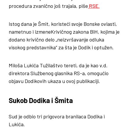
procedura zvanično još trajala, piše
RSE.
Istog dana je Šmit, koristeći svoje Bonske ovlasti,
nametnuo i izmeneKrivičnog zakona BiH, kojima je
dodano krivično delo „neizvršavanje odluka
visokog predstavnika“ za šta je Dodik i optužen.
Miloša Lukića Tužilaštvo tereti, da je kao v.d.
direktora Službenog glasnika RS-a, omogućio
objavu Dodikovih ukaza u ovoj publikaciji.
Sukob Dodika i Šmita
Sud je odbio tri prigovora branilaca Dodika i
Lukića.