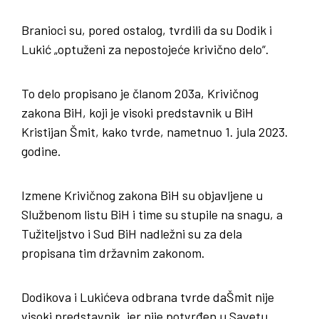
Branioci su, pored ostalog, tvrdili da su Dodik i
Lukić „optuženi za nepostojeće krivično delo“.
To delo propisano je članom 203a, Krivičnog
zakona BiH, koji je visoki predstavnik u BiH
Kristijan Šmit, kako tvrde, nametnuo 1. jula 2023.
godine.
Izmene Krivičnog zakona BiH su objavljene u
Službenom listu BiH i time su stupile na snagu, a
Tužiteljstvo i Sud BiH nadležni su za dela
propisana tim državnim zakonom.
Dodikova i Lukićeva odbrana tvrde daŠmit nije
visoki predstavnik, jer nije potvrđen u Savetu