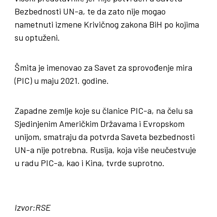
Bezbednosti UN-a, te da zato nije mogao
nametnuti izmene Krivičnog zakona BiH po kojima
su optuženi.
Šmita je imenovao za Savet za sprovođenje mira
(PIC) u maju 2021. godine.
Zapadne zemlje koje su članice PIC-a, na čelu sa
Sjedinjenim Američkim Državama i Evropskom
unijom, smatraju da potvrda Saveta bezbednosti
UN-a nije potrebna. Rusija, koja više neučestvuje
u radu PIC-a, kao i Kina, tvrde suprotno.
Izvor:RSE