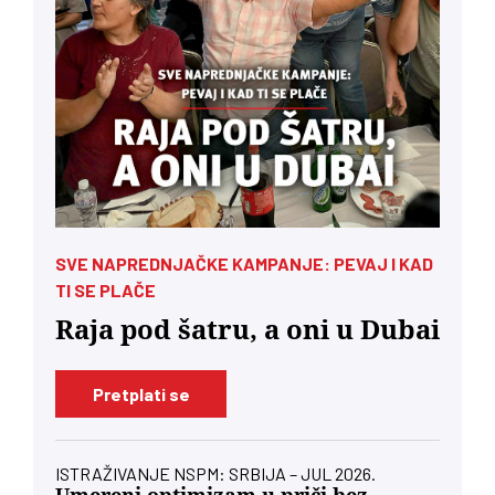
SVE NAPREDNJAČKE KAMPANJE: PEVAJ I KAD
TI SE PLAČE
Raja pod šatru, a oni u Dubai
Pretplati se
ISTRAŽIVANJE NSPM: SRBIJA – JUL 2026.