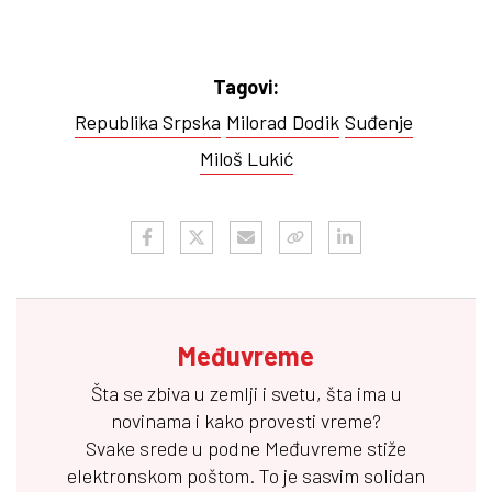
Tagovi:
Republika Srpska
Milorad Dodik
Suđenje
Miloš Lukić
Međuvreme
Šta se zbiva u zemlji i svetu, šta ima u
novinama i kako provesti vreme?
Svake srede u podne
Međuvreme
stiže
elektronskom poštom. To je sasvim solidan