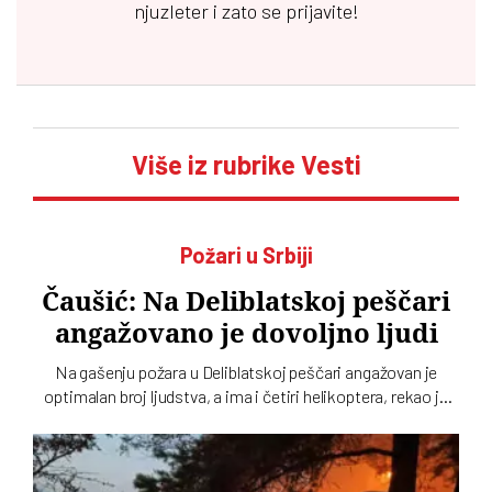
njuzleter i zato se prijavite!
Više iz rubrike Vesti
Požari u Srbiji
Čaušić: Na Deliblatskoj peščari
angažovano je dovoljno ljudi
Na gašenju požara u Deliblatskoj peščari angažovan je
optimalan broj ljudstva, a ima i četiri helikoptera, rekao je
Luka Čaušić pomoćnik ministra Ministarstva unutrašnjih
poslova. Požarom je zahvaćeno oko hiljadu i po i više
hektara šume i niskog rastinja