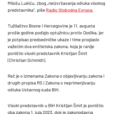
Milošu Lukiću, zbog „neizvršavanja odluka visokog
predstavnika“, piše
Radio Slobodna Evropa.
Tužilaštvo Bosne i Hercegovine je 11. avgusta
prošle godine podiglo optužnicu protiv Dodika, jer
je potpisao predsedničke ukaze i time proglasio
važećim dva entitetska zakona, koja je ranije
poništio visoki predstavnik Kristijan Šmit
(Christian Schmidt).
Reč je o izmenama Zakona o objavljivanju zakona i
drugih propisa RS i Zakona o neprimenjivanju
odluka Ustavnog suda BiH.
Visoki predstavnik u BiH Kristijan Šmit je poništio
oba zakona 1. jula 2023. dok je zakonodavna