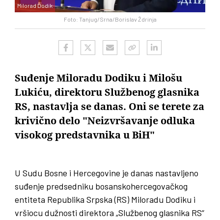
Milorad Dodik
Foto: Tanjug/Srna/Borislav Ždrinja
Suđenje Miloradu Dodiku i Milošu
Lukiću, direktoru Službenog glasnika
RS, nastavlja se danas. Oni se terete za
krivično delo "Neizvršavanje odluka
visokog predstavnika u BiH"
U Sudu Bosne i Hercegovine je danas nastavljeno
suđenje predsedniku bosanskohercegovačkog
entiteta Republika Srpska (RS) Miloradu Dodiku i
vršiocu dužnosti direktora „Službenog glasnika RS“