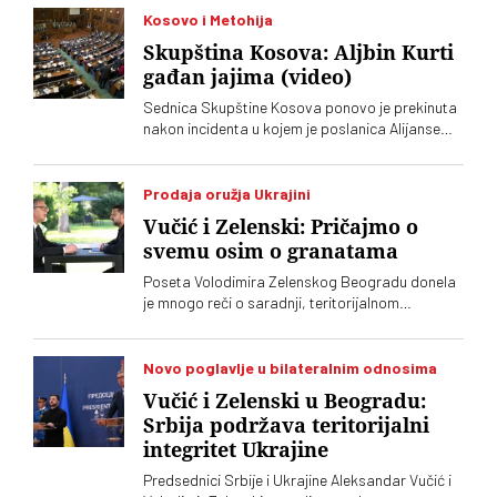
Kosovo i Metohija
Skupština Kosova: Aljbin Kurti
gađan jajima (video)
Sednica Skupštine Kosova ponovo je prekinuta
nakon incidenta u kojem je poslanica Alijanse
Time Kadrijaj jajima gađala vršioca dužnosti
premijera Aljbina Kurtija
Prodaja oružja Ukrajini
Vučić i Zelenski: Pričajmo o
svemu osim o granatama
Poseta Volodimira Zelenskog Beogradu donela
je mnogo reči o saradnji, teritorijalnom
integritetu i evropskom putu, ali je jedna tema
ostala gotovo netaknuta – srpsko oružje koje
preko posrednika stiže u Ukrajinu. Vučić i
Novo poglavlje u bilateralnim odnosima
Zelenski o tome javno nisu želeli mnogo da kažu,
Vučić i Zelenski u Beogradu:
iako je jasno da obojica znaju o čemu je reč
Srbija podržava teritorijalni
integritet Ukrajine
Predsednici Srbije i Ukrajine Aleksandar Vučić i