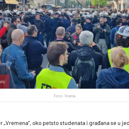
enti
Foto: Vreme
er „Vremena“, oko petsto studenata i građana se u j