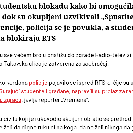
studentsku blokadu kako bi omogućil
dok su okupljeni uzvikivali „Spustite
ncije, policija se je povukla, a stude
da blokiraju RTS
 u sve većem broju pristižu do zgrade Radio-televizij
 a Takovska ulica je zatvorena za saobraćaj.
iko kordona
policije
pojavilo se ispred RTS-a, čije su 
Gurajući studente i građane, napravili su prolaz za r
 u zgradu
, javlja reporter „Vremena“.
u civilu koji je rukovodio akcijom obratio se pretho
e želi da digne ruku ni na koga, da ne želi nikoga da 