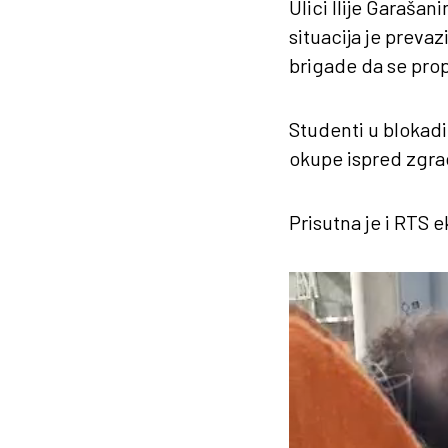
Ulici Ilije Garaša
situacija je preva
brigade da se prop
Studenti u blokadi
okupe ispred zgrad
Prisutna je i RTS 
Pregledač
video
zapisa