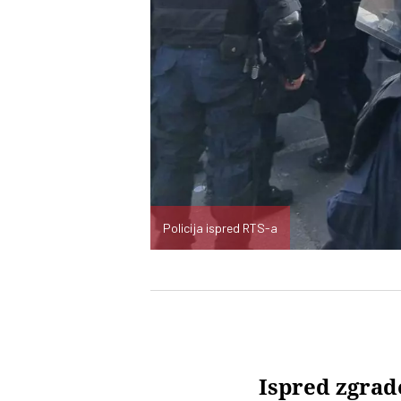
Policija ispred RTS-a
Ispred zgrade