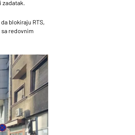
ni zadatak.
 da blokiraju RTS,
i sa redovnim