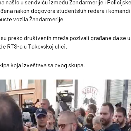
nina našlo u sendviču između Žandarmerije i Policijsk
ziđena nakon dogovora studentskih redara i komandir
uste vozila Žandarmerije.
 su preko društvenih mreža pozivali građane da se 
e RTS-a u Takovskoj ulici.
ekipa koja izveštava sa ovog skupa.