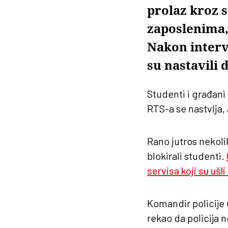
prolaz kroz 
zaposlenima, 
Nakon interve
su nastavili 
Studenti i građani
RTS-a se nastvlja,
Rano jutros nekol
blokirali studenti.
servisa koji su ušli
Komandir policije 
rekao da policija n