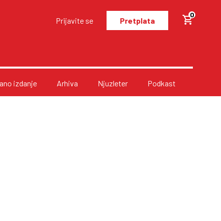
0
Prijavite se
Pretplata
no izdanje
Arhiva
Njuzleter
Podkast