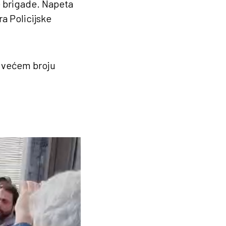
e brigade. Napeta
a Policijske
u većem broju