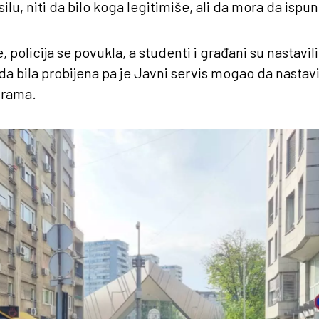
silu, niti da bilo koga legitimiše, ali da mora da ispu
 policija se povukla, a studenti i građani su nastavili
da bila probijena pa je Javni servis mogao da nastav
grama.