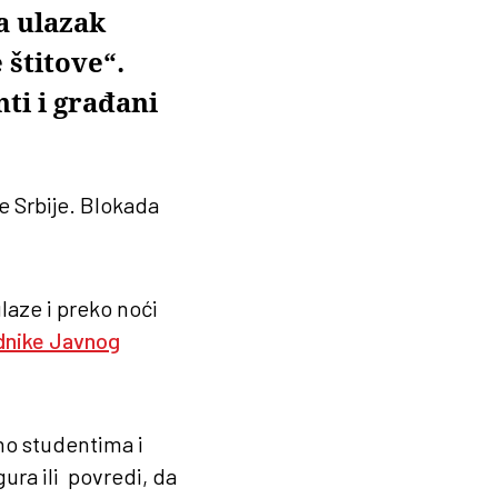
a ulazak
 štitove“.
nti i građani
e Srbije. Blokada
ulaze i preko noći
adnike Javnog
dno studentima i
gura ili povredi, da