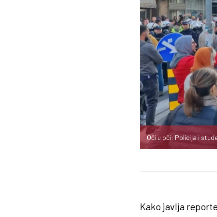
Oči u oči: Policija i stud
Kako javlja report