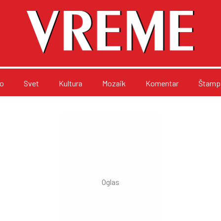
o
Svet
Kultura
Mozaik
Komentar
Štampa