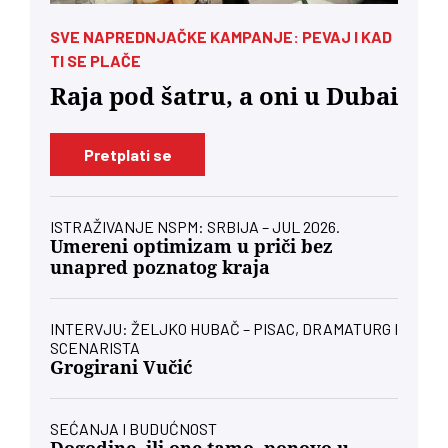
SVE NAPREDNJAČKE KAMPANJE: PEVAJ I KAD
TI SE PLAČE
Raja pod šatru, a oni u Dubai
Pretplati se
ISTRAŽIVANJE NSPM: SRBIJA – JUL 2026.
Umereni optimizam u priči bez
unapred poznatog kraja
INTERVJU: ŽELJKO HUBAČ – PISAC, DRAMATURG I
SCENARISTA
Grogirani Vučić
SEĆANJA I BUDUĆNOST