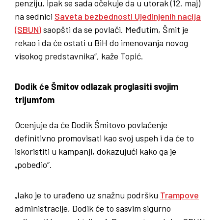
penziju, ipak se sada očekuje da u utorak (12. maj)
na sednici
Saveta bezbednosti Ujedinjenih nacija
(SBUN)
saopšti da se povlači. Međutim, Šmit je
rekao i da će ostati u BiH do imenovanja novog
visokog predstavnika“, kaže Topić.
Dodik će Šmitov odlazak proglasiti svojim
trijumfom
Ocenjuje da će Dodik Šmitovo povlačenje
definitivno promovisati kao svoj uspeh i da će to
iskoristiti u kampanji, dokazujući kako ga je
„pobedio“.
„Iako je to urađeno uz snažnu podršku
Trampove
administracije, Dodik će to sasvim sigurno