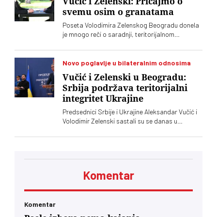
Vučić i Zelenski: Pričajmo o
svemu osim o granatama
Poseta Volodimira Zelenskog Beogradu donela
je mnogo reči o saradnji, teritorijalnom
integritetu i evropskom putu, ali je jedna tema
ostala gotovo netaknuta – srpsko oružje koje
preko posrednika stiže u Ukrajinu. Vučić i
Novo poglavlje u bilateralnim odnosima
Zelenski o tome javno nisu želeli mnogo da kažu,
Vučić i Zelenski u Beogradu:
iako je jasno da obojica znaju o čemu je reč
Srbija podržava teritorijalni
integritet Ukrajine
Predsednici Srbije i Ukrajine Aleksandar Vučić i
Volodimir Zelenski sastali su se danas u
Beogradu, gde su razgovarali o političkim
odnosima, trgovini, energetici, infrastrukturi i
bezbednosti. Vučić je poručio da Srbija
podržava teritorijalni integritet Ukrajine
Komentar
Komentar