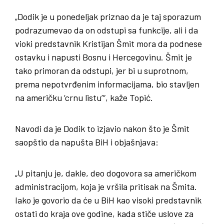
„Dodik je u ponedeljak priznao da je taj sporazum
podrazumevao da on odstupi sa funkcije, ali i da
vioki predstavnik Kristijan Šmit mora da podnese
ostavku i napusti Bosnu i Hercegovinu. Šmit je
tako primoran da odstupi, jer bi u suprotnom,
prema nepotvrđenim informacijama, bio stavljen
na američku ‘crnu listu’“, kaže Topić.
Navodi da je Dodik to izjavio nakon što je Šmit
saopštio da napušta BiH i objašnjava:
„U pitanju je, dakle, deo dogovora sa američkom
administracijom, koja je vršila pritisak na Šmita.
Iako je govorio da će u BiH kao visoki predstavnik
ostati do kraja ove godine, kada stiče uslove za