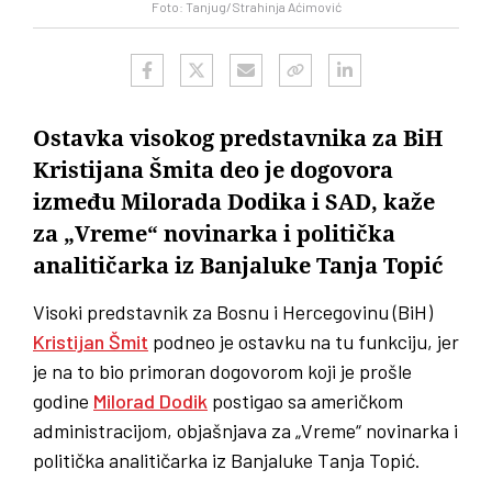
Foto: Tanjug/Strahinja Aćimović
Ostavka visokog predstavnika za BiH
Kristijana Šmita deo je dogovora
između Milorada Dodika i SAD, kaže
za „Vreme“ novinarka i politička
analitičarka iz Banjaluke Tanja Topić
Visoki predstavnik za Bosnu i Hercegovinu (BiH)
Kristijan Šmit
podneo je ostavku na tu funkciju, jer
je na to bio primoran dogovorom koji je prošle
godine
Milorad Dodik
postigao sa američkom
administracijom, objašnjava za „Vreme“ novinarka i
politička analitičarka iz Banjaluke Tanja Topić.