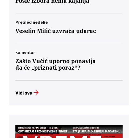
Posle izbora nema kajanja
Pregled nedelje
Veselin Milić uzvraća udarac
komentar
Zašto Vučić uporno ponavlja
da će „priznati poraz“?
Vidi sve