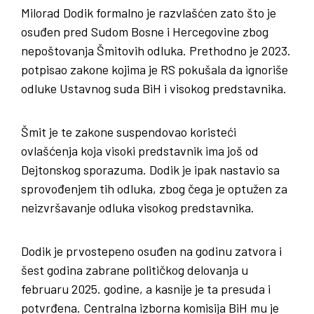
Milorad Dodik formalno je razvlašćen zato što je
osuđen pred Sudom Bosne i Hercegovine zbog
nepoštovanja Šmitovih odluka. Prethodno je 2023.
potpisao zakone kojima je RS pokušala da ignoriše
odluke Ustavnog suda BiH i visokog predstavnika.
Šmit je te zakone suspendovao koristeći
ovlašćenja koja visoki predstavnik ima još od
Dejtonskog sporazuma. Dodik je ipak nastavio sa
sprovođenjem tih odluka, zbog čega je optužen za
neizvršavanje odluka visokog predstavnika.
Dodik je prvostepeno osuđen na godinu zatvora i
šest godina zabrane političkog delovanja u
februaru 2025. godine, a kasnije je ta presuda i
potvrđena. Centralna izborna komisija BiH mu je