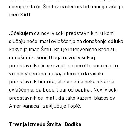
ocenjuje da će Šmitov naslednik biti mnogo više po
meri SAD.
„Očekujem da novi visoki predstavnik ni u kom
slučaju neće imati ovlašćenja za donošenje odluka
kakve je imao Šmit, koji je intervenisao kada su
donošeni zakoni. Uloga novog visokog
predstavnika će se svesti na ono što smo imali u
vreme Valentina Incka, odnosno da visoki
predstavnik figurira, ali da nema neka stvarna
ovlašćenja, da bude ‘tigar od papira’. Novi visoki
predstavnik će imati, da tako kažem, blagoslov
Amerikanaca“, zaključuje Topić.
Trvenja između Šmita i Dodika