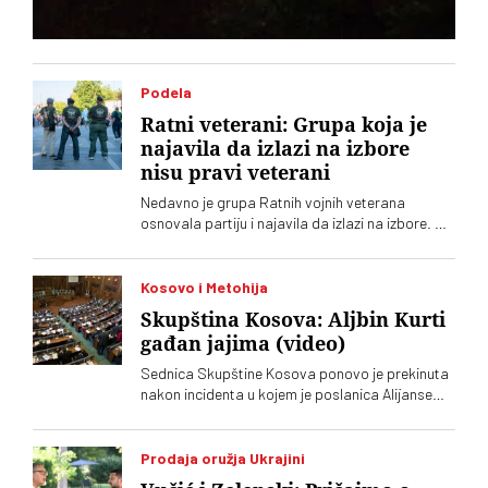
Podela
Ratni veterani: Grupa koja je
najavila da izlazi na izbore
nisu pravi veterani
Nedavno je grupa Ratnih vojnih veterana
osnovala partiju i najavila da izlazi na izbore. Oni
koji sebe nazivaju „pravim veteranima“ ograđuju
se od njih
Kosovo i Metohija
Skupština Kosova: Aljbin Kurti
gađan jajima (video)
Sednica Skupštine Kosova ponovo je prekinuta
nakon incidenta u kojem je poslanica Alijanse
Time Kadrijaj jajima gađala vršioca dužnosti
premijera Aljbina Kurtija
Prodaja oružja Ukrajini