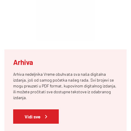
Arhiva
Arhiva nedeljnika Vreme obuhvata sva naša digitalna
izdanja, još od samog početka našeg rada. Svi brojevi se
mogu preuzeti u PDF format, kupovinom digitalnog izdanja,
ili možete pročitati sve dostupne tekstove iz odabranog
izdanja.
Vidi sve