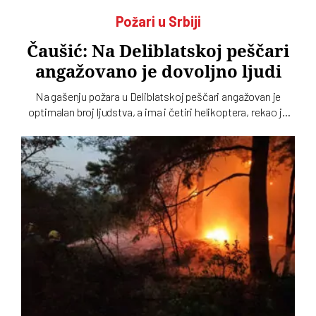
Požari u Srbiji
Čaušić: Na Deliblatskoj peščari
angažovano je dovoljno ljudi
Na gašenju požara u Deliblatskoj peščari angažovan je
optimalan broj ljudstva, a ima i četiri helikoptera, rekao je
Luka Čaušić pomoćnik ministra Ministarstva unutrašnjih
poslova. Požarom je zahvaćeno oko hiljadu i po i više
hektara šume i niskog rastinja