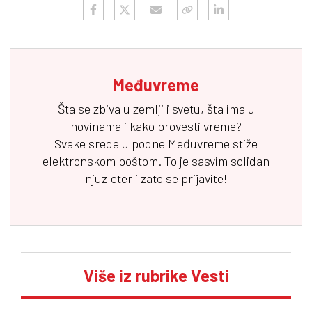
Međuvreme
Šta se zbiva u zemlji i svetu, šta ima u
novinama i kako provesti vreme?
Svake srede u podne
Međuvreme
stiže
elektronskom poštom. To je sasvim solidan
njuzleter i zato se prijavite!
Više iz rubrike Vesti