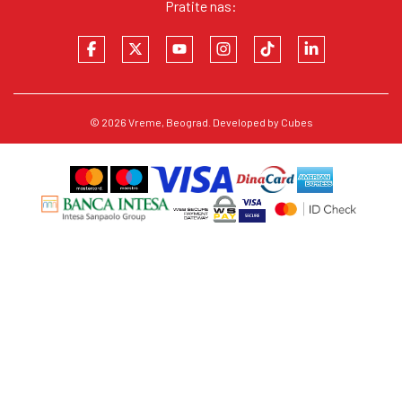
Pratite nas:
© 2026
Vreme
, Beograd. Developed by
Cubes