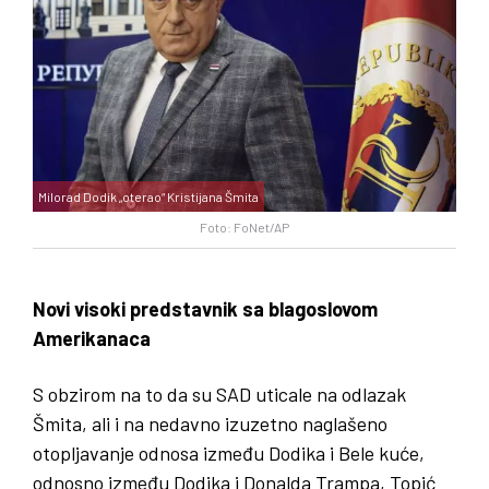
Milorad Dodik „oterao“ Kristijana Šmita
Foto: FoNet/AP
Novi visoki predstavnik sa blagoslovom
Amerikanaca
S obzirom na to da su SAD uticale na odlazak
Šmita, ali i na nedavno izuzetno naglašeno
otopljavanje odnosa između Dodika i Bele kuće,
odnosno između Dodika i Donalda Trampa, Topić