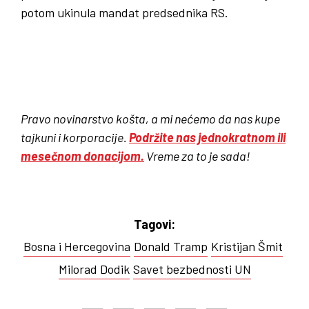
potom ukinula mandat predsednika RS.
Pravo novinarstvo košta, a mi nećemo da nas kupe
tajkuni i korporacije.
Podržite nas jednokratnom ili
mesečnom donacijom.
Vreme za to je sada!
Tagovi:
Bosna i Hercegovina
Donald Tramp
Kristijan Šmit
Milorad Dodik
Savet bezbednosti UN