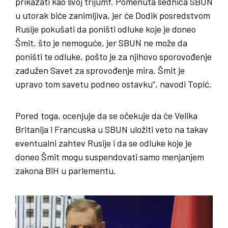
prikazati kao svoj trijumf. Pomenuta sednica SBUN
u utorak biće zanimljiva, jer će Dodik posredstvom
Rusije pokušati da poništi odluke koje je doneo
Šmit, što je nemoguće, jer SBUN ne može da
poništi te odluke, pošto je za njihovo sporovođenje
zadužen Savet za sprovođenje mira. Šmit je
upravo tom savetu podneo ostavku“, navodi Topić.
Pored toga, ocenjuje da se očekuje da će Velika
Britanija i Francuska u SBUN uložiti veto na takav
eventualni zahtev Rusije i da se odluke koje je
doneo Šmit mogu suspendovati samo menjanjem
zakona BiH u parlementu.