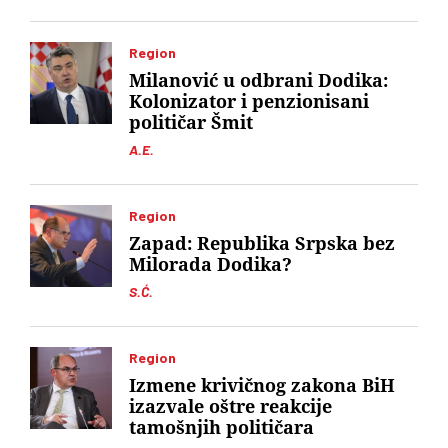
Region
Milanović u odbrani Dodika:
Kolonizator i penzionisani
političar Šmit
A.E.
Region
Zapad: Republika Srpska bez
Milorada Dodika?
S.Ć.
Region
Izmene krivičnog zakona BiH
izazvale oštre reakcije
tamošnjih političara