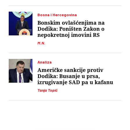
Bosna i Hercegovina
Bonskim ovlašćenjima na
Dodika: Poništen Zakon o
nepokretnoj imovini RS
M.N.
Analiza
Američke sankcije protiv
Dodika: Busanje u prsa,
izrugivanje SAD pa u kafanu
Tanja Topić