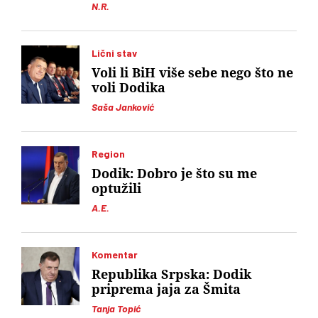
N.R.
Lični stav
Voli li BiH više sebe nego što ne
voli Dodika
Saša Janković
Region
Dodik: Dobro je što su me
optužili
A.E.
Komentar
Republika Srpska: Dodik
priprema jaja za Šmita
Tanja Topić