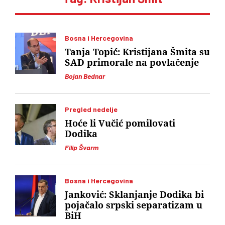
Bosna i Hercegovina
Tanja Topić: Kristijana Šmita su
SAD primorale na povlačenje
Bojan Bednar
Pregled nedelje
Hoće li Vučić pomilovati
Dodika
Filip Švarm
Bosna i Hercegovina
Janković: Sklanjanje Dodika bi
pojačalo srpski separatizam u
BiH