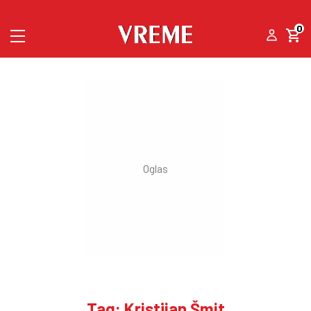
0
Tag: Kristijan Šmit