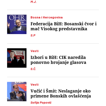
M.J.
Bosna i Hercegovina
Federacija BiH: Bosanski čvor i
mač Visokog predstavnika
S.P
Vesti
Izbori u BiH: CIK naredila
ponovno brojanje glasova
S.Ć.
Vesti
Vučić i Šmit: Neslaganje oko
primene Bonskih ovlašćenja
Sofija Popović