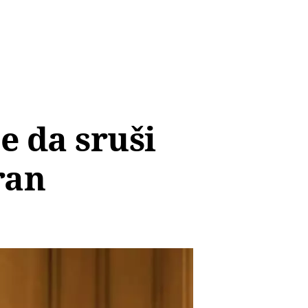
e da sruši
ran