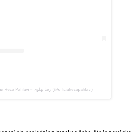
Објава коју дели Reza Pahlavi – رضا پهلوی (@officialrezapahlavi)
gnani sin poslednjeg iranskog šaha, što je persijska t