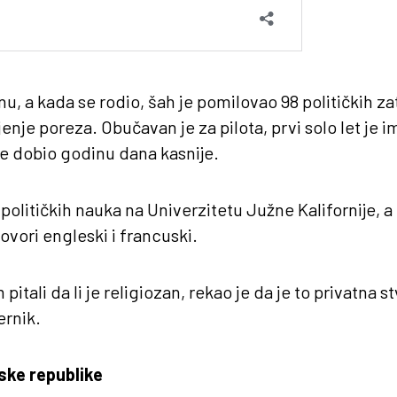
u, a kada se rodio, šah je pomilovao 98 političkih za
enje poreza. Obučavan je za pilota, prvi solo let je i
je dobio godinu dana kasnije.
političkih nauka na Univerzitetu Južne Kalifornije, 
ovori engleski i francuski.
tali da li je religiozan, rekao je da je to privatna stv
ernik.
mske republike