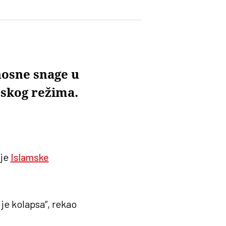
nosne snage u
mskog režima.
nje
Islamske
 je kolapsa“, rekao