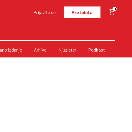
0
Prijavite se
Pretplata
no izdanje
Arhiva
Njuzleter
Podkast