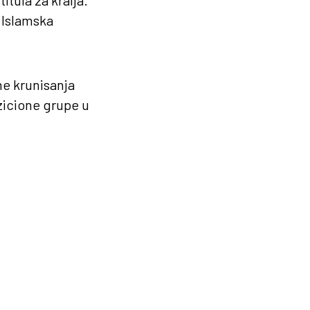
 Islamska
me krunisanja
zicione grupe u