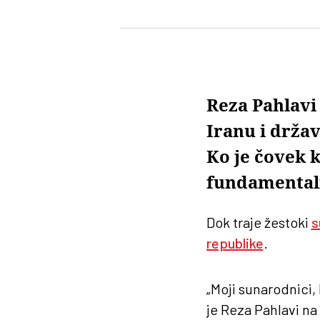
Reza Pahlavi
Iranu i drža
Ko je čovek 
fundamental
Dok traje žestoki
s
republike
.
„Moji sunarodnici, 
je Reza Pahlavi n