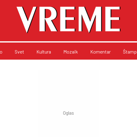
o
Svet
Kultura
Mozaik
Komentar
Štampa