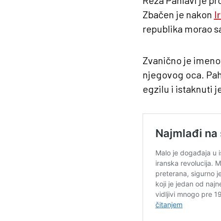
Zbačen je nakon
I
republika morao s
Zvanično je imenov
njegovog oca. Pahl
egzilu i istaknuti 