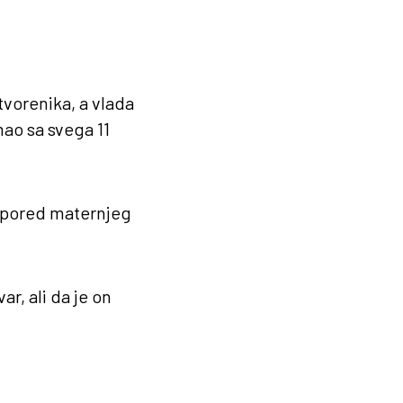
tvorenika, a vlada
mao sa svega 11
a pored maternjeg
ar, ali da je on