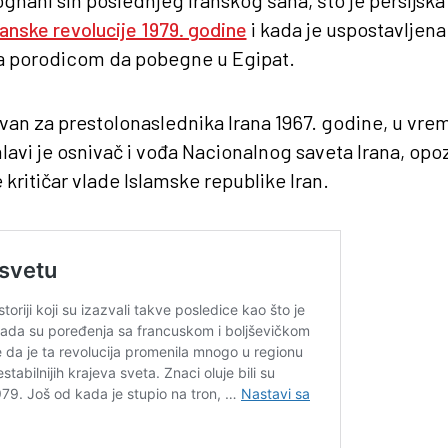
ranske revolucije 1979. godine
i kada je uspostavljena
a porodicom da pobegne u Egipat.
an za prestolonaslednika Irana 1967. godine, u vre
avi je osnivač i vođa Nacionalnog saveta Irana, opo
je kritičar vlade Islamske republike Iran.