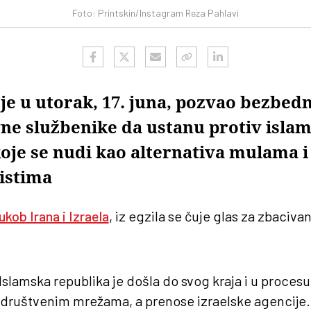
Foto: Printskin/Instagram Reza Pahlavi
 je u utorak, 17. juna, pozvao bezbed
vne službenike da ustanu protiv isla
koje se nudi kao alternativa mulama i
istima
ukob Irana i Izraela
, iz egzila se čuje glas za zbaciva
Islamska republika je došla do svog kraja i u procesu
a društvenim mrežama, a prenose izraelske agencije.