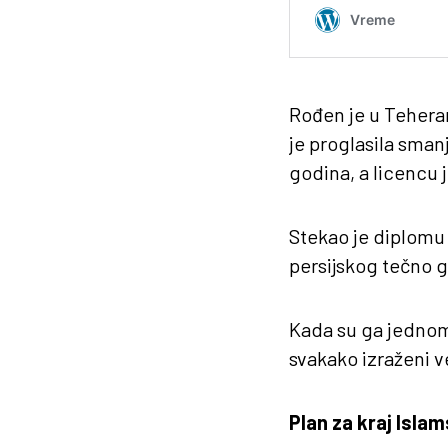
Rođen je u Teheran
je proglasila smanj
godina, a licencu 
Stekao je diplomu 
persijskog tečno g
Kada su ga jednom pi
svakako izraženi v
Plan za kraj Isla