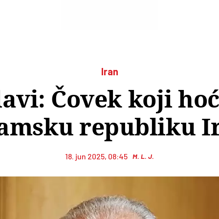
Iran
avi: Čovek koji hoć
lamsku republiku I
18. jun 2025, 08:45
M. L. J.