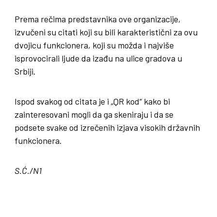
Prema rečima predstavnika ove organizacije,
izvučeni su citati koji su bili karakteristični za ovu
dvojicu funkcionera, koji su možda i najviše
isprovocirali ljude da izađu na ulice gradova u
Srbiji.
Ispod svakog od citata je i „QR kod“ kako bi
zainteresovani mogli da ga skeniraju i da se
podsete svake od izrečenih izjava visokih državnih
funkcionera.
S.Ć./N1