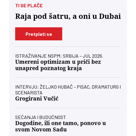
TI SE PLAČE
Raja pod šatru, a oni u Dubai
Pretplati se
ISTRAŽIVANJE NSPM: SRBIJA – JUL 2026.
Umereni optimizam u priči bez
unapred poznatog kraja
INTERVJU: ŽELJKO HUBAČ – PISAC, DRAMATURG I
SCENARISTA
Grogirani Vučić
SEĆANJA I BUDUĆNOST
Dogodine, ili one tamo, ponovo u
svom Novom Sadu