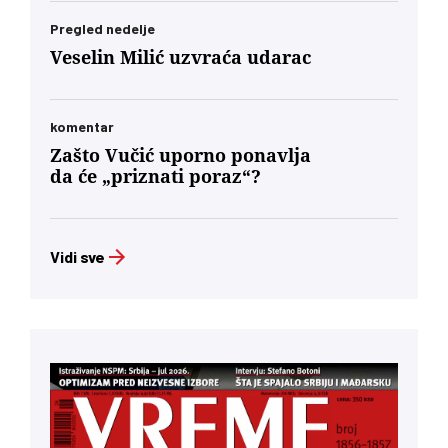
Pregled nedelje
Veselin Milić uzvraća udarac
komentar
Zašto Vučić uporno ponavlja
da će „priznati poraz“?
Vidi sve