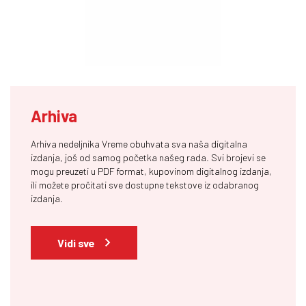
Arhiva
Arhiva nedeljnika Vreme obuhvata sva naša digitalna
izdanja, još od samog početka našeg rada. Svi brojevi se
mogu preuzeti u PDF format, kupovinom digitalnog izdanja,
ili možete pročitati sve dostupne tekstove iz odabranog
izdanja.
Vidi sve