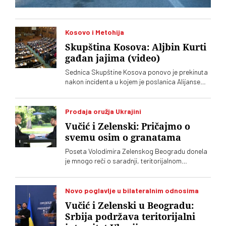
Kosovo i Metohija
Skupština Kosova: Aljbin Kurti
gađan jajima (video)
Sednica Skupštine Kosova ponovo je prekinuta
nakon incidenta u kojem je poslanica Alijanse
Time Kadrijaj jajima gađala vršioca dužnosti
premijera Aljbina Kurtija
Prodaja oružja Ukrajini
Vučić i Zelenski: Pričajmo o
svemu osim o granatama
Poseta Volodimira Zelenskog Beogradu donela
je mnogo reči o saradnji, teritorijalnom
integritetu i evropskom putu, ali je jedna tema
ostala gotovo netaknuta – srpsko oružje koje
preko posrednika stiže u Ukrajinu. Vučić i
Novo poglavlje u bilateralnim odnosima
Zelenski o tome javno nisu želeli mnogo da kažu,
Vučić i Zelenski u Beogradu:
iako je jasno da obojica znaju o čemu je reč
Srbija podržava teritorijalni