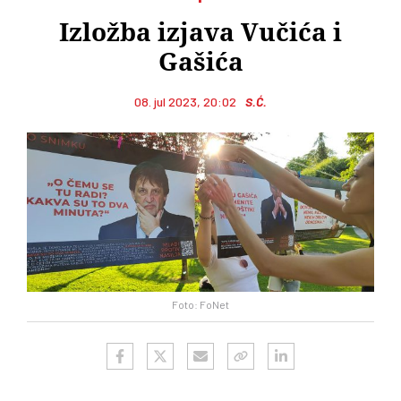
Izložba izjava Vučića i
Gašića
08. jul 2023, 20:02
S.Ć.
Foto: FoNet