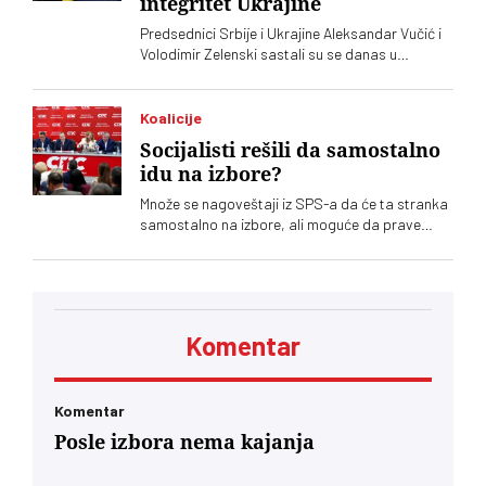
integritet Ukrajine
Predsednici Srbije i Ukrajine Aleksandar Vučić i
Volodimir Zelenski sastali su se danas u
Beogradu, gde su razgovarali o političkim
odnosima, trgovini, energetici, infrastrukturi i
bezbednosti. Vučić je poručio da Srbija
Koalicije
podržava teritorijalni integritet Ukrajine
Socijalisti rešili da samostalno
idu na izbore?
Množe se nagoveštaji iz SPS-a da će ta stranka
samostalno na izbore, ali moguće da prave
račun bez krčmara – Aleksandra Vučića.
Paralelno među socijalistima traje tihi rat o
odnosu prema naprednjacima
Komentar
Komentar
Posle izbora nema kajanja