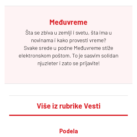
Međuvreme
Šta se zbiva u zemlji i svetu, šta ima u
novinama i kako provesti vreme?
Svake srede u podne
Međuvreme
stiže
elektronskom poštom. To je sasvim solidan
njuzleter i zato se prijavite!
Više iz rubrike Vesti
Podela