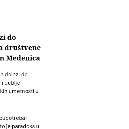
zi do
ra društvene
van Medenica
va dolazi do
 i dublje
kih umetnosti u
loupotreba i
 to je paradoks u