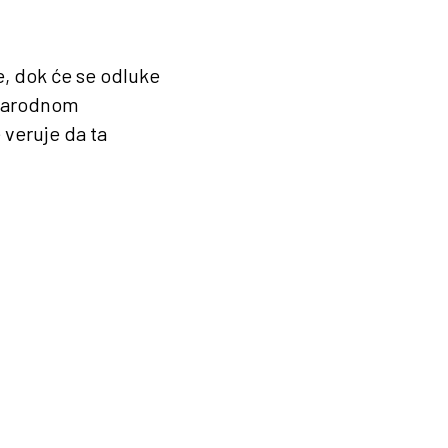
e, dok će se odluke
unarodnom
 veruje da ta