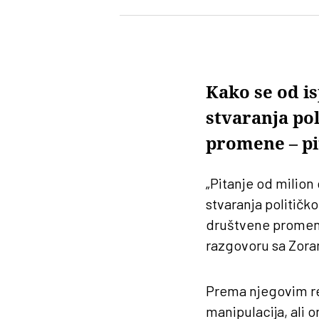
Kako se od i
stvaranja pol
promene – pi
„Pitanje od milion
stvaranja političko
društvene promene
razgovoru sa Zora
Prema njegovim reč
manipulacija, ali o