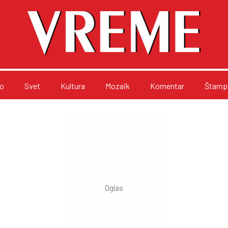
o
Svet
Kultura
Mozaik
Komentar
Štampa