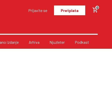
0
Prijavite se
Pretplata
no izdanje
Arhiva
Njuzleter
Podkast