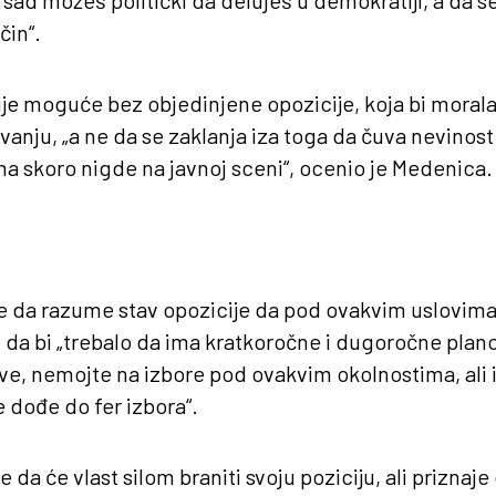
i sad možeš politički da deluješ u demokratiji, a da 
čin“.
ije moguće bez objedinjene opozicije, koja bi moral
ovanju, „a ne da se zaklanja iza toga da čuva nevino
ma skoro nigde na javnoj sceni“, ocenio je Medenica.
 da razume stav opozicije da pod ovakvim uslovima n
če da bi „trebalo da ima kratkoročne i dugoročne plan
ve, nemojte na izbore pod ovakvim okolnostima, ali
 dođe do fer izbora“.
da će vlast silom braniti svoju poziciju, ali priznaje 