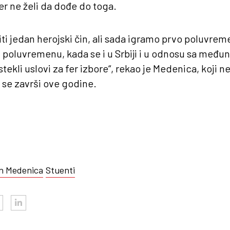
er ne želi da dođe do toga.
biti jedan herojski čin, ali sada igramo prvo poluvrem
 poluvremenu, kada se i u Srbiji i u odnosu sa međ
ekli uslovi za fer izbore“, rekao je Medenica, koji ne
se završi ove godine.
n Medenica
Stuenti