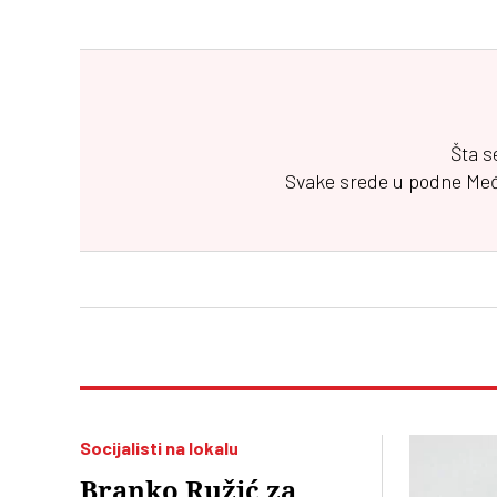
Šta s
Svake srede u podne
Me
Socijalisti na lokalu
Branko Ružić za