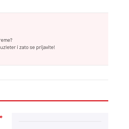
vreme?
leter i zato se prijavite!
ke