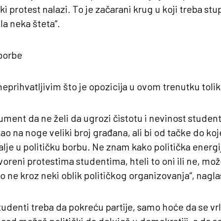
 protest nalazi. To je začarani krug u koji treba stup
la neka šteta“.
 borbe
prihvatljivim što je opozicija u ovom trenutku tolik
ument da ne želi da ugrozi čistotu i nevinost student
ao na noge veliki broj građana, ali bi od tačke do koj
lje u političku borbu. Ne znam kako politička energija
tvoreni protestima studentima, hteli to oni ili ne, mož
ko ne kroz neki oblik političkog organizovanja“, nagl
tudenti treba da pokreću partije, samo hoće da se vrl