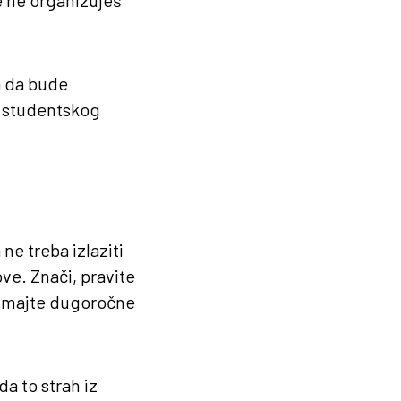
se ne organizuješ
a da bude
st studentskog
e treba izlaziti
ove. Znači, pravite
 imajte dugoročne
da to strah iz