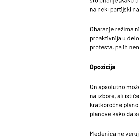
sto pitanje „kako t
na neki partijski na
Obaranje režima n
proaktivnija u del
protesta, pa ih ne
Opozicija
On apsolutno može
na izbore, ali isti
kratkoročne plano
planove kako da se
Medenica ne veruje 