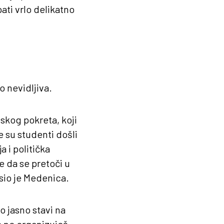
ati vrlo delikatno
o nevidljiva.
skog pokreta, koji
e su studenti došli
 i politička
e da se pretoči u
asio je Medenica.
o jasno stavi na