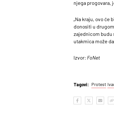
njega progovara, j
„Na kraju, ovo će 
donositi u drugom
zajednicom budu st
utakmica može da 
Izvor:
FoNet
Protest
Iva
Tagovi: