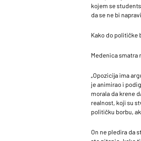
kojem se studentski
da se ne bi napravi
Kako do političke
Medenica smatra ne
„Opozicija ima arg
je animirao i podig
morala da krene da
realnost, koji su s
političku borbu, a
On ne pledira da s