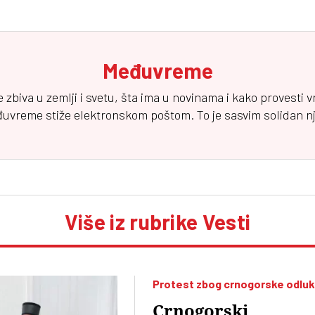
Međuvreme
e zbiva u zemlji i svetu, šta ima u novinama i kako provesti 
đuvreme
stiže elektronskom poštom. To je sasvim solidan njuz
Više iz rubrike Vesti
Protest zbog crnogorske odlu
Crnogorski