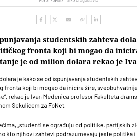
Foto: FoNet/Marko Dragoslavić
spunjavanja studentskih zahteva dola
itičkog fronta koji bi mogao da inici
tanje je od milion dolara rekao je I
 dolara je kako se od ispunjavanja studentskih zahte
g fronta koji bi mogao da inicira šire, sveobuhvatnije
“, rekao je Ivan Medenica profesor Fakulteta drams
nom Sekulićem za FoNet,
ima, „studenti se ograđuju od politike, partijskih z
no što njihovi zahtevi podrazumevaju jeste politika i