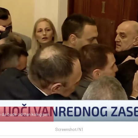
lo da bude održan kolegijum
Screenshot/N1