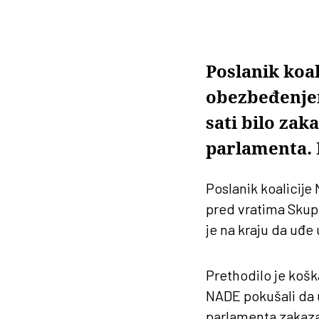
Poslanik koa
obezbeđenjem,
sati bilo zak
parlamenta. 
Poslanik koalicij
pred vratima Skupš
je na kraju da uđe u
Prethodilo je košk
NADE pokušali da u
parlamenta zakaza