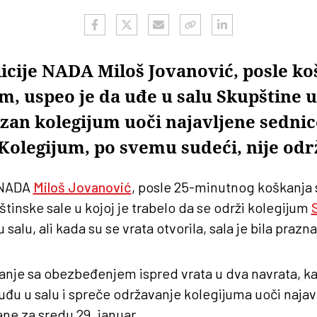
licije NADA Miloš Jovanović, posle ko
 uspeo je da uđe u salu Skupštine u 
azan kolegijum uoči najavljene sednic
Kolegijum, po svemu sudeći, nije od
e NADA
Miloš Jovanović
, posle 25-minutnog koškanj
tinske sale u kojoj je trabelo da se održi kolegijum
 salu, ali kada su se vrata otvorila, sala je bila prazna
anje sa obezbeđenjem ispred vrata u dva navrata, ka
đu u salu i spreče održavanje kolegijuma uoči naja
ne za sredu 29. januar.