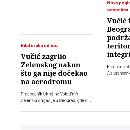
Novo pogla
Aleksandra Vučića. Paralelno među
odnosima
socijalistima traje tihi rat o odnosu
prema naprednjacima
Vučić 
Beogra
podrž
teritor
Bilateralni odnosi
integr
Vučić zagrlio
Zelenskog nakon
Predsednici 
što ga nije dočekao
Aleksandar V
sastali su s
na aerodromu
su razgovara
trgovini, ene
Predsednik Ukrajine Volodimir
bezbednosti.
Zelenski stigao je u Beograd, gde će
Srbija podrža
razgovarati sa predsednikom Srbije
Ukrajine
Aleksandrom Vučićem i premijerom
Đurom Macutom. Ovo je njegova
prva zvanična poseta Srbiji. Dolazak