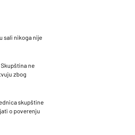
 sali nikoga nije
a Skupština ne
tvuju zbog
sednica skupštine
ljati o poverenju