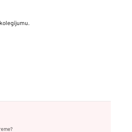
 kolegijumu.
vreme?