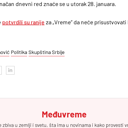
načan dnevni red znaće se u utorak 28. januara.
e
potvrdili su ranije
za „Vreme“ da neće prisustvovati
nović
Politika
Skupština Srbije
Međuvreme
e zbiva u zemlji i svetu, šta ima u novinama i kako provesti 