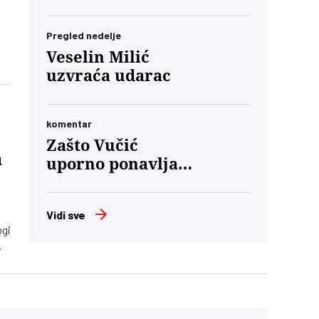
Pregled nedelje
Veselin Milić
uzvraća udarac
sa
komentar
Zašto Vučić
a
uporno ponavlja
da će „priznati
poraz“?
Vidi sve
ogi