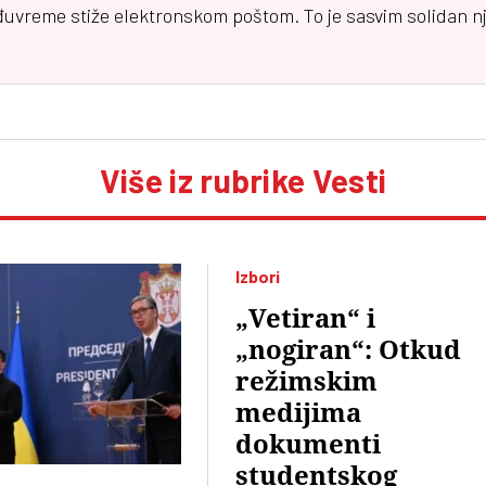
đuvreme
stiže elektronskom poštom. To je sasvim solidan njuz
Više iz rubrike Vesti
Izbori
„Vetiran“ i
„nogiran“: Otkud
režimskim
medijima
dokumenti
studentskog