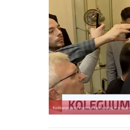
Koškanje pred vratima sale u kojoj je treba