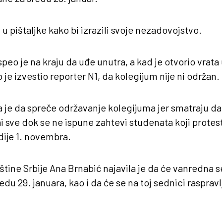
 u pištaljke kako bi izrazili svoje nezadovojstvo.
eo je na kraju da uđe unutra, a kad je otvorio vrata u
o je izvestio reporter N1, da kolegijum nije ni održan.
la je da spreče održavanje kolegijuma jer smatraju d
 sve dok se ne ispune zahtevi studenata koji protes
ije 1. novembra.
ine Srbije Ana Brnabić najavila je da će vanredna 
edu 29. januara, kao i da će se na toj sednici rasprav