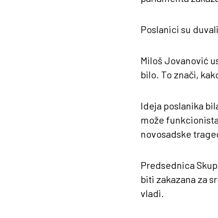
Poslanici su duvali
Miloš Jovanović usp
bilo. To znači, kak
Ideja poslanika bi
može funkcionistai
novosadske traged
Predsednica Skupšt
biti zakazana za sr
vladi.