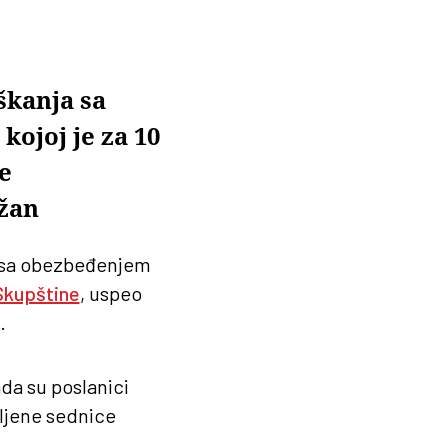
škanja sa
kojoj je za 10
e
ržan
a sa obezbeđenjem
Skupštine
, uspeo
.
da su poslanici
vljene sednice