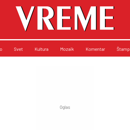
o
Svet
Kultura
Mozaik
Komentar
Štampa