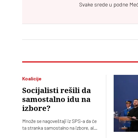
Svake srede u podne
Me
Koalicije
Socijalisti rešili da
samostalno idu na
izbore?
Množe se nagoveštaji iz SPS-a da će
ta stranka samostalno na izbore, ali
moguće da prave račun bez krčmara –