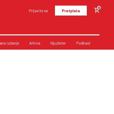
0
Prijavite se
Pretplata
no izdanje
Arhiva
Njuzleter
Podkast