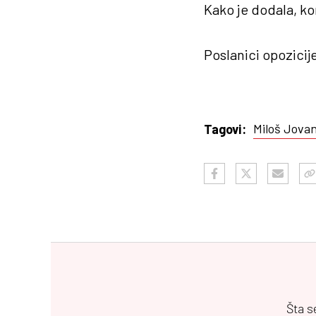
Kako je dodala, ko
Poslanici opozicij
Miloš Jova
Tagovi:
Šta s