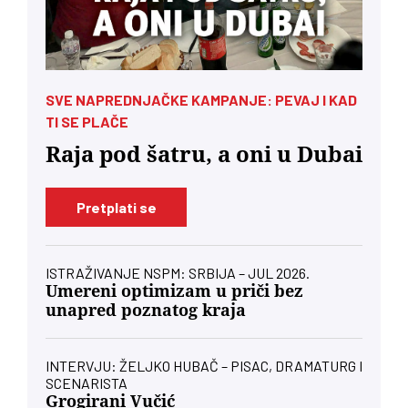
SVE NAPREDNJAČKE KAMPANJE: PEVAJ I KAD
TI SE PLAČE
Raja pod šatru, a oni u Dubai
Pretplati se
ISTRAŽIVANJE NSPM: SRBIJA – JUL 2026.
Umereni optimizam u priči bez
unapred poznatog kraja
INTERVJU: ŽELJKO HUBAČ – PISAC, DRAMATURG I
SCENARISTA
Grogirani Vučić