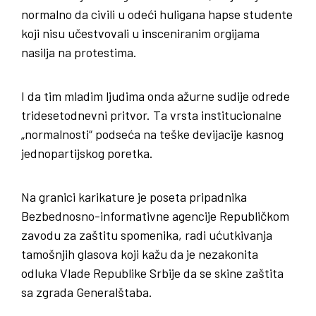
normalno da civili u odeći huligana hapse studente
koji nisu učestvovali u insceniranim orgijama
nasilja na protestima.
I da tim mladim ljudima onda ažurne sudije odrede
tridesetodnevni pritvor. Ta vrsta institucionalne
„normalnosti“ podseća na teške devijacije kasnog
jednopartijskog poretka.
Na granici karikature je poseta pripadnika
Bezbednosno-informativne agencije Republičkom
zavodu za zaštitu spomenika, radi ućutkivanja
tamošnjih glasova koji kažu da je nezakonita
odluka Vlade Republike Srbije da se skine zaštita
sa zgrada Generalštaba.