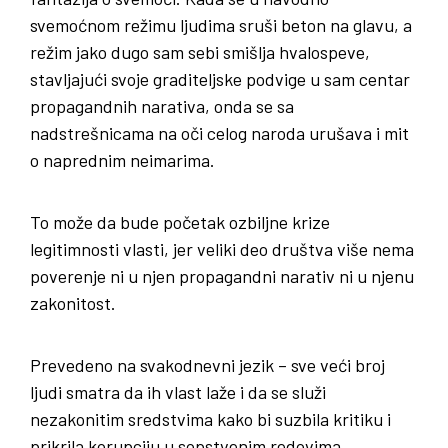
svemoćnom režimu ljudima sruši beton na glavu, a
režim jako dugo sam sebi smišlja hvalospeve,
stavljajući svoje graditeljske podvige u sam centar
propagandnih narativa, onda se sa
nadstrešnicama na oči celog naroda urušava i mit
o naprednim neimarima.
To može da bude početak ozbiljne krize
legitimnosti vlasti, jer veliki deo društva više nema
poverenje ni u njen propagandni narativ ni u njenu
zakonitost.
Prevedeno na svakodnevni jezik – sve veći broj
ljudi smatra da ih vlast laže i da se služi
nezakonitim sredstvima kako bi suzbila kritiku i
prikrila korupciju u sopstvenim redovima.