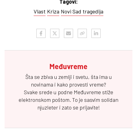
Tagovi:
Vlast
Kriza
Novi Sad tragedija
Međuvreme
Šta se zbiva u zemlji i svetu, šta ima u
novinama i kako provesti vreme?
Svake srede u podne
Međuvreme
stiže
elektronskom poštom. To je sasvim solidan
njuzleter i zato se prijavite!