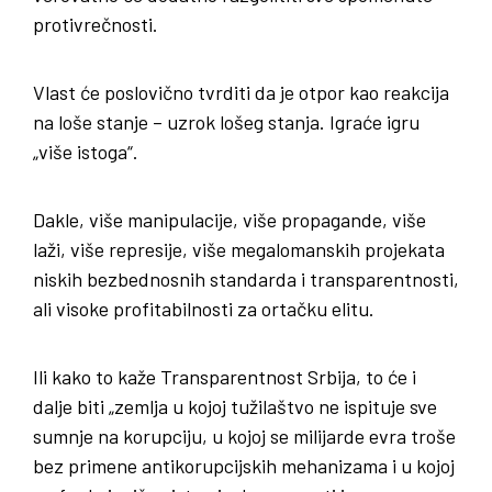
protivrečnosti.
Vlast će poslovično tvrditi da je otpor kao reakcija
na loše stanje – uzrok lošeg stanja. Igraće igru
„više istoga“.
Dakle, više manipulacije, više propagande, više
laži, više represije, više megalomanskih projekata
niskih bezbednosnih standarda i transparentnosti,
ali visoke profitabilnosti za ortačku elitu.
Ili kako to kaže Transparentnost Srbija, to će i
dalje biti „zemlja u kojoj tužilaštvo ne ispituje sve
sumnje na korupciju, u kojoj se milijarde evra troše
bez primene antikorupcijskih mehanizama i u kojoj