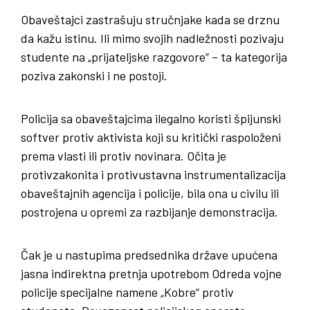
Obaveštajci zastrašuju stručnjake kada se drznu
da kažu istinu. Ili mimo svojih nadležnosti pozivaju
studente na „prijateljske razgovore“ – ta kategorija
poziva zakonski i ne postoji.
Policija sa obaveštajcima ilegalno koristi špijunski
softver protiv aktivista koji su kritički raspoloženi
prema vlasti ili protiv novinara. Očita je
protivzakonita i protivustavna instrumentalizacija
obaveštajnih agencija i policije, bila ona u civilu ili
postrojena u opremi za razbijanje demonstracija.
Čak je u nastupima predsednika države upućena
jasna indirektna pretnja upotrebom Odreda vojne
policije specijalne namene „Kobre“ protiv