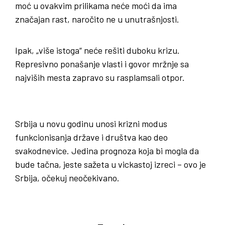
moć u ovakvim prilikama neće moći da ima
značajan rast, naročito ne u unutrašnjosti.
Ipak, „više istoga“ neće rešiti duboku krizu.
Represivno ponašanje vlasti i govor mržnje sa
najviših mesta zapravo su rasplamsali otpor.
Srbija u novu godinu unosi krizni modus
funkcionisanja države i društva kao deo
svakodnevice. Jedina prognoza koja bi mogla da
bude tačna, jeste sažeta u vickastoj izreci – ovo je
Srbija, očekuj neočekivano.