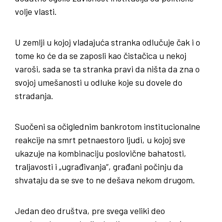
volje vlasti.
U zemlji u kojoj vladajuća stranka odlučuje čak i o
tome ko će da se zaposli kao čistačica u nekoj
varoši, sada se ta stranka pravi da ništa da zna o
svojoj umešanosti u odluke koje su dovele do
stradanja.
Suočeni sa očiglednim bankrotom institucionalne
reakcije na smrt petnaestoro ljudi, u kojoj sve
ukazuje na kombinaciju poslovične bahatosti,
traljavosti i „ugrađivanja“, građani počinju da
shvataju da se sve to ne dešava nekom drugom.
Jedan deo društva, pre svega veliki deo