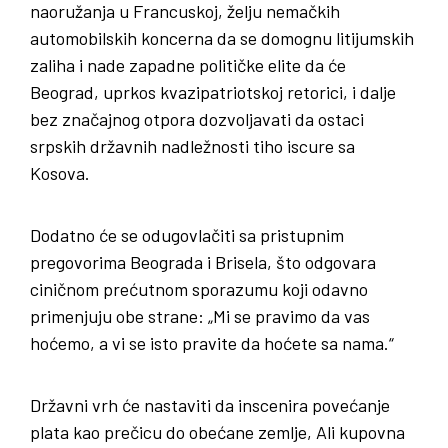
naoružanja u Francuskoj, želju nemačkih
automobilskih koncerna da se domognu litijumskih
zaliha i nade zapadne političke elite da će
Beograd, uprkos kvazipatriotskoj retorici, i dalje
bez značajnog otpora dozvoljavati da ostaci
srpskih državnih nadležnosti tiho iscure sa
Kosova.
Dodatno će se odugovlačiti sa pristupnim
pregovorima Beograda i Brisela, što odgovara
ciničnom prećutnom sporazumu koji odavno
primenjuju obe strane: „Mi se pravimo da vas
hoćemo, a vi se isto pravite da hoćete sa nama.“
Državni vrh će nastaviti da inscenira povećanje
plata kao prečicu do obećane zemlje, Ali kupovna