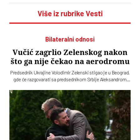
Više iz rubrike Vesti
Bilateralni odnosi
Vučić zagrlio Zelenskog nakon
što ga nije čekao na aerodromu
Predsednik Ukrajine Volodimir Zelenski stigao je u Beograd,
gde će razgovarati sa predsednikom Srbije Aleksandrom
Vučićem i premijerom Đurom Macutom. Ovo je njegova prva
zvanična poseta Srbiji. Dolazak Zelenskog obeležio
svojevrsni skandal na aerodromu Nikola Tesla, gde ga je
umesto Vučića dočekala ministarka energetike Dubravka
đedović Handanović