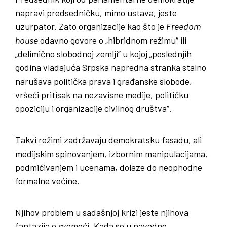
napravi predsedničku, mimo ustava, jeste
uzurpator. Zato organizacije kao što je
Freedom
house
odavno govore o „hibridnom režimu“ ili
„delimično slobodnoj zemlji“ u kojoj „poslednjih
godina vladajuća Srpska napredna stranka stalno
narušava politička prava i građanske slobode,
vršeći pritisak na nezavisne medije, političku
opoziciju i organizacije civilnog društva“.
Takvi režimi zadržavaju demokratsku fasadu, ali
medijskim spinovanjem, izbornim manipulacijama,
podmićivanjem i ucenama, dolaze do neophodne
formalne većine.
Njihov problem u sadašnjoj krizi jeste njihova
fantazija o svemoći. Kada se u navodno