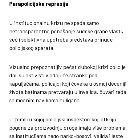
Parapolicijska represija
U institucionalnu krizu ne spada samo
netransparentno ponašanje sudske grane vlasti,
već i selektivna upotreba sredstava prinude
policijskog aparata.
Vizuelno prepoznatljiv pečat dubokoj krizi policije
dali su aktivisti vladajuće stranke pod
kapuljačama, policajci koji čoveka u osmoj deceniji
života batinama pretvaraju u invalida, čuvari reda
sa modnim navikama huligana.
U zemlji u kojoj policijski inspektori koji otkriju
pogone za proizvodnju droge imaju više problema
sa institucijama nego narko-bosovi, valjda i jeste