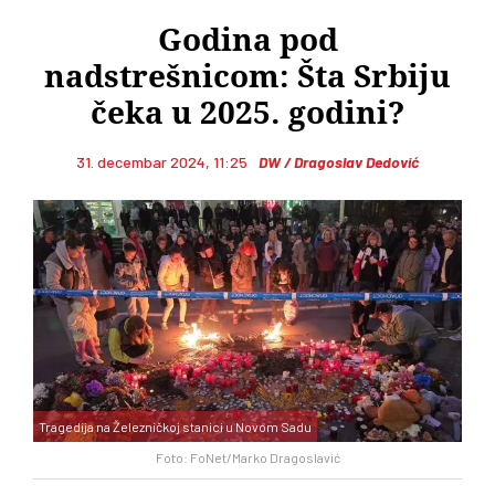
Godina pod
nadstrešnicom: Šta Srbiju
čeka u 2025. godini?
31. decembar 2024, 11:25
DW / Dragoslav Dedović
Tragedija na Železničkoj stanici u Novom Sadu
Foto: FoNet/Marko Dragoslavić