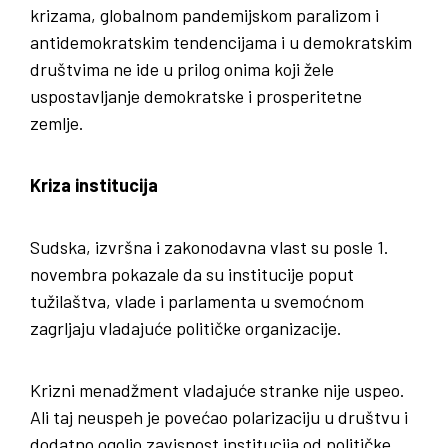
krizama, globalnom pandemijskom paralizom i
antidemokratskim tendencijama i u demokratskim
društvima ne ide u prilog onima koji žele
uspostavljanje demokratske i prosperitetne
zemlje.
Kriza institucija
Sudska, izvršna i zakonodavna vlast su posle 1.
novembra pokazale da su institucije poput
tužilaštva, vlade i parlamenta u svemoćnom
zagrljaju vladajuće političke organizacije.
Krizni menadžment vladajuće stranke nije uspeo.
Ali taj neuspeh je povećao polarizaciju u društvu i
dodatno ogolio zavisnost institucija od političke