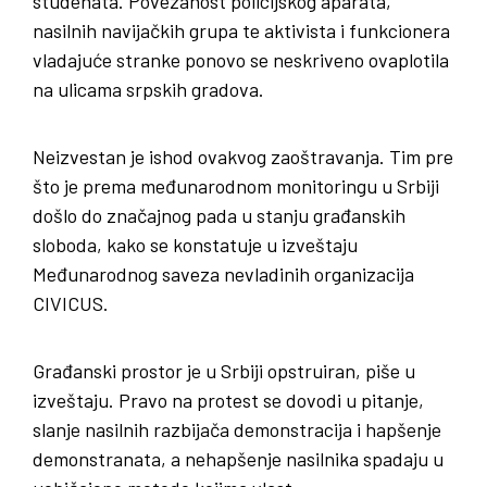
studenata. Povezanost policijskog aparata,
nasilnih navijačkih grupa te aktivista i funkcionera
vladajuće stranke ponovo se neskriveno ovaplotila
na ulicama srpskih gradova.
Neizvestan je ishod ovakvog zaoštravanja. Tim pre
što je prema međunarodnom monitoringu u Srbiji
došlo do značajnog pada u stanju građanskih
sloboda, kako se konstatuje u izveštaju
Međunarodnog saveza nevladinih organizacija
CIVICUS.
Građanski prostor je u Srbiji opstruiran, piše u
izveštaju. Pravo na protest se dovodi u pitanje,
slanje nasilnih razbijača demonstracija i hapšenje
demonstranata, a nehapšenje nasilnika spadaju u