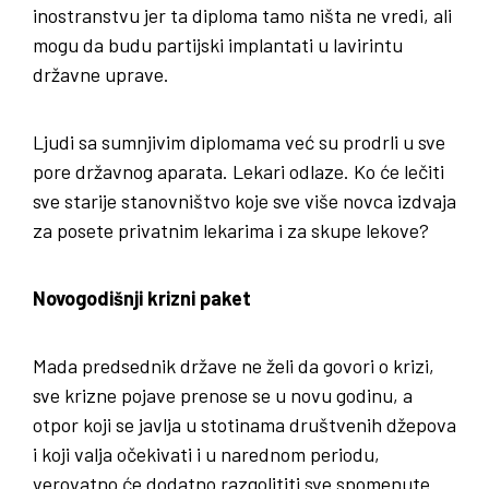
inostranstvu jer ta diploma tamo ništa ne vredi, ali
mogu da budu partijski implantati u lavirintu
državne uprave.
Ljudi sa sumnjivim diplomama već su prodrli u sve
pore državnog aparata. Lekari odlaze. Ko će lečiti
sve starije stanovništvo koje sve više novca izdvaja
za posete privatnim lekarima i za skupe lekove?
Novogodišnji krizni paket
Mada predsednik države ne želi da govori o krizi,
sve krizne pojave prenose se u novu godinu, a
otpor koji se javlja u stotinama društvenih džepova
i koji valja očekivati i u narednom periodu,
verovatno će dodatno razgolititi sve spomenute