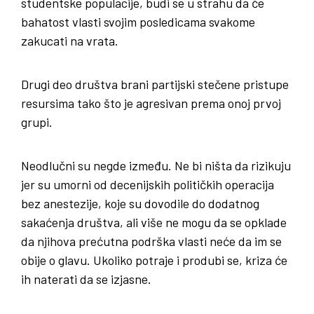
studentske populacije, budi se u strahu da će
bahatost vlasti svojim posledicama svakome
zakucati na vrata.
Drugi deo društva brani partijski stečene pristupe
resursima tako što je agresivan prema onoj prvoj
grupi.
Neodlučni su negde između. Ne bi ništa da rizikuju
jer su umorni od decenijskih političkih operacija
bez anestezije, koje su dovodile do dodatnog
sakaćenja društva, ali više ne mogu da se opklade
da njihova prećutna podrška vlasti neće da im se
obije o glavu. Ukoliko potraje i produbi se, kriza će
ih naterati da se izjasne.