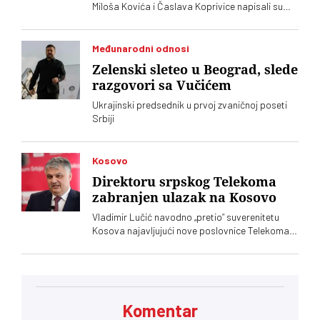
Miloša Kovića i Časlava Koprivice napisali su
oštro pismo povodom dolaska predsednika
Ukrajine Volodimira Zelenskog
Međunarodni odnosi
Zelenski sleteo u Beograd, slede
razgovori sa Vučićem
Ukrajinski predsednik u prvoj zvaničnoj poseti
Srbiji
Kosovo
Direktoru srpskog Telekoma
zabranjen ulazak na Kosovo
Vladimir Lučić navodno „pretio“ suverenitetu
Kosova najavljujući nove poslovnice Telekoma
Srbije
Komentar