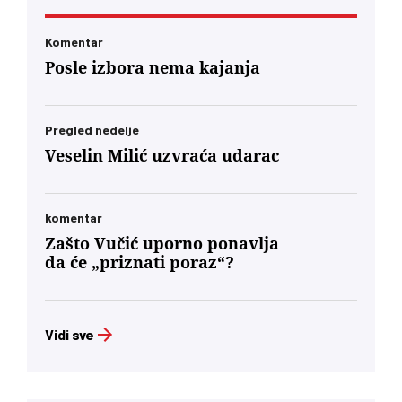
Komentar
Posle izbora nema kajanja
Pregled nedelje
Veselin Milić uzvraća udarac
komentar
Zašto Vučić uporno ponavlja
da će „priznati poraz“?
Vidi sve