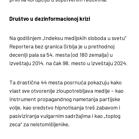
Društvo u dezinformacionoj krizi
Na godišnjem „Indeksu medijskih sloboda u svetu“
Reportera bez granica Srbija je u prethodnoj
deceniji pala sa 54. mesta (od 180 zemalja) u
izveštaju 2014. na čak 98. mesto u izveštaju 2024.
Ta drastična 44 mesta posrnuća pokazuju kako
vlast sve otvorenije zloupotrebljava medije – kao
instrument propagandnog nametanja partijske
volje, kao sredstvo hipnotisanja treš zabavom i
pasiviziranja vulgarnim sadržajima i kao „toplog
zeca“ za neistomišljenike.