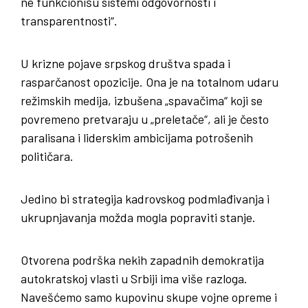
ne funkcionišu sistemi odgovornosti i
transparentnosti“.
U krizne pojave srpskog društva spada i
rasparčanost opozicije. Ona je na totalnom udaru
režimskih medija, izbušena „spavačima“ koji se
povremeno pretvaraju u „preletače“, ali je često
paralisana i liderskim ambicijama potrošenih
političara.
Jedino bi strategija kadrovskog podmlađivanja i
ukrupnjavanja možda mogla popraviti stanje.
Otvorena podrška nekih zapadnih demokratija
autokratskoj vlasti u Srbiji ima više razloga.
Navešćemo samo kupovinu skupe vojne opreme i