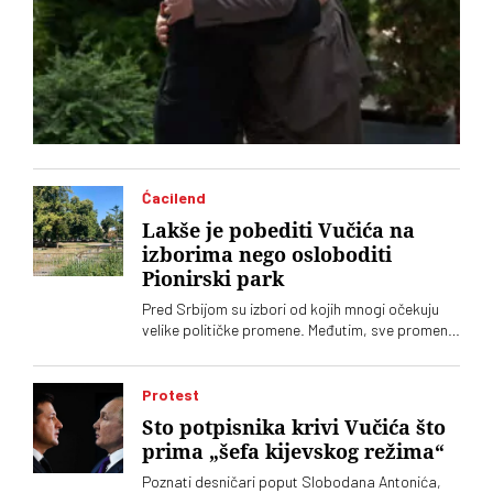
Ćacilend
Lakše je pobediti Vučića na
izborima nego osloboditi
Pionirski park
Pred Srbijom su izbori od kojih mnogi očekuju
velike političke promene. Međutim, sve promene
u Srbiji dolaze sporo, pa čak i one koje se tiču
gradskih parkova, a „Ćacilend” još uvek okupira
Pionirski
Protest
Sto potpisnika krivi Vučića što
prima „šefa kijevskog režima“
Poznati desničari poput Slobodana Antonića,