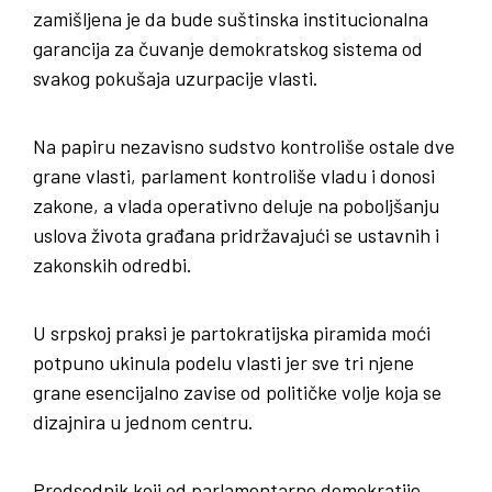
zamišljena je da bude suštinska institucionalna
garancija za čuvanje demokratskog sistema od
svakog pokušaja uzurpacije vlasti.
Na papiru nezavisno sudstvo kontroliše ostale dve
grane vlasti, parlament kontroliše vladu i donosi
zakone, a vlada operativno deluje na poboljšanju
uslova života građana pridržavajući se ustavnih i
zakonskih odredbi.
U srpskoj praksi je partokratijska piramida moći
potpuno ukinula podelu vlasti jer sve tri njene
grane esencijalno zavise od političke volje koja se
dizajnira u jednom centru.
Predsednik koji od parlamentarne demokratije