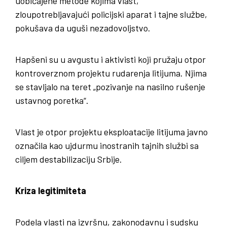
uobičajene metode kojima vlast,
zloupotrebljavajući policijski aparat i tajne službe,
pokušava da uguši nezadovoljstvo.
Hapšeni su u avgustu i aktivisti koji pružaju otpor
kontroverznom projektu rudarenja litijuma. Njima
se stavljalo na teret „pozivanje na nasilno rušenje
ustavnog poretka“.
Vlast je otpor projektu eksploatacije litijuma javno
označila kao ujdurmu inostranih tajnih službi sa
ciljem destabilizaciju Srbije.
Kriza legitimiteta
Podela vlasti na izvršnu, zakonodavnu i sudsku