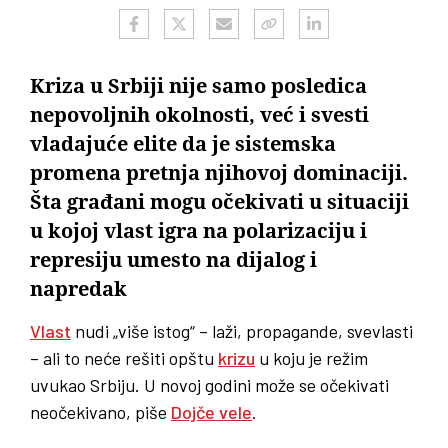
Kriza u Srbiji nije samo posledica
nepovoljnih okolnosti, već i svesti
vladajuće elite da je sistemska
promena pretnja njihovoj dominaciji.
Šta građani mogu očekivati u situaciji
u kojoj vlast igra na polarizaciju i
represiju umesto na dijalog i
napredak
Vlast
nudi „više istog“ – laži, propagande, svevlasti
– ali to neće rešiti opštu
krizu
u koju je režim
uvukao Srbiju. U novoj godini može se očekivati
neočekivano, piše
Dojče vele
.