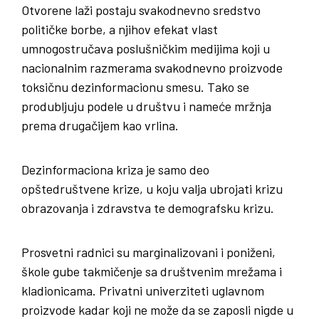
Otvorene laži postaju svakodnevno sredstvo
političke borbe, a njihov efekat vlast
umnogostručava poslušničkim medijima koji u
nacionalnim razmerama svakodnevno proizvode
toksičnu dezinformacionu smesu. Tako se
produbljuju podele u društvu i nameće mržnja
prema drugačijem kao vrlina.
Dezinformaciona kriza je samo deo
opštedruštvene krize, u koju valja ubrojati krizu
obrazovanja i zdravstva te demografsku krizu.
Prosvetni radnici su marginalizovani i poniženi,
škole gube takmičenje sa društvenim mrežama i
kladionicama. Privatni univerziteti uglavnom
proizvode kadar koji ne može da se zaposli nigde u