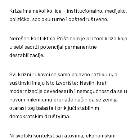
Kriza ima nekoliko lica – institucionalno, medijsko,
političko, sociokulturno i opštedruštveno.
Nerešen konflikt sa Prištinom je pri tom kriza koja
u sebi sadrži potencijal permanentne
destabilizacije.
Svi krizni rukavci se samo pojavno razlikuju, a
suštinski imaju isto izvorište: Nasilni krah
modernizacije devedesetih i nemogućnost da se u
novom milenijumu pronađe način da se zemlja
otarasi tog balasta i priključi stabilnim
demokratskim društvima.
Ni svetski kontekst sa ratovima, ekonomskim