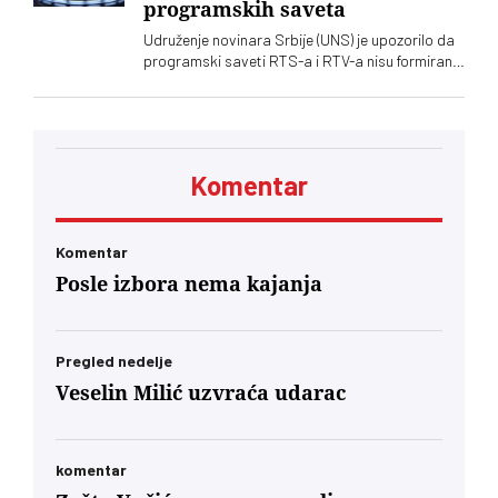
programskih saveta
Udruženje novinara Srbije (UNS) je upozorilo da
programski saveti RTS-a i RTV-a nisu formirani
nakon isteka mandata njihovih članova, zbog
čega se postavlja pitanje poštovanja zakonskih
procedura i funkcionisanja mehanizama
kontrole javnih medijskih servisa
Komentar
Komentar
Posle izbora nema kajanja
Pregled nedelje
Veselin Milić uzvraća udarac
komentar