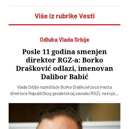
Više iz rubrike Vesti
Odluka Vlada Srbije
Posle 11 godina smenjen
direktor RGZ-a: Borko
Drašković odlazi, imenovan
Dalibor Babić
Vlada Srbije razrešila je Borka Draškovića sa mesta
direktora Republičkog geodetskog zavoda (RGZ), na kojem
je bio 11 godina. Za vršioca dužnosti direktora imenovan je
geodetski inspektor Dalibor Babić