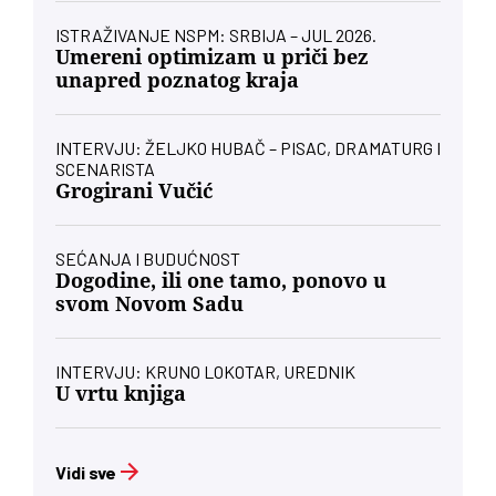
ISTRAŽIVANJE NSPM: SRBIJA – JUL 2026.
Umereni optimizam u priči bez
unapred poznatog kraja
INTERVJU: ŽELJKO HUBAČ – PISAC, DRAMATURG I
SCENARISTA
Grogirani Vučić
SEĆANJA I BUDUĆNOST
Dogodine, ili one tamo, ponovo u
svom Novom Sadu
INTERVJU: KRUNO LOKOTAR, UREDNIK
U vrtu knjiga
Vidi sve