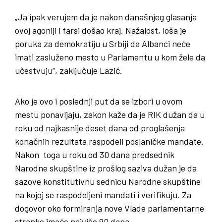
„Ja ipak verujem da je nakon današnjeg glasanja
ovoj agoniji i farsi došao kraj. Nažalost, loša je
poruka za demokratiju u Srbiji da Albanci neće
imati zasluženo mesto u Parlamentu u kom žele da
učestvuju“, zaključuje Lazić.
Ako je ovo i poslednji put da se izbori u ovom
mestu ponavljaju, zakon kaže da je RIK dužan da u
roku od najkasnije deset dana od proglašenja
konačnih rezultata raspodeli poslaničke mandate.
Nakon toga u roku od 30 dana predsednik
Narodne skupštine iz prošlog saziva dužan je da
sazove konstitutivnu sednicu Narodne skupštine
na kojoj se raspodeljeni mandati i verifikuju. Za
dogovor oko formiranja nove Vlade parlamentarne
stranke imaće najviše 90 dana.