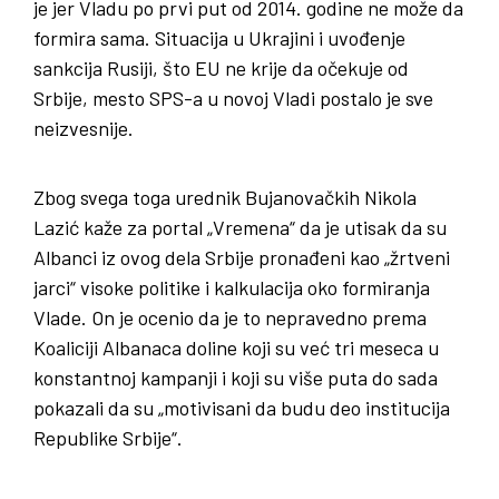
je jer Vladu po prvi put od 2014. godine ne može da
formira sama. Situacija u Ukrajini i uvođenje
sankcija Rusiji, što EU ne krije da očekuje od
Srbije, mesto SPS-a u novoj Vladi postalo je sve
neizvesnije.
Zbog svega toga urednik Bujanovačkih Nikola
Lazić kaže za portal „Vremena“ da je utisak da su
Albanci iz ovog dela Srbije pronađeni kao „žrtveni
jarci“ visoke politike i kalkulacija oko formiranja
Vlade. On je ocenio da je to nepravedno prema
Koaliciji Albanaca doline koji su već tri meseca u
konstantnoj kampanji i koji su više puta do sada
pokazali da su „motivisani da budu deo institucija
Republike Srbije“.