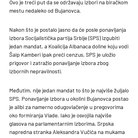
Ovo je treći put da se održavaju izbori na biračkom
mestu nedaleko od Bujanovca.
Nakon što je postalo jasno da će posle ponavljanja
izbora Socijalistička partija Srbije (SPS) izgubiti
jedan mandat, a Koalicija Albanaca doline koju vodi
Šaip Kamberi ipak preći cenzus, SPS je uložio
prigovor i zatražio ponavljanje izbora zbog
izbornih nepravilnosti.
Međutim, nije jedan mandat to što je najviše žuljalo
SPS. Ponavljanje izbora u okolini Bujanovca postao
je alibi za namerno odugovlačenje u pregovorima
oko formiranja Vlade. Iako je osvojila najviše
glasova na parlamentarnim izborima, Srpska
napredna stranka Aleksandra Vučića na mukama