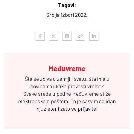
Tagovi:
Srbija
izbori 2022.
Međuvreme
Šta se zbiva u zemlji i svetu, šta ima u
novinama i kako provesti vreme?
Svake srede u podne
Međuvreme
stiže
elektronskom poštom. To je sasvim solidan
njuzleter i zato se prijavite!