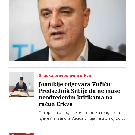
Srpska pravoslavna crkva
Joanikije odgovara Vučiću:
Predsednik Srbije da ne maše
neodređenim kritikama na
račun Crkve
Mitropolija crnogorsko-primorska reaguje na
izjave Aleksandra Vučića o litijama u Crnoj Gori
2020. koje „vrve od nejasnoća”