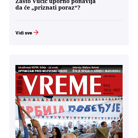
Zašto Vučić uporno ponavlja
da će „priznati poraz“?
Vidi sve