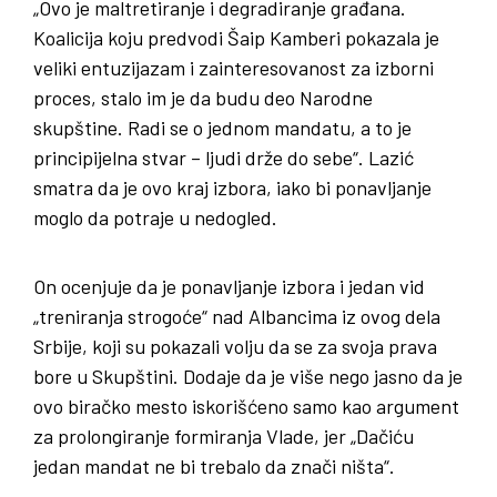
„Ovo je maltretiranje i degradiranje građana.
Koalicija koju predvodi Šaip Kamberi pokazala je
veliki entuzijazam i zainteresovanost za izborni
proces, stalo im je da budu deo Narodne
skupštine. Radi se o jednom mandatu, a to je
principijelna stvar – ljudi drže do sebe“. Lazić
smatra da je ovo kraj izbora, iako bi ponavljanje
moglo da potraje u nedogled.
On ocenjuje da je ponavljanje izbora i jedan vid
„treniranja strogoće“ nad Albancima iz ovog dela
Srbije, koji su pokazali volju da se za svoja prava
bore u Skupštini. Dodaje da je više nego jasno da je
ovo biračko mesto iskorišćeno samo kao argument
za prolongiranje formiranja Vlade, jer „Dačiću
jedan mandat ne bi trebalo da znači ništa“.