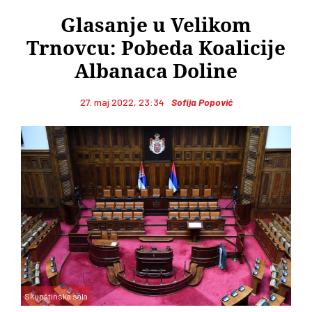
Glasanje u Velikom
Trnovcu: Pobeda Koalicije
Albanaca Doline
27. maj 2022, 23:34
Sofija Popović
Skupštinska sala