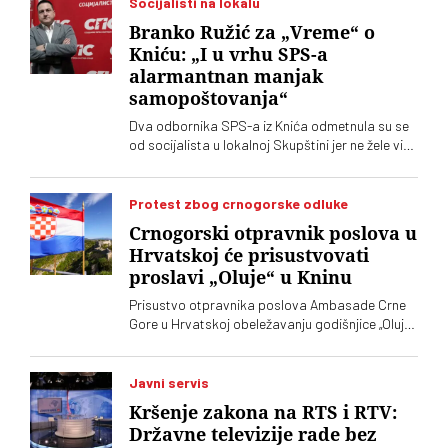
Socijalisti na lokalu
Branko Ružić za „Vreme“ o
Kniću: „I u vrhu SPS-a
alarmantnan manjak
samopoštovanja“
Dva odbornika SPS-a iz Knića odmetnula su se
od socijalista u lokalnoj Skupštini jer ne žele više
da imaju posla sa "nasilnim i neobrazovanim"
naprednjacima. Jedan od njih kaže za „Vreme“
da je „SNS u Kniću nasilna skupina
Protest zbog crnogorske odluke
neobrazovanih ljudi" sa kojima ne žele ni sad, niti
Crnogorski otpravnik poslova u
ikada više, da sarađuju. Branko Ružić za
Hrvatskoj će prisustvovati
„Vreme“ kaže da je alarmantno da tendencije
proslavi „Oluje“ u Kninu
odricanja od izvornih principa i mazohizma
postoje ne samo na lokalu, već i u samom vrhu
Prisustvo otpravnika poslova Ambasade Crne
SPS-a
Gore u Hrvatskoj obeležavanju godišnjice „Oluje“
u Kninu izazvalo je političke reakcije u Srbiji.
Vučić je poručio da je reč o proslavi zločina
počinjenih nad srpskim narodom
Javni servis
Kršenje zakona na RTS i RTV:
Državne televizije rade bez