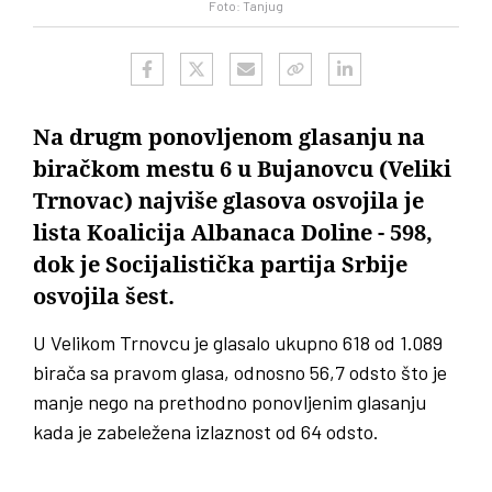
Foto: Tanjug
Na drugm ponovljenom glasanju na
biračkom mestu 6 u Bujanovcu (Veliki
Trnovac) najviše glasova osvojila je
lista Koalicija Albanaca Doline - 598,
dok je Socijalistička partija Srbije
osvojila šest.
U Velikom Trnovcu je glasalo ukupno 618 od 1.089
birača sa pravom glasa, odnosno 56,7 odsto što je
manje nego na prethodno ponovljenim glasanju
kada je zabeležena izlaznost od 64 odsto.