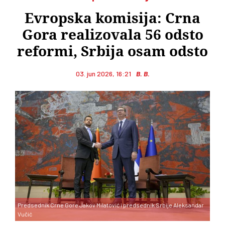
Evropska komisija: Crna
Gora realizovala 56 odsto
reformi, Srbija osam odsto
03. jun 2026, 16:21
B. B.
Predsednik Crne Gore Jakov Milatović i predsednik Srbije Aleksandar
Vučić