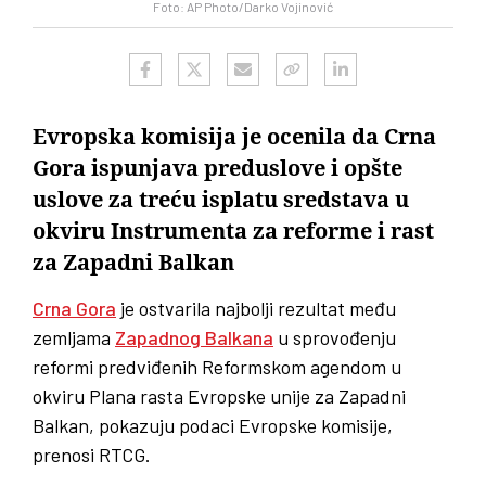
Foto: AP Photo/Darko Vojinović
Evropska komisija je ocenila da Crna
Gora ispunjava preduslove i opšte
uslove za treću isplatu sredstava u
okviru Instrumenta za reforme i rast
za Zapadni Balkan
Crna Gora
je ostvarila najbolji rezultat među
zemljama
Zapadnog Balkana
u sprovođenju
reformi predviđenih Reformskom agendom u
okviru Plana rasta Evropske unije za Zapadni
Balkan, pokazuju podaci Evropske komisije,
prenosi RTCG.