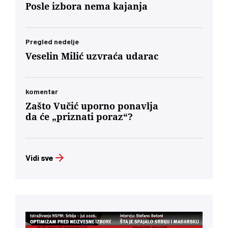
Posle izbora nema kajanja
Pregled nedelje
Veselin Milić uzvraća udarac
komentar
Zašto Vučić uporno ponavlja
da će „priznati poraz“?
Vidi sve