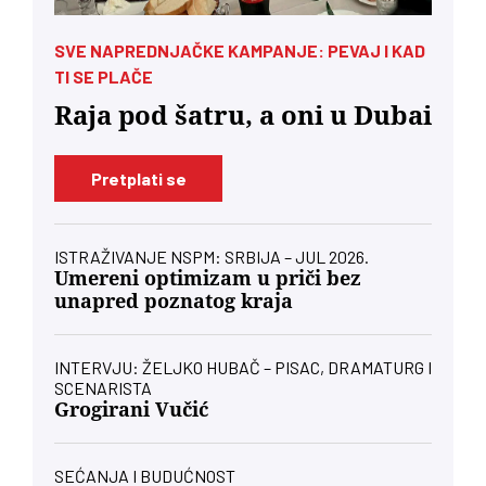
SVE NAPREDNJAČKE KAMPANJE: PEVAJ I KAD
TI SE PLAČE
Raja pod šatru, a oni u Dubai
Pretplati se
ISTRAŽIVANJE NSPM: SRBIJA – JUL 2026.
Umereni optimizam u priči bez
unapred poznatog kraja
INTERVJU: ŽELJKO HUBAČ – PISAC, DRAMATURG I
SCENARISTA
Grogirani Vučić
SEĆANJA I BUDUĆNOST