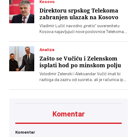
Kosovo
Direktoru srpskog Telekoma
zabranjen ulazak na Kosovo
Vladimir Lučić navodno „pretio“ suverenitetu
Kosova najavljujući nove poslovnice Telekoma
Srbije
Analiza
Zašto se Vučiću i Zelenskom
isplati hod po minskom polju
Volodimir Zelenski i Aleksandar Vučić imali bi
razloga da zaziru od susreta, ali je računica ipak
jača – Vučić kupuje naklonost EU, a Zelenskom
trebaju municija i dronovi
Komentar
Komentar