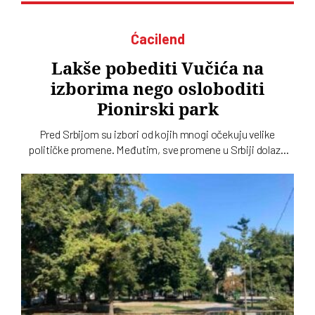
Ćacilend
Lakše pobediti Vučića na
izborima nego osloboditi
Pionirski park
Pred Srbijom su izbori od kojih mnogi očekuju velike
političke promene. Međutim, sve promene u Srbiji dolaze
sporo, pa čak i one koje se tiču gradskih parkova, a
„Ćacilend” još uvek okupira Pionirski