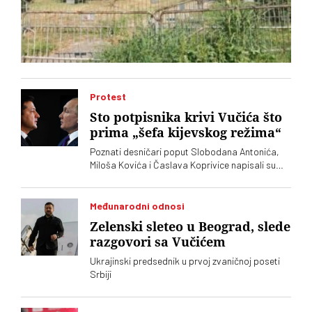
Protest
Sto potpisnika krivi Vučića što
prima „šefa kijevskog režima“
Poznati desničari poput Slobodana Antonića,
Miloša Kovića i Časlava Koprivice napisali su
oštro pismo povodom dolaska predsednika
Ukrajine Volodimira Zelenskog
Međunarodni odnosi
Zelenski sleteo u Beograd, slede
razgovori sa Vučićem
Ukrajinski predsednik u prvoj zvaničnoj poseti
Srbiji