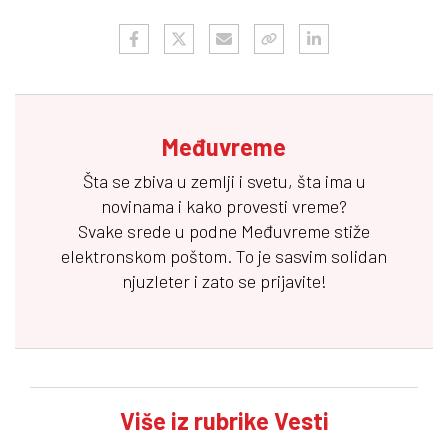
Međuvreme
Šta se zbiva u zemlji i svetu, šta ima u
novinama i kako provesti vreme?
Svake srede u podne
Međuvreme
stiže
elektronskom poštom. To je sasvim solidan
njuzleter i zato se prijavite!
Više iz rubrike Vesti