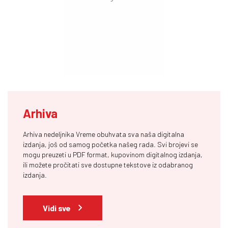
Arhiva
Arhiva nedeljnika Vreme obuhvata sva naša digitalna
izdanja, još od samog početka našeg rada. Svi brojevi se
mogu preuzeti u PDF format, kupovinom digitalnog izdanja,
ili možete pročitati sve dostupne tekstove iz odabranog
izdanja.
Vidi sve