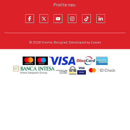
Pratite nas:
© 2026
Vreme
, Beograd. Developed by
Cubes