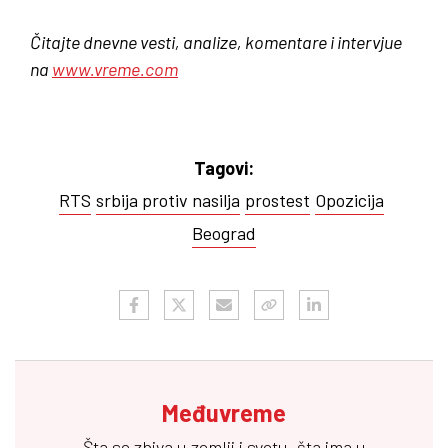
Čitajte dnevne vesti, analize, komentare i intervjue
na
www.vreme.com
Tagovi:
RTS
srbija protiv nasilja
prostest
Opozicija
Beograd
Međuvreme
Šta se zbiva u zemlji i svetu, šta ima u