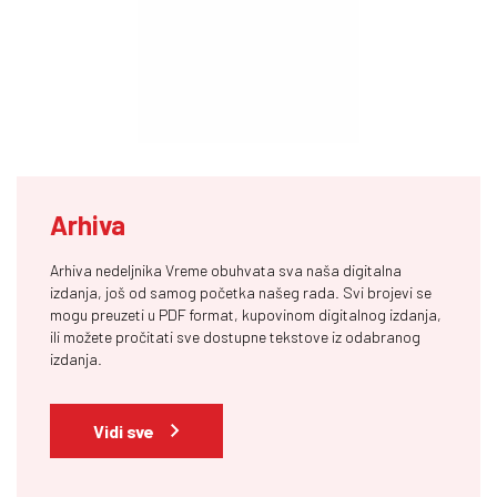
Arhiva
Arhiva nedeljnika Vreme obuhvata sva naša digitalna
izdanja, još od samog početka našeg rada. Svi brojevi se
mogu preuzeti u PDF format, kupovinom digitalnog izdanja,
ili možete pročitati sve dostupne tekstove iz odabranog
izdanja.
Vidi sve