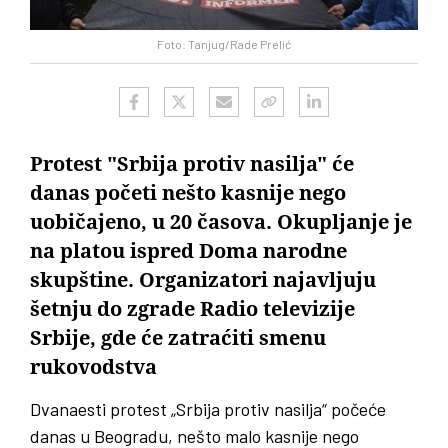
Foto: Tanjug/Rade Prelić
Protest "Srbija protiv nasilja" će
danas početi nešto kasnije nego
uobičajeno, u 20 časova. Okupljanje je
na platou ispred Doma narodne
skupštine. Organizatori najavljuju
šetnju do zgrade Radio televizije
Srbije, gde će zatraćiti smenu
rukovodstva
Dvanaesti protest „Srbija protiv nasilja“ počeće
danas u Beogradu, nešto malo kasnije nego