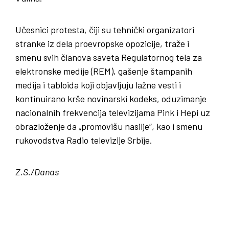
Učesnici protesta, čiji su tehnički organizatori
stranke iz dela proevropske opozicije, traže i
smenu svih članova saveta Regulatornog tela za
elektronske medije (REM), gašenje štampanih
medija i tabloida koji objavljuju lažne vesti i
kontinuirano krše novinarski kodeks, oduzimanje
nacionalnih frekvencija televizijama Pink i Hepi uz
obrazloženje da „promovišu nasilje“, kao i smenu
rukovodstva Radio televizije Srbije.
Z.S./Danas