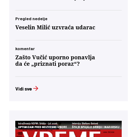
Pregled nedelje
Veselin Milić uzvraća udarac
komentar
Zašto Vučić uporno ponavlja
da će „priznati poraz“?
Vidi sve