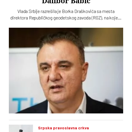
Dalibor Babić
Vlada Srbije razrešila je Borka Draškovića sa mesta
direktora Republičkog geodetskog zavoda (RGZ), na kojem
je bio 11 godina. Za vršioca dužnosti direktora imenovan je
geodetski inspektor Dalibor Babić
Srpska pravoslavna crkva