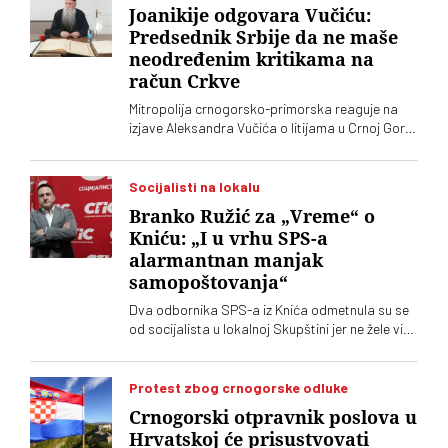
Joanikije odgovara Vučiću:
Predsednik Srbije da ne maše
neodređenim kritikama na
račun Crkve
Mitropolija crnogorsko-primorska reaguje na
izjave Aleksandra Vučića o litijama u Crnoj Gori
2020. koje „vrve od nejasnoća”
Socijalisti na lokalu
Branko Ružić za „Vreme“ o
Kniću: „I u vrhu SPS-a
alarmantnan manjak
samopoštovanja“
Dva odbornika SPS-a iz Knića odmetnula su se
od socijalista u lokalnoj Skupštini jer ne žele više
da imaju posla sa "nasilnim i neobrazovanim"
naprednjacima. Jedan od njih kaže za „Vreme“
da je „SNS u Kniću nasilna skupina
Protest zbog crnogorske odluke
neobrazovanih ljudi" sa kojima ne žele ni sad, niti
Crnogorski otpravnik poslova u
ikada više, da sarađuju. Branko Ružić za
Hrvatskoj će prisustvovati
„Vreme“ kaže da je alarmantno da tendencije