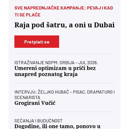
SVE NAPREDNJAČKE KAMPANJE: PEVAJ I KAD
TI SE PLAČE
Raja pod šatru, a oni u Dubai
Pretplati se
ISTRAŽIVANJE NSPM: SRBIJA – JUL 2026.
Umereni optimizam u priči bez
unapred poznatog kraja
INTERVJU: ŽELJKO HUBAČ – PISAC, DRAMATURG I
SCENARISTA
Grogirani Vučić
SEĆANJA I BUDUĆNOST
Dogodine, ili one tamo, ponovo u