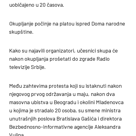
uobičajeno u 20 časova.
Okupljanje počinje na platou ispred Doma narodne
skupštine.
Kako su najavili organizatori, učesnici skupa će
nakon okupljanja prošetati do zgrade Radio
televizije Srbije.
Među zahtevima protesta koji su istaknuti nakon
njegovog prvog održavanja u maju, nakon dva
masovna ubistva u Beogradu i okolini Mladenovca
u kojima je stradalo 20 osoba, su smene ministra
unutrašnjih poslova Bratislava Gašića i direktora
Bezbednosno-informativne agencije Aleksandra
Vulina.