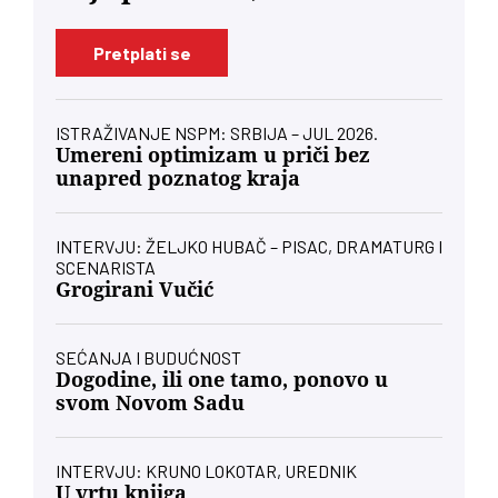
Pretplati se
ISTRAŽIVANJE NSPM: SRBIJA – JUL 2026.
Umereni optimizam u priči bez
unapred poznatog kraja
INTERVJU: ŽELJKO HUBAČ – PISAC, DRAMATURG I
SCENARISTA
Grogirani Vučić
SEĆANJA I BUDUĆNOST
Dogodine, ili one tamo, ponovo u
svom Novom Sadu
INTERVJU: KRUNO LOKOTAR, UREDNIK
U vrtu knjiga