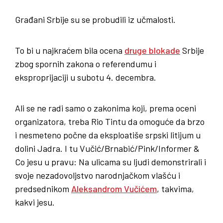
Građani Srbije su se probudili iz učmalosti.
To bi u najkraćem bila ocena
druge blokade
Srbije
zbog spornih zakona o referendumu i
eksproprijaciji u subotu 4. decembra.
Ali se ne radi samo o zakonima koji, prema oceni
organizatora, treba Rio Tintu da omoguće da brzo
i nesmeteno počne da eksploatiše srpski litijum u
dolini Jadra. I tu Vučić/Brnabić/Pink/Informer &
Co jesu u pravu: Na ulicama su ljudi demonstrirali i
svoje nezadovoljstvo narodnjačkom vlašću i
predsednikom
Aleksandrom Vučićem
, takvima,
kakvi jesu.