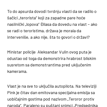
To do apsurda dovodi tvrdnju vlasti da se radilo o
šačici „terorista“ koji za zapadne pare hoće
nasilnički „lopova“ Đilasa da dovedu na vlast – ako
se radi o teroristima, država je morala da
interveniše, a ako nije, šta to govori o državi?
Ministar policije Aleksandar Vulin ovog puta je
odustao od toga da demonstrira hrabrost bliskim
susretom sa demonstrantima pred uključenim
kamerama.
Vlast je na sve to uključila autopilota. Na televiziji
Pink je čitav dan emitovana specijalna emisija sa
uobičajnim gostima pod nazivom „Teroror protiv
naroda“. Paraleno su puštani snimci „Predsednika