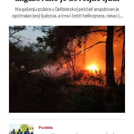
Na gašenju požara u Deliblatskoj peščari angažovan je
optimalan broj ljudstva, a ima i četiri helikoptera, rekao je
Luka Čaušić pomoćnik ministra Ministarstva unutrašnjih
poslova. Požarom je zahvaćeno oko hiljadu i po i više
hektara šume i niskog rastinja
Podela