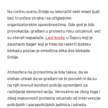
Na civilnu scenu Srbije su iskoračili neki mladi ljudi
bez trunčice straha i sa očiglednim
organizatorskim sposobnostima. Gde god je bilo
provokacija, građani u protestu nisu ustuknuli, već
su oterali napadače.
Levi kroše
u Šapcu koji je
zaustavio bager koji je hteo da raskrči ljudsku
blokadu postao je simolična slika dve blokade
Srbije.
Atmosfera na protestima je bila takva, da se
stekao utisak da se građani ne bi povukli ni da su
na njih krenuli kordoni policije opremljeni za
razbijanje demonstracija. Verovatno se zbog toga i
zbog masovnosti protesta odustalo od intervencije
policijskih i parapolicijskih jedinica i odreda.