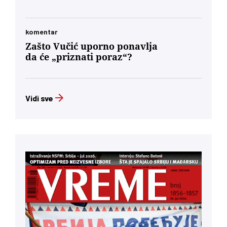
komentar
Zašto Vučić uporno ponavlja
da će „priznati poraz“?
Vidi sve