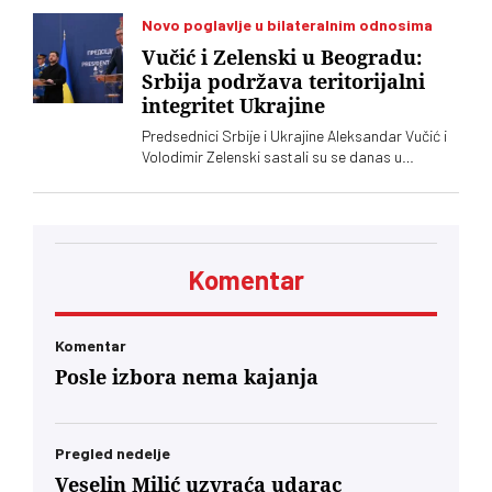
ostala gotovo netaknuta – srpsko oružje koje
preko posrednika stiže u Ukrajinu. Vučić i
Novo poglavlje u bilateralnim odnosima
Zelenski o tome javno nisu želeli mnogo da kažu,
Vučić i Zelenski u Beogradu:
iako je jasno da obojica znaju o čemu je reč
Srbija podržava teritorijalni
integritet Ukrajine
Predsednici Srbije i Ukrajine Aleksandar Vučić i
Volodimir Zelenski sastali su se danas u
Beogradu, gde su razgovarali o političkim
odnosima, trgovini, energetici, infrastrukturi i
bezbednosti. Vučić je poručio da Srbija
podržava teritorijalni integritet Ukrajine
Komentar
Komentar
Posle izbora nema kajanja
Pregled nedelje
Veselin Milić uzvraća udarac