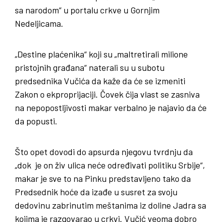
sa narodom“ u portalu crkve u Gornjim
Nedeljicama.
„Destine plaćenika“ koji su „maltretirali milione
pristojnih građana“ naterali su u subotu
predsednika Vučića da kaže da će se izmeniti
Zakon o ekproprijaciji. Čovek čija vlast se zasniva
na nepopostljivosti makar verbalno je najavio da će
da popusti.
Što opet dovodi do apsurda njegovu tvrdnju da
„dok je on živ ulica neće određivati politiku Srbije“,
makar je sve to na Pinku predstavljeno tako da
Predsednik hoće da izađe u susret za svoju
dedovinu zabrinutim meštanima iz doline Jadra sa
kojima je razgovarao u crkvi. Vučić veoma dobro