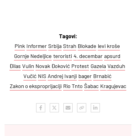
Tagovi:
Pink
Informer
Srbija
Strah
Blokade
levi kroše
Gornje Nedeljice
teroristi
4. decembar
apsurd
Đilas
Vulin
Novak Đoković
Protest
Gazela
Vazduh
Vučić
NIS
Andrej Ivanji
bager
Brnabić
Zakon o eksproprijaciji
Rio Tnto
Šabac
Kragujevac