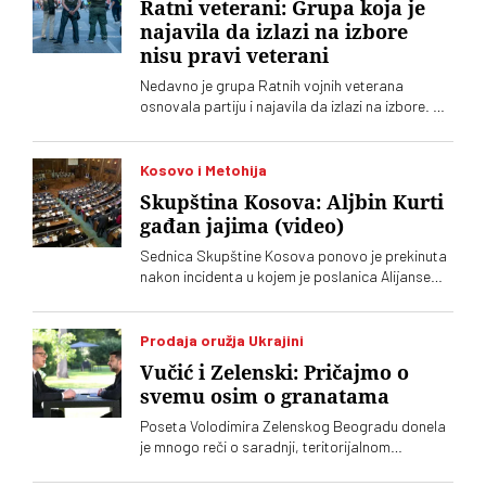
Ratni veterani: Grupa koja je
najavila da izlazi na izbore
nisu pravi veterani
Nedavno je grupa Ratnih vojnih veterana
osnovala partiju i najavila da izlazi na izbore. Oni
koji sebe nazivaju „pravim veteranima“ ograđuju
se od njih
Kosovo i Metohija
Skupština Kosova: Aljbin Kurti
gađan jajima (video)
Sednica Skupštine Kosova ponovo je prekinuta
nakon incidenta u kojem je poslanica Alijanse
Time Kadrijaj jajima gađala vršioca dužnosti
premijera Aljbina Kurtija
Prodaja oružja Ukrajini
Vučić i Zelenski: Pričajmo o
svemu osim o granatama
Poseta Volodimira Zelenskog Beogradu donela
je mnogo reči o saradnji, teritorijalnom
integritetu i evropskom putu, ali je jedna tema