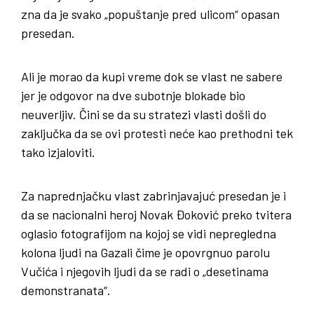
zna da je svako „popuštanje pred ulicom“ opasan
presedan.
Ali je morao da kupi vreme dok se vlast ne sabere
jer je odgovor na dve subotnje blokade bio
neuverljiv. Čini se da su stratezi vlasti došli do
zaključka da se ovi protesti neće kao prethodni tek
tako izjaloviti.
Za naprednjačku vlast zabrinjavajuć presedan je i
da se nacionalni heroj Novak Đoković preko tvitera
oglasio fotografijom na kojoj se vidi nepregledna
kolona ljudi na Gazali čime je opovrgnuo parolu
Vučića i njegovih ljudi da se radi o „desetinama
demonstranata“.