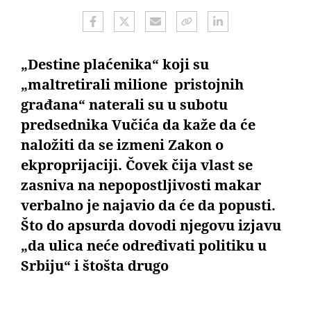
„Destine plaćenika“ koji su
„maltretirali milione pristojnih
građana“ naterali su u subotu
predsednika Vučića da kaže da će
naložiti da se izmeni Zakon o
ekproprijaciji. Čovek čija vlast se
zasniva na nepopostljivosti makar
verbalno je najavio da će da popusti.
Što do apsurda dovodi njegovu izjavu
„da ulica neće određivati politiku u
Srbiju“ i štošta drugo