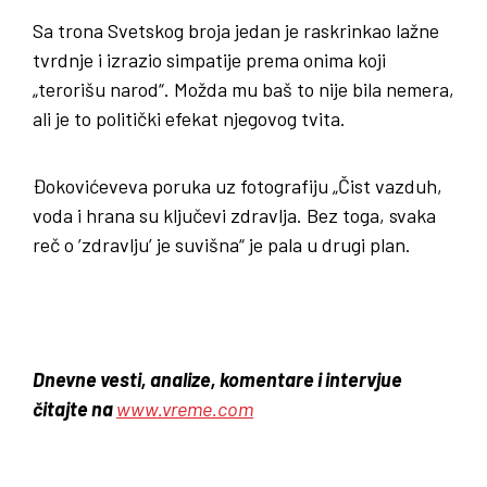
Sa trona Svetskog broja jedan je raskrinkao lažne
tvrdnje i izrazio simpatije prema onima koji
„terorišu narod“. Možda mu baš to nije bila nemera,
ali je to politički efekat njegovog tvita.
Đokovićeveva poruka uz fotografiju „Čist vazduh,
voda i hrana su ključevi zdravlja. Bez toga, svaka
reč o ’zdravlju’ je suvišna“ je pala u drugi plan.
Dnevne vesti, analize, komentare i intervjue
čitajte na
www.vreme.com