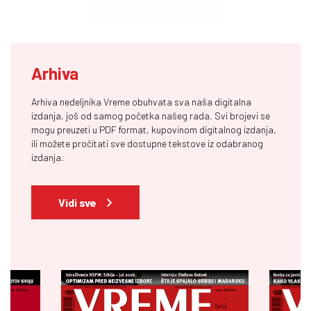
Arhiva
Arhiva nedeljnika Vreme obuhvata sva naša digitalna
izdanja, još od samog početka našeg rada. Svi brojevi se
mogu preuzeti u PDF format, kupovinom digitalnog izdanja,
ili možete pročitati sve dostupne tekstove iz odabranog
izdanja.
Vidi sve