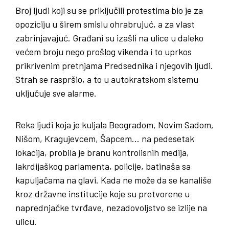
Broj ljudi koji su se priključili protestima bio je za
opoziciju u širem smislu ohrabrujuć, a za vlast
zabrinjavajuć. Građani su izašli na ulice u daleko
većem broju nego prošlog vikenda i to uprkos
prikrivenim pretnjama Predsednika i njegovih ljudi.
Strah se raspršio, a to u autokratskom sistemu
uključuje sve alarme.
Reka ljudi koja je kuljala Beogradom, Novim Sadom,
Nišom, Kragujevcem, Šapcem… na pedesetak
lokacija, probila je branu kontrolisnih medija,
lakrdijaškog parlamenta, policije, batinaša sa
kapuljačama na glavi. Kada ne može da se kanališe
kroz državne institucije koje su pretvorene u
naprednjačke tvrđave, nezadovoljstvo se izlije na
ulicu.