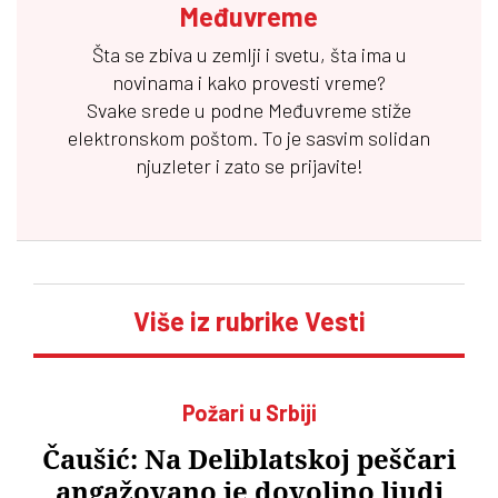
Međuvreme
Šta se zbiva u zemlji i svetu, šta ima u
novinama i kako provesti vreme?
Svake srede u podne
Međuvreme
stiže
elektronskom poštom. To je sasvim solidan
njuzleter i zato se prijavite!
Više iz rubrike Vesti
Požari u Srbiji
Čaušić: Na Deliblatskoj peščari
angažovano je dovoljno ljudi