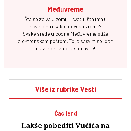
Međuvreme
Šta se zbiva u zemlji i svetu, šta ima u
novinama i kako provesti vreme?
Svake srede u podne
Međuvreme
stiže
elektronskom poštom. To je sasvim solidan
njuzleter i zato se prijavite!
Više iz rubrike Vesti
Ćacilend
Lakše pobediti Vučića na