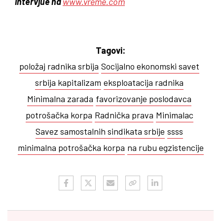
intervjue na
www.vreme.com
Tagovi:
položaj radnika srbija
Socijalno ekonomski savet
srbija kapitalizam
eksploatacija radnika
Minimalna zarada
favorizovanje poslodavca
potrošačka korpa
Radnička prava
Minimalac
Savez samostalnih sindikata srbije
ssss
minimalna potrošačka korpa
na rubu egzistencije