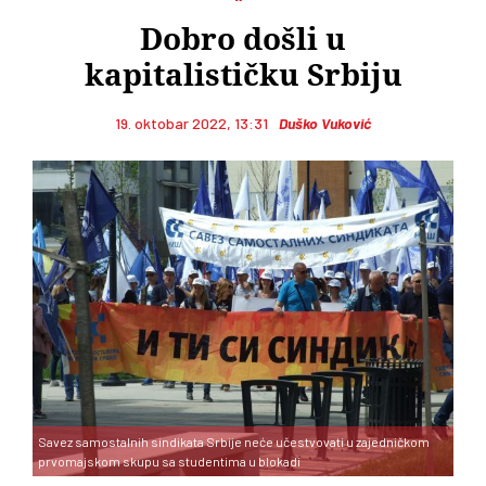
Dobro došli u
kapitalističku Srbiju
19. oktobar 2022, 13:31
Duško Vuković
Savez samostalnih sindikata Srbije neće učestvovati u zajedničkom
prvomajskom skupu sa studentima u blokadi