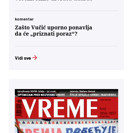
komentar
Zašto Vučić uporno ponavlja
da će „priznati poraz“?
Vidi sve