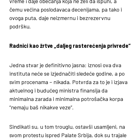
vreme i daje obećanja koja ne želi da ispuni, a
čemu većina poslodavaca decenijama, pa tako i
ovoga puta, daje neizmernu i bezrezervnu
podršku.
Radnici kao žrtve „daljeg rasterećenja privrede“
Jedna stvar je definitivno jasna: iznosi ova dva
instituta neće se izjednačiti sledeće godine, a po
svim procenama – nikada. Potvrda za to je i izjava
aktuelnog i budućeg ministra finansija da
minimalna zarada i minimalna potrošačka korpa
“nemaju baš nikakve veze”.
Sindikati su, u tom trouglu, ostavši usamljeni, na
svom protestu ispred Palate Srbija, dok su trajale