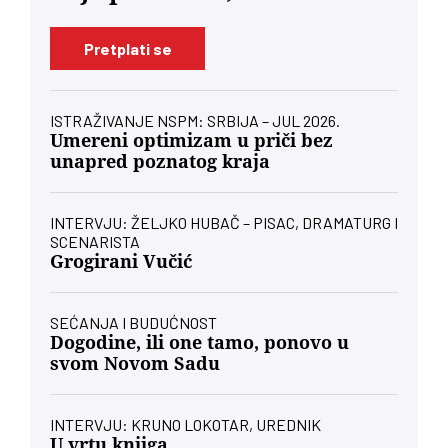
Pretplati se
ISTRAŽIVANJE NSPM: SRBIJA – JUL 2026.
Umereni optimizam u priči bez
unapred poznatog kraja
INTERVJU: ŽELJKO HUBAČ – PISAC, DRAMATURG I
SCENARISTA
Grogirani Vučić
SEĆANJA I BUDUĆNOST
Dogodine, ili one tamo, ponovo u
svom Novom Sadu
INTERVJU: KRUNO LOKOTAR, UREDNIK
U vrtu knjiga