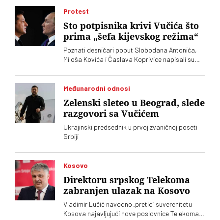
Protest
Sto potpisnika krivi Vučića što
prima „šefa kijevskog režima“
Poznati desničari poput Slobodana Antonića,
Miloša Kovića i Časlava Koprivice napisali su
oštro pismo povodom dolaska predsednika
Ukrajine Volodimira Zelenskog
Međunarodni odnosi
Zelenski sleteo u Beograd, slede
razgovori sa Vučićem
Ukrajinski predsednik u prvoj zvaničnoj poseti
Srbiji
Kosovo
Direktoru srpskog Telekoma
zabranjen ulazak na Kosovo
Vladimir Lučić navodno „pretio“ suverenitetu
Kosova najavljujući nove poslovnice Telekoma