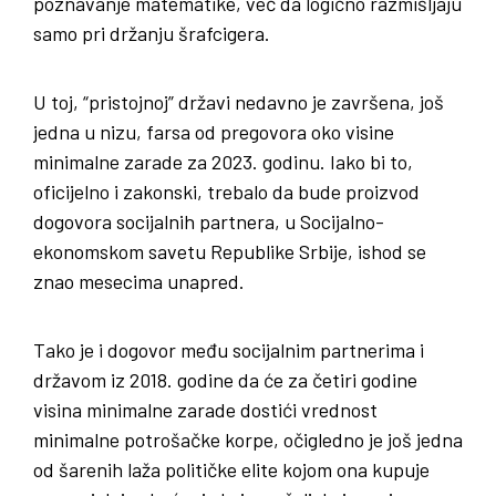
poznavanje matematike, već da logično razmišljaju
samo pri držanju šrafcigera.
U toj, “pristojnoj” državi nedavno je završena, još
jedna u nizu, farsa od pregovora oko visine
minimalne zarade za 2023. godinu. Iako bi to,
oficijelno i zakonski, trebalo da bude proizvod
dogovora socijalnih partnera, u Socijalno-
ekonomskom savetu Republike Srbije, ishod se
znao mesecima unapred.
Tako je i dogovor među socijalnim partnerima i
državom iz 2018. godine da će za četiri godine
visina minimalne zarade dostići vrednost
minimalne potrošačke korpe, očigledno je još jedna
od šarenih laža političke elite kojom ona kupuje