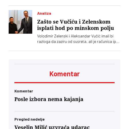
Srbije
Analiza
Zašto se Vučiću i Zelenskom
isplati hod po minskom polju
Volodimir Zelenski i Aleksandar Vučić imali bi
razloga da zaziru od susreta, ali je računica ipak
jača – Vučić kupuje naklonost EU, a Zelenskom
trebaju municija i dronovi
Komentar
Komentar
Posle izbora nema kajanja
Pregled nedelje
Veselin Milić uzvraća udarac