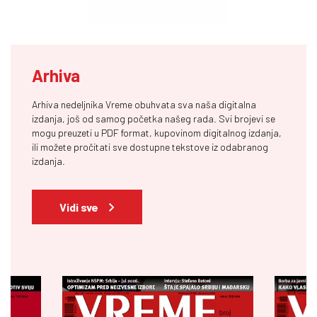
Arhiva
Arhiva nedeljnika Vreme obuhvata sva naša digitalna
izdanja, još od samog početka našeg rada. Svi brojevi se
mogu preuzeti u PDF format, kupovinom digitalnog izdanja,
ili možete pročitati sve dostupne tekstove iz odabranog
izdanja.
Vidi sve