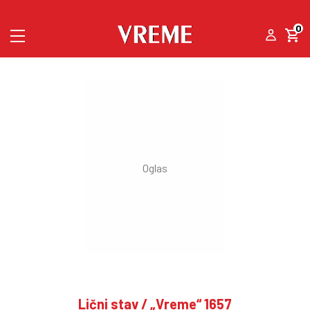
0
Lični stav / „Vreme“ 1657