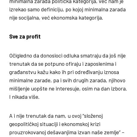
minimalna zarada politička kategorija, već nam je
izrekao samo definiciju, po kojoj minimalna zarada
nije socijalna, već ekonomska kategorija.
Sve za profit
Očigledno da donosioci odluka smatraju da još nije
trenutak da se potpuno ofiraju i zaposlenima i
građanstvu kažu kako ih pri određivanju iznosa
minimalne zarade, pa i svih drugih zarada, njihovo
mišljenje uopšte ne interesuje, osim na dan izbora.
I nikada više.
A i nije trenutak da nam, u ovoj “složenoj
geopolitičkoj situaciji i ekonomskoj krizi
prouzrokovanoj dešavanjima izvan naše zemlje” –