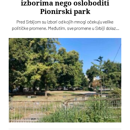
izborima nego osloboditi
Pionirski park
Pred Srbijom su izbori od kojih mnogi očekuju velike
političke promene. Međutim, sve promene u Srbiji dolaze
sporo, pa čak i one koje se tiču gradskih parkova, a
„Ćacilend” još uvek okupira Pionirski