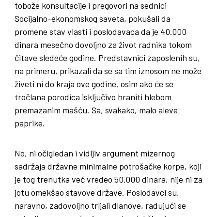
tobože konsultacije i pregovori na sednici
Socijalno-ekonomskog saveta, pokušali da
promene stav vlasti i poslodavaca da je 40.000
dinara mesečno dovoljno za život radnika tokom
čitave sledeće godine. Predstavnici zaposlenih su,
na primeru, prikazali da se sa tim iznosom ne može
živeti ni do kraja ove godine, osim ako će se
tročlana porodica isključivo hraniti hlebom
premazanim mašću. Sa, svakako, malo aleve
paprike.
No, ni očigledan i vidljiv argument mizernog
sadržaja državne minimalne potrošačke korpe, koji
je tog trenutka već vredeo 50.000 dinara, nije ni za
jotu omekšao stavove države. Poslodavci su,
naravno, zadovoljno trljali dlanove, radujući se