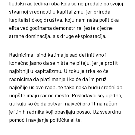
ljudski rad jedina roba koja se ne prodaje po svojoj
stvarnoj vrednosti u kapitalizmu, jer priroda
kapitalističkog društva, koju nam naša politička
elita već godinama demonstrira, jeste s jedne
strane dominacija, a s druge eksploatacija.
Radnicima i sindikatima je sad definitivno i
konačno jasno da se ništa ne pitaju, jer je profit
najbitniji u kapitalizmu. U toku je trka ko će
radnicima da plati manje i ko će da im pruži
najlošije uslove rada, te tako neka budu srećni da
uopšte imaju radno mesto. Poslodavci se, ujedno,
utrkuju ko će da ostvari najveći profit na račun
jeftinih radnika koji obavljaju posao. Uz svesrdnu
pomoć i navijanje političke elite.