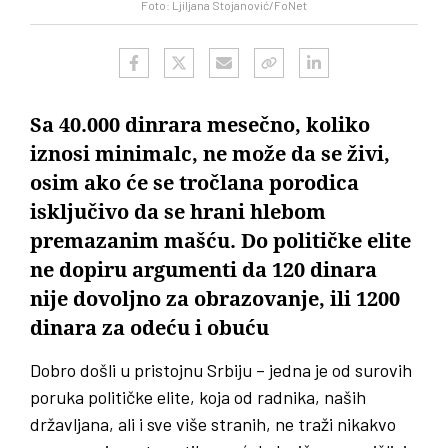
Foto: Ljiljana Stojanović/FoNet
Sa 40.000 dinrara mesečno, koliko
iznosi minimalc, ne može da se živi,
osim ako će se tročlana porodica
isključivo da se hrani hlebom
premazanim mašću. Do političke elite
ne dopiru argumenti da 120 dinara
nije dovoljno za obrazovanje, ili 1200
dinara za odeću i obuću
Dobro došli u pristojnu Srbiju – jedna je od surovih
poruka političke elite, koja od radnika, naših
državljana, ali i sve više stranih, ne traži nikakvo