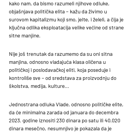
kako nam, da bismo razumeli njihove odluke,
objašnjava politička elita – kažu da živimo u
surovom kapitalizmu koji smo, jelte, i želeli, a čija je
ključna odlika eksploatacija velike većine od strane
sitne manjine.
Nije još trenutak da razumemo da su oni sitna
manjina, odnosno vladajuća klasa oličena u
političkoj i poslodavačkoj eliti, koja poseduje i
kontroliše sve – od sredstava za proizvodnju do
školstva, medija, kulture…
Jednostrana odluka Vlade, odnosno političke elite,
da će minimalna zarada od januara do decembra
2023. godine iznositi 230 dinara po satu ili 40.020
dinara mesečno, nesumnjivo je pokazala da je