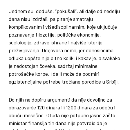
Jednom su, doduše, “pokušali”, ali dalje od nedelju
dana nisu izdržali, pa pitanje smatraju
komplikovanim i višediscplinarnim, koje uključuje
poznavanje filozofije, političke ekonomije,
sociologije, zdrave ishrane i najviše istorije
preživljavanja. Odgovora nema, jer donosiocima
odluka uopšte nije bitno koliki i kakav je, a svakako
je nedostojan čoveka, sadržaj minimalne
potrošačke korpe, i da li može da podmiri
egzistencijalne potrebe tročlane porodice u Srbiji.
Do njih ne dopiru argumenti da nije dovoljno za
obrazovanje 120 dinara ili 1200 dinara za odeću i
obuću mesečno. Otuda nije potpuno jasno zašto
ministar finansija tih dana nije potvrdio da je