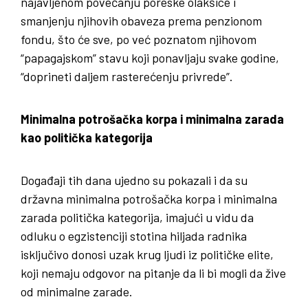
najavljenom povećanju poreske olakšice i
smanjenju njihovih obaveza prema penzionom
fondu, što će sve, po već poznatom njihovom
“papagajskom” stavu koji ponavljaju svake godine,
“doprineti daljem rasterećenju privrede”.
Minimalna potrošačka korpa i minimalna zarada
kao politička kategorija
Događaji tih dana ujedno su pokazali i da su
državna minimalna potrošačka korpa i minimalna
zarada politička kategorija, imajući u vidu da
odluku o egzistenciji stotina hiljada radnika
isključivo donosi uzak krug ljudi iz političke elite,
koji nemaju odgovor na pitanje da li bi mogli da žive
od minimalne zarade.