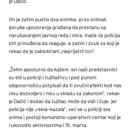
je Dačić.
On je zatim pustio dva snimka: prvo snimak
poruke upozorenja građana da prestanu sa
narušavanjem javnog reda i mira, inače će policija
biti prinuđena da reaguje, a zatim i zvuk za koji je
rekao da je zablokirani „neprijatni ton“.
„Želim apsolutno da kažem, svi naši predstavnici
su bili u policiji i tužilaštvu i pod punom
odgovornošću potpisali da ti zvučni efekti kod nas
nisu dozvoljeni i nisu u skladu sa zakonom“, rekao
je Dačić i dodao da tužilac može da vidi i čuje, jer
policija nije „rekla-kazala“, već se u policiji sve
snima i postoji komandno-operativni centar koji je
rukovodio aktivnostima i 15. marta.