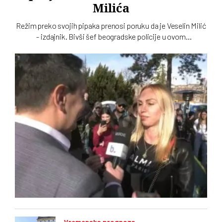
Milića
Režim preko svojih pipaka prenosi poruku da je Veselin Milić
- izdajnik. Bivši šef beogradske policije u ovom
unutarrežimskom obračunu pruža otpor
Vremenska prognoza