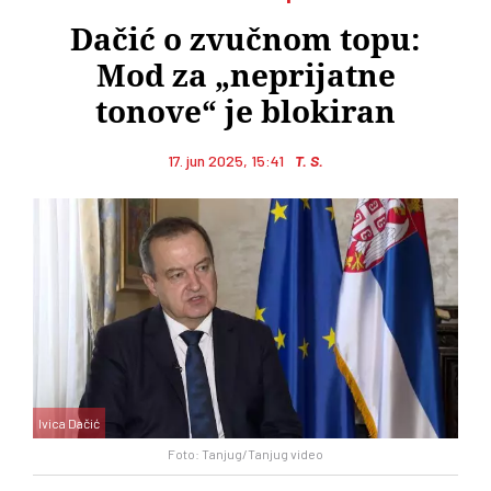
Dačić o zvučnom topu:
Mod za „neprijatne
tonove“ je blokiran
17. jun 2025, 15:41
T. S.
Ivica Dačić
Foto: Tanjug/Tanjug video