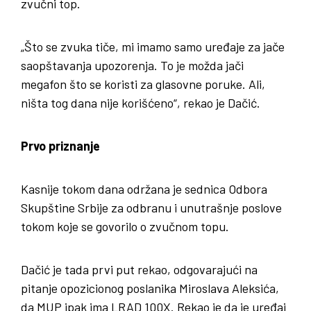
zvučni top.
„Što se zvuka tiče, mi imamo samo uređaje za jače
saopštavanja upozorenja. To je možda jači
megafon što se koristi za glasovne poruke. Ali,
ništa tog dana nije korišćeno“, rekao je Dačić.
Prvo priznanje
Kasnije tokom dana održana je sednica Odbora
Skupštine Srbije za odbranu i unutrašnje poslove
tokom koje se govorilo o zvučnom topu.
Dačić je tada prvi put rekao, odgovarajući na
pitanje opozicionog poslanika Miroslava Aleksića,
da MUP ipak ima LRAD 100X. Rekao je da je uređaj