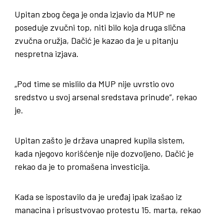
Upitan zbog čega je onda izjavio da MUP ne
poseduje zvučni top, niti bilo koja druga slična
zvučna oružja, Dačić je kazao da je u pitanju
nespretna izjava.
„Pod time se mislilo da MUP nije uvrstio ovo
sredstvo u svoj arsenal sredstava prinude“, rekao
je.
Upitan zašto je država unapred kupila sistem,
kada njegovo korišćenje nije dozvoljeno, Dačić je
rekao da je to promašena investicija.
Kada se ispostavilo da je uređaj ipak izašao iz
manacina i prisustvovao protestu 15. marta, rekao