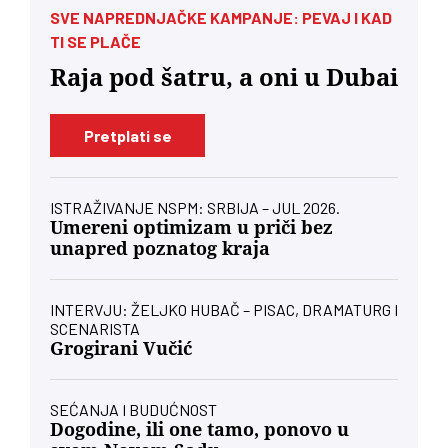
SVE NAPREDNJAČKE KAMPANJE: PEVAJ I KAD
TI SE PLAČE
Raja pod šatru, a oni u Dubai
Pretplati se
ISTRAŽIVANJE NSPM: SRBIJA – JUL 2026.
Umereni optimizam u priči bez
unapred poznatog kraja
INTERVJU: ŽELJKO HUBAČ – PISAC, DRAMATURG I
SCENARISTA
Grogirani Vučić
SEĆANJA I BUDUĆNOST
Dogodine, ili one tamo, ponovo u