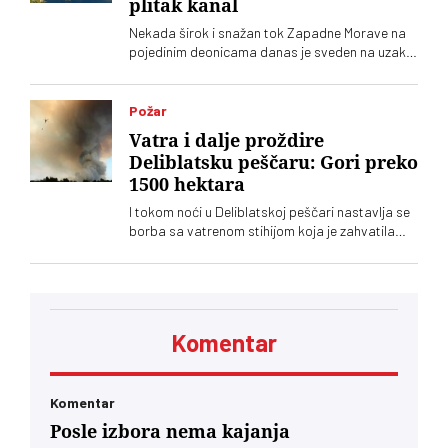
plitak kanal
Nekada širok i snažan tok Zapadne Morave na
pojedinim deonicama danas je sveden na uzak,
plitak vodeni kanal
Požar
Vatra i dalje proždire
Deliblatsku peščaru: Gori preko
1500 hektara
I tokom noći u Deliblatskoj peščari nastavlja se
borba sa vatrenom stihijom koja je zahvatila
oko 1.500 hektara šume i niskog rastinja
Komentar
Komentar
Posle izbora nema kajanja