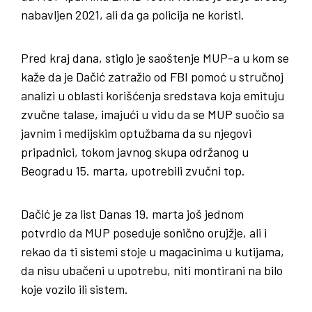
nabavljen 2021, ali da ga policija ne koristi.
Pred kraj dana, stiglo je saoštenje MUP-a u kom se
kaže da je Dačić zatražio od FBI pomoć u stručnoj
analizi u oblasti korišćenja sredstava koja emituju
zvučne talase, imajući u vidu da se MUP suočio sa
javnim i medijskim optužbama da su njegovi
pripadnici, tokom javnog skupa održanog u
Beogradu 15. marta, upotrebili zvučni top.
Dačić je za list Danas 19. marta još jednom
potvrdio da MUP poseduje sonično orujžje, ali i
rekao da ti sistemi stoje u magacinima u kutijama,
da nisu ubačeni u upotrebu, niti montirani na bilo
koje vozilo ili sistem.