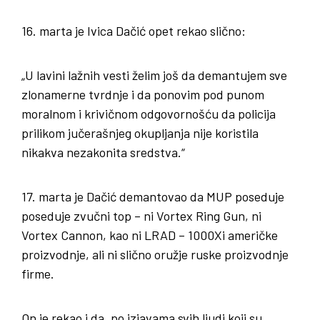
16. marta je Ivica Dačić opet rekao slično:
„U lavini lažnih vesti želim još da demantujem sve
zlonamerne tvrdnje i da ponovim pod punom
moralnom i krivičnom odgovornošću da policija
prilikom jučerašnjeg okupljanja nije koristila
nikakva nezakonita sredstva.“
17. marta je Dačić demantovao da MUP poseduje
poseduje zvučni top – ni Vortex Ring Gun, ni
Vortex Cannon, kao ni LRAD – 1000Xi američke
proizvodnje, ali ni slično oružje ruske proizvodnje
firme.
On je rekao i da „po izjavama svih ljudi koji su