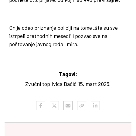
On je odao priznanje policiji na tome „šta su sve
istrpeli prethodnih meseci“ i pozvao sve na
poštovanje javnog reda i mira.
Tagovi:
Zvučni top
Ivica Dačić
15. mart 2025.