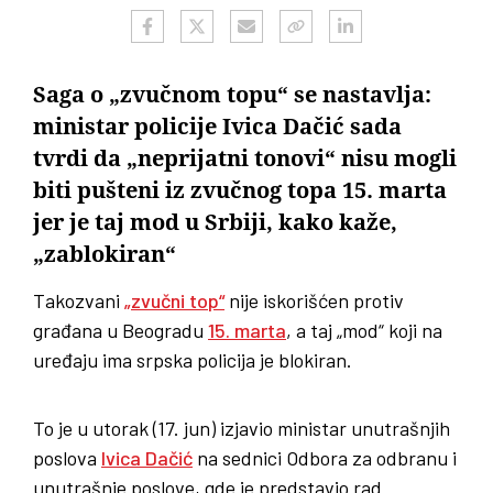
Saga o „zvučnom topu“ se nastavlja:
ministar policije Ivica Dačić sada
tvrdi da „neprijatni tonovi“ nisu mogli
biti pušteni iz zvučnog topa 15. marta
jer je taj mod u Srbiji, kako kaže,
„zablokiran“
Takozvani
„zvučni top“
nije iskorišćen protiv
građana u Beogradu
15. marta
, a taj „mod“ koji na
uređaju ima srpska policija je blokiran.
To je u utorak (17. jun) izjavio ministar unutrašnjih
poslova
Ivica Dačić
na sednici Odbora za odbranu i
unutrašnje poslove, gde je predstavio rad