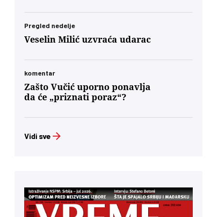
Pregled nedelje
Veselin Milić uzvraća udarac
komentar
Zašto Vučić uporno ponavlja
da će „priznati poraz“?
Vidi sve