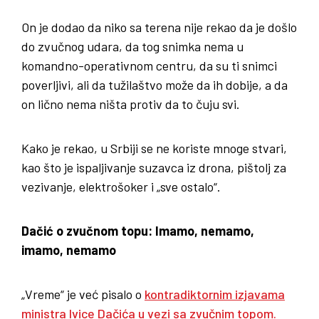
On je dodao da niko sa terena nije rekao da je došlo
do zvučnog udara, da tog snimka nema u
komandno-operativnom centru, da su ti snimci
poverljivi, ali da tužilaštvo može da ih dobije, a da
on lično nema ništa protiv da to čuju svi.
Kako je rekao, u Srbiji se ne koriste mnoge stvari,
kao što je ispaljivanje suzavca iz drona, pištolj za
vezivanje, elektrošoker i „sve ostalo“.
Dačić o zvučnom topu: Imamo, nemamo,
imamo, nemamo
„Vreme“ je već pisalo o
kontradiktornim izjavama
ministra Ivice Dačića u vezi sa zvučnim topom.