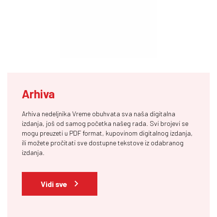
Arhiva
Arhiva nedeljnika Vreme obuhvata sva naša digitalna
izdanja, još od samog početka našeg rada. Svi brojevi se
mogu preuzeti u PDF format, kupovinom digitalnog izdanja,
ili možete pročitati sve dostupne tekstove iz odabranog
izdanja.
Vidi sve