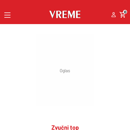
0
Zvučni top