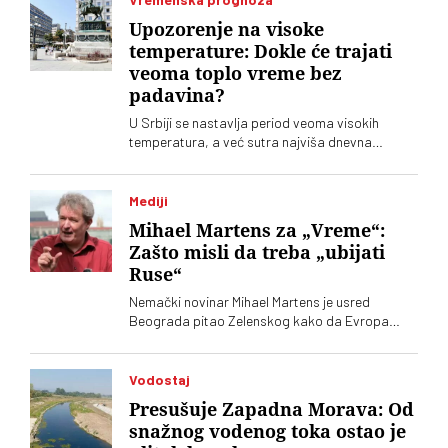
Upozorenje na visoke
temperature: Dokle će trajati
veoma toplo vreme bez
padavina?
U Srbiji se nastavlja period veoma visokih
temperatura, a već sutra najviša dnevna
temperatura u većini krajeva biće između 35 i 39
stepeni. Kratkotrajno osveženje očekuje se od
srede, ali se velika vrućina vraća za vikend
Mediji
Mihael Martens za „Vreme“:
Zašto misli da treba „ubijati
Ruse“
Nemački novinar Mihael Martens je usred
Beograda pitao Zelenskog kako da Evropa
pomogne da se „ubije više Rusa“, to jest „ruskih
vojnika“. Od toga je ispao omanji skandal.
Martens sada za „Vreme“ kaže gde je pogrešio, a
Vodostaj
gde misli da nije
Presušuje Zapadna Morava: Od
snažnog vodenog toka ostao je