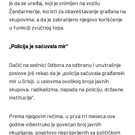
je da se uređaj, koji je snimljen na vozilu
Žandarmerije, koristi za obaveštavanje građana na
skupovima, a da je zabranjeno njegovo korišćenje
u funkciji zvučnog topa.
„Policija je sačuvala mir“
Dačić na sednici Odbora za odbranu i unutrašnje
poslove još rekao da je „policija sačuvala građanski
mir u Srbiji, u uslovima ovolikog broja javnih
skupova, radikalizma, napada na policiju, državne
institucije“.
Prema njegovim rečima, u prva tri meseca ove
godine višestruko je povećan broj javnih
okupljanja, pogotovo neprijavljenih sa političkom