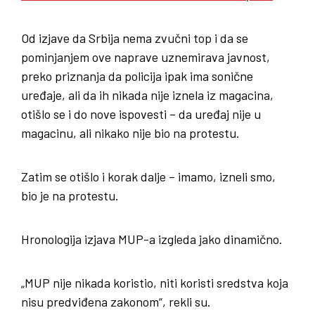
Od izjave da Srbija nema zvučni top i da se
pominjanjem ove naprave uznemirava javnost,
preko priznanja da policija ipak ima sonične
uređaje, ali da ih nikada nije iznela iz magacina,
otišlo se i do nove ispovesti – da uređaj nije u
magacinu, ali nikako nije bio na protestu.
Zatim se otišlo i korak dalje – imamo, izneli smo,
bio je na protestu.
Hronologija izjava MUP-a izgleda jako dinamično.
„MUP nije nikada koristio, niti koristi sredstva koja
nisu predviđena zakonom“, rekli su.