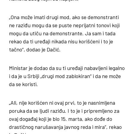
„Ona može imati drugi mod, ako se demonstranti
ne raziđu mogu da se puste neprijatni tonovi koji
mogu da utiču na demonstrante. Ja sam i tada
rekao da ti uređaji nikada nisu korišćeni i to je
tačno“, dodao je Dačić.
Ministar je dodao da su ti uređaji nabavljeni legalno
i da je u Srbiji „drugi mod zablokiran“ i da ne može
da se koristi.
„Ali, nije korišćen ni ovaj prvi, to je nasnimljena
poruka da se ljudi raziđu. I to je i pripremljeno za
ovaj događaj koji je bio 15. marta, ako dođe do
drastičnog narušavanja javnog reda i mira“, rekao