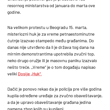
resornog ministarstva od januara do marta ove
godine.
Na velikom protestu u Beogradu 15. marta,
misteriozni huk je za vreme petnaestominutne
ćutnje izazvao stampedo među građanima. Do
danas nije utvrđeno da li je država tog dana na
mirnim demonstrantima upotrebila zvučni top,
neko drugo oružje ili je masovnu paniku izazvalo
nešto treće. „Vreme“ je o tom događaju napisao
veliki
Dosije „Huk“.
Dačić je ponovo rekao da je policija pre više godina
kupila određene uređaje za zvučno obaveštavanje,
a da je upravo obaveštavanje građana jedina
namena zbog kojih su kupljeni.