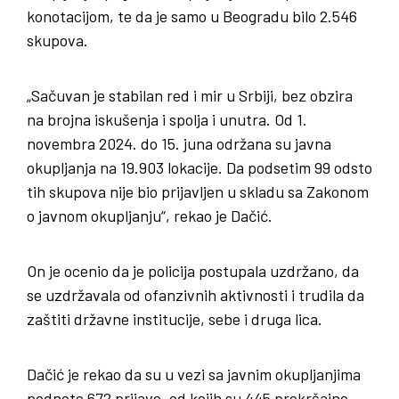
konotacijom, te da je samo u Beogradu bilo 2.546
skupova.
„Sačuvan je stabilan red i mir u Srbiji, bez obzira
na brojna iskušenja i spolja i unutra. Od 1.
novembra 2024. do 15. juna održana su javna
okupljanja na 19.903 lokacije. Da podsetim 99 odsto
tih skupova nije bio prijavljen u skladu sa Zakonom
o javnom okupljanju“, rekao je Dačić.
On je ocenio da je policija postupala uzdržano, da
se uzdržavala od ofanzivnih aktivnosti i trudila da
zaštiti državne institucije, sebe i druga lica.
Dačić je rekao da su u vezi sa javnim okupljanjima
podnete 672 prijave, od kojih su 445 prekršajne.