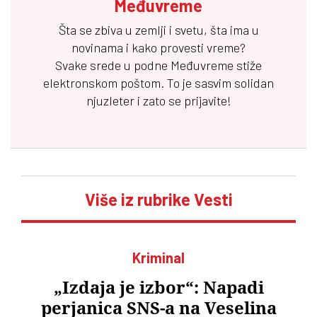
Međuvreme
Šta se zbiva u zemlji i svetu, šta ima u
novinama i kako provesti vreme?
Svake srede u podne
Međuvreme
stiže
elektronskom poštom. To je sasvim solidan
njuzleter i zato se prijavite!
Više iz rubrike Vesti
Kriminal
„Izdaja je izbor“: Napadi
perjanica SNS-a na Veselina