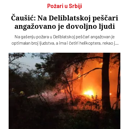
Požari u Srbiji
Čaušić: Na Deliblatskoj peščari
angažovano je dovoljno ljudi
Na gašenju požara u Deliblatskoj peščari angažovan je
optimalan broj ljudstva, a ima i četiri helikoptera, rekao je
Luka Čaušić pomoćnik ministra Ministarstva unutrašnjih
poslova. Požarom je zahvaćeno oko hiljadu i po i više
hektara šume i niskog rastinja