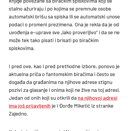
knjige povezane sa biračkim spiskovima koji se
stalno ažuriraju i po kojima se premnule osobe
automatski brišu sa spiska ili se automatski unose
podaci o promeni prezimena. Ona je rekla da je od
uvođenja e-uprave sve „lako proverljivo“ i da se ne
može tek tako pisati i brisati po biračkim
spiskovima.
I pred ove, kao i pred prethodne izbore, ponovo je
aktuelna priča o fantomskim biračima i često se
događa da građanima na njihove adrese stignu
pozivi za glasanje i onima koji ne žive na toj adresi.
Jedan od onih koji su otkrili da
na njihovoj adresi
ima još prijavljenih
je i Đorđe Miketić iz stranke
Zajedno.