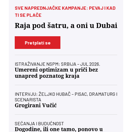
SVE NAPREDNJAČKE KAMPANJE: PEVAJ I KAD
TI SE PLAČE
Raja pod šatru, a oni u Dubai
Pretplati se
ISTRAŽIVANJE NSPM: SRBIJA – JUL 2026.
Umereni optimizam u priči bez
unapred poznatog kraja
INTERVJU: ŽELJKO HUBAČ – PISAC, DRAMATURG I
SCENARISTA
Grogirani Vučić
SEĆANJA I BUDUĆNOST
Dogodine, ili one tamo, ponovo u