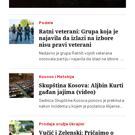
Podela
Ratni veterani: Grupa koja je
najavila da izlazi na izbore
nisu pravi veterani
Nedavno je grupa Ratnih vojnih veterana
osnovala partiju i najavila da izlazi na izbore. Oni
koji sebe nazivaju „pravim veteranima“ ograđuju
se od njih
Kosovo i Metohija
Skupština Kosova: Aljbin Kurti
gađan jajima (video)
Sednica Skupštine Kosova ponovo je prekinuta
nakon incidenta u kojem je poslanica Alijanse
Time Kadrijaj jajima gađala vršioca dužnosti
premijera Aljbina Kurtija
Prodaja oružja Ukrajini
Vučić i Zelenski: Pričajmo o