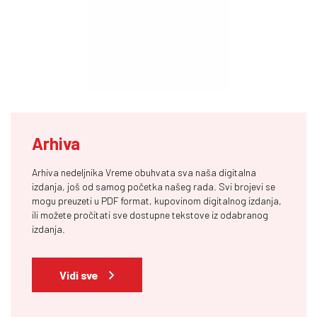
Arhiva
Arhiva nedeljnika Vreme obuhvata sva naša digitalna
izdanja, još od samog početka našeg rada. Svi brojevi se
mogu preuzeti u PDF format, kupovinom digitalnog izdanja,
ili možete pročitati sve dostupne tekstove iz odabranog
izdanja.
Vidi sve