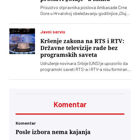
postoje ne samo na lokalu, već i u samom vrhu
Prisustvo otpravnika poslova Ambasade Crne
SPS-a
Gore u Hrvatskoj obeležavanju godišnjice „Oluje“
u Kninu izazvalo je političke reakcije u Srbiji.
Vučić je poručio da je reč o proslavi zločina
počinjenih nad srpskim narodom
Javni servis
Kršenje zakona na RTS i RTV:
Državne televizije rade bez
programskih saveta
Udruženje novinara Srbije (UNS) je upozorilo da
programski saveti RTS-a i RTV-a nisu formirani
nakon isteka mandata njihovih članova, zbog
čega se postavlja pitanje poštovanja zakonskih
procedura i funkcionisanja mehanizama
kontrole javnih medijskih servisa
Komentar
Komentar
Posle izbora nema kajanja