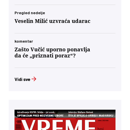
Pregled nedelje
Veselin Milić uzvraća udarac
komentar
Zašto Vučić uporno ponavlja
da će „priznati poraz“?
Vidi sve