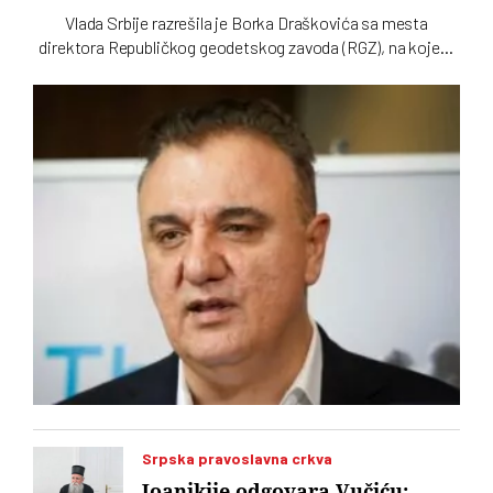
Vlada Srbije razrešila je Borka Draškovića sa mesta
direktora Republičkog geodetskog zavoda (RGZ), na kojem
je bio 11 godina. Za vršioca dužnosti direktora imenovan je
geodetski inspektor Dalibor Babić
Srpska pravoslavna crkva
Joanikije odgovara Vučiću: