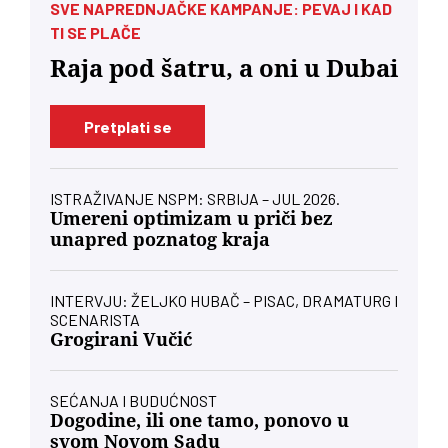
SVE NAPREDNJAČKE KAMPANJE: PEVAJ I KAD
TI SE PLAČE
Raja pod šatru, a oni u Dubai
Pretplati se
ISTRAŽIVANJE NSPM: SRBIJA – JUL 2026.
Umereni optimizam u priči bez
unapred poznatog kraja
INTERVJU: ŽELJKO HUBAČ – PISAC, DRAMATURG I
SCENARISTA
Grogirani Vučić
SEĆANJA I BUDUĆNOST
Dogodine, ili one tamo, ponovo u
svom Novom Sadu