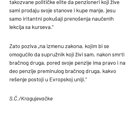
takozvane političke elite da penzioneri koji žive
sami prodaju svoje stanove i kupe manje, jesu
samo iritantni pokušaji prenošenja naučenih
lekcija sa kurseva.“
Zato poziva „na izmenu zakona, kojim bi se
omogućilo da supružnik koji živi sam, nakon smrti
bračnog druga, pored svoje penzije ima pravo i na
deo penzije preminulog bračnog druga, kakvo
rešenje postoji u Evropskoj uniji.“
S.Ć./Kragujevačke