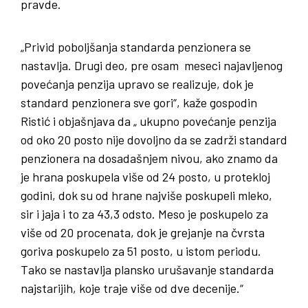
pravde.
„Privid poboljšanja standarda penzionera se
nastavlja. Drugi deo, pre osam meseci najavljenog
povećanja penzija upravo se realizuje, dok je
standard penzionera sve gori“, kaže gospodin
Ristić i objašnjava da „ ukupno povećanje penzija
od oko 20 posto nije dovoljno da se zadrži standard
penzionera na dosadašnjem nivou, ako znamo da
je hrana poskupela više od 24 posto, u protekloj
godini, dok su od hrane najviše poskupeli mleko,
sir i jaja i to za 43,3 odsto. Meso je poskupelo za
više od 20 procenata, dok je grejanje na čvrsta
goriva poskupelo za 51 posto, u istom periodu.
Tako se nastavlja plansko urušavanje standarda
najstarijih, koje traje više od dve decenije.“