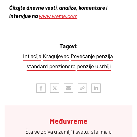
Čitajte dnevne vesti, analize, komentare i
intervjue na
www.vreme.com
Tagovi:
Inflacija
Kragujevac
Povećanje penzija
standard penzionera
penzije u srbiji
Međuvreme
Šta se zbiva u zemlji i svetu, šta ima u