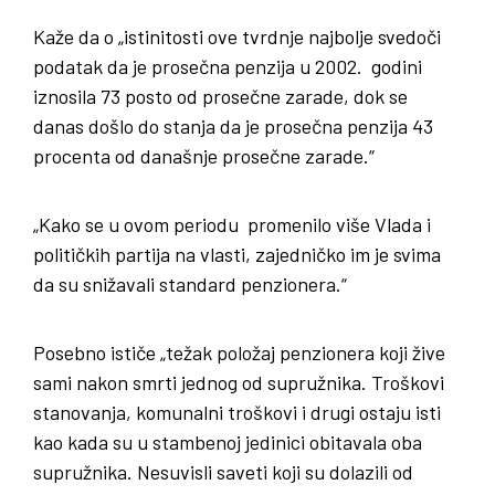
Kaže da o „istinitosti ove tvrdnje najbolje svedoči
podatak da je prosečna penzija u 2002. godini
iznosila 73 posto od prosečne zarade, dok se
danas došlo do stanja da je prosečna penzija 43
procenta od današnje prosečne zarade.“
„Kako se u ovom periodu promenilo više Vlada i
političkih partija na vlasti, zajedničko im je svima
da su snižavali standard penzionera.“
Posebno ističe „težak položaj penzionera koji žive
sami nakon smrti jednog od supružnika. Troškovi
stanovanja, komunalni troškovi i drugi ostaju isti
kao kada su u stambenoj jedinici obitavala oba
supružnika. Nesuvisli saveti koji su dolazili od