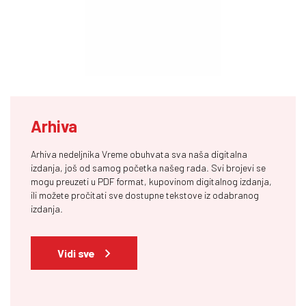
Arhiva
Arhiva nedeljnika Vreme obuhvata sva naša digitalna
izdanja, još od samog početka našeg rada. Svi brojevi se
mogu preuzeti u PDF format, kupovinom digitalnog izdanja,
ili možete pročitati sve dostupne tekstove iz odabranog
izdanja.
Vidi sve