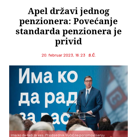
Apel državi jednog
penzionera: Povećanje
standarda penzionera je
privid
20. februar 2023, 16:23
S.Ć.
Ima ko da radi za vas: Predsednik Vučić na poromovisanju