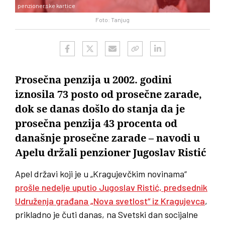
penzionerske kartice
Foto: Tanjug
Prosečna penzija u 2002. godini
iznosila 73 posto od prosečne zarade,
dok se danas došlo do stanja da je
prosečna penzija 43 procenta od
današnje prosečne zarade – navodi u
Apelu držali penzioner Jugoslav Ristić
Apel državi koji je u „Kragujevčkim novinama“
prošle nedelje uputio Jugoslav Ristić, predsednik
Udruženja građana „Nova svetlost“ iz Kragujevca
,
prikladno je čuti danas, na Svetski dan socijalne