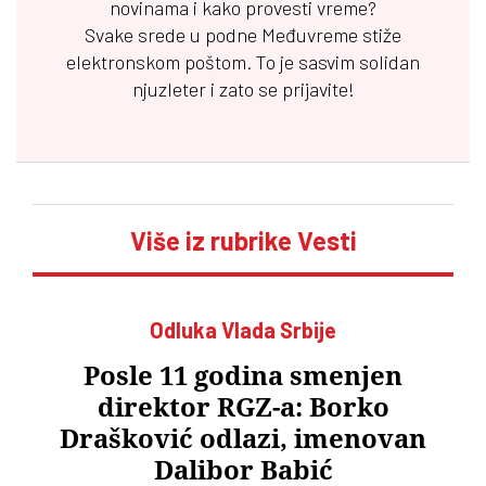
novinama i kako provesti vreme?
Svake srede u podne
Međuvreme
stiže
elektronskom poštom. To je sasvim solidan
njuzleter i zato se prijavite!
Više iz rubrike Vesti
Odluka Vlada Srbije
Posle 11 godina smenjen
direktor RGZ-a: Borko
Drašković odlazi, imenovan
Dalibor Babić