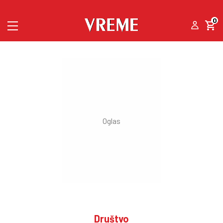
0
Društvo