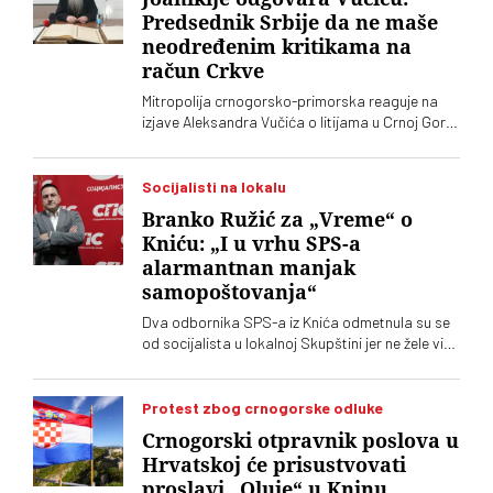
Predsednik Srbije da ne maše
neodređenim kritikama na
račun Crkve
Mitropolija crnogorsko-primorska reaguje na
izjave Aleksandra Vučića o litijama u Crnoj Gori
2020. koje „vrve od nejasnoća”
Socijalisti na lokalu
Branko Ružić za „Vreme“ o
Kniću: „I u vrhu SPS-a
alarmantnan manjak
samopoštovanja“
Dva odbornika SPS-a iz Knića odmetnula su se
od socijalista u lokalnoj Skupštini jer ne žele više
da imaju posla sa "nasilnim i neobrazovanim"
naprednjacima. Jedan od njih kaže za „Vreme“
da je „SNS u Kniću nasilna skupina
Protest zbog crnogorske odluke
neobrazovanih ljudi" sa kojima ne žele ni sad, niti
Crnogorski otpravnik poslova u
ikada više, da sarađuju. Branko Ružić za
Hrvatskoj će prisustvovati
„Vreme“ kaže da je alarmantno da tendencije
proslavi „Oluje“ u Kninu
odricanja od izvornih principa i mazohizma