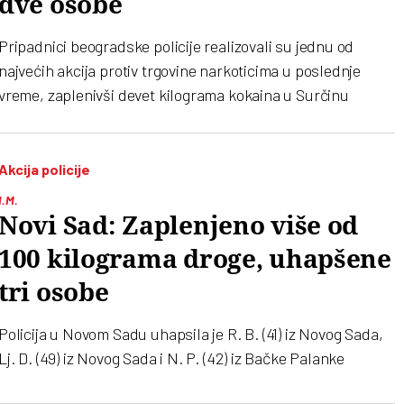
dve osobe
Pripadnici beogradske policije realizovali su jednu od
najvećih akcija protiv trgovine narkoticima u poslednje
vreme, zaplenivši devet kilograma kokaina u Surčinu
Akcija policije
I.M.
Novi Sad: Zaplenjeno više od
100 kilograma droge, uhapšene
tri osobe
Policija u Novom Sadu uhapsila je R. B. (41) iz Novog Sada,
Lj. D. (49) iz Novog Sada i N. P. (42) iz Bačke Palanke