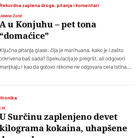
Rekordna zaplena droge, pitanja i komentari
Jelena Zorić
A u Konjuhu – pet tona
“domaćice”
Ključna pitanja glase: čija je marihuana, kako je i zašto
otkrivena baš sada? Spekulacija je pregršt, ali odgovori
manjkaju i kao da gotovo nikome ne odgovara cela istina.
Međutim, kome ne odgovara istina odgovara spin da ovaj
slučaj poredi sa “Jovanjicom”, a neuporedivo je. Doduše,
nekoliko pojmova kao što su Makedonija, ministar Bratislav
Hronika
Gašić, Tužilaštvo za organizovani kriminal i uzgajanje
povrća se poklapaju
I.M.
U Surčinu zaplenjeno devet
kilograma kokaina, uhapšene