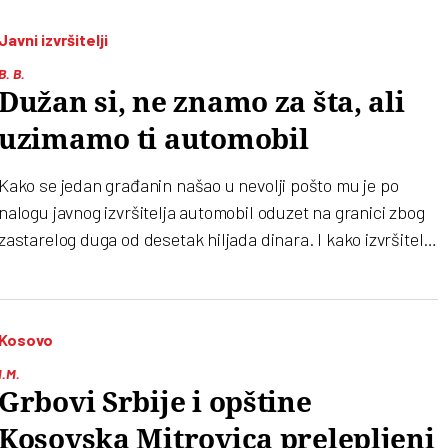
Javni izvršitelji
B. B.
Dužan si, ne znamo za šta, ali
uzimamo ti automobil
Kako se jedan građanin našao u nevolji pošto mu je po
nalogu javnog izvršitelja automobil oduzet na granici zbog
zastarelog duga od desetak hiljada dinara. I kako izvršitelj
nije ni objasnio što mu pleni baš automobil umesto da mu
naplati sa računa
Kosovo
I.M.
Grbovi Srbije i opštine
Kosovska Mitrovica prelepljeni