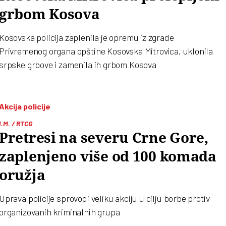
grbom Kosova
Kosovska policija zaplenila je opremu iz zgrade
Privremenog organa opštine Kosovska Mitrovica, uklonila
srpske grbove i zamenila ih grbom Kosova
Akcija policije
I.M. / RTCG
Pretresi na severu Crne Gore,
zaplenjeno više od 100 komada
oružja
Uprava policije sprovodi veliku akciju u cilju borbe protiv
organizovanih kriminalnih grupa