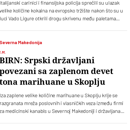
Italijanski carinici i finansijska policija sprečili su ulazak
velike količine kokaina na evropsko tržište nakon što su u
luci Vado Ligure otkrili drogu skrivenu među paletama
banana iz Južne Amerike
Severna Makedonija
I.M.
BIRN: Srpski državljani
povezani sa zaplenom devet
tona marihuane u Skoplju
Iza zaplene velike količine marihuane u Skoplju krije se
razgranata mreža poslovnih i vlasničkih veza između firmi
za medicinski kanabis u Severnoj Makedoniji i državljana
Srbije, uglavnom iz Kruševca, piše BIRN