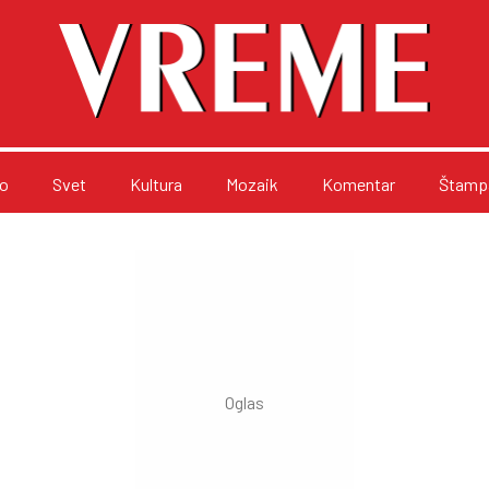
o
Svet
Kultura
Mozaik
Komentar
Štampa