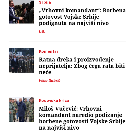
Srbija
„Vrhovni komandant“: Borbena
gotovost Vojske Srbije
podignuta na najviši nivo
I.Đ.
Komentar
Ratna dreka i proizvođenje
neprijatelja: Zbog čega rata biti
neće
Ivica Dobrić
Kosovska kriza
Miloš Vučević: Vrhovni
komandant naredio podizanje
borbene gotovosti Vojske Srbije
na najviši nivo