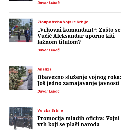
Davor Lukač
Zloupotreba Vojske Srbije
„Vrhovni komandant“: Zašto se
Vučić Aleksandar uporno kiti
lažnom titulom?
Davor Lukač
Analiza
Obavezno služenje vojnog roka:
Još jedno zamajavanje javnosti
Davor Lukač
Vojska Srbije
Promocija mladih oficira: Vojni
vrh koji se plaši naroda