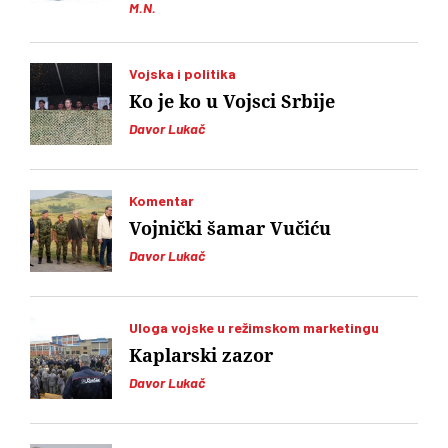
M.N.
Vojska i politika
Ko je ko u Vojsci Srbije
Davor Lukač
Komentar
Vojnički šamar Vučiću
Davor Lukač
Uloga vojske u režimskom marketingu
Kaplarski zazor
Davor Lukač