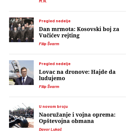
M.N.
Pregled nedelje
Dan mrmota: Kosovski boj za
Vučićev rejting
Filip Švarm
Pregled nedelje
Lovac na dronove: Hajde da
ludujemo
Filip Švarm
U novom broju
Naoružanje i vojna oprema:
Opštevojna obmana
Davor Lukač