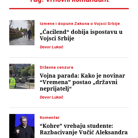
Izmene i dopune Zakona o Vojsci Srbije
„Ćacilend“ dobija ispostavu u
Vojsci Srbije
Davor Lukač
Državna cenzura
Vojna parada: Kako je novinar
“Vremena” postao „državni
neprijatelj“
Davor Lukač
Komentar
“Kobre” vrebaju studente:
Razbacivanje Vučić Aleksandra