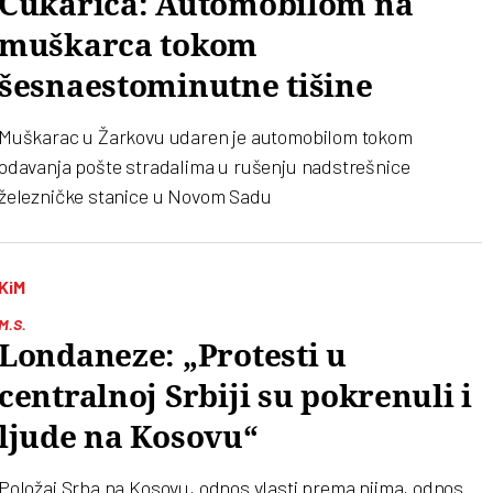
Čukarica: Automobilom na
muškarca tokom
šesnaestominutne tišine
Muškarac u Žarkovu udaren je automobilom tokom
odavanja pošte stradalima u rušenju nadstrešnice
železničke stanice u Novom Sadu
KiM
M.S.
Londaneze: „Protesti u
centralnoj Srbiji su pokrenuli i
ljude na Kosovu“
Položaj Srba na Kosovu, odnos vlasti prema njima, odnos