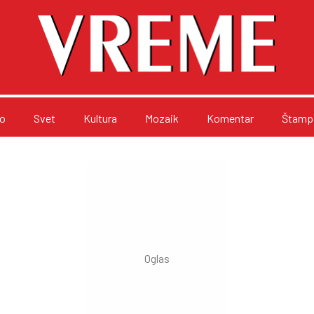
o
Svet
Kultura
Mozaik
Komentar
Štampa