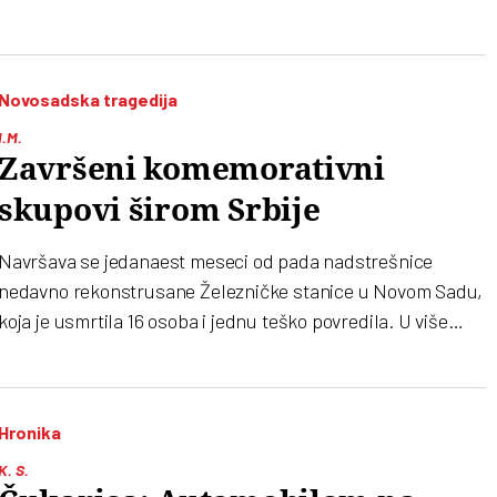
Novosadska tragedija
I.M.
Završeni komemorativni
skupovi širom Srbije
Navršava se jedanaest meseci od pada nadstrešnice
nedavno rekonstrusane Železničke stanice u Novom Sadu,
koja je usmrtila 16 osoba i jednu teško povredila. U više
gradova širom Srbije održani su skupovi u znak sećanja na
stradale
Hronika
K. S.