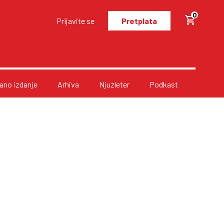
0
Prijavite se
Pretplata
no izdanje
Arhiva
Njuzleter
Podkast