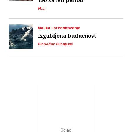
190 za isti period
M.J.
Nauka i predskazanja
Izgubljena budućnost
Slobodan Bubnjević