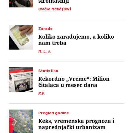
siromašniji
Srećko Matić (DW)
Zarade
Koliko zarađujemo, a koliko
nam treba
M. L. J.
Statistika
Rekordno „Vreme“: Milion
čitalaca u mesec dana
R.V.
Pregled godine
Keks, vremenska prognoza i
naprednjački urbanizam