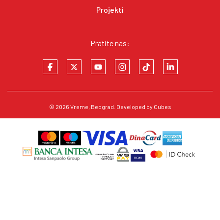
Projekti
Pratite nas:
© 2026
Vreme
, Beograd. Developed by
Cubes