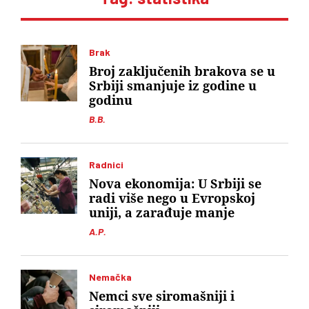
Brak
Broj zaključenih brakova se u
Srbiji smanjuje iz godine u
godinu
B.B.
Radnici
Nova ekonomija: U Srbiji se
radi više nego u Evropskoj
uniji, a zarađuje manje
A.P.
Nemačka
Nemci sve siromašniji i