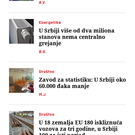
R.V.
Energetika
U Srbiji više od dva miliona
stanova nema centralno
grejanje
B.G.
Društvo
Zavod za statistiku: U Srbiji oko
60.000 đaka manje
M.J.
Društvo
U 18 zemalja EU 180 iskliznuća
vozova za tri godine, u Srbiji