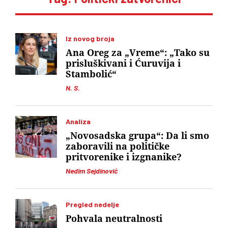
Iz novog broja
Ana Oreg za „Vreme“: „Tako su
prisluškivani i Ćuruvija i
Stambolić“
N. S.
Analiza
„Novosadska grupa“: Da li smo
zaboravili na političke
pritvorenike i izgnanike?
Nedim Sejdinović
Pregled nedelje
Pohvala neutralnosti