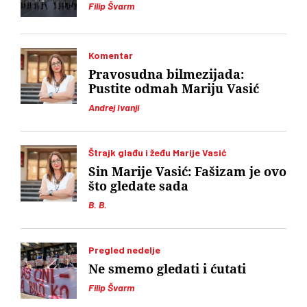
Filip Švarm
Komentar
Pravosudna bilmezijada:
Pustite odmah Mariju Vasić
Andrej Ivanji
Štrajk glađu i žeđu Marije Vasić
Sin Marije Vasić: Fašizam je ovo
što gledate sada
B. B.
Pregled nedelje
Ne smemo gledati i ćutati
Filip Švarm