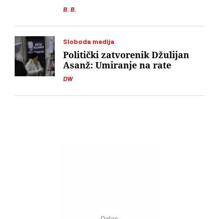
B. B.
Sloboda medija
Politički zatvorenik Džulijan
Asanž: Umiranje na rate
DW