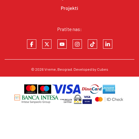
Projekti
Pratite nas:
© 2026
Vreme
, Beograd. Developed by
Cubes