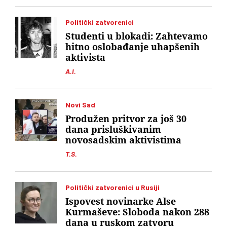
Politički zatvorenici
Studenti u blokadi: Zahtevamo
hitno oslobađanje uhapšenih
aktivista
A.I.
Novi Sad
Produžen pritvor za još 30
dana prisluškivanim
novosadskim aktivistima
T.S.
Politički zatvorenici u Rusiji
Ispovest novinarke Alse
Kurmaševe: Sloboda nakon 288
dana u ruskom zatvoru