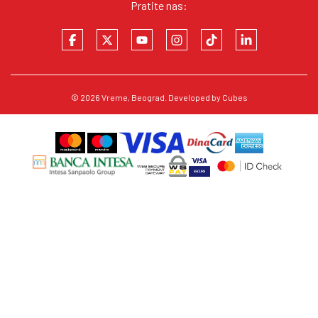
Pratite nas:
© 2026
Vreme
, Beograd. Developed by
Cubes