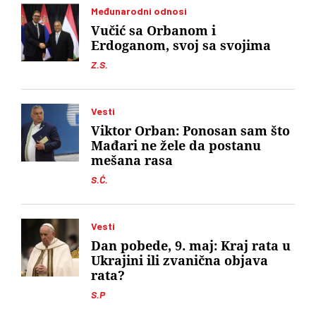
Međunarodni odnosi
Vučić sa Orbanom i
Erdoganom, svoj sa svojima
Z.S.
Vesti
Viktor Orban: Ponosan sam što
Mađari ne žele da postanu
mešana rasa
S.Ć.
Vesti
Dan pobede, 9. maj: Kraj rata u
Ukrajini ili zvanična objava
rata?
S.P