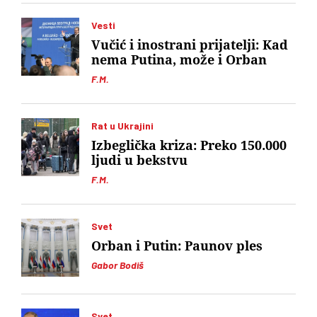
Vesti
Vučić i inostrani prijatelji: Kad
nema Putina, može i Orban
F.M.
Rat u Ukrajini
Izbeglička kriza: Preko 150.000
ljudi u bekstvu
F.M.
Svet
Orban i Putin: Paunov ples
Gabor Bodiš
Svet