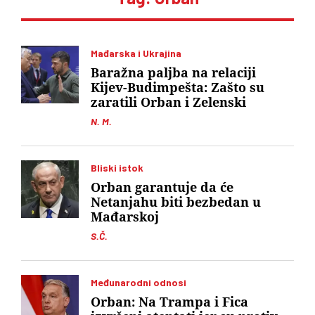
Mađarska i Ukrajina
Baražna paljba na relaciji
Kijev-Budimpešta: Zašto su
zaratili Orban i Zelenski
N. M.
Bliski istok
Orban garantuje da će
Netanjahu biti bezbedan u
Mađarskoj
S.Č.
Međunarodni odnosi
Orban: Na Trampa i Fica