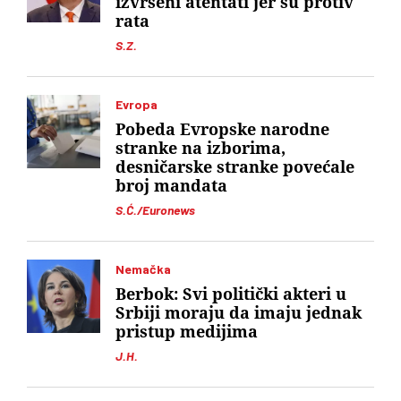
izvršeni atentati jer su protiv
rata
S.Z.
Evropa
Pobeda Evropske narodne
stranke na izborima,
desničarske stranke povećale
broj mandata
S.Ć./Euronews
Nemačka
Berbok: Svi politički akteri u
Srbiji moraju da imaju jednak
pristup medijima
J.H.