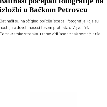
Batinaši pocepali fotografije na
izložbi u Bačkom Petrovcu
atinaši su na očigled policije iscepali fotografije koje su
nastajale devet meseci tokom protesta u Vojvodini.
Demokratska stranka u tome vidi jasan znak nemoći države
pred istinom koju te fotografije nose