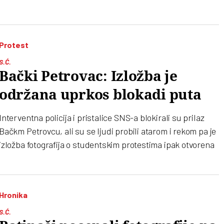
Protest
S.Ć.
Bački Petrovac: Izložba je
održana uprkos blokadi puta
Interventna policija i pristalice SNS-a blokirali su prilaz
Bačkm Petrovcu, ali su se ljudi probili atarom i rekom pa je
izložba fotografija o studentskim protestima ipak otvorena
Hronika
S.Ć.