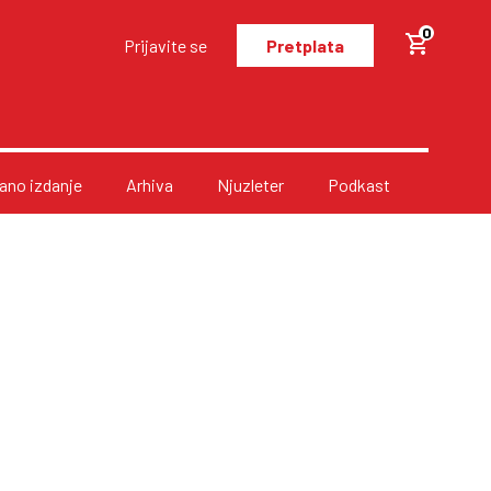
0
Prijavite se
Pretplata
no izdanje
Arhiva
Njuzleter
Podkast