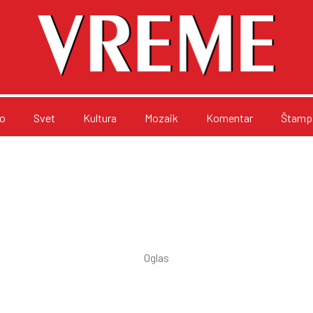
o
Svet
Kultura
Mozaik
Komentar
Štampa