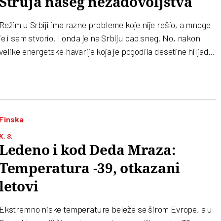
Struja našeg nezadovoljstva
Režim u Srbiji ima razne probleme koje nije rešio, a mnoge
je i sam stvorio. I onda je na Srbiju pao sneg. No, nakon
velike energetske havarije koja je pogodila desetine hiljada
domaćinstava što su danima tokom praznika bila u mraku i
hladnoći, dolazi nova nevolja – CBAM
Finska
K. S.
Ledeno i kod Deda Mraza:
Temperatura -39, otkazani
letovi
Ekstremno niske temperature beleže se širom Evrope, a u