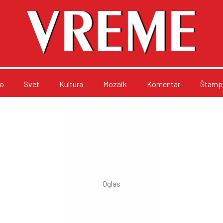
o
Svet
Kultura
Mozaik
Komentar
Štampa