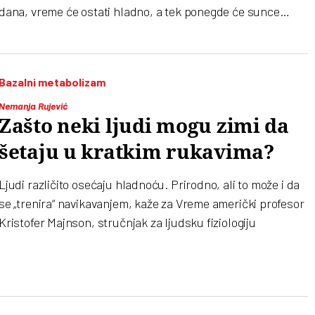
dana, vreme će ostati hladno, a tek ponegde će sunce
obasjati planinske predele
Bazalni metabolizam
Nemanja Rujević
Zašto neki ljudi mogu zimi da
šetaju u kratkim rukavima?
Ljudi različito osećaju hladnoću. Prirodno, ali to može i da
se „trenira“ navikavanjem, kaže za Vreme američki profesor
Kristofer Majnson, stručnjak za ljudsku fiziologiju