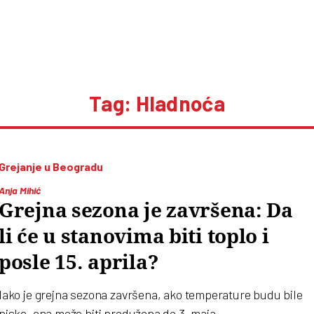
Tag: Hladnoća
Grejanje u Beogradu
Anja Mihić
Grejna sezona je završena: Da
li će u stanovima biti toplo i
posle 15. aprila?
Iako je grejna sezona završena, ako temperature budu bile
niske, ona može biti produžena do 3. maja