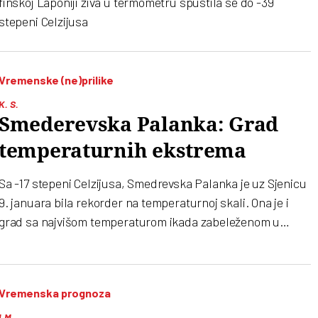
finskoj Laponiji živa u termometru spustila se do -39
stepeni Celzijusa
Vremenske (ne)prilike
K. S.
Smederevska Palanka: Grad
temperaturnih ekstrema
Sa -17 stepeni Celzijusa, Smedrevska Palanka je uz Sjenicu
9. januara bila rekorder na temperaturnoj skali. Ona je i
grad sa najvišom temperaturom ikada zabeleženom u
Srbiji. Zašto je opština u centralnoj Srbiji mesto u kome
termometar često piše istoriju
Vremenska prognoza
I.M.