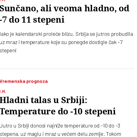
Sunčano, ali veoma hladno, od
-7 do 11 stepeni
Iako je kalendarski proleće blizu, Srbija se jutros probudila
uz mraz i temperature koje su ponegde dostigle čak -7
stepeni
Vremenska prognoza
I.M.
Hladni talas u Srbiji:
Temperature do -10 stepeni
Jutro u Srbiji donosi najniže temperature od -10 do -3
stepena, uz maglu i mraz u većem delu zemlje. Tokom