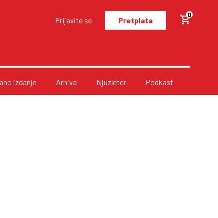
0
Prijavite se
Pretplata
no izdanje
Arhiva
Njuzleter
Podkast