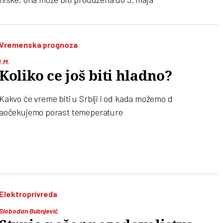
Vremenska prognoza
I.M.
Koliko ce još biti hladno?
Kakvo će vreme biti u Srbiji i od kada možemo d
aočekujemo porast temeperature
Elektroprivreda
Slobodan Bubnjević