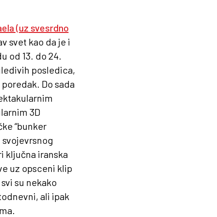
ela (uz svesrdno
av svet kao da je i
u od 13. do 24.
ledivih posledica,
i poredak. Do sada
spektakularnim
ularnim 3D
čke “bunker
 svojevrsnog
i ključna iranska
ve uz opsceni klip
 svi su nekako
odnevni, ali ipak
ama.