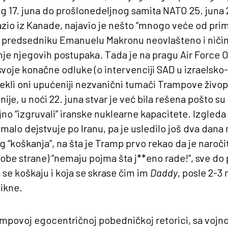
g 17. juna do prošlonedeljnog samita NATO 25. juna
zio iz Kanade, najavio je nešto “mnogo veće od primi
 predsedniku Emanuelu Makronu neovlašteno i niči
e njegovih postupaka. Tada je na pragu Air Force O
 svoje konačne odluke (o intervenciji SAD u izraelsk
 rekli oni upućeniji nezvanični tumači Trampove živopi
je, u noći 22. juna stvar je već bila rešena pošto su
o “izgruvali” iranske nuklearne kapacitete. Izgleda
malo dejstvuje po Iranu, pa je usledilo još dva da
 “koškanja”, na šta je Tramp prvo rekao da je naročito
obe strane) “nemaju pojma šta j**eno rade!”, sve do
 se koškaju i koja se skrase čim im
Daddy
, posle 2-3
ikne.
mpovoj egocentričnoj pobedničkoj retorici, sa vojno