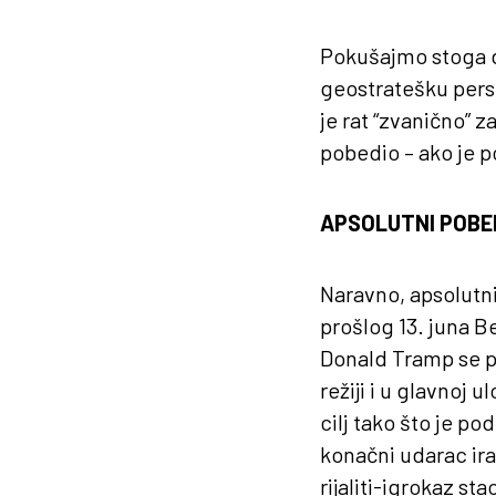
Pokušajmo stoga d
geostratešku pers
je rat “zvanično” 
pobedio – ako je po
APSOLUTNI POBE
Naravno, apsolutn
prošlog 13. juna B
Donald Tramp se po
režiji i u glavnoj 
cilj tako što je p
konačni udarac ir
rijaliti-igrokaz s