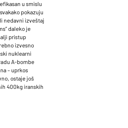
 efikasan u smislu
 svakako pokazuju
ali nedavni izveštaj
ms” daleko je
lji pristup
trebno izvesno
nski nuklearni
zradu A-bombe
na – uprkos
no, ostaje još
nih 400kg iranskih