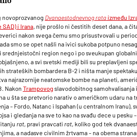
lio
g novoprozvanog
Dvanaestodnevnog rata
između Izra
 SAD) i Irana
, nije prošlo ni čestitih deset dana, a čit
everici nakon svega čemu smo prisustvovali u period
ada smo se opet našli na ivici sukoba potpuno nesag
i srednjeistočni region nego i po sveukupan globaln
bjašnjeno, a svi svetski mediji bili su preplavljeni 
h strateških bombardera B-2 i ništa manje spektak
tva najrazornije neatomske bombe na planeti, ameri
B. Nakon
Trampovog
slavodobitnog samohvalisanja i
ma u šta se pretvorio narativ o američkom udaru na tr
nja – Fordo, Natanc i Ispahan (u centralnom Iranu), s
jsa i gledanja na sve to kao na svađu dece u pesku –
pitanju
rat
, pravi pravcati
rat
, koliko god tek dvanaest
anjima, a nadasve civilnim žrtvama – na obema stran