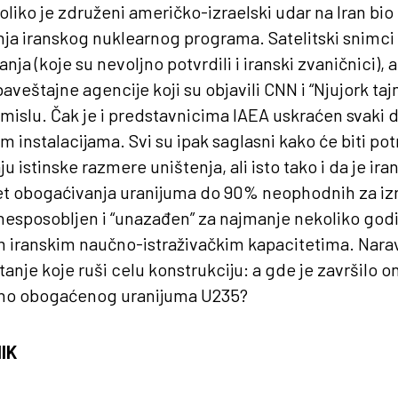
oliko je združeni američko-izraelski udar na Iran bio
nja iranskog nuklearnog programa. Satelitski snimci
anja (koje su nevoljno potvrdili i iranski zvaničnici), 
veštajne agencije koji su objavili CNN i “Njujork taj
smislu. Čak je i predstavnicima IAEA uskraćen svaki da
m instalacijama. Svi su ipak saglasni kako će biti po
 istinske razmere uništenja, ali isto tako i da je ira
et obogaćivanja uranijuma do 90% neophodnih za i
esposobljen i “unazađen” za najmanje nekoliko godi
 iranskim naučno-istraživačkim kapacitetima. Narav
anje koje ruši celu konstrukciju: a gde je završilo o
tno obogaćenog uranijuma U235?
IK