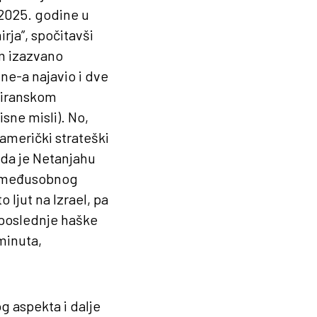
 2025. godine u
rja”, spočitavši
m izazvano
ne-a najavio i dve
o-iranskom
sne misli). No,
 američki strateški
 da je Netanjahu
na međusobnog
 ljut na Izrael, pa
 poslednje haške
 minuta,
g aspekta i dalje