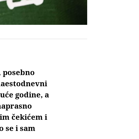
, posebno
anaestodnevni
kuće godine, a
naprasno
im čekićem i
o se i sam