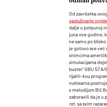
odmah pohva
Od završetka ovo
sasluživanje vojske
dalje u potpunoj n
juna ove godine, k
ne samo po blisko 
je gotovo sve već o
snimcima američki
simulacijama dejs
buster” GBU 57 A/
rijaliti-šou progra
nuklearna postroje
s melodijom Bič Bo
zaboravili da je u 
rat
, sa svim razar