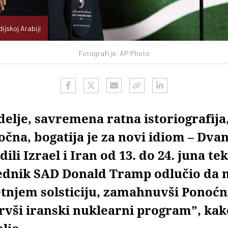
jskoj Arabiji
Fotografi je: AP Photo
delje, savremena ratna istoriografija
očna, bogatija je za novi idiom – Dv
dili Izrael i Iran od 13. do 24. juna te
sednik SAD Donald Tramp odlučio da 
etnjem solsticiju, zamahnuvši Ponoćn
rvši iranski nuklearni program”, kak