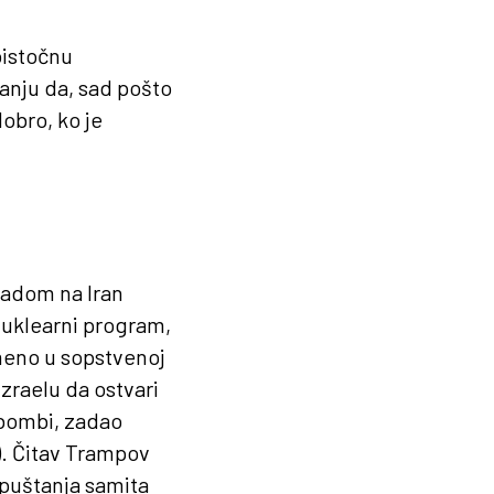
oistočnu
anju da, sad pošto
obro, ko je
padom na Iran
nuklearni program,
emeno u sopstvenoj
Izraelu da ostvari
 bombi, zadao
. Čitav Trampov
apuštanja samita