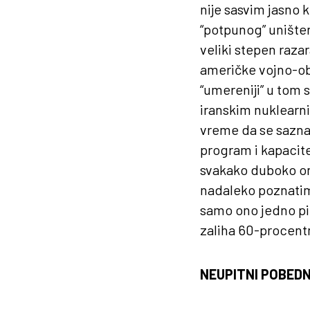
nije sasvim jasno k
“potpunog” unište
veliki stepen razar
američke vojno-oba
“umereniji” u tom 
iranskim nuklearni
vreme da se saznaju
program i kapacit
svakako duboko on
nadaleko poznatim
samo ono jedno pit
zaliha 60-procen
NEUPITNI POBEDN