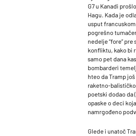
G7 u Kanadi prošlo
Hagu. Kada je odla
usput francuskom
pogrešno tumačenj
nedelje “fore” pre
konfliktu, kako bi
samo pet dana kasni
bombarderi temeljn
hteo da Tramp još 
raketno-balističkog
poetski dodao da (
opaske o deci koja
namrgođeno podv
Glede i unatoč Tra