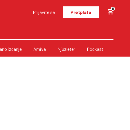
0
Prijavite se
Pretplata
no izdanje
Arhiva
Njuzleter
Podkast