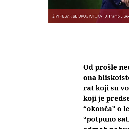
ŽIVI PESAK BLISKOG ISTOKA: D. Tramp u Sudi
Od prošle ne
ona bliskoist
rat koji su vo
koji je pred
“okonča” o l
“potpuno sat