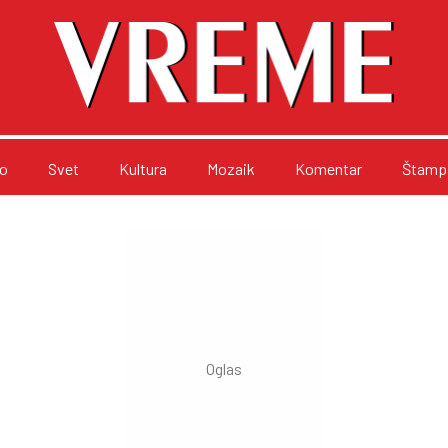
o
Svet
Kultura
Mozaik
Komentar
Štampa