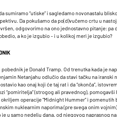
a sumiramo “utiske” i sagledamo novonastalu blisk
pektivu. Da pokušamo da po(d)vučemo crtu u nastoj
završen, odgovorimo na ono jednostavno pitanje: pa d
bedio, a ko je izgubio – i u kolikoj meri je izgubio?
DNIK
i pobednik je Donald Tramp. Od trenutka kada je na
enjamin Netanjahu odlučio da stavi tačku na iranski 
stavio kao onaj koji će taj rat i da “okonča”, istovr
ulozi “pomiritelja” (strogog ali pravednog), pomogavši 
od okriljem operacije “Midnight Hummer” i pomenutih
anskim nuklearnim naporima (pre svega onim vojnim)
tao je u samo nedelju dana, od njegovog naprasnog n